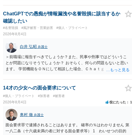
ただ、アカウントが削除されていると開示請求は失敗する可能性が高
いでしょう。７月中にアカウントが削除されている場合、今から進め
ても失敗する可能性が高いように思われます。 相手を特定できた場
ChatGPTでの愚痴が情報漏洩や名誉毀損に該当するか
合、相手に全ての弁護士費用を負担させることは可能でしょうか？ →
確認したい
訴訟外の交渉で相手方が認めれば負担させることができるでしょう。
#名誉毀損
#風評被害・営業妨害
#個人・プライベート
訴訟で判決となった場合は、実際の弁護士費用が認められる場合と認
2026年8月4日
められない場合があり何ともいえないところでしょう。
白井 弘昭
弁護士
＞前職場に報告すべきでしょうか？また、民事や刑事ではどういうこ
とが問題になりそうでしょうか？ おそらく、何らの問題もないと思い
ます。 学習機能をＯＮにして相談した場合、Ｃｈａｔｇｐｔがｏｐｅ
ｎＡＩに相談内容を蓄積し、他の質問者への何らかの回答の際に参照
する可能性がありますが、個人名や会社名を特定していない限り、一
般論として抽象化されて回答に織り込まれる可能性が生じるにすぎま
14才の少女への面会要求について
せんので、その情報自体が、秘密情報に当たるとは思えませんし、名
#個人・プライベート
#加害者
#被害者
誉棄損として、個人や会社に対する誹謗中傷の不特定多数への公開に
2026年8月4日
役にたった
1
当たるとも思われません。 もちろん、誰がその内容をｃｈａｔｇｐｔ
に入力したかも第三者にしられることはないので、個人や会社の特定
奥村 徹
弁護士
をせずに書き込んだことで（おそらく特定して書き込んだとして
も）、相談者さんが刑事民事の責任に問われることはないでしょう。
面会要求罪で逮捕されることはあります。 確率の％はわかりません 第
私見ながらご参考まで。
一八二条（十六歳未満の者に対する面会要求等） 1 わいせつの目的