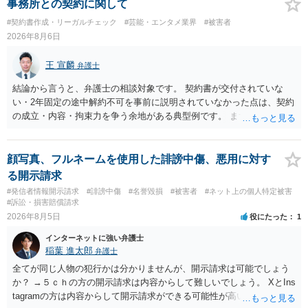
事務所との契約に関して
#契約書作成・リーガルチェック
#芸能・エンタメ業界
#被害者
2026年8月6日
王 宣麟
弁護士
結論から言うと、弁護士の相談対象です。 契約書が交付されていな
い・2年固定の途中解約不可を事前に説明されていなかった点は、契約
の成立・内容・拘束力を争う余地がある典型例です。 まずは、運営と
のやり取り、規約のスクショ等の証拠を集めて、弁護士に相談されて
みてはいかがでしょうか。 また同時並行で（もしまだされていないの
であれば）書面で退所意思の明確化はしておくべきだと考えます。
顔写真、フルネームを使用した誹謗中傷、悪用に対す
る開示請求
#発信者情報開示請求
#誹謗中傷
#名誉毀損
#被害者
#ネット上の個人特定被害
#訴訟・損害賠償請求
2026年8月5日
役にたった
1
インターネットに強い弁護士
稲葉 進太郎
弁護士
全てが同じ人物の犯行かは分かりませんが、開示請求は可能でしょう
か？ →５ｃｈの方の開示請求は内容からして難しいでしょう。 XとIns
tagramの方は内容からして開示請求ができる可能性が高いでしょう。