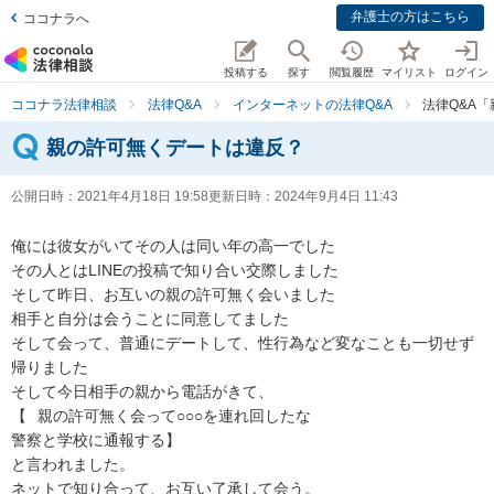
弁護士の方はこちら
ココナラへ
投稿する
探す
閲覧履歴
マイリスト
ログイン
ココナラ法律相談
法律Q&A
インターネットの法律Q&A
法律Q&A
親の許可無くデートは違反？
公開日時：
2021年4月18日 19:58
更新日時：
2024年9月4日 11:43
俺には彼女がいてその人は同い年の高一でした

その人とはLINEの投稿で知り合い交際しました

そして昨日、お互いの親の許可無く会いました

相手と自分は会うことに同意してました

そして会って、普通にデートして、性行為など変なことも一切せず
帰りました

そして今日相手の親から電話がきて、

【⠀親の許可無く会って○○○を連れ回したな

警察と学校に通報する】

と言われました。

ネットで知り合って、お互い了承して会う。
