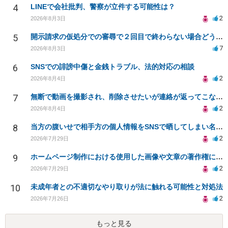
4
LINEで会社批判、警察が立件する可能性は？
2
2026年8月3日
5
開示請求の仮処分での審尋で２回目で終わらない場合どうしたらいいですか
7
2026年8月3日
6
SNSでの誹謗中傷と金銭トラブル、法的対応の相談
2
2026年8月4日
7
無断で動画を撮影され、削除させたいが連絡が返ってこない。
2
2026年8月4日
8
当方の腹いせで相手方の個人情報をSNSで晒してしまい名誉毀損させてしまったかもしれない
2
2026年7月29日
9
ホームページ制作における使用した画像や文章の著作権について
2
2026年7月29日
10
未成年者との不適切なやり取りが法に触れる可能性と対処法
2
2026年7月26日
もっと見る