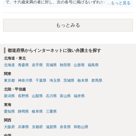
で、十六歳未満の者に対し、次の各号に掲げるいずれかの行為をした
者（当該十六歳未満の者が十三歳以上である場合については、その者
が生まれた日より五年以上前の日に生まれた者に限る。）は、一年以
下の拘禁刑又は五十万円以下の罰金に処する。 一 威迫し、偽計を用
もっとみる
い又は誘惑して面会を要求すること。 二 拒まれたにもかかわらず、
反復して面会を要求すること。 三 金銭その他の利益を供与し、又は
その申込み若しくは約束をして面会を要求すること。 2前項の罪を犯
し、よってわいせつの目的で当該十六歳未満の者と面会をした者は、
都道府県からインターネットに強い弁護士を探す
二年以下の拘禁刑又は百万円以下の罰金に処する。
北海道・東北
北海道
青森県
岩手県
宮城県
秋田県
山形県
福島県
関東
東京都
神奈川県
千葉県
埼玉県
茨城県
栃木県
群馬県
北陸・甲信越
新潟県
長野県
山梨県
石川県
富山県
福井県
東海
愛知県
静岡県
岐阜県
三重県
関西
大阪府
兵庫県
京都府
滋賀県
奈良県
和歌山県
中国