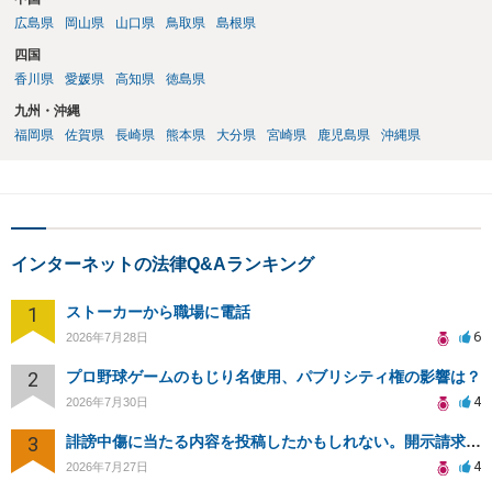
広島県
岡山県
山口県
鳥取県
島根県
四国
香川県
愛媛県
高知県
徳島県
九州・沖縄
福岡県
佐賀県
長崎県
熊本県
大分県
宮崎県
鹿児島県
沖縄県
インターネットの法律Q&Aランキング
1
ストーカーから職場に電話
6
2026年7月28日
2
プロ野球ゲームのもじり名使用、パブリシティ権の影響は？
4
2026年7月30日
3
誹謗中傷に当たる内容を投稿したかもしれない。開示請求や民事刑事裁判に発展しうるのか教えて欲しい。
4
2026年7月27日