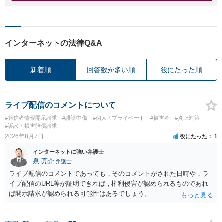
インターネットの法律Q&A
新着順
回答数が多い順
役にたった順
ライブ配信のコメントについて
#発信者情報開示請求
#誹謗中傷
#個人・プライベート
#被害者
#炎上対策
#訴訟・損害賠償請求
2026年8月7日
役にたった
1
インターネットに強い弁護士
泉 亮介
弁護士
ライブ配信のコメントであっても，そのコメントがされた日時や，ラ
イブ配信のURL等が証明できれば，権利侵害が認められるものであれ
ば開示請求が認められる可能性はあるでしょう。