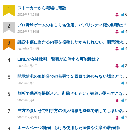
1
ストーカーから職場に電話
6
2026年7月28日
2
プロ野球ゲームのもじり名使用、パブリシティ権の影響は？
4
2026年7月30日
3
誹謗中傷に当たる内容を投稿したかもしれない。開示請求や民事刑事裁判に発展しうるのか教えて欲しい。
4
2026年7月27日
4
LINEで会社批判、警察が立件する可能性は？
2
2026年8月3日
5
開示請求の仮処分での審尋で２回目で終わらない場合どうしたらいいですか
7
2026年8月3日
6
無断で動画を撮影され、削除させたいが連絡が返ってこない。
2
2026年8月4日
7
当方の腹いせで相手方の個人情報をSNSで晒してしまい名誉毀損させてしまったかもしれない
2
2026年7月29日
8
ホームページ制作における使用した画像や文章の著作権について