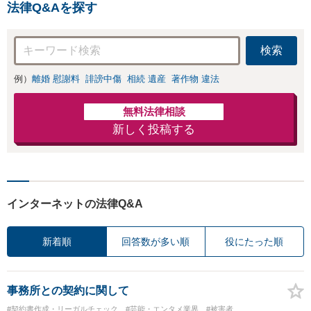
法律Q&Aを探す
休日対応可能】
検索
例）
離婚 慰謝料
誹謗中傷
相続 遺産
著作物 違法
無料法律相談
新しく投稿する
インターネットの法律Q&A
新着順
回答数が多い順
役にたった順
事務所との契約に関して
#契約書作成・リーガルチェック
#芸能・エンタメ業界
#被害者