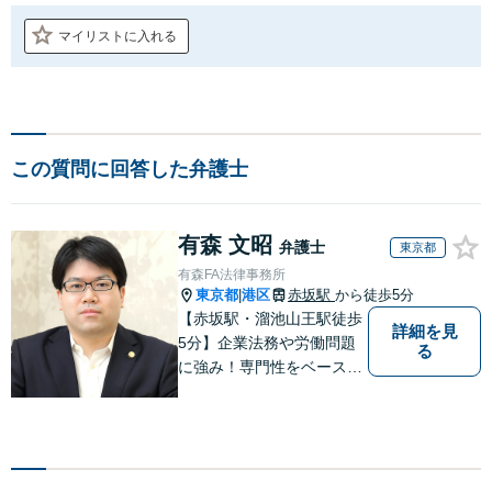
マイリストに入れる
この質問に回答した弁護士
有森 文昭
弁護士
東京都
有森FA法律事務所
東京都
港区
赤坂駅
から徒歩5分
|
【赤坂駅・溜池山王駅徒歩
詳細を見
5分】企業法務や労働問題
る
に強み！専門性をベースに
ビジネス感覚も備えた良質
なリーガルサービスをご提
供します【貿易トラブルの
相談実績100件以上】【通
関士資格を保有】【夜間・