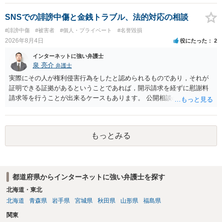
が生まれた日より五年以上前の日に生まれた者に限る。）は、一年以
下の拘禁刑又は五十万円以下の罰金に処する。 一 威迫し、偽計を用
SNSでの誹謗中傷と金銭トラブル、法的対応の相談
い又は誘惑して面会を要求すること。 二 拒まれたにもかかわらず、
#誹謗中傷
#被害者
#個人・プライベート
#名誉毀損
反復して面会を要求すること。 三 金銭その他の利益を供与し、又は
2026年8月4日
役にたった
2
その申込み若しくは約束をして面会を要求すること。 2前項の罪を犯
し、よってわいせつの目的で当該十六歳未満の者と面会をした者は、
インターネットに強い弁護士
二年以下の拘禁刑又は百万円以下の罰金に処する。
泉 亮介
弁護士
実際にその人が権利侵害行為をしたと認められるものであり，それが
証明できる証拠があるということであれば，開示請求を経ずに慰謝料
請求等を行うことが出来るケースもあります。 公開相談の場では回答
は難しいかと思われますので，お手持ちの証拠資料を持参の上弁護士
に個別に相談されると良いでしょう。
もっとみる
都道府県からインターネットに強い弁護士を探す
北海道・東北
北海道
青森県
岩手県
宮城県
秋田県
山形県
福島県
関東