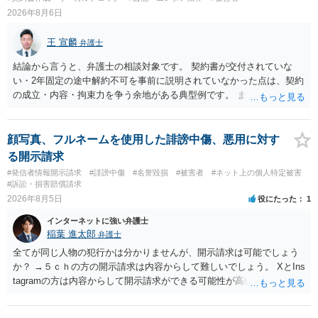
2026年8月6日
王 宣麟
弁護士
結論から言うと、弁護士の相談対象です。 契約書が交付されていな
い・2年固定の途中解約不可を事前に説明されていなかった点は、契約
の成立・内容・拘束力を争う余地がある典型例です。 まずは、運営と
のやり取り、規約のスクショ等の証拠を集めて、弁護士に相談されて
みてはいかがでしょうか。 また同時並行で（もしまだされていないの
であれば）書面で退所意思の明確化はしておくべきだと考えます。
顔写真、フルネームを使用した誹謗中傷、悪用に対す
る開示請求
#発信者情報開示請求
#誹謗中傷
#名誉毀損
#被害者
#ネット上の個人特定被害
#訴訟・損害賠償請求
2026年8月5日
役にたった
1
インターネットに強い弁護士
稲葉 進太郎
弁護士
全てが同じ人物の犯行かは分かりませんが、開示請求は可能でしょう
か？ →５ｃｈの方の開示請求は内容からして難しいでしょう。 XとIns
tagramの方は内容からして開示請求ができる可能性が高いでしょう。
ただ、アカウントが削除されていると開示請求は失敗する可能性が高
いでしょう。７月中にアカウントが削除されている場合、今から進め