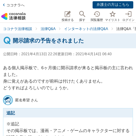
弁護士の方はこちら
ココナラへ
投稿する
探す
閲覧履歴
マイリスト
ログイン
ココナラ法律相談
法律Q&A
インターネットの法律Q&A
法律Q&A
開示請求の予告をされました
公開日時：
2021年4月13日 22:26
更新日時：
2021年4月14日 06:40
ある個人掲示板で、6ヶ月後に開示請求が来ると掲示板の主に言われ
ました。

身に覚えがあるのですが前科は付けたくありません。

どうすればよろしいのでしょうか。
匿名希望 さん
追記
※追記

その掲示板では、漫画・アニメ・ゲームのキャラクターに対する