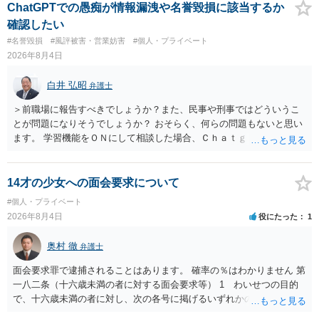
ても失敗する可能性が高いように思われます。 相手を特定できた場
ChatGPTでの愚痴が情報漏洩や名誉毀損に該当するか
合、相手に全ての弁護士費用を負担させることは可能でしょうか？ →
確認したい
訴訟外の交渉で相手方が認めれば負担させることができるでしょう。
#名誉毀損
#風評被害・営業妨害
#個人・プライベート
訴訟で判決となった場合は、実際の弁護士費用が認められる場合と認
2026年8月4日
められない場合があり何ともいえないところでしょう。
白井 弘昭
弁護士
＞前職場に報告すべきでしょうか？また、民事や刑事ではどういうこ
とが問題になりそうでしょうか？ おそらく、何らの問題もないと思い
ます。 学習機能をＯＮにして相談した場合、Ｃｈａｔｇｐｔがｏｐｅ
ｎＡＩに相談内容を蓄積し、他の質問者への何らかの回答の際に参照
する可能性がありますが、個人名や会社名を特定していない限り、一
般論として抽象化されて回答に織り込まれる可能性が生じるにすぎま
14才の少女への面会要求について
せんので、その情報自体が、秘密情報に当たるとは思えませんし、名
#個人・プライベート
誉棄損として、個人や会社に対する誹謗中傷の不特定多数への公開に
2026年8月4日
役にたった
1
当たるとも思われません。 もちろん、誰がその内容をｃｈａｔｇｐｔ
に入力したかも第三者にしられることはないので、個人や会社の特定
奥村 徹
弁護士
をせずに書き込んだことで（おそらく特定して書き込んだとして
も）、相談者さんが刑事民事の責任に問われることはないでしょう。
面会要求罪で逮捕されることはあります。 確率の％はわかりません 第
私見ながらご参考まで。
一八二条（十六歳未満の者に対する面会要求等） 1 わいせつの目的
で、十六歳未満の者に対し、次の各号に掲げるいずれかの行為をした
者（当該十六歳未満の者が十三歳以上である場合については、その者