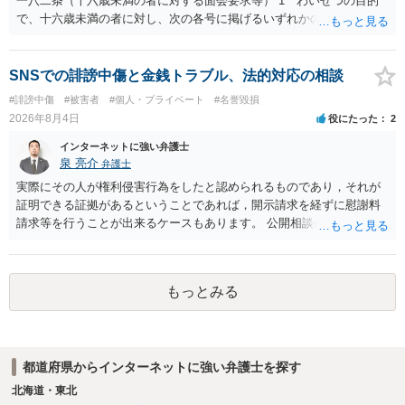
一八二条（十六歳未満の者に対する面会要求等） 1 わいせつの目的
で、十六歳未満の者に対し、次の各号に掲げるいずれかの行為をした
者（当該十六歳未満の者が十三歳以上である場合については、その者
が生まれた日より五年以上前の日に生まれた者に限る。）は、一年以
下の拘禁刑又は五十万円以下の罰金に処する。 一 威迫し、偽計を用
SNSでの誹謗中傷と金銭トラブル、法的対応の相談
い又は誘惑して面会を要求すること。 二 拒まれたにもかかわらず、
#誹謗中傷
#被害者
#個人・プライベート
#名誉毀損
反復して面会を要求すること。 三 金銭その他の利益を供与し、又は
2026年8月4日
役にたった
2
その申込み若しくは約束をして面会を要求すること。 2前項の罪を犯
し、よってわいせつの目的で当該十六歳未満の者と面会をした者は、
インターネットに強い弁護士
二年以下の拘禁刑又は百万円以下の罰金に処する。
泉 亮介
弁護士
実際にその人が権利侵害行為をしたと認められるものであり，それが
証明できる証拠があるということであれば，開示請求を経ずに慰謝料
請求等を行うことが出来るケースもあります。 公開相談の場では回答
は難しいかと思われますので，お手持ちの証拠資料を持参の上弁護士
に個別に相談されると良いでしょう。
もっとみる
都道府県からインターネットに強い弁護士を探す
北海道・東北