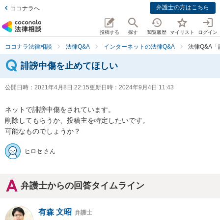
弁護士の方はこちら
ココナラへ
投稿する
探す
閲覧履歴
マイリスト
ログイン
ココナラ法律相談
法律Q&A
インターネットの法律Q&A
法律Q&A
誹謗中傷を止めてほしい
公開日時：
2021年4月8日 22:15
更新日時：
2024年9月4日 11:43
ネットで誹謗中傷をされています。

削除してもらうか、投稿主を特定したいです。

可能なものでしょうか？
ヒロセ さん
弁護士からの回答タイムライン
有森 文昭
弁護士