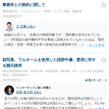
事務所との契約に関して
#契約書作成・リーガルチェック
#芸能・エンタメ業界
#被害者
2026年8月6日
王 宣麟
弁護士
結論から言うと、弁護士の相談対象です。 契約書が交付されていな
い・2年固定の途中解約不可を事前に説明されていなかった点は、契約
の成立・内容・拘束力を争う余地がある典型例です。 まずは、運営と
のやり取り、規約のスクショ等の証拠を集めて、弁護士に相談されて
みてはいかがでしょうか。 また同時並行で（もしまだされていないの
であれば）書面で退所意思の明確化はしておくべきだと考えます。
顔写真、フルネームを使用した誹謗中傷、悪用に対す
る開示請求
#発信者情報開示請求
#誹謗中傷
#名誉毀損
#被害者
#ネット上の個人特定被害
#訴訟・損害賠償請求
2026年8月5日
役にたった
1
インターネットに強い弁護士
稲葉 進太郎
弁護士
全てが同じ人物の犯行かは分かりませんが、開示請求は可能でしょう
か？ →５ｃｈの方の開示請求は内容からして難しいでしょう。 XとIns
tagramの方は内容からして開示請求ができる可能性が高いでしょう。