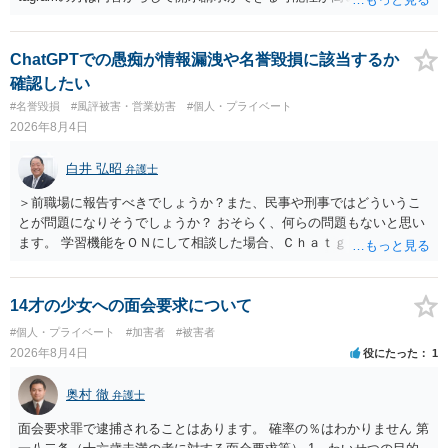
ただ、アカウントが削除されていると開示請求は失敗する可能性が高
いでしょう。７月中にアカウントが削除されている場合、今から進め
ても失敗する可能性が高いように思われます。 相手を特定できた場
ChatGPTでの愚痴が情報漏洩や名誉毀損に該当するか
合、相手に全ての弁護士費用を負担させることは可能でしょうか？ →
確認したい
訴訟外の交渉で相手方が認めれば負担させることができるでしょう。
#名誉毀損
#風評被害・営業妨害
#個人・プライベート
訴訟で判決となった場合は、実際の弁護士費用が認められる場合と認
2026年8月4日
められない場合があり何ともいえないところでしょう。
白井 弘昭
弁護士
＞前職場に報告すべきでしょうか？また、民事や刑事ではどういうこ
とが問題になりそうでしょうか？ おそらく、何らの問題もないと思い
ます。 学習機能をＯＮにして相談した場合、Ｃｈａｔｇｐｔがｏｐｅ
ｎＡＩに相談内容を蓄積し、他の質問者への何らかの回答の際に参照
する可能性がありますが、個人名や会社名を特定していない限り、一
般論として抽象化されて回答に織り込まれる可能性が生じるにすぎま
14才の少女への面会要求について
せんので、その情報自体が、秘密情報に当たるとは思えませんし、名
#個人・プライベート
#加害者
#被害者
誉棄損として、個人や会社に対する誹謗中傷の不特定多数への公開に
2026年8月4日
役にたった
1
当たるとも思われません。 もちろん、誰がその内容をｃｈａｔｇｐｔ
に入力したかも第三者にしられることはないので、個人や会社の特定
奥村 徹
弁護士
をせずに書き込んだことで（おそらく特定して書き込んだとして
も）、相談者さんが刑事民事の責任に問われることはないでしょう。
面会要求罪で逮捕されることはあります。 確率の％はわかりません 第
私見ながらご参考まで。