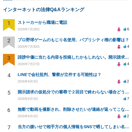
インターネットの法律Q&Aランキング
1
ストーカーから職場に電話
6
2026年7月28日
2
プロ野球ゲームのもじり名使用、パブリシティ権の影響は？
4
2026年7月30日
3
誹謗中傷に当たる内容を投稿したかもしれない。開示請求や民事刑事裁判に発展しうるのか教えて欲しい。
4
2026年7月27日
4
LINEで会社批判、警察が立件する可能性は？
2
2026年8月3日
5
開示請求の仮処分での審尋で２回目で終わらない場合どうしたらいいですか
7
2026年8月3日
6
無断で動画を撮影され、削除させたいが連絡が返ってこない。
2
2026年8月4日
7
当方の腹いせで相手方の個人情報をSNSで晒してしまい名誉毀損させてしまったかもしれない