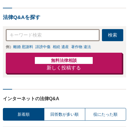
供します【貿易トラブルの
相談実績100件以上】【通
関士資格を保有】【夜間・
法律Q&Aを探す
休日対応可能】
検索
例）
離婚 慰謝料
誹謗中傷
相続 遺産
著作物 違法
無料法律相談
新しく投稿する
インターネットの法律Q&A
新着順
回答数が多い順
役にたった順