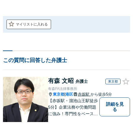
マイリストに入れる
この質問に回答した弁護士
有森 文昭
弁護士
東京都
有森FA法律事務所
東京都
港区
赤坂駅
から徒歩5分
|
【赤坂駅・溜池山王駅徒歩
詳細を見
5分】企業法務や労働問題
る
に強み！専門性をベースに
ビジネス感覚も備えた良質
なリーガルサービスをご提