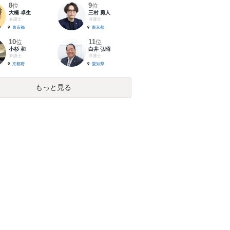
8
9
位
位
大橋 卓生
三村 勇人
弁護士
弁護士
東京都
東京都
10
11
位
位
小杉 和
白井 弘昭
弁護士
弁護士
京都府
愛知県
もっと見る