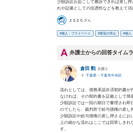
少額訴訟お起こして勝訴できれば差し押
れや証拠としての信憑性などを教えて頂
まるまる さん
個人・プライベート
督促の停止
個人
弁護士からの回答タイム
倉田 勲
弁護士
千葉県
>
千葉市中央区
流れとしては、債務承認弁済契約書が
なければ、その契約書を証拠として簡易
少額訴訟では一回の期日で審理され即
のでしたら、裁判所で給与債権の差し押
少額訴訟や給与債権の差し押さえにお
上の細かな流れはここでは回答しきれ
す。