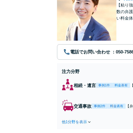
【粘り強
数の弁護
い料金体
す。まず
電話でお問い合わせ
注力分野
相続・遺言
事例1件
料金表有
交通事故
【弁
事例2件
料金表有
障
方
他1分野を表示
で
を