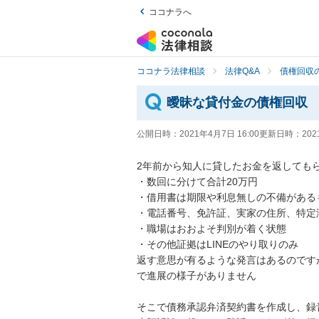
ココナラへ
ココナラ法律相談
法律Q&A
債権回収の
曖昧な貸付金の債権回収
公開日時：
2021年4月7日 16:00
更新日時：
202
2年前から知人に貸したお金を返してもら
・数回に分けて合計20万円

・借用書は期限や利息無しの不備があるも
・電話番号、免許証、実家の住所、特定済み
・職場はおおよそ判別が着く状態

・その他証拠はLINEのやり取りのみ

返す意思が有るような発言はあるのです
で進展の様子がありません

そこで債務承認弁済契約書を作成し、録音