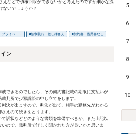
さえなどで債権回収ができないかと考えたのですが細かな流
5
けないでしょうか？
6
・プライベート
強制執行・差し押さえ
契約書・借用書なし
7
ライン
8
9
作成できるのでしたら、その契約書記載の期限に支払いが
10
裁判所で少額訴訟の申し立てをします。

日判決が出ますので、判決が出て、相手の勤務先がわかる
さえのて続きをとります。

いて訴状などどのような書類を準備すべきか、また上記以
ないので、裁判所で詳しく聞かれた方が良いかと思いま