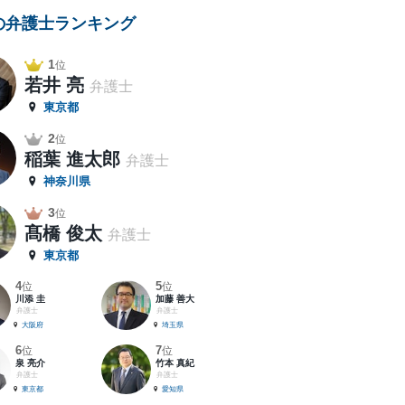
の弁護士ランキング
1
位
若井 亮
弁護士
東京都
2
位
稲葉 進太郎
弁護士
神奈川県
3
位
髙橋 俊太
弁護士
東京都
4
5
位
位
川添 圭
加藤 善大
弁護士
弁護士
大阪府
埼玉県
6
7
位
位
泉 亮介
竹本 真紀
弁護士
弁護士
東京都
愛知県