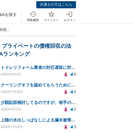
弁護士の方はこちら
&Aを探す
閲覧履歴
マイリスト
ログイン
権回収」
・プライベートの債権回収の法
&Aランキング
トイレリフォーム業者の対応遅延に対する法的措置相談
6
2026年8月4日
クーリングオフを認めてもらうために少額訴訟できるのでしょうか。
3
2026年7月30日
少額訟訴検討してるのですが、相手の住所がわからない
2
2026年8月3日
上階の水出しっぱなしによる漏水被害、130万円の回収方法を相談したい
5
2026年7月16日