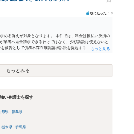
とになると思います。 例えば、当該チケットが座席指定である
せになることは避けたいという心理が働くことも無理からぬと
役にたった
3
アリーナ席であれば隣り合わせにならずに済むかもしれません
別席であったりすれば、判断は変わってくるかもしれません。
する特定興行入場券に該当し、券面上使用者が指定されている
ない場合もあるでしょう。 このように、本件の紛争は、法的に
を求める訴えが対象となります。 本件では、料金は後払い決済の
かを追求した解決が必要になると思われます。なかなか難しい
が業者へ返金請求できるわけではなく、少額訴訟は使えないと
るかもしれません。
者を被告として債務不存在確認請求訴訟を提起することも考えら
約のクーリング・オフの証拠の写しとともに）支払拒絶の通知
た場合には全面的に争う、というやり方がベターではないかと
消費者問題に強い弁護士（消費者保護委員会に所属しているな
もっとみる
強い弁護士を探す
山形県
福島県
栃木県
群馬県