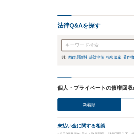
法律Q&Aを探す
例）
離婚 慰謝料
誹謗中傷
相続 遺産
著作物
個人・プライベートの債権回収
新着順
未払い金に関する相談
#相手(債務者)の所在・財産調査
#140万円以下