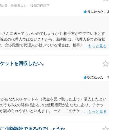
じた返還義務の履行を求めるものにすぎません。貴殿の仕入先
契約書・借用書なし
#140万円以下
、私に対する返還義務の発生や履行時期には何ら影響を及ぼす
役にたった
2
解決を不必要に遅延させることなく、誠意をもって速やかに返金
以上
士さんに送ってもいいのでしょうか？ 相手方が立てているとす
訴訟の代理人ではないことから、裁判所は、代理人宛ての訴状
お、交渉段階で代理人が就いている場合は、相手方（被告）の住
就いていたことを知らせると（訴状の記載内容から明らかな場
連絡し、引き続き訴訟も受任するかを聞いたうえで、受任の意
送達するのではなく、代理人に訴状の受領を促すこともありま
ケットを回収したい。
と、実際の本人性が明らかではありません。もちろん弁護士（２
も疑わしいのですが）も住所は明らかにしないでしょう。 何か
役にたった
2
、相手の住所等の情報を割り出していくしかないように思えま
方があなたのチケットを（代金を受け取った上で）購入したとい
のうち1枚の所有権あるいは使用権限があなたにあり、チケッ
が認められやすいといえます。 一方、このチケット購入には
していたことを無視することができません。こちらを重視すれ
行く」という結果の実現に重大な障害が発生しており、当然に
であり、むしろ返金すべきとするのが当事者の合理的意思に合
に少額訴訟できるのでしょうか。