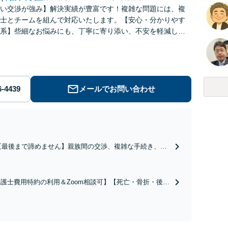
い交渉が強み】解決実績が豊富です！複雑な問題には、複
士とチームを組んで対応いたします。【安心・分かりやす
系】些細なお悩みにも、丁寧に寄り添い、不安を軽減しま
はお気軽にご相談ください。
メールでお問い合わせ
【最後まで諦めません】親族間の交渉、複雑な手続き、全
て対応します！不利な条件で合意してしまう前にご相談く
ださい。【土地・不動産】長期化している問題もできる限
り円滑な交渉へと導きます。事業承継／相続放棄も対応可
護士費用特約の利用＆Zoom相談可】【死亡・骨折・後遺
能。【JR千葉駅近く】駐車場あり
害・むち打ち等】交通事故でご家族がなくなってしまった
やお怪我された方はまずご相談ください。ご自身での対応
は損をしてしまうかもしれません。代わりに交渉・手続き
し、負担を軽減。