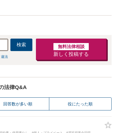
検索
無料法律相談
新しく投稿する
 違法
の法律Q&A
回答数が多い順
役にたった順
#契約書・借用書なし
#個人・プライベート
#遅延損害金回収