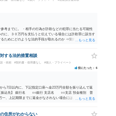
ご参考までに。 ・相手の行為が詐欺などの犯罪に当たる可能性
いのに、３０万円を支払うと伝えている場合には詐欺罪に該当す
するためにどのような法的手段が取れるのか ⇒契約に基づく履
考えられますが、 パパ活の契約は、売春防止法に抵触する契約
て 民法上無効（民法９０条）となるため、相手方に請求できな
所が分からない状態でも対応可能なのか ⇒訴訟等の裁判上の手
対する法的措置相談
の住所・氏名を把握している必要があります。
相談・依頼
#契約書・借用書なし
#個人・プライベート
役にたった
6
から7日以内に、下記指定口座へ金23万円全額を振り込んで返
振込先】 銀行名 ○○銀行 支店名 ○○支店 預金種別 普
○○○ 万一、上記期限までに返金がなされない場合には、貴殿には任
むを得ず、返還金23万円及びこれに対する遅延損害金の支払い
法的手続を直ちに講じます。 その際には、訴訟に要する費用そ
て請求する予定ですので、あらかじめ申し添えます。 本件は、
の住所がわからない