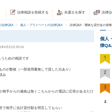
法律相談を投稿する
弁護士を探す
法律Q
法律Q&A
個人・プライベートの法律Q&A
法律Q&A「曖昧な貸付金の債
個人
律Q
1年4月21日 05:24
1
うための相談です

のが数枚（一部借用書無しで貸した分あり）

2


3
が相手からの連絡は無くこちらからの電話に応答があるだけ
4
で相手に合計貸付額を明言してもらい
