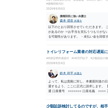
#債権回収代行
2026年8月6日
債権回収に強い弁護士
森本 偲音
弁護士
以下のとおり回答させていただきます。 
があるのか ⇒お手当を支払うつもりがな
る可能性があります。 ・未払い金を回収
行請求として３０万円を請求することが
であるため、公序良俗に反する契約とし
い可能性が高いです。 ・相手の氏名や住
トイレリフォーム業者の対応遅延に
続を利用する場合には、原則として相手方
#内容証明作成送付
#140万円以下
#少額訴訟の
2026年8月4日
鈴木 祥平
弁護士
よって、私は貴殿に対し、本書面到達の日
還するよう、ここに正式に請求します。 【
通 口座番号 ○○○○○○○ 口座名義 ○
意に返金する意思がないものと判断し、や
を求める民事訴訟、支払督促その他必要な
の他法令上認められる金員についても併せ
少額訟訴検討してるのですが、相手