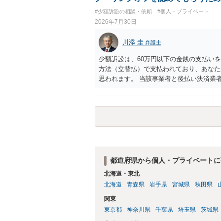
致するのではないか、という判断に傾くこ
#少額訴訟の相談・依頼
#個人・プライベート
場合、交際を解消した2人が当日隣り合わ
2026年7月30日
ころです。一方、チケットがエリア指定の
し、そのチケットが入手困難であったり特
川添 圭
弁護士
当該チケットがチケット転売防止法に規定
場合には、チケット引渡し以外に選択肢が
少額訴訟は、60万円以下の金銭の支払い
は「当事者の合理的意思」がどこにあるの
方法（立替払）で支払われており、あなた
問題なので、弁護士によっても回答は異な
思われます。 当該事業者と後払い決済業
れますが、まずは後払い決済業者へ（原契
書を送り、もし訴訟や支払督促を行ってき
思います。弁護士会の相談センター等で、
ど）へ相談されることをお勧めします。
都道府県から個人・プライベートに
北海道・東北
北海道
青森県
岩手県
宮城県
秋田県
関東
東京都
神奈川県
千葉県
埼玉県
茨城県