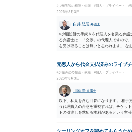
貴殿自らが契約を解約したことによって生
#少額訴訟の相談・依頼
#個人・プライベート
#
との取引関係や返金時期などの内部事情は
2026年8月3日
ものではありません。 これ以上、本件の
手続を履行されるよう、強く求めます。 
白井 弘昭
弁護士
>少額訟訴の手続きを代理人を名乗る弁護
る弁護士は、「交渉」の代理人ですので、
を受け取ることは無いと思われます。 な
所で訴状を作成提出し、裁判所に代理人が
合も）、裁判所が当該代理人弁護士に事前
志が明らかになったところで、直接被告に
元恋人から代金支払済みのライブチ
す。 ラインのやり取りでしか証拠がない
#少額訴訟の相談・依頼
#個人・プライベート
０万円の請求で代理人弁護士に委任するか
2026年8月3日
本人を示す事実（振込先などの情報）から
す。 以上、ご参考まで。
川添 圭
弁護士
以下、私見を含む回答になります。 相手
う代理購入の合意を重視すれば、チケット
トの引渡しを求める権利があるという主張
「相手方と一緒に行く」という合意も付随
ば、交際を終了させたことにより「一緒に
チケットを引き渡すべきといえるかは微妙
クーリングオフを認めてもらうため