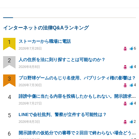
インターネットの法律Q&Aランキング
1
ストーカーから職場に電話
6
2026年7月28日
2
人の住所を法に則り探すことは可能なのか？
4
2026年8月8日
3
プロ野球ゲームのもじり名使用、パブリシティ権の影響は？
4
2026年7月30日
4
誹謗中傷に当たる内容を投稿したかもしれない。開示請求や民事刑事裁判に発展しうるのか教えて欲しい。
4
2026年7月27日
5
LINEで会社批判、警察が立件する可能性は？
2
2026年8月3日
6
開示請求の仮処分での審尋で２回目で終わらない場合どうしたらいいですか