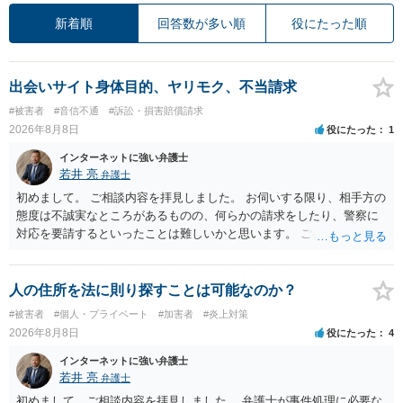
新着順
回答数が多い順
役にたった順
出会いサイト身体目的、ヤリモク、不当請求
#被害者
#音信不通
#訴訟・損害賠償請求
2026年8月8日
役にたった
1
インターネットに強い弁護士
若井 亮
弁護士
初めまして。 ご相談内容を拝見しました。 お伺いする限り、相手方の
態度は不誠実なところがあるものの、何らかの請求をしたり、警察に
対応を要請するといったことは難しいかと思います。 ご参考になれば
幸いです。
人の住所を法に則り探すことは可能なのか？
#被害者
#個人・プライベート
#加害者
#炎上対策
2026年8月8日
役にたった
4
インターネットに強い弁護士
若井 亮
弁護士
初めまして、ご相談内容を拝見しました。 弁護士が事件処理に必要な