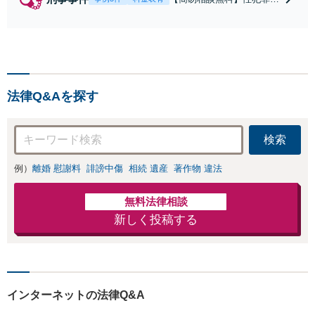
（不同意性交・不同意わい
せつ）・福祉犯（児童ポル
ノ・児童買春・児童福祉
法・青少年条例）・ネット
犯罪（名誉毀損・わいせつ
物・不正アクセス・リベン
法律Q&Aを探す
ジポルノ罪等）に非常に詳
しい弁護士です
検索
例）
離婚 慰謝料
誹謗中傷
相続 遺産
著作物 違法
無料法律相談
新しく投稿する
インターネットの法律Q&A