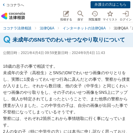
弁護士の方はこちら
ココナラへ
投稿する
探す
閲覧履歴
マイリスト
ログイン
ココナラ法律相談
法律Q&A
インターネットの法律Q&A
法律Q&A
未成年のSNSでのわいせつなやり取りについて
公開日時：
2021年4月4日 09:59
更新日時：
2024年9月4日 11:43
18歳の息子の事で相談です。

未成年の女子（高校生）とSNSのDMでわいせつ画像のやりとりを
し、実際に1度会ってわいせつ行為に及んだとの事で、警察から捜査
が入りました。それから数日後、他の女子（中学生）と同じくわい
せつ画像のやり取りをし、その子のわいせつ画像をSNS上にアップ
し、個人が特定されてしまったということで、また他県の警察から
捜査が入りました。この中学生の子は、自分の画像が出回った事で
不登校になってしまっているそうです。

警察には、それぞれ2箇所これから事情聴取に行く事になっていま
す。

2人の女の子（特に中学生の方）には本当に申し訳なく思っており、