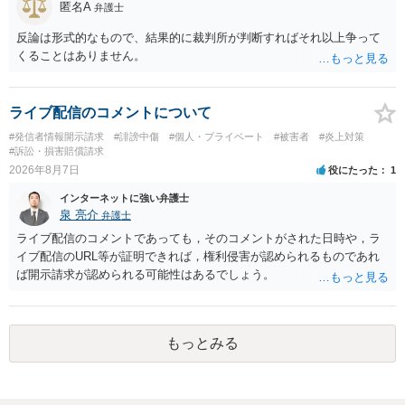
匿名A
弁護士
反論は形式的なもので、結果的に裁判所が判断すればそれ以上争って
くることはありません。
ライブ配信のコメントについて
#発信者情報開示請求
#誹謗中傷
#個人・プライベート
#被害者
#炎上対策
#訴訟・損害賠償請求
2026年8月7日
役にたった
1
インターネットに強い弁護士
泉 亮介
弁護士
ライブ配信のコメントであっても，そのコメントがされた日時や，ラ
イブ配信のURL等が証明できれば，権利侵害が認められるものであれ
ば開示請求が認められる可能性はあるでしょう。
もっとみる