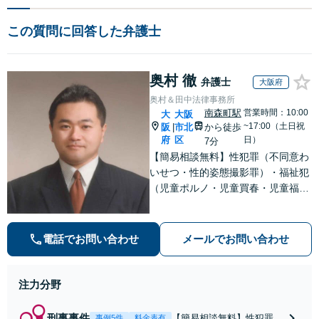
この質問に回答した弁護士
奥村 徹
弁護士
大阪府
奥村＆田中法律事務所
南森町駅
営業時間：10:00
大
大阪
~17:00（土日祝
阪
市北
から徒歩
|
府
区
日）
7分
【簡易相談無料】性犯罪（不同意わ
いせつ・性的姿態撮影罪）・福祉犯
（児童ポルノ・児童買春・児童福祉
法・青少年条例）・ネット犯罪（名
誉毀損・わいせつ物・不正アクセス
等）に非常に詳しい弁護士です
電話でお問い合わせ
メールでお問い合わせ
注力分野
刑事事件
【簡易相談無料】性犯罪
事例5件
料金表有