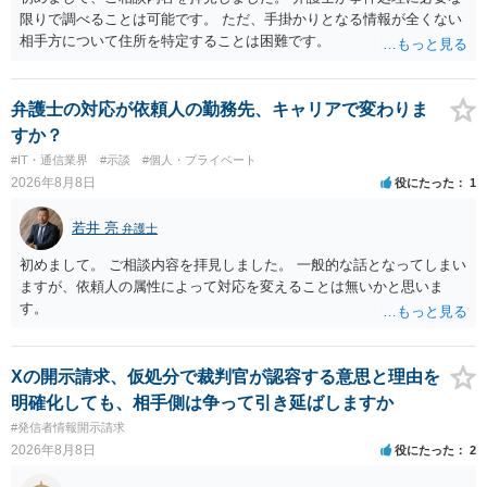
限りで調べることは可能です。 ただ、手掛かりとなる情報が全くない
相手方について住所を特定することは困難です。
弁護士の対応が依頼人の勤務先、キャリアで変わりま
すか？
#IT・通信業界
#示談
#個人・プライベート
2026年8月8日
役にたった
1
若井 亮
弁護士
初めまして。 ご相談内容を拝見しました。 一般的な話となってしまい
ますが、依頼人の属性によって対応を変えることは無いかと思いま
す。
Xの開示請求、仮処分で裁判官が認容する意思と理由を
明確化しても、相手側は争って引き延ばしますか
#発信者情報開示請求
2026年8月8日
役にたった
2