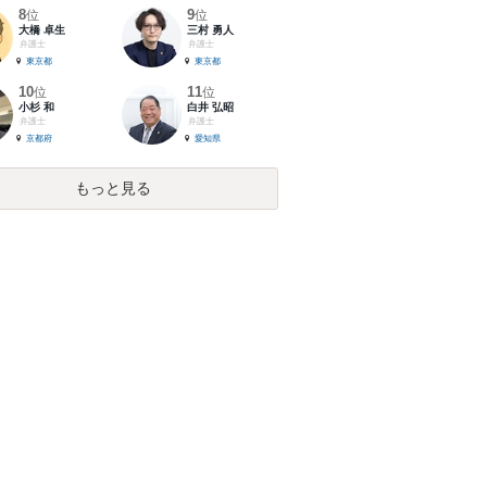
8
9
位
位
大橋 卓生
三村 勇人
弁護士
弁護士
東京都
東京都
10
11
位
位
小杉 和
白井 弘昭
弁護士
弁護士
京都府
愛知県
もっと見る