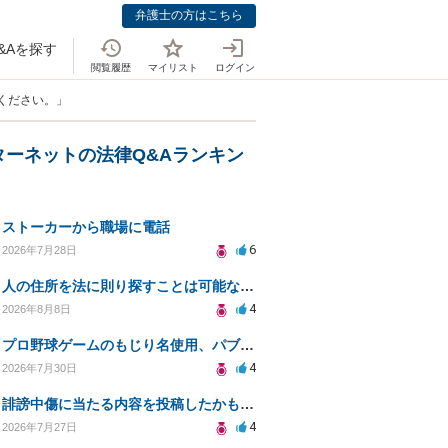
弁護士の方はこちら
&Aを探す
閲覧履歴
マイリスト
ログイン
てください。」
ターネットの法律Q&Aランキン
ストーカーから職場に電話
6
2026年7月28日
人の住所を法に則り探すことは可能なのか？
4
2026年8月8日
プロ野球ゲームのもじり名使用、パブリシティ権の影響は？
4
2026年7月30日
誹謗中傷に当たる内容を投稿したかもしれない。開示請求や民事刑事裁判に発展しうるのか教えて欲しい。
4
2026年7月27日