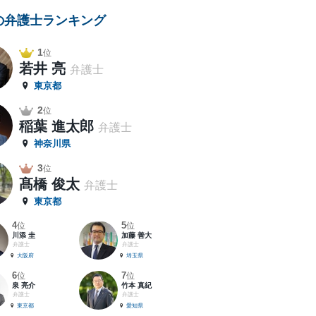
の弁護士ランキング
1
位
若井 亮
弁護士
東京都
2
位
稲葉 進太郎
弁護士
神奈川県
3
位
髙橋 俊太
弁護士
東京都
4
5
位
位
川添 圭
加藤 善大
弁護士
弁護士
大阪府
埼玉県
6
7
位
位
泉 亮介
竹本 真紀
弁護士
弁護士
東京都
愛知県