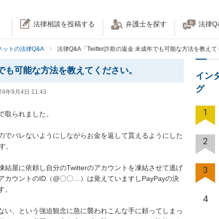
法律相談を投稿する
弁護士を探す
法律Q
ネットの法律Q&A
法律Q&A「Twitter詐欺の返金 未成年でも可能な方法を教え
未成年でも可能な方法を教えてください。
イン
グ
24年9月4日 11:43
1
yで取られました。

のでバレないようにしながらお金を返して貰えるようにした
2


結屋に依頼し自分のTwitterのアカウントを凍結させて逃げ
3
カウントのID（@〇〇…）は覚えていますしPayPayの決


4
ない、という強迫観念に急に襲われこんな手に頼ってしまっ