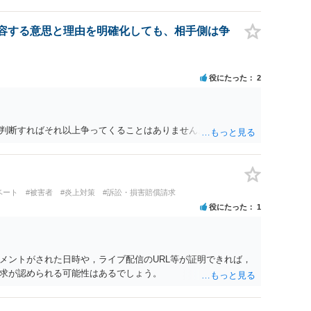
容する意思と理由を明確化しても、相手側は争
役にたった
2
判断すればそれ以上争ってくることはありません。
ベート
#被害者
#炎上対策
#訴訟・損害賠償請求
役にたった
1
メントがされた日時や，ライブ配信のURL等が証明できれば，
求が認められる可能性はあるでしょう。