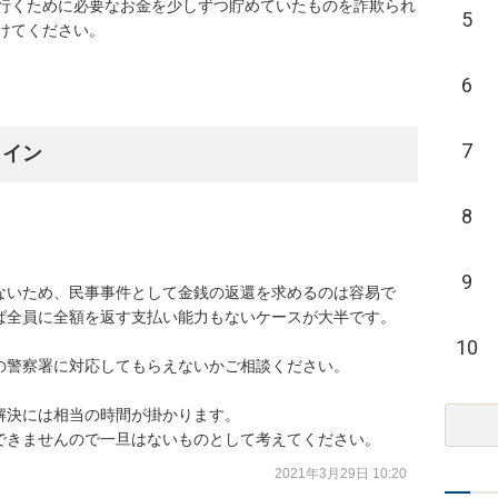
行くために必要なお金を少しずつ貯めていたものを詐欺られ
5
けてください。
6
7
ライン
8
9
ないため、民事事件として金銭の返還を求めるのは容易で
ば全員に全額を返す支払い能力もないケースが大半です。

10
警察署に対応してもらえないかご相談ください。

決には相当の時間が掛かります。

できませんので一旦はないものとして考えてください。
2021年3月29日 10:20