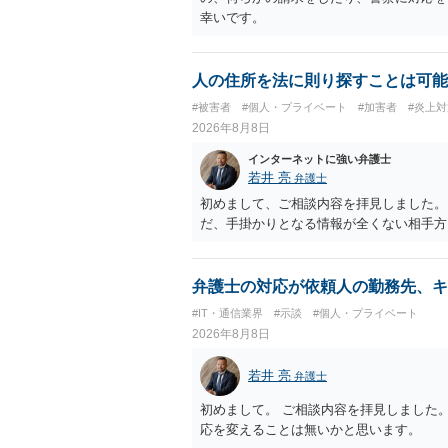
幸いです。
人の住所を法に則り探すことは可能
#被害者
#個人・プライベート
#加害者
#炎上対
2026年8月8日
インターネットに強い弁護士
若井 亮
弁護士
初めまして、ご相談内容を拝見しました。
だ、手掛かりとなる情報が全くない相手方
弁護士の対応が依頼人の勤務先、キ
#IT・通信業界
#示談
#個人・プライベート
2026年8月8日
若井 亮
弁護士
初めまして。 ご相談内容を拝見しました
応を変えることは無いかと思います。