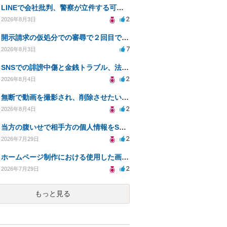
LINEで会社批判、警察が立件する可能性は？
2
2026年8月3日
開示請求の仮処分での審尋で２回目で終わらない場合どうしたらいいですか
7
2026年8月3日
SNSでの誹謗中傷と金銭トラブル、法的対応の相談
2
2026年8月4日
無断で動画を撮影され、削除させたいが連絡が返ってこない。
2
2026年8月4日
当方の腹いせで相手方の個人情報をSNSで晒してしまい名誉毀損させてしまったかもしれない
2
2026年7月29日
ホームページ制作における使用した画像や文章の著作権について
2
2026年7月29日
もっと見る