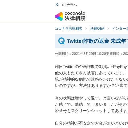
ココナラへ
ココナラ法律相談
法律Q&A
インター
Twitter詐欺の返金 
公開日時：
2021年3月29日 10:20
更新日時：
20
昨日Twitterの企画詐欺で3万以上PayPa
他の人もたくさん被害にあっています。

親が精神的な病気で迷惑をかけたくない
いのですが、方法はありますか？17歳です。
今の状態は増やして返す、と言いながら凍
た感じで、凍結してしまいましたがそのア
済番号もスクリーンショットしてあります。
自分の精神が不安定でお金が無いといけ