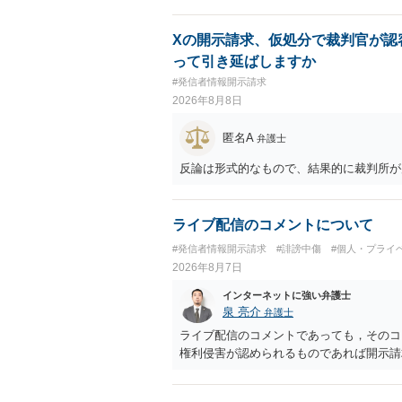
Xの開示請求、仮処分で裁判官が認
って引き延ばしますか
#発信者情報開示請求
2026年8月8日
匿名A
弁護士
反論は形式的なもので、結果的に裁判所が
ライブ配信のコメントについて
#発信者情報開示請求
#誹謗中傷
#個人・プライ
2026年8月7日
インターネットに強い弁護士
泉 亮介
弁護士
ライブ配信のコメントであっても，そのコ
権利侵害が認められるものであれば開示請