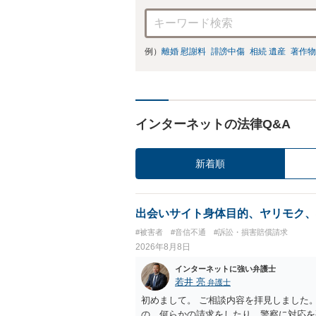
例）
離婚 慰謝料
誹謗中傷
相続 遺産
著作物
インターネットの法律Q&A
新着順
出会いサイト身体目的、ヤリモク、
#被害者
#音信不通
#訴訟・損害賠償請求
2026年8月8日
インターネットに強い弁護士
若井 亮
弁護士
初めまして。 ご相談内容を拝見しました
の、何らかの請求をしたり、警察に対応を