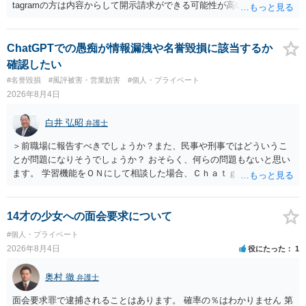
tagramの方は内容からして開示請求ができる可能性が高いでしょう。
ただ、アカウントが削除されていると開示請求は失敗する可能性が高
いでしょう。７月中にアカウントが削除されている場合、今から進め
ても失敗する可能性が高いように思われます。 相手を特定できた場
ChatGPTでの愚痴が情報漏洩や名誉毀損に該当するか
合、相手に全ての弁護士費用を負担させることは可能でしょうか？ →
確認したい
訴訟外の交渉で相手方が認めれば負担させることができるでしょう。
#名誉毀損
#風評被害・営業妨害
#個人・プライベート
訴訟で判決となった場合は、実際の弁護士費用が認められる場合と認
2026年8月4日
められない場合があり何ともいえないところでしょう。
白井 弘昭
弁護士
＞前職場に報告すべきでしょうか？また、民事や刑事ではどういうこ
とが問題になりそうでしょうか？ おそらく、何らの問題もないと思い
ます。 学習機能をＯＮにして相談した場合、Ｃｈａｔｇｐｔがｏｐｅ
ｎＡＩに相談内容を蓄積し、他の質問者への何らかの回答の際に参照
する可能性がありますが、個人名や会社名を特定していない限り、一
般論として抽象化されて回答に織り込まれる可能性が生じるにすぎま
14才の少女への面会要求について
せんので、その情報自体が、秘密情報に当たるとは思えませんし、名
#個人・プライベート
誉棄損として、個人や会社に対する誹謗中傷の不特定多数への公開に
2026年8月4日
役にたった
1
当たるとも思われません。 もちろん、誰がその内容をｃｈａｔｇｐｔ
に入力したかも第三者にしられることはないので、個人や会社の特定
奥村 徹
弁護士
をせずに書き込んだことで（おそらく特定して書き込んだとして
も）、相談者さんが刑事民事の責任に問われることはないでしょう。
面会要求罪で逮捕されることはあります。 確率の％はわかりません 第