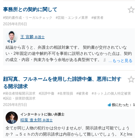
事務所との契約に関して
#契約書作成・リーガルチェック
#芸能・エンタメ業界
#被害者
2026年8月6日
王 宣麟
弁護士
結論から言うと、弁護士の相談対象です。 契約書が交付されていな
い・2年固定の途中解約不可を事前に説明されていなかった点は、契約
の成立・内容・拘束力を争う余地がある典型例です。 まずは、運営と
のやり取り、規約のスクショ等の証拠を集めて、弁護士に相談されて
みてはいかがでしょうか。 また同時並行で（もしまだされていないの
であれば）書面で退所意思の明確化はしておくべきだと考えます。
顔写真、フルネームを使用した誹謗中傷、悪用に対す
る開示請求
#発信者情報開示請求
#誹謗中傷
#名誉毀損
#被害者
#ネット上の個人特定被害
#訴訟・損害賠償請求
2026年8月5日
役にたった
1
インターネットに強い弁護士
稲葉 進太郎
弁護士
全てが同じ人物の犯行かは分かりませんが、開示請求は可能でしょう
か？ →５ｃｈの方の開示請求は内容からして難しいでしょう。 XとIns