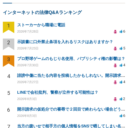
インターネットの法律Q&Aランキング
1
ストーカーから職場に電話
6
2026年7月28日
2
示談書に口外禁止条項を入れるリスクはありますか？
5
2026年7月23日
3
プロ野球ゲームのもじり名使用、パブリシティ権の影響は？
4
2026年7月30日
4
誹謗中傷に当たる内容を投稿したかもしれない。開示請求や民事刑事裁判に発展しうるのか教えて欲しい。
4
2026年7月27日
5
LINEで会社批判、警察が立件する可能性は？
2
2026年8月3日
6
開示請求の仮処分での審尋で２回目で終わらない場合どうしたらいいですか
6
2026年8月3日
7
当方の腹いせで相手方の個人情報をSNSで晒してしまい名誉毀損させてしまったかもしれない