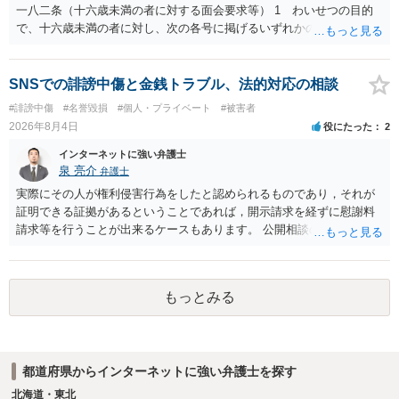
私見ながらご参考まで。
一八二条（十六歳未満の者に対する面会要求等） 1 わいせつの目的
で、十六歳未満の者に対し、次の各号に掲げるいずれかの行為をした
者（当該十六歳未満の者が十三歳以上である場合については、その者
が生まれた日より五年以上前の日に生まれた者に限る。）は、一年以
下の拘禁刑又は五十万円以下の罰金に処する。 一 威迫し、偽計を用
SNSでの誹謗中傷と金銭トラブル、法的対応の相談
い又は誘惑して面会を要求すること。 二 拒まれたにもかかわらず、
#誹謗中傷
#名誉毀損
#個人・プライベート
#被害者
反復して面会を要求すること。 三 金銭その他の利益を供与し、又は
2026年8月4日
役にたった
2
その申込み若しくは約束をして面会を要求すること。 2前項の罪を犯
し、よってわいせつの目的で当該十六歳未満の者と面会をした者は、
インターネットに強い弁護士
二年以下の拘禁刑又は百万円以下の罰金に処する。
泉 亮介
弁護士
実際にその人が権利侵害行為をしたと認められるものであり，それが
証明できる証拠があるということであれば，開示請求を経ずに慰謝料
請求等を行うことが出来るケースもあります。 公開相談の場では回答
は難しいかと思われますので，お手持ちの証拠資料を持参の上弁護士
に個別に相談されると良いでしょう。
もっとみる
都道府県からインターネットに強い弁護士を探す
北海道・東北