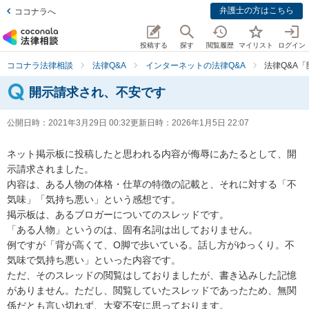
弁護士の方はこちら
ココナラへ
投稿する
探す
閲覧履歴
マイリスト
ログイン
ココナラ法律相談
法律Q&A
インターネットの法律Q&A
法律Q&A
開示請求され、不安です
公開日時：
2021年3月29日 00:32
更新日時：
2026年1月5日 22:07
ネット掲示板に投稿したと思われる内容が侮辱にあたるとして、開
示請求されました。

内容は、ある人物の体格・仕草の特徴の記載と、それに対する「不
気味」「気持ち悪い」という感想です。

掲示板は、あるブロガーについてのスレッドです。

「ある人物」というのは、固有名詞は出しておりません。

例ですが「背が高くて、O脚で歩いている。話し方がゆっくり。不
気味で気持ち悪い」といった内容です。

ただ、そのスレッドの閲覧はしておりましたが、書き込みした記憶
がありません。ただし、閲覧していたスレッドであったため、無関
係だとも言い切れず、大変不安に思っております。
