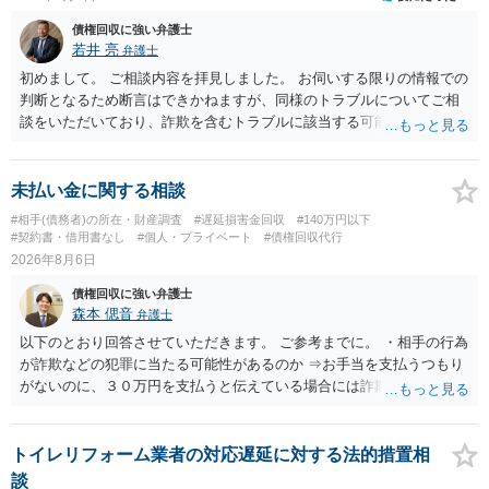
債権回収に強い弁護士
若井 亮
弁護士
初めまして。 ご相談内容を拝見しました。 お伺いする限りの情報での
判断となるため断言はできかねますが、同様のトラブルについてご相
談をいただいており、詐欺を含むトラブルに該当する可能性があるで
しょう。 返金の請求にあたっては、相手方の身元を特定する必要があ
ります。 お金を渡した方法が現金手渡しではなく、指定口座への振込
であるならば、相手方の身元を特定できる可能性もあるでしょう。 い
未払い金に関する相談
ずれにせよ、まずは速やかに最寄りの警察署に被害相談に行くことを
#相手(債務者)の所在・財産調査
#遅延損害金回収
#140万円以下
お勧めします。
#契約書・借用書なし
#個人・プライベート
#債権回収代行
2026年8月6日
債権回収に強い弁護士
森本 偲音
弁護士
以下のとおり回答させていただきます。 ご参考までに。 ・相手の行為
が詐欺などの犯罪に当たる可能性があるのか ⇒お手当を支払うつもり
がないのに、３０万円を支払うと伝えている場合には詐欺罪に該当す
る可能性があります。 ・未払い金を回収するためにどのような法的手
段が取れるのか ⇒契約に基づく履行請求として３０万円を請求するこ
とが考えられますが、 パパ活の契約は、売春防止法に抵触する契約
トイレリフォーム業者の対応遅延に対する法的措置相
であるため、公序良俗に反する契約として 民法上無効（民法９０
談