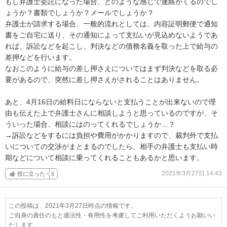
もし弁護士委託になった場合、どのような感じで連絡がくるのでし
ょうか？書類でしょうか？メールでしょうか？

弁護士が請求する場合、一般的流れとしては、内容証明郵便で通知
書をご自宅に送り、その通知によって支払いが見込めないようであ
れば、訴訟などを起こし、判決などの債務名義を取った上で給与の
差押などを行います。

なおこのように給与の差し押さえについてはまず判決などを取る必
要があるので、突然に差し押さえがされることはありません。

あと、4月16日の給料日にならないと支払うことが出来ないので理
由も伝えた上で弁護士さんに相談しようと思っているのですが、そ
ういった場合、相談にはのってくれるでしょうか…？

→訴訟などをするには負担や費用がかかりますので、裁判外で支払
いについての交渉がまとまるのでしたら、相手の弁護士も支払い時
期などについて相談に乗ってくれることもあるかと思います。
2021年3月27日 14:43
役に立った
5
この投稿は、2021年3月27日時点の情報です。
ご自身の責任のもと適法性・有用性を考慮してご利用いただくようお願いい
たします。