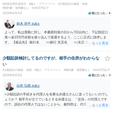
条）となるため、相手方に請求できない可能性が高いです。 ・相手の
#内容証明作成送付
#個人・プライベート
#少額訴訟の相談・依頼
氏名や住所が分からない状態でも対応可能なのか ⇒訴訟等の裁判上の
#契約書・借用書なし
#140万円以下
手続を利用する場合には、原則として相手方の住所・氏名を把握して
2026年8月4日
役にたった
6
いる必要があります。
鈴木 祥平
弁護士
よって、私は貴殿に対し、本書面到達の日から7日以内に、下記指定口
座へ金23万円全額を振り込んで返還するよう、ここに正式に請求しま
す。 【振込先】 銀行名 ○○銀行 支店名 ○○支店 預金種別 普通
口座番号 ○○○○○○○ 口座名義 ○○○○ 万一、上記期限までに返金がな
されない場合には、貴殿には任意に返金する意思がないものと判断
し、やむを得ず、返還金23万円及びこれに対する遅延損害金の支払い
少額訟訴検討してるのですが、相手の住所がわからな
を求める民事訴訟、支払督促その他必要な法的手続を直ちに講じま
い
す。 その際には、訴訟に要する費用その他法令上認められる金員につ
#少額訴訟の相談・依頼
#個人・プライベート
#契約書・借用書なし
#140万円以下
いても併せて請求する予定ですので、あらかじめ申し添えます。 本件
2026年8月3日
役にたった
3
は、貴殿自らが契約を解約したことによって生じた返還義務の履行を
求めるものにすぎません。貴殿の仕入先との取引関係や返金時期など
白井 弘昭
弁護士
の内部事情は、私に対する返還義務の発生や履行時期には何ら影響を
及ぼすものではありません。 これ以上、本件の解決を不必要に遅延さ
>少額訟訴の手続きを代理人を名乗る弁護士さんに送ってもいいのでし
せることなく、誠意をもって速やかに返金手続を履行されるよう、強
ょうか？ 相手方が立てているとする弁護士は、「交渉」の代理人です
く求めます。 以上
ので、訴訟の代理人ではないことから、裁判所は、代理人宛ての訴状
を受け取ることは無いと思われます。 なお、交渉段階で代理人が就い