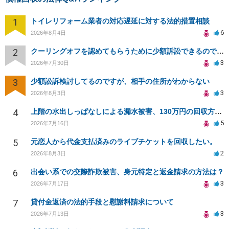
1
トイレリフォーム業者の対応遅延に対する法的措置相談
6
2026年8月4日
2
クーリングオフを認めてもらうために少額訴訟できるのでしょうか。
3
2026年7月30日
3
少額訟訴検討してるのですが、相手の住所がわからない
3
2026年8月3日
4
上階の水出しっぱなしによる漏水被害、130万円の回収方法を相談したい
5
2026年7月16日
5
元恋人から代金支払済みのライブチケットを回収したい。
2
2026年8月3日
6
出会い系での交際詐欺被害、身元特定と返金請求の方法は？
3
2026年7月17日
7
貸付金返済の法的手段と慰謝料請求について
3
2026年7月13日