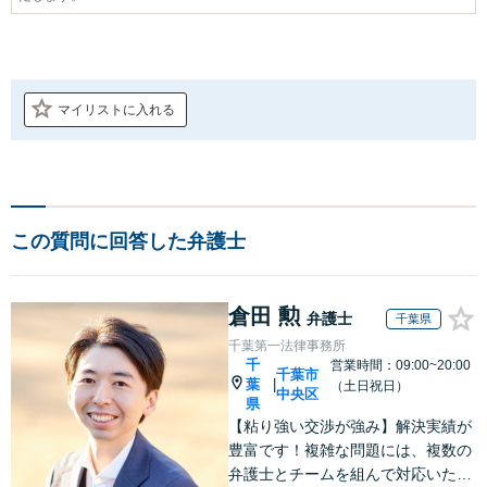
マイリストに入れる
この質問に回答した弁護士
倉田 勲
弁護士
千葉県
千葉第一法律事務所
千
営業時間：09:00~20:00
千葉市
葉
|
（土日祝日）
中央区
県
【粘り強い交渉が強み】解決実績が
豊富です！複雑な問題には、複数の
弁護士とチームを組んで対応いたし