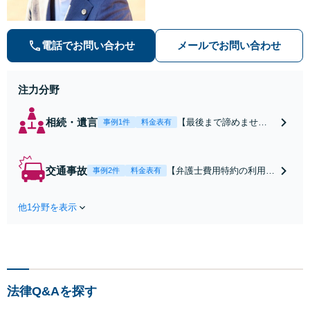
ます。【安心・分かりやすい料金体
系】些細なお悩みにも、丁寧に寄り
添い、不安を軽減します。まずはお
電話でお問い合わせ
メールでお問い合わせ
気軽にご相談ください。
注力分野
相続・遺言
【最後まで諦めませ
事例1件
料金表有
ん】親族間の交渉、複
雑な手続き、全て対応
します！不利な条件で
交通事故
【弁護士費用特約の利用＆
事例2件
料金表有
合意してしまう前にご
Zoom相談可】【死亡・骨
相談ください。【土
折・後遺障害・むち打ち
地・不動産】長期化し
他1分野を表示
等】交通事故でご家族がな
ている問題もできる限
くなってしまった方やお怪
り円滑な交渉へと導き
我された方はまずご相談く
ます。事業承継／相続
ださい。ご自身での対応で
放棄も対応可能。【JR
は損をしてしまうかもしれ
千葉駅近く】駐車場あ
ません。代わりに交渉・手
り
法律Q&Aを探す
続きをし、負担を軽減。