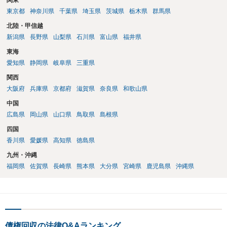
関東
あったり特別席であったりすれば、判断は変わってくるかもしれませ
東京都
神奈川県
千葉県
埼玉県
茨城県
栃木県
群馬県
ん。当該チケットがチケット転売防止法に規定する特定興行入場券に
該当し、券面上使用者が指定されている場合には、チケット引渡し以
北陸・甲信越
外に選択肢がない場合もあるでしょう。 このように、本件の紛争は、
新潟県
長野県
山梨県
石川県
富山県
福井県
法的には「当事者の合理的意思」がどこにあるのかを追求した解決が
東海
必要になると思われます。なかなか難しい問題なので、弁護士によっ
ても回答は異なるかもしれません。
愛知県
静岡県
岐阜県
三重県
関西
大阪府
兵庫県
京都府
滋賀県
奈良県
和歌山県
中国
広島県
岡山県
山口県
鳥取県
島根県
四国
香川県
愛媛県
高知県
徳島県
九州・沖縄
福岡県
佐賀県
長崎県
熊本県
大分県
宮崎県
鹿児島県
沖縄県
債権回収の法律Q&Aランキング