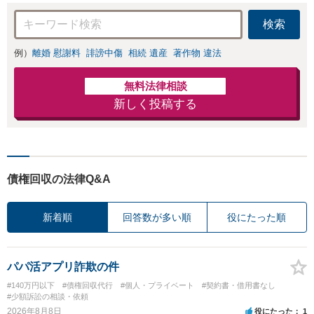
検索
例）
離婚 慰謝料
誹謗中傷
相続 遺産
著作物 違法
無料法律相談
新しく投稿する
債権回収の法律Q&A
新着順
回答数が多い順
役にたった順
パパ活アプリ詐欺の件
#140万円以下
#債権回収代行
#個人・プライベート
#契約書・借用書なし
#少額訴訟の相談・依頼
2026年8月8日
役にたった
1