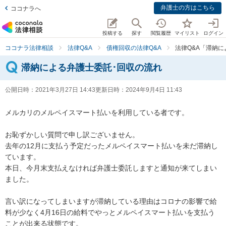
弁護士の方はこちら
ココナラへ
投稿する
探す
閲覧履歴
マイリスト
ログイン
ココナラ法律相談
法律Q&A
債権回収の法律Q&A
法律Q&A「滞納
滞納による弁護士委託･回収の流れ
公開日時：
2021年3月27日 14:43
更新日時：
2024年9月4日 11:43
メルカリのメルペイスマート払いを利用している者です。

お恥ずかしい質問で申し訳ございません。

去年の12月に支払う予定だったメルペイスマート払いを未だ滞納し
ています。

本日、今月末支払えなければ弁護士委託しますと通知が来てしまい
ました。

言い訳になってしまいますが滞納している理由はコロナの影響で給
料が少なく4月16日の給料でやっとメルペイスマート払いを支払う
ことが出来る状態です。
