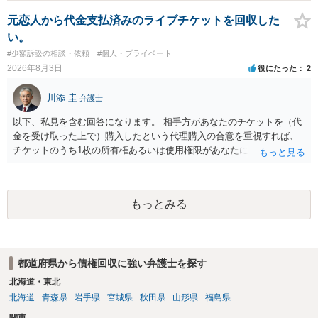
ている場合は、相手方（被告）の住所で訴状を作成提出し、裁判所に
代理人が就いていたことを知らせると（訴状の記載内容から明らかな
元恋人から代金支払済みのライブチケットを回収した
場合も）、裁判所が当該代理人弁護士に事前連絡し、引き続き訴訟も
い。
受任するかを聞いたうえで、受任の意志が明らかになったところで、
#少額訴訟の相談・依頼
#個人・プライベート
直接被告に送達するのではなく、代理人に訴状の受領を促すこともあ
2026年8月3日
役にたった
2
ります。 ラインのやり取りでしか証拠がないと、実際の本人性が明ら
かではありません。もちろん弁護士（２０万円の請求で代理人弁護士
川添 圭
弁護士
に委任するかも疑わしいのですが）も住所は明らかにしないでしょ
う。 何か本人を示す事実（振込先などの情報）から、相手の住所等の
以下、私見を含む回答になります。 相手方があなたのチケットを（代
情報を割り出していくしかないように思えます。 以上、ご参考まで。
金を受け取った上で）購入したという代理購入の合意を重視すれば、
チケットのうち1枚の所有権あるいは使用権限があなたにあり、チケッ
トの引渡しを求める権利があるという主張が認められやすいといえま
す。 一方、このチケット購入には「相手方と一緒に行く」という合意
も付随していたことを無視することができません。こちらを重視すれ
もっとみる
ば、交際を終了させたことにより「一緒に行く」という結果の実現に
重大な障害が発生しており、当然にチケットを引き渡すべきといえる
かは微妙であり、むしろ返金すべきとするのが当事者の合理的意思に
合致するのではないか、という判断に傾くことになると思います。 例
都道府県から債権回収に強い弁護士を探す
えば、当該チケットが座席指定である場合、交際を解消した2人が当日
隣り合わせになることは避けたいという心理が働くことも無理からぬ
北海道・東北
ところです。一方、チケットがエリア指定のアリーナ席であれば隣り
北海道
青森県
岩手県
宮城県
秋田県
山形県
福島県
合わせにならずに済むかもしれませんし、そのチケットが入手困難で