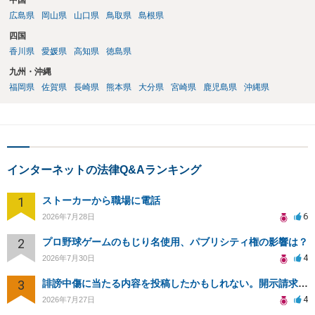
中国
広島県
岡山県
山口県
鳥取県
島根県
四国
香川県
愛媛県
高知県
徳島県
九州・沖縄
福岡県
佐賀県
長崎県
熊本県
大分県
宮崎県
鹿児島県
沖縄県
インターネットの法律Q&Aランキング
1
ストーカーから職場に電話
6
2026年7月28日
2
プロ野球ゲームのもじり名使用、パブリシティ権の影響は？
4
2026年7月30日
3
誹謗中傷に当たる内容を投稿したかもしれない。開示請求や民事刑事裁判に発展しうるのか教えて欲しい。
4
2026年7月27日