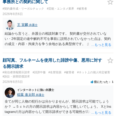
事務所との契約に関して
#契約書作成・リーガルチェック
#芸能・エンタメ業界
#被害者
2026年8月6日
王 宣麟
弁護士
結論から言うと、弁護士の相談対象です。 契約書が交付されていな
い・2年固定の途中解約不可を事前に説明されていなかった点は、契約
の成立・内容・拘束力を争う余地がある典型例です。 まずは、運営と
のやり取り、規約のスクショ等の証拠を集めて、弁護士に相談されて
みてはいかがでしょうか。 また同時並行で（もしまだされていないの
であれば）書面で退所意思の明確化はしておくべきだと考えます。
顔写真、フルネームを使用した誹謗中傷、悪用に対す
る開示請求
#発信者情報開示請求
#誹謗中傷
#名誉毀損
#被害者
#ネット上の個人特定被害
#訴訟・損害賠償請求
2026年8月5日
役にたった
1
インターネットに強い弁護士
稲葉 進太郎
弁護士
全てが同じ人物の犯行かは分かりませんが、開示請求は可能でしょう
か？ →５ｃｈの方の開示請求は内容からして難しいでしょう。 XとIns
tagramの方は内容からして開示請求ができる可能性が高いでしょう。