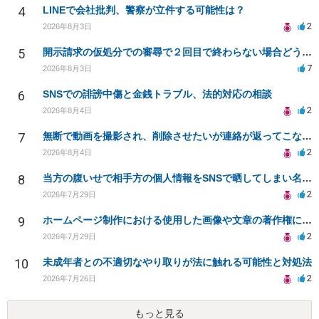
4
LINEで会社批判、警察が立件する可能性は？
2
2026年8月3日
5
開示請求の仮処分での審尋で２回目で終わらない場合どうしたらいいですか
7
2026年8月3日
6
SNSでの誹謗中傷と金銭トラブル、法的対応の相談
2
2026年8月4日
7
無断で動画を撮影され、削除させたいが連絡が返ってこない。
2
2026年8月4日
8
当方の腹いせで相手方の個人情報をSNSで晒してしまい名誉毀損させてしまったかもしれない
2
2026年7月29日
9
ホームページ制作における使用した画像や文章の著作権について
2
2026年7月29日
10
未成年者との不適切なやり取りが法に触れる可能性と対処法
2
2026年7月26日
もっと見る