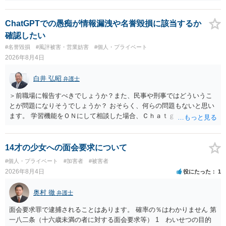
ただ、アカウントが削除されていると開示請求は失敗する可能性が高
いでしょう。７月中にアカウントが削除されている場合、今から進め
ても失敗する可能性が高いように思われます。 相手を特定できた場
ChatGPTでの愚痴が情報漏洩や名誉毀損に該当するか
合、相手に全ての弁護士費用を負担させることは可能でしょうか？ →
確認したい
訴訟外の交渉で相手方が認めれば負担させることができるでしょう。
#名誉毀損
#風評被害・営業妨害
#個人・プライベート
訴訟で判決となった場合は、実際の弁護士費用が認められる場合と認
2026年8月4日
められない場合があり何ともいえないところでしょう。
白井 弘昭
弁護士
＞前職場に報告すべきでしょうか？また、民事や刑事ではどういうこ
とが問題になりそうでしょうか？ おそらく、何らの問題もないと思い
ます。 学習機能をＯＮにして相談した場合、Ｃｈａｔｇｐｔがｏｐｅ
ｎＡＩに相談内容を蓄積し、他の質問者への何らかの回答の際に参照
する可能性がありますが、個人名や会社名を特定していない限り、一
般論として抽象化されて回答に織り込まれる可能性が生じるにすぎま
14才の少女への面会要求について
せんので、その情報自体が、秘密情報に当たるとは思えませんし、名
#個人・プライベート
#加害者
#被害者
誉棄損として、個人や会社に対する誹謗中傷の不特定多数への公開に
2026年8月4日
役にたった
1
当たるとも思われません。 もちろん、誰がその内容をｃｈａｔｇｐｔ
に入力したかも第三者にしられることはないので、個人や会社の特定
奥村 徹
弁護士
をせずに書き込んだことで（おそらく特定して書き込んだとして
も）、相談者さんが刑事民事の責任に問われることはないでしょう。
面会要求罪で逮捕されることはあります。 確率の％はわかりません 第
私見ながらご参考まで。
一八二条（十六歳未満の者に対する面会要求等） 1 わいせつの目的