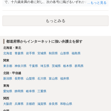
で、十六歳未満の者に対し、次の各号に掲げるいずれかの行為をした
者（当該十六歳未満の者が十三歳以上である場合については、その者
が生まれた日より五年以上前の日に生まれた者に限る。）は、一年以
下の拘禁刑又は五十万円以下の罰金に処する。 一 威迫し、偽計を用
もっとみる
い又は誘惑して面会を要求すること。 二 拒まれたにもかかわらず、
反復して面会を要求すること。 三 金銭その他の利益を供与し、又は
その申込み若しくは約束をして面会を要求すること。 2前項の罪を犯
し、よってわいせつの目的で当該十六歳未満の者と面会をした者は、
都道府県からインターネットに強い弁護士を探す
二年以下の拘禁刑又は百万円以下の罰金に処する。
北海道・東北
北海道
青森県
岩手県
宮城県
秋田県
山形県
福島県
関東
東京都
神奈川県
千葉県
埼玉県
茨城県
栃木県
群馬県
北陸・甲信越
新潟県
長野県
山梨県
石川県
富山県
福井県
東海
愛知県
静岡県
岐阜県
三重県
関西
大阪府
兵庫県
京都府
滋賀県
奈良県
和歌山県