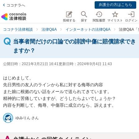
弁護士の方はこちら
ココナラへ
投稿する
探す
閲覧履歴
マイリスト
ログイン
ココナラ法律相談
法律Q&A
インターネットの法律Q&A
法律Q&A
当事者間だけの口論での誹謗中傷に賠償請求でき
ますか？
公開日時：
2021年3月21日 16:41
更新日時：
2024年9月4日 11:43
はじめまして、

先日男性の友人のラインから私に対する侮辱の内容

また娘に根拠のない話をメールで送られてきています。

精神的に苦痛していますが、どうしたらよいでしょうか？

内容を判断して、侮辱、中傷罪に成立のなら、訴えます。
ゆみりん さん