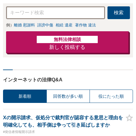
しい弁護士です
検索
例）
離婚 慰謝料
誹謗中傷
相続 遺産
著作物 違法
無料法律相談
新しく投稿する
インターネットの法律Q&A
新着順
回答数が多い順
役にたった順
Xの開示請求、仮処分で裁判官が認容する意思と理由を
明確化しても、相手側は争って引き延ばしますか
#発信者情報開示請求