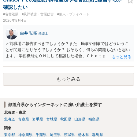
合、相手に全ての弁護士費用を負担させることは可能でしょうか？ →
確認したい
訴訟外の交渉で相手方が認めれば負担させることができるでしょう。
#名誉毀損
#風評被害・営業妨害
#個人・プライベート
訴訟で判決となった場合は、実際の弁護士費用が認められる場合と認
2026年8月4日
められない場合があり何ともいえないところでしょう。
白井 弘昭
弁護士
＞前職場に報告すべきでしょうか？また、民事や刑事ではどういうこ
とが問題になりそうでしょうか？ おそらく、何らの問題もないと思い
ます。 学習機能をＯＮにして相談した場合、Ｃｈａｔｇｐｔがｏｐｅ
ｎＡＩに相談内容を蓄積し、他の質問者への何らかの回答の際に参照
する可能性がありますが、個人名や会社名を特定していない限り、一
般論として抽象化されて回答に織り込まれる可能性が生じるにすぎま
もっとみる
せんので、その情報自体が、秘密情報に当たるとは思えませんし、名
誉棄損として、個人や会社に対する誹謗中傷の不特定多数への公開に
当たるとも思われません。 もちろん、誰がその内容をｃｈａｔｇｐｔ
に入力したかも第三者にしられることはないので、個人や会社の特定
都道府県からインターネットに強い弁護士を探す
をせずに書き込んだことで（おそらく特定して書き込んだとして
も）、相談者さんが刑事民事の責任に問われることはないでしょう。
北海道・東北
私見ながらご参考まで。
北海道
青森県
岩手県
宮城県
秋田県
山形県
福島県
関東
東京都
神奈川県
千葉県
埼玉県
茨城県
栃木県
群馬県