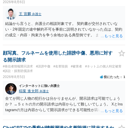
2026年8月6日
王 宣麟
弁護士
結論から言うと、弁護士の相談対象です。 契約書が交付されていな
い・2年固定の途中解約不可を事前に説明されていなかった点は、契約
の成立・内容・拘束力を争う余地がある典型例です。 まずは、運営と
のやり取り、規約のスクショ等の証拠を集めて、弁護士に相談されて
みてはいかがでしょうか。 また同時並行で（もしまだされていないの
であれば）書面で退所意思の明確化はしておくべきだと考えます。
顔写真、フルネームを使用した誹謗中傷、悪用に対す
る開示請求
#発信者情報開示請求
#誹謗中傷
#名誉毀損
#被害者
#ネット上の個人特定被害
#訴訟・損害賠償請求
2026年8月5日
役にたった
1
インターネットに強い弁護士
稲葉 進太郎
弁護士
全てが同じ人物の犯行かは分かりませんが、開示請求は可能でしょう
か？ →５ｃｈの方の開示請求は内容からして難しいでしょう。 XとIns
tagramの方は内容からして開示請求ができる可能性が高いでしょう。
ただ、アカウントが削除されていると開示請求は失敗する可能性が高
いでしょう。７月中にアカウントが削除されている場合、今から進め
ても失敗する可能性が高いように思われます。 相手を特定できた場
ChatGPTでの愚痴が情報漏洩や名誉毀損に該当するか