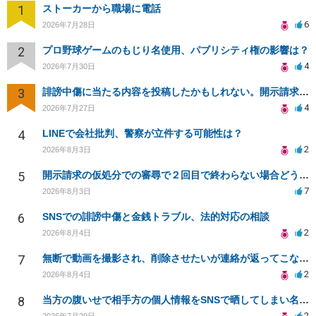
1
ストーカーから職場に電話
6
2026年7月28日
2
プロ野球ゲームのもじり名使用、パブリシティ権の影響は？
4
2026年7月30日
3
誹謗中傷に当たる内容を投稿したかもしれない。開示請求や民事刑事裁判に発展しうるのか教えて欲しい。
4
2026年7月27日
4
LINEで会社批判、警察が立件する可能性は？
2
2026年8月3日
5
開示請求の仮処分での審尋で２回目で終わらない場合どうしたらいいですか
7
2026年8月3日
6
SNSでの誹謗中傷と金銭トラブル、法的対応の相談
2
2026年8月4日
7
無断で動画を撮影され、削除させたいが連絡が返ってこない。
2
2026年8月4日
8
当方の腹いせで相手方の個人情報をSNSで晒してしまい名誉毀損させてしまったかもしれない
2
2026年7月29日