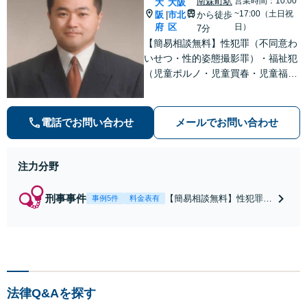
南森町駅
営業時間：10:00
大
大阪
~17:00（土日祝
阪
市北
から徒歩
|
府
区
日）
7分
【簡易相談無料】性犯罪（不同意わ
いせつ・性的姿態撮影罪）・福祉犯
（児童ポルノ・児童買春・児童福祉
法・青少年条例）・ネット犯罪（名
誉毀損・わいせつ物・不正アクセス
等）に非常に詳しい弁護士です
電話でお問い合わせ
メールでお問い合わせ
注力分野
刑事事件
【簡易相談無料】性犯罪
事例5件
料金表有
（不同意性交・不同意わい
せつ）・福祉犯（児童ポル
ノ・児童買春・児童福祉
法・青少年条例）・ネット
犯罪（名誉毀損・わいせつ
物・不正アクセス・リベン
法律Q&Aを探す
ジポルノ罪等）に非常に詳