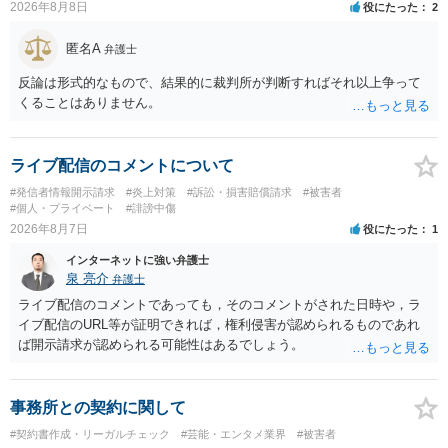
2026年8月8日
役にたった
2
匿名A
弁護士
反論は形式的なもので、結果的に裁判所が判断すればそれ以上争って
くることはありません。
ライブ配信のコメントについて
#発信者情報開示請求
#炎上対策
#訴訟・損害賠償請求
#被害者
#個人・プライベート
#誹謗中傷
2026年8月7日
役にたった
1
インターネットに強い弁護士
泉 亮介
弁護士
ライブ配信のコメントであっても，そのコメントがされた日時や，ラ
イブ配信のURL等が証明できれば，権利侵害が認められるものであれ
ば開示請求が認められる可能性はあるでしょう。
事務所との契約に関して
#契約書作成・リーガルチェック
#芸能・エンタメ業界
#被害者