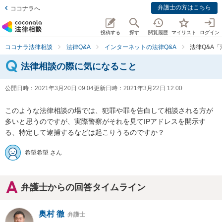
弁護士の方はこちら
ココナラへ
投稿する
探す
閲覧履歴
マイリスト
ログイン
ココナラ法律相談
法律Q&A
インターネットの法律Q&A
法律Q&A
法律相談の際に気になること
公開日時：
2021年3月20日 09:04
更新日時：
2021年3月22日 12:00
このような法律相談の場では、犯罪や罪を告白して相談される方が
多いと思うのですが、実際警察がそれを見てIPアドレスを開示す
る、特定して逮捕するなどは起こりうるのですか？
希望希望 さん
弁護士からの回答タイムライン
奥村 徹
弁護士