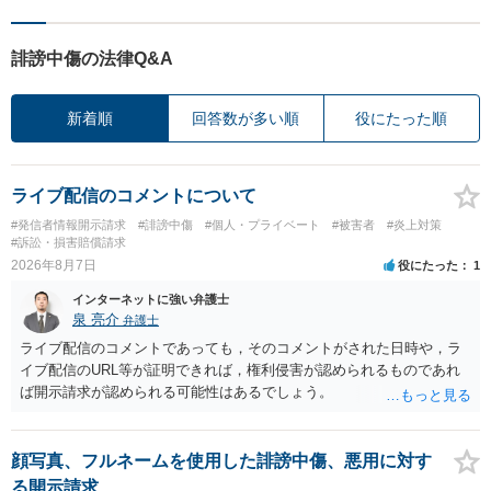
誹謗中傷の法律Q&A
新着順
回答数が多い順
役にたった順
ライブ配信のコメントについて
#発信者情報開示請求
#誹謗中傷
#個人・プライベート
#被害者
#炎上対策
#訴訟・損害賠償請求
2026年8月7日
役にたった
1
インターネットに強い弁護士
泉 亮介
弁護士
ライブ配信のコメントであっても，そのコメントがされた日時や，ラ
イブ配信のURL等が証明できれば，権利侵害が認められるものであれ
ば開示請求が認められる可能性はあるでしょう。
顔写真、フルネームを使用した誹謗中傷、悪用に対す
る開示請求