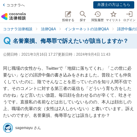
弁護士の方はこちら
ココナラへ
投稿する
探す
閲覧履歴
マイリスト
ログイン
ココナラ法律相談
法律Q&A
インターネットの法律Q&A
誹謗中傷の
名誉棄損、侮辱罪で訴えたいが該当しますか？
公開日時：
2021年3月16日 17:27
更新日時：
2024年9月4日 11:43
同じ職場の女性から、Twitterで「地獄に落ちてくれ」「この世に必
要ない」などの誹謗中傷の書き込みをされました。普段とても仲良
くしていたのに、陰でそんなことを思っていたのを知り人間不信で
す。そのコメントに対する第三者の返信も「どういう育ち方をした
のかね」など言いたい放題。毎日顔を合わせるのが辛くて、吐きそ
うです。直接私の名前などは出していないものの、本人は顔出しの
上、職場の先輩の女（女性は2人しかいない）と書いています。訴え
たいのですが、名誉棄損、侮辱罪などは該当しますか？
sagemayu さん