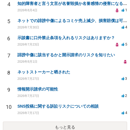
4
知的障害者と言う文言が名誉毀損か名誉感情の侵害になるか教えてほしい。
1
2026年8月4日
5
ネットでの誹謗中傷によるコミケ売上減少、損害賠償は可能か？
4
2026年7月30日
6
示談書に口外禁止条項を入れるリスクはありますか？
5
2026年7月23日
7
誹謗中傷に該当するかと開示請求のリスクを知りたい
2026年8月1日
8
ネットストーカーと晒された
3
2026年7月27日
9
情報開示請求の可能性
2
2026年7月27日
10
SNS投稿に関する訴訟リスクについての相談
4
2026年7月17日
もっと見る