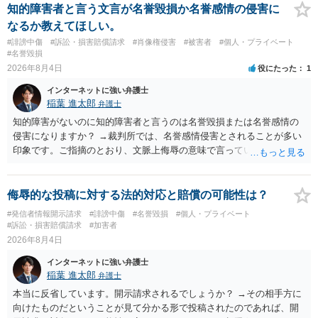
知的障害者と言う文言が名誉毀損か名誉感情の侵害に
なるか教えてほしい。
#誹謗中傷
#訴訟・損害賠償請求
#肖像権侵害
#被害者
#個人・プライベート
#名誉毀損
2026年8月4日
役にたった
1
インターネットに強い弁護士
稲葉 進太郎
弁護士
知的障害がないのに知的障害者と言うのは名誉毀損または名誉感情の
侵害になりますか？ →裁判所では、名誉感情侵害とされることが多い
印象です。ご指摘のとおり、文脈上侮辱の意味で言っている点も加味
されていると思います。
侮辱的な投稿に対する法的対応と賠償の可能性は？
#発信者情報開示請求
#誹謗中傷
#名誉毀損
#個人・プライベート
#訴訟・損害賠償請求
#加害者
2026年8月4日
インターネットに強い弁護士
稲葉 進太郎
弁護士
本当に反省しています。開示請求されるでしょうか？ →その相手方に
向けたものだということが見て分かる形で投稿されたのであれば、開