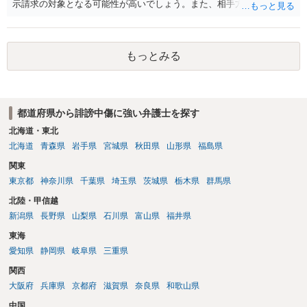
示請求の対象となる可能性が高いでしょう。また、相手方の投稿した
文章からすると、実際に発信者情報開示請求がなされる可能性がある
と存じます。発信者情報開示請求が進むと、投稿に使った回線の契約
者のところに、意見照会がなされます。アカウント情報開示の場合
もっとみる
は、アカウントの登録メールに意見照会がなされます。 また、された
場合賠償金はいくらでしょうか。 →ケースバイケースであり、数万円
から１００万単位まで様々でしょう。裁判外であれば交渉して相手方
の請求額から減額することを試みることとなるでしょう。
都道府県から誹謗中傷に強い弁護士を探す
北海道・東北
北海道
青森県
岩手県
宮城県
秋田県
山形県
福島県
関東
東京都
神奈川県
千葉県
埼玉県
茨城県
栃木県
群馬県
北陸・甲信越
新潟県
長野県
山梨県
石川県
富山県
福井県
東海
愛知県
静岡県
岐阜県
三重県
関西
大阪府
兵庫県
京都府
滋賀県
奈良県
和歌山県
中国