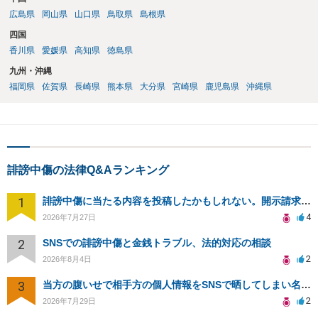
広島県
岡山県
山口県
鳥取県
島根県
四国
香川県
愛媛県
高知県
徳島県
九州・沖縄
福岡県
佐賀県
長崎県
熊本県
大分県
宮崎県
鹿児島県
沖縄県
誹謗中傷の法律Q&Aランキング
1
誹謗中傷に当たる内容を投稿したかもしれない。開示請求や民事刑事裁判に発展しうるのか教えて欲しい。
4
2026年7月27日
2
SNSでの誹謗中傷と金銭トラブル、法的対応の相談
2
2026年8月4日
3
当方の腹いせで相手方の個人情報をSNSで晒してしまい名誉毀損させてしまったかもしれない
2
2026年7月29日