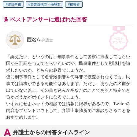
誹謗中傷
名誉毀損罪・侮辱罪
被害者
ベストアンサーに選ばれた回答
匿名A
弁護士
「訴えたい」というのは、刑事事件として警察に捜査してもらい
国から刑罰を与えてもらいたいのか、民事事件として慰謝料を請
求したいのか、どちらの趣旨でしょうか。

仮に刑事事件として名誉毀損罪や侮辱罪で捜査されなくても、民
事では請求ができる可能性はあります。ただし、あなたの名前が
出ていない以上、その書き込みがあなたのことであると特定でき
るかどうかがポイントになるでしょう。

いずれにせよネットの相談では情報に限界があるので、Twitterの
内容をプリントアウトして、弁護士事務所でご相談なさることを
おすすめします。
弁護士からの回答タイムライン