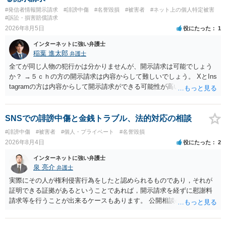
#発信者情報開示請求
#誹謗中傷
#名誉毀損
#被害者
#ネット上の個人特定被害
#訴訟・損害賠償請求
2026年8月5日
役にたった
1
インターネットに強い弁護士
稲葉 進太郎
弁護士
全てが同じ人物の犯行かは分かりませんが、開示請求は可能でしょう
か？ →５ｃｈの方の開示請求は内容からして難しいでしょう。 XとIns
tagramの方は内容からして開示請求ができる可能性が高いでしょう。
ただ、アカウントが削除されていると開示請求は失敗する可能性が高
いでしょう。７月中にアカウントが削除されている場合、今から進め
ても失敗する可能性が高いように思われます。 相手を特定できた場
SNSでの誹謗中傷と金銭トラブル、法的対応の相談
合、相手に全ての弁護士費用を負担させることは可能でしょうか？ →
#誹謗中傷
#被害者
#個人・プライベート
#名誉毀損
訴訟外の交渉で相手方が認めれば負担させることができるでしょう。
2026年8月4日
役にたった
2
訴訟で判決となった場合は、実際の弁護士費用が認められる場合と認
められない場合があり何ともいえないところでしょう。
インターネットに強い弁護士
泉 亮介
弁護士
実際にその人が権利侵害行為をしたと認められるものであり，それが
証明できる証拠があるということであれば，開示請求を経ずに慰謝料
請求等を行うことが出来るケースもあります。 公開相談の場では回答
は難しいかと思われますので，お手持ちの証拠資料を持参の上弁護士
に個別に相談されると良いでしょう。