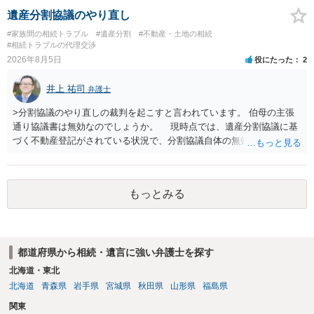
者の権利が守られているかどうかを判断しなければなりません。 単
遺産分割協議のやり直し
に、未成年者を今後養育するのは、自分だからという理由では、法定
#家族間の相続トラブル
#遺産分割
#不動産・土地の相続
相続分以上に多くの遺産を取得することができるというわけではあり
#相続トラブルの代理交渉
ません。
2026年8月5日
役にたった
2
井上 祐司
弁護士
>分割協議のやり直しの裁判を起こすと言われています。 伯母の主張
通り協議書は無効なのでしょうか。 現時点では、遺産分割協議に基
づく不動産登記がされている状況で、分割協議自体の無効を裁判所が
認めたわけではないので、分割協議の効力に影響はありません。 先
方の訴訟の主張及び立証次第ですが、 ・御祖母様の認知能力に関する
医師の意見書、筆跡鑑定 が提出されればその効力が否定される可能性
もっとみる
はありますが、 ・伯母様自身が分割協議に加わっていること ・御祖母
様の意に反する遺産分割協議を行う実益が誰にあったかの立証が困難
であること からすると、実際に遺産分割協議の効力が否定される可能
性はそれほど高くない（立証のハードルは非常に高い）ということが
都道府県から相続・遺言に強い弁護士を探す
言えると思います。
北海道・東北
北海道
青森県
岩手県
宮城県
秋田県
山形県
福島県
関東