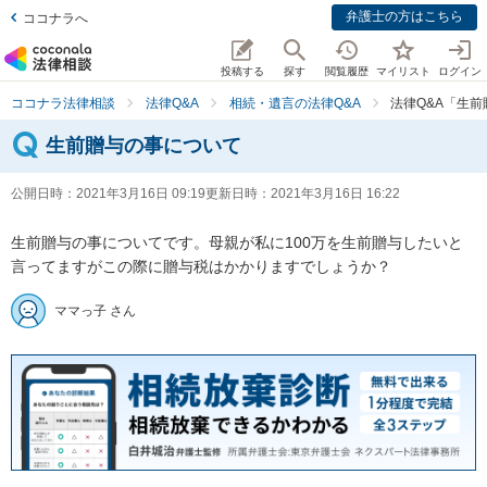
弁護士の方はこちら
ココナラへ
投稿する
探す
閲覧履歴
マイリスト
ログイン
ココナラ法律相談
法律Q&A
相続・遺言の法律Q&A
法律Q&A「生
生前贈与の事について
公開日時：
2021年3月16日 09:19
更新日時：
2021年3月16日 16:22
生前贈与の事についてです。母親が私に100万を生前贈与したいと
言ってますがこの際に贈与税はかかりますでしょうか？
ママっ子 さん