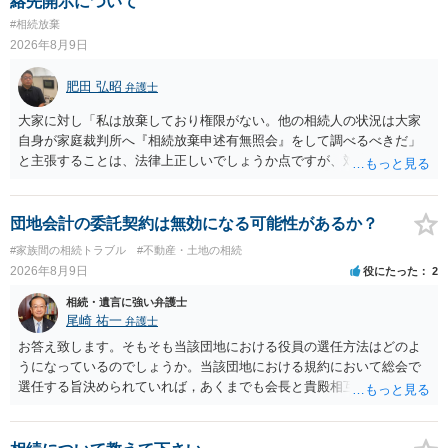
絡先開示について
#相続放棄
2026年8月9日
肥田 弘昭
弁護士
大家に対し「私は放棄しており権限がない。他の相続人の状況は大家
自身が家庭裁判所へ『相続放棄申述有無照会』をして調べるべきだ」
と主張することは、法律上正しいでしょうか点ですが、対応としては
法律的に正しいです。他の相続人の個人情報ですので安易に話をする
のは危険であること、利害関係人の大家としては、相続人を調査し
て、相続の有無や相続するのであれば退去等の話をその者とするのが
団地会計の委託契約は無効になる可能性があるか？
筋だからです。ご参考にしてください。
#家族間の相続トラブル
#不動産・土地の相続
2026年8月9日
役にたった
2
相続・遺言に強い弁護士
尾崎 祐一
弁護士
お答え致します。そもそも当該団地における役員の選任方法はどのよ
うになっているのでしょうか。当該団地における規約において総会で
選任する旨決められていれば，あくまでも会長と貴殿相互間における
団地会計の委託契約であって貴殿が役員になることはありません。但
し，団地と貴殿との委託契約は有効に成立しています。当該団地にお
ける役員の選任が会長の専権でできるのであれば，貴殿と会長との合