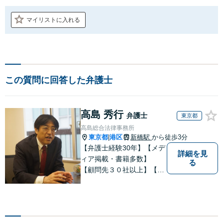
マイリストに入れる
この質問に回答した弁護士
高島 秀行
弁護士
東京都
高島総合法律事務所
東京都
港区
新橋駅
から徒歩3分
|
【弁護士経験30年】【メデ
詳細を見
ィア掲載・書籍多数】
る
【顧問先３０社以上】【相
続・遺言関連書籍出版】
【年間相続案件20件以上】
ベテラン弁護士と若手の優
秀な弁護士で多様なニーズ