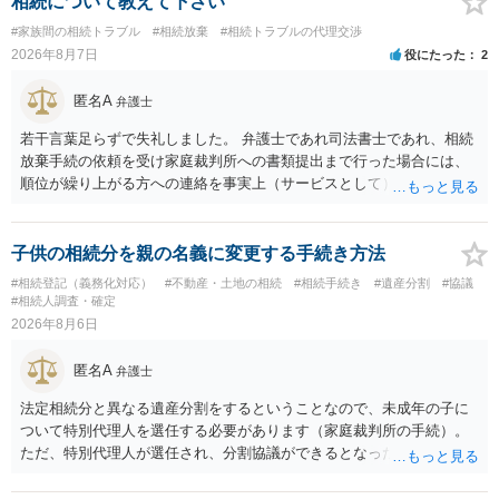
相続について教えて下さい
意により委託契約は有効に成立しています。
#家族間の相続トラブル
#相続放棄
#相続トラブルの代理交渉
2026年8月7日
役にたった
2
匿名A
弁護士
若干言葉足らずで失礼しました。 弁護士であれ司法書士であれ、相続
放棄手続の依頼を受け家庭裁判所への書類提出まで行った場合には、
順位が繰り上がる方への連絡を事実上（サービスとして）行うことは
あります。その「連絡」だけを弁護士が業務としてお受けすることは
できない、という意味でした。
子供の相続分を親の名義に変更する手続き方法
#相続登記（義務化対応）
#不動産・土地の相続
#相続手続き
#遺産分割
#協議
#相続人調査・確定
2026年8月6日
匿名A
弁護士
法定相続分と異なる遺産分割をするということなので、未成年の子に
ついて特別代理人を選任する必要があります（家庭裁判所の手続）。
ただ、特別代理人が選任され、分割協議ができるとなったとしても、
不動産の名義の全部を自分にできるかどうかは別問題です。未成年者
の権利も守られなければならないからです。 相続財産全体で、未成年