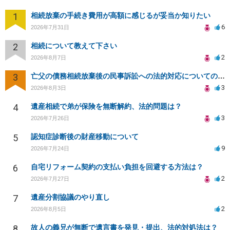
1
相続放棄の手続き費用が高額に感じるが妥当か知りたい
6
2026年7月31日
2
相続について教えて下さい
2
2026年8月7日
3
亡父の債務相続放棄後の民事訴訟への法的対応についての相談
3
2026年8月3日
4
遺産相続で弟が保険を無断解約、法的問題は？
3
2026年7月26日
5
認知症診断後の財産移動について
9
2026年7月24日
6
自宅リフォーム契約の支払い負担を回避する方法は？
2
2026年7月27日
7
遺産分割協議のやり直し
2
2026年8月5日
8
故人の義兄が無断で遺言書を発見・提出、法的対処法は？