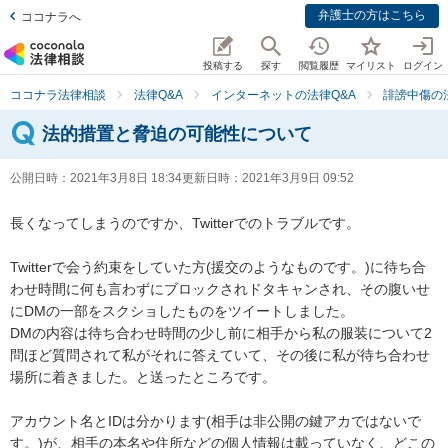
弁護士の方はこちら
ココナラへ
投稿する
探す
閲覧履歴
マイリスト
ログイン
ココナラ法律相談
法律Q&A
インターネットの法律Q&A
誹謗中傷の
法的措置と脅迫の可能性について
公開日時：
2021年3月8日 18:34
更新日時：
2021年3月9日 09:52
長くなってしまうのですか、Twitterでのトラブルです。

Twitterで会う約束をしていた方(援交のようなものです。)に待ち合
わせ時間に何も言わずにブロックされドタキャンされ、その腹いせ
にDMの一部をスクショしたものをツイートしました。

DMの内容は待ち合わせ時間の少し前に相手から私の服装について2
問ほど質問されて私がそれに答えていて、その後に私が待ち合わせ
場所に着きました。と送ったところです。

アカウント名とIDは分かります(相手は非公開の鍵アカではないで
す。)が、相手の本名や住所などの個人情報は載っていなく、どこの