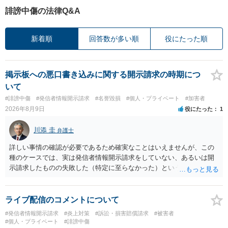
誹謗中傷の法律Q&A
新着順
回答数が多い順
役にたった順
掲示板への悪口書き込みに関する開示請求の時期につ
いて
#誹謗中傷
#発信者情報開示請求
#名誉毀損
#個人・プライベート
#加害者
2026年8月9日
役にたった
1
川添 圭
弁護士
詳しい事情の確認が必要であるため確実なことはいえませんが、この
種のケースでは、実は発信者情報開示請求をしていない、あるいは開
示請求したものの失敗した（特定に至らなかった）という事案が比較
的多いです（特に、発信者情報開示請求を行ったことを誇示するよう
な投稿をする場合にはなおさら）。
ライブ配信のコメントについて
#発信者情報開示請求
#炎上対策
#訴訟・損害賠償請求
#被害者
#個人・プライベート
#誹謗中傷