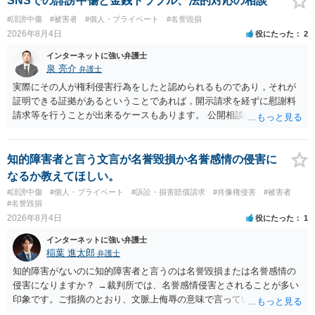
SNSでの誹謗中傷と金銭トラブル、法的対応の相談
合、相手に全ての弁護士費用を負担させることは可能でしょうか？ →
#誹謗中傷
#被害者
#個人・プライベート
#名誉毀損
訴訟外の交渉で相手方が認めれば負担させることができるでしょう。
2026年8月4日
役にたった
2
訴訟で判決となった場合は、実際の弁護士費用が認められる場合と認
められない場合があり何ともいえないところでしょう。
インターネットに強い弁護士
泉 亮介
弁護士
実際にその人が権利侵害行為をしたと認められるものであり，それが
証明できる証拠があるということであれば，開示請求を経ずに慰謝料
請求等を行うことが出来るケースもあります。 公開相談の場では回答
は難しいかと思われますので，お手持ちの証拠資料を持参の上弁護士
に個別に相談されると良いでしょう。
知的障害者と言う文言が名誉毀損か名誉感情の侵害に
なるか教えてほしい。
#誹謗中傷
#個人・プライベート
#訴訟・損害賠償請求
#肖像権侵害
#被害者
#名誉毀損
2026年8月4日
役にたった
1
インターネットに強い弁護士
稲葉 進太郎
弁護士
知的障害がないのに知的障害者と言うのは名誉毀損または名誉感情の
侵害になりますか？ →裁判所では、名誉感情侵害とされることが多い
印象です。ご指摘のとおり、文脈上侮辱の意味で言っている点も加味
されていると思います。