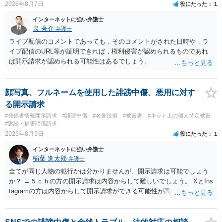
2026年8月7日
役にたった
1
インターネットに強い弁護士
泉 亮介
弁護士
ライブ配信のコメントであっても，そのコメントがされた日時や，ラ
イブ配信のURL等が証明できれば，権利侵害が認められるものであれ
ば開示請求が認められる可能性はあるでしょう。
顔写真、フルネームを使用した誹謗中傷、悪用に対す
る開示請求
#発信者情報開示請求
#誹謗中傷
#名誉毀損
#被害者
#ネット上の個人特定被害
#訴訟・損害賠償請求
2026年8月5日
役にたった
1
インターネットに強い弁護士
稲葉 進太郎
弁護士
全てが同じ人物の犯行かは分かりませんが、開示請求は可能でしょう
か？ →５ｃｈの方の開示請求は内容からして難しいでしょう。 XとIns
tagramの方は内容からして開示請求ができる可能性が高いでしょう。
ただ、アカウントが削除されていると開示請求は失敗する可能性が高
いでしょう。７月中にアカウントが削除されている場合、今から進め
ても失敗する可能性が高いように思われます。 相手を特定できた場