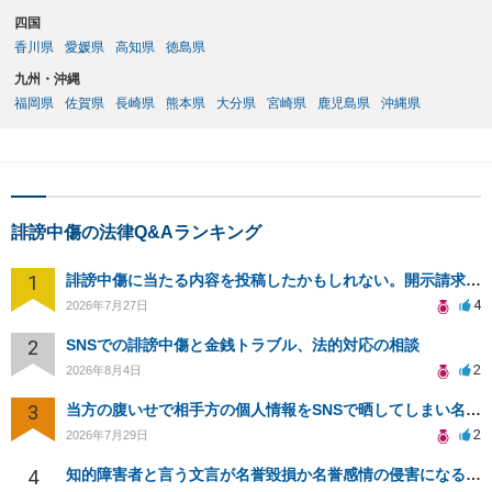
四国
香川県
愛媛県
高知県
徳島県
九州・沖縄
福岡県
佐賀県
長崎県
熊本県
大分県
宮崎県
鹿児島県
沖縄県
誹謗中傷の法律Q&Aランキング
1
誹謗中傷に当たる内容を投稿したかもしれない。開示請求や民事刑事裁判に発展しうるのか教えて欲しい。
4
2026年7月27日
2
SNSでの誹謗中傷と金銭トラブル、法的対応の相談
2
2026年8月4日
3
当方の腹いせで相手方の個人情報をSNSで晒してしまい名誉毀損させてしまったかもしれない
2
2026年7月29日
4
知的障害者と言う文言が名誉毀損か名誉感情の侵害になるか教えてほしい。