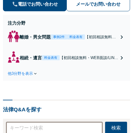
数。オーダーメイドのサービスで問
電話でお問い合わせ
メールでお問い合わせ
題解決や事業の推進を強力にサポー
ト【宝塚駅徒歩2分｜電話・WEB面
談で全国対応】
注力分野
離婚・男女問題
【初回相談無料・
事例2件
料金表有
WEB面談/LINE相
談可】Google口コ
ミ★4.5【離婚・不
相続・遺言
【初回相談無料・WEB面談/LINE
料金表有
倫の早期解決】
相談可】Google口コミ★4.5【宝
「不利な結果にな
塚駅2分】相続トラブルを多数取
らないように」慰
他3分野を表示
り扱う実績と経験のある弁護士が
謝料・親権・財産
最適な解決策をご提案します。遺
分与、地域密着の
産分割協議の代理や遺言書の作
相談しやすい法律
成、相続放棄はお任せください
事務所でオーダー
【地域密着】
メイドの「後悔し
ない」解決を【夜
法律Q&Aを探す
間休日対応】
検索