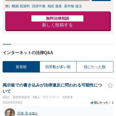
例）
離婚 慰謝料
誹謗中傷
相続 遺産
著作物 違法
無料法律相談
新しく投稿する
インターネットの法律Q&A
新着順
回答数が多い順
役にたった順
掲示板での書き込みが法律違反に問われる可能性につ
いて
#訴訟・損害賠償請求
#個人・プライベート
#加害者
2026年8月9日
役にたった
1
川添 圭
弁護士