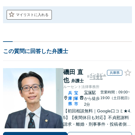
マイリストに入れる
この質問に回答した弁護士
磯田 直
兵庫県
インタビュ
ーを見る
也
弁護士
ルーセント法律事務所
宝塚駅
営業時間：09:00~
兵
宝
19:00（土日祝日）
庫
塚
から徒歩
|
県
市
2分
【初回相談無料｜Google口コミ★4.
5】【夜間休日も対応】不貞慰謝料
請求・離婚・刑事事件・投稿者側発
信者情報開示請求の実績・経験多