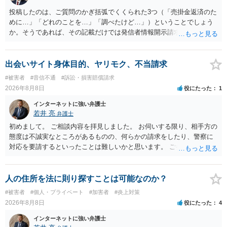
投稿したのは、ご質問のかぎ括弧でくくられた3つ（「売掛金返済のた
めに…」「どれのことを…」「調べたけど…」）ということでしょう
か。そうであれば、その記載だけでは発信者情報開示請求が認められ
るような内容ではありません（申し立ててもほぼ門前払いに近い）。
ただ、「328が名誉毀損、偽計業務妨害、侮辱罪、ストーカー等に関す
る法律違反に該当するといわれ」とのことですので、ご質問に書かれ
出会いサイト身体目的、ヤリモク、不当請求
ていない何らかの背景事情があれば、回答は180度変わるかもしれませ
#被害者
#音信不通
#訴訟・損害賠償請求
ん。公開の場で詳細を投稿することは不適当と思われますので、弁護
2026年8月8日
役にたった
1
士へ直接相談した方がよいでしょう。
インターネットに強い弁護士
若井 亮
弁護士
初めまして。 ご相談内容を拝見しました。 お伺いする限り、相手方の
態度は不誠実なところがあるものの、何らかの請求をしたり、警察に
対応を要請するといったことは難しいかと思います。 ご参考になれば
幸いです。
人の住所を法に則り探すことは可能なのか？
#被害者
#個人・プライベート
#加害者
#炎上対策
2026年8月8日
役にたった
4
インターネットに強い弁護士