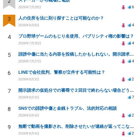
2
ストーカーから職場に電話
6
2026年7月28日
3
人の住所を法に則り探すことは可能なのか？
4
2026年8月8日
4
プロ野球ゲームのもじり名使用、パブリシティ権の影響は？
4
2026年7月30日
5
誹謗中傷に当たる内容を投稿したかもしれない。開示請求や民事刑事裁判に発展しうるのか教えて欲しい。
4
2026年7月27日
6
LINEで会社批判、警察が立件する可能性は？
2
2026年8月3日
7
開示請求の仮処分での審尋で２回目で終わらない場合どうしたらいいですか
7
2026年8月3日
8
SNSでの誹謗中傷と金銭トラブル、法的対応の相談
2
2026年8月4日
9
無断で動画を撮影され、削除させたいが連絡が返ってこない。
2
2026年8月4日