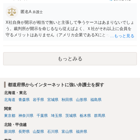
匿名A
弁護士
X社自身が開示が相当で無いと主張して争うケースはあまりないでしょ
う。裁判所が開示を命じるなら従えばよく、Ｘ社がそれ以上に会員を
守るメリットはありません（アメリカ企業であるXにとって、日本の会
員情報などゴミかノイズみたいなものです）。 開示要件を満たすかど
うかを争うよりも、「発信者情報の保有確認がまだできていない」な
どと言い訳して確認できるまで発令を引き伸ばす方で対応してくる方
もっとみる
が圧倒的に多いです（この作戦は必ずといっていいほど行ってきま
す）。
都道府県からインターネットに強い弁護士を探す
北海道・東北
北海道
青森県
岩手県
宮城県
秋田県
山形県
福島県
関東
東京都
神奈川県
千葉県
埼玉県
茨城県
栃木県
群馬県
北陸・甲信越
新潟県
長野県
山梨県
石川県
富山県
福井県