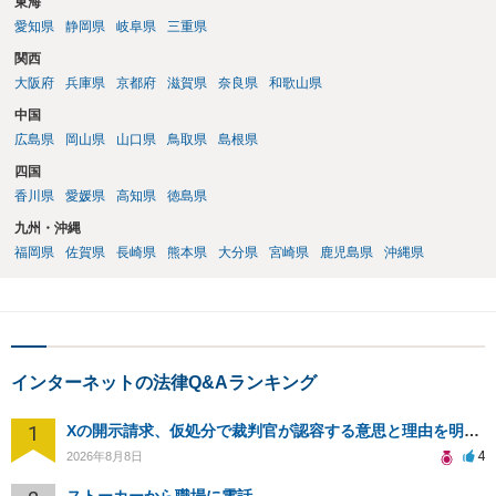
東海
愛知県
静岡県
岐阜県
三重県
関西
大阪府
兵庫県
京都府
滋賀県
奈良県
和歌山県
中国
広島県
岡山県
山口県
鳥取県
島根県
四国
香川県
愛媛県
高知県
徳島県
九州・沖縄
福岡県
佐賀県
長崎県
熊本県
大分県
宮崎県
鹿児島県
沖縄県
インターネットの法律Q&Aランキング
1
Xの開示請求、仮処分で裁判官が認容する意思と理由を明確化しても、相手側は争って引き延ばしますか
4
2026年8月8日