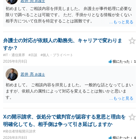
若井 亮
弁護士
初めまして、ご相談内容を拝見しました。 弁護士が事件処理に必要な
限りで調べることは可能です。 ただ、手掛かりとなる情報が全くない
相手方について住所を特定することは困難です。
弁護士の対応が依頼人の勤務先、キャリアで変わりま
すか？
#IT・通信業界
#示談
#個人・プライベート
2026年8月8日
役にたった
1
若井 亮
弁護士
初めまして。 ご相談内容を拝見しました。 一般的な話となってしまい
ますが、依頼人の属性によって対応を変えることは無いかと思いま
す。
Xの開示請求、仮処分で裁判官が認容する意思と理由を
明確化しても、相手側は争って引き延ばしますか
#発信者情報開示請求
2026年8月8日
役にたった
4