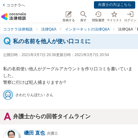
弁護士の方はこちら
ココナラへ
投稿する
探す
閲覧履歴
マイリスト
ログイン
ココナラ法律相談
法律Q&A
インターネットの法律Q&A
法律Q&A
私の名前を他人が使い口コミに
公開日時：
2021年3月7日 20:36
更新日時：
2021年3月7日 20:54
私の名前使い他人がグーグルアカウントを作り口コミを書いていま
した。

警察に行けば犯人捕まりますか?
さわたりんぼたい さん
弁護士からの回答タイムライン
磯田 直也
弁護士