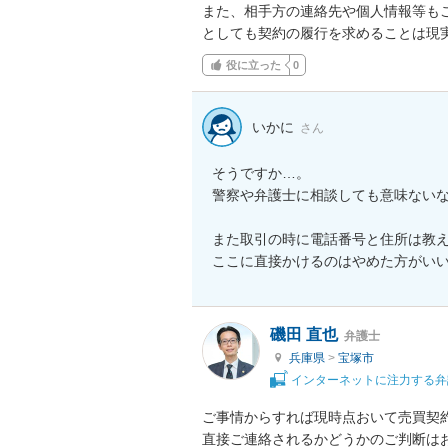
また、相手方の連絡先や個人情報等も
としても契約の履行を求めることは現
役に立った
0
いかに
さん
そうですか…。

警察や弁護士に相談しても意味ないな
また取引の時に電話番号と住所は教え
ここに直接かけるのはやめた方がい
磯田 直也
弁護士
兵庫県
>
宝塚市
インターネットに注力する弁
ご事情からすれば現時点おいて売買契
直接ご連絡されるかどうかのご判断は