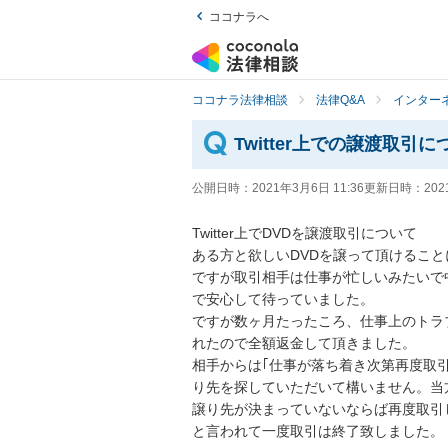
ココナラへ
ココナラ法律相談
法律Q&A
インター
Twitter上での譲渡取引に
公開日時：
2021年3月6日 11:36
更新日時：
202
Twitter上でDVDを譲渡取引について

ある方と欲しいDVDを譲って頂けること
ですが取引相手は仕事が忙しいみたいで
で安心して待っていました。

ですが数ヶ月たったころ、仕事上のトラ
れたので全額返金して頂きました。

相手からは｢仕事が落ち着き次第再度取
り先を探していただいて構いません。当
譲り先が決まっていないならば再度取引し
と言われて一度取引は終了致しました。
