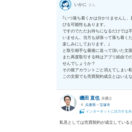
いかに
さん
｢いつ落ち着くかは分かりませんし、
びる可能性もあります。

ですのでただお待ちになるだけでは
いません。当方も頑張って落ち着く
楽しみにしております。｣

と取引相手な最後に送って頂いた文面
また再度取引する時はアプリ経由で
せんでしょうか？

その後アカウントごと消えてしまい私
この文面でも売買契約成立とはいえ
磯田 直也
弁護士
兵庫県
>
宝塚市
インターネットに注力する弁
私見としては売買契約が成立していると