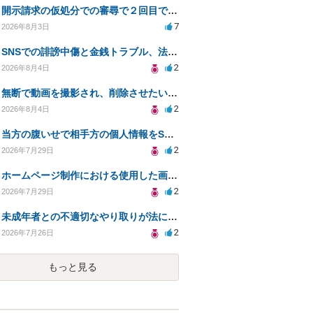
開示請求の仮処分での審尋で２回目で終わらない場合どうしたらいいですか
7
2026年8月3日
SNSでの誹謗中傷と金銭トラブル、法的対応の相談
2
2026年8月4日
無断で動画を撮影され、削除させたいが連絡が返ってこない。
2
2026年8月4日
当方の腹いせで相手方の個人情報をSNSで晒してしまい名誉毀損させてしまったかもしれない
2
2026年7月29日
ホームページ制作における使用した画像や文章の著作権について
2
2026年7月29日
未成年者との不適切なやり取りが法に触れる可能性と対処法
2
2026年7月26日
もっと見る