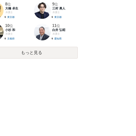
8
9
位
位
大橋 卓生
三村 勇人
弁護士
弁護士
東京都
東京都
10
11
位
位
小杉 和
白井 弘昭
弁護士
弁護士
京都府
愛知県
もっと見る