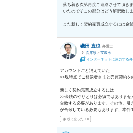
落ち着き次第再度ご連絡させて頂き
いたのでそこの部分はどう解釈致しま
また新しく契約売買成立するには金
磯田 直也
弁護士
兵庫県
>
宝塚市
インターネットに注力する弁
アカウントごと消えていた

>>現時点でご相談者さまと売買契約を
新しく契約売買成立するには

>>金銭のやりとりは必須ではありま
合致する必要があります。その他、引
が合致している必要もあります。本件
役に立った
0