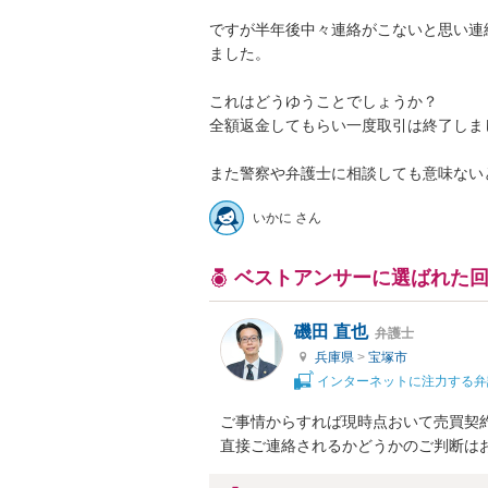
ですが半年後中々連絡がこないと思い連
ました。

これはどうゆうことでしょうか？

全額返金してもらい一度取引は終了しまし
また警察や弁護士に相談しても意味ない
いかに さん
ベストアンサーに選ばれた
磯田 直也
弁護士
兵庫県
>
宝塚市
インターネットに注力する弁
ご事情からすれば現時点おいて売買契
直接ご連絡されるかどうかのご判断は