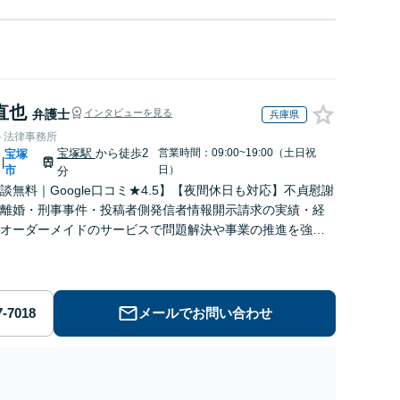
直也
弁護士
インタビューを見る
兵庫県
ト法律事務所
宝塚駅
から徒歩2
営業時間：09:00~19:00（土日祝
宝塚
|
市
日）
分
談無料｜Google口コミ★4.5】【夜間休日も対応】不貞慰謝
離婚・刑事事件・投稿者側発信者情報開示請求の実績・経
オーダーメイドのサービスで問題解決や事業の推進を強力
ト【宝塚駅徒歩2分｜電話・WEB面談で全国対応】
メールでお問い合わせ