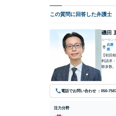
この質問に回答した弁護士
磯田 
ルーセン
兵庫
県
【初回相
料請求・
験多数。
にサポー
電話でお問い合わせ
注力分野