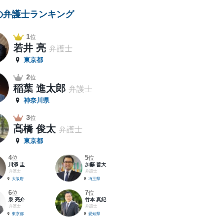
の弁護士ランキング
1
位
若井 亮
弁護士
東京都
2
位
稲葉 進太郎
弁護士
神奈川県
3
位
髙橋 俊太
弁護士
東京都
4
5
位
位
川添 圭
加藤 善大
弁護士
弁護士
大阪府
埼玉県
6
7
位
位
泉 亮介
竹本 真紀
弁護士
弁護士
東京都
愛知県