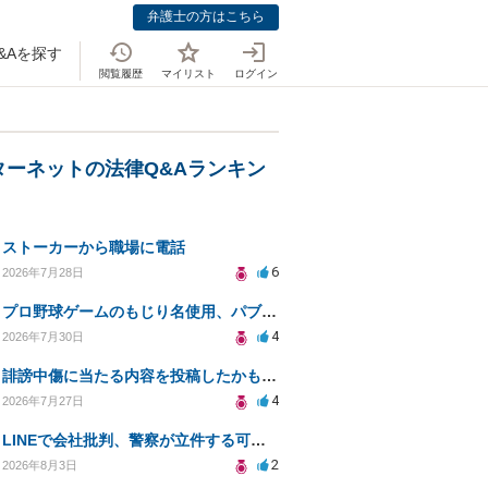
弁護士の方はこちら
&Aを探す
閲覧履歴
マイリスト
ログイン
ターネットの法律Q&Aランキン
ストーカーから職場に電話
6
2026年7月28日
プロ野球ゲームのもじり名使用、パブリシティ権の影響は？
4
2026年7月30日
誹謗中傷に当たる内容を投稿したかもしれない。開示請求や民事刑事裁判に発展しうるのか教えて欲しい。
4
2026年7月27日
LINEで会社批判、警察が立件する可能性は？
2
2026年8月3日