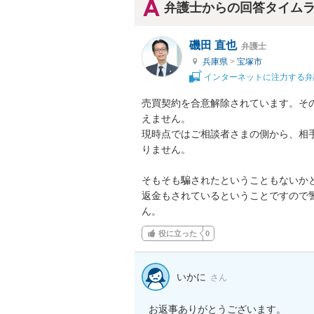
弁護士からの回答タイム
磯田 直也
弁護士
兵庫県
>
宝塚市
インターネットに注力する弁
売買契約を合意解除されています。そ
えません。

現時点ではご相談者さまの側から、相
りません。

そもそも騙されたということもないかと
返金もされているということですので
ん。
役に立った
0
いかに
さん
お返事ありがとうございます。
