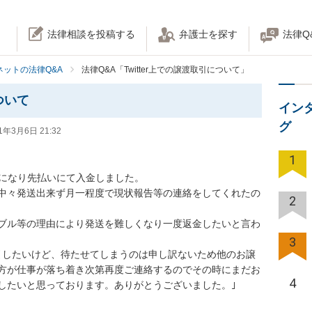
法律相談を投稿する
弁護士を探す
法律Q
ネットの法律Q&A
法律Q&A「Twitter上での譲渡取引について」
ついて
イン
グ
1年3月6日 21:32
1
になり先払いにて入金しました。

中々発送出来ず月一程度で現状報告等の連絡をしてくれたの
2
ブル等の理由により発送を難しくなり一度返金したいと言わ
3
引したいけど、待たせてしまうのは申し訳ないため他のお譲
方が仕事が落ち着き次第再度ご連絡するのでその時にまだお
4
たいと思っております。ありがとうございました。｣
