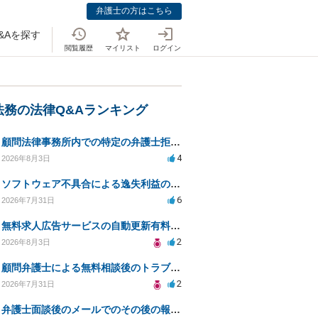
弁護士の方はこちら
&Aを探す
閲覧履歴
マイリスト
ログイン
法務の法律Q&Aランキング
顧問法律事務所内での特定の弁護士拒否、弁護士変更はあり？一般論でも構いません。
4
2026年8月3日
ソフトウェア不具合による逸失利益の損害賠償対応について相談
6
2026年7月31日
無料求人広告サービスの自動更新有料化に関する法的対策は？
2
2026年8月3日
顧問弁護士による無料相談後のトラブルを防ぐ契約は？
2
2026年7月31日
弁護士面談後のメールでのその後の報告は無料になるが、弁護士として興味ありますか？