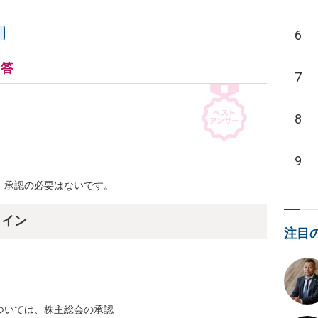
6
回答
7
8
9
、承認の必要はないです。
ライン
注目
いては、株主総会の承認
