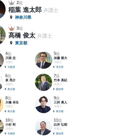
2
位
稲葉 進太郎
弁護士
神奈川県
3
位
髙橋 俊太
弁護士
東京都
4
5
位
位
川添 圭
加藤 善大
弁護士
弁護士
大阪府
埼玉県
6
7
位
位
泉 亮介
竹本 真紀
弁護士
弁護士
東京都
愛知県
8
9
位
位
大橋 卓生
三村 勇人
弁護士
弁護士
東京都
東京都
10
11
位
位
小杉 和
白井 弘昭
弁護士
弁護士
京都府
愛知県