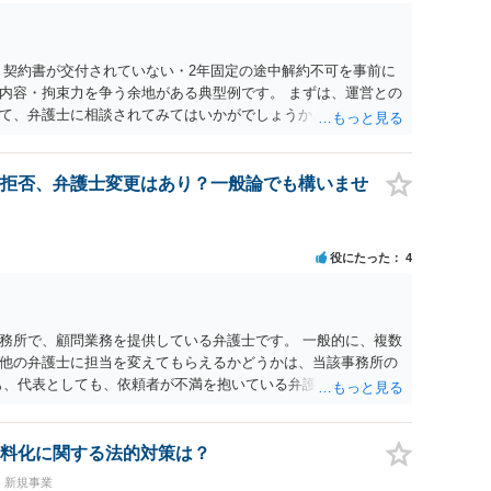
 契約書が交付されていない・2年固定の途中解約不可を事前に
内容・拘束力を争う余地がある典型例です。 まずは、運営との
て、弁護士に相談されてみてはいかがでしょうか。 また同時並
書面で退所意思の明確化はしておくべきだと考えます。
拒否、弁護士変更はあり？一般論でも構いませ
役にたった
4
務所で、顧問業務を提供している弁護士です。 一般的に、複数
他の弁護士に担当を変えてもらえるかどうかは、当該事務所の
も、代表としても、依頼者が不満を抱いている弁護士を担当にす
変更するのが通常でしょう。それでも、担当弁護士を変えてく
般で担当を変えられないなどの事情があるかと思います。 担当
い場合には、決済権限を持つ上司に相談し、顧問契約自体を見
料化に関する法的対策は？
・新規事業