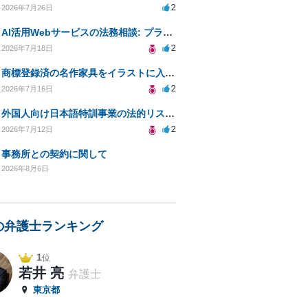
2
2026年7月26日
AI活用Webサービスの法務相談: プライバシーや未成年対応など
2
2026年7月18日
商標登録済の名作家具をイラストに入れて販売するのは違法でしょうか
2
2026年7月16日
外国人向け日本語特訓事業の法的リスクと対策について教えてください
2
2026年7月12日
事務所との契約に関して
2026年8月6日
の弁護士ランキング
1
位
若井 亮
弁護士
東京都