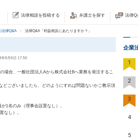
法律相談を投稿する
弁護士を探す
法律Q
法律Q&A
法律Q&A「利益相反にあたりますか？」
？
企業
4年9月6日 17:50
1
一の場合、一般社団法人Aから株式会社Bへ業務を発注するこ
2
などございましたら、どのようにすれば問題ないかご教示頂
3
が1名のみ（理事会設置なし）。

し）。

4
5