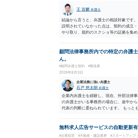
王 宣麟
弁護士
結論から言うと、弁護士の相談対象です。
説明されていなかった点は、契約の成立・
やり取り、規約のスクショ等の証拠を集め
行で（もしまだされていないのであれば）
顧問法律事務所内での特定の弁護士
ん。
#顧問弁護士契約
#製造業
2026年8月3日
企業法務に強い弁護士
石戸 悠太朗
弁護士
企業内弁護士を経験し、現在、外部法律事
の弁護士がいる事務所の場合に、途中から
代表の判断に委ねられています。 もっと
ることは望ましくないため、別の弁護士に
れない場合は、他の弁護士の担当案件が一
弁護士が変わらず、仕事内容も改善されな
無料求人広告サービスの自動更新有
直すのが一番かと思います。
#企業犯罪
#不動産・建設業界
#スタートアップ