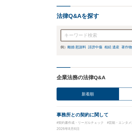
法律Q&Aを探す
例）
離婚 慰謝料
誹謗中傷
相続 遺産
著作物
企業法務の法律Q&A
新着順
事務所との契約に関して
#契約書作成・リーガルチェック
#芸能・エンタメ
2026年8月6日