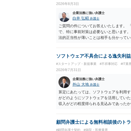
2026年8月3日
企業法務に強い弁護士
白井 弘昭
弁護士
ご質問の件についてお答えいたします。 
で、特に事前対策は必要ないと思います。
法的正当性が薄いことは相手も分かってい
をするかどうかの問題ですので、訴訟を提
人（１社）年間１０回までしかできないの
可能性は、低いものと思われます。 ただ
ソフトウェア不具合による逸失利益
用がかかりますので、難しいところです。
#スタートアップ・新規事業
#不祥事対応
#IT業
で、弁護士に依頼するなどして対応をすれ
2026年7月31日
ります。 毅然と拒否して後は裁判するな
きたら、従業員にて粛々と対応のどれかを
企業法務に強い弁護士
外山 大地
弁護士
算定にあたっては、ソフトウェアを利用す
がどのようにソフトウェアを活用していた
収入がどの程度得られる見込みであったか
いる通り、最寄りの弁護士に相談されるこ
顧問弁護士による無料相談後のトラ
#顧問弁護士契約
#病院・医療業界