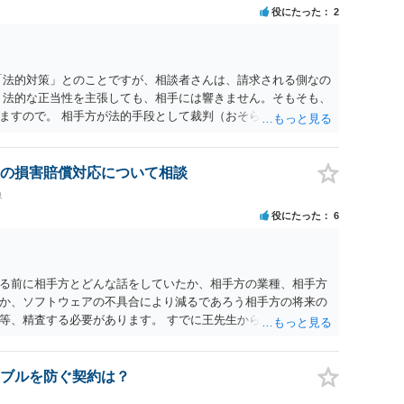
役にたった
2
「法的対策」とのことですが、相談者さんは、請求される側なの
 法的な正当性を主張しても、相手には響きません。そもそも、
ますので。 相手方が法的手段として裁判（おそらく少額訴訟）
起してきたら粛々と対応することになります。 少額訴訟は、１
で、こちらが毅然と支払いを拒否すれば、少額訴訟を提起する
、裁判を東京などの遠隔地で起こされますと、対応するだけで費
の損害賠償対応について相談
 当事者での対応ですと、押し負けて支払うかもと考えますの
界
ば、より裁判をしてくる可能性は減りますが、当然費用がかか
役にたった
6
らしてくださいの対応、弁護士に依頼して同様の対応、裁判して
選択することになります。 以上、ご参考まで。
る前に相手方とどんな話をしていたか、相手方の業種、相手方
か、ソフトウェアの不具合により減るであろう相手方の将来の
等、精査する必要があります。 すでに王先生からも回答されて
とをお勧めします。
ブルを防ぐ契約は？