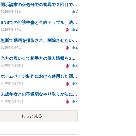
開示請求の仮処分での審尋で２回目で終わらない場合どうしたらいいですか
7
2026年8月3日
SNSでの誹謗中傷と金銭トラブル、法的対応の相談
2
2026年8月4日
無断で動画を撮影され、削除させたいが連絡が返ってこない。
2
2026年8月4日
当方の腹いせで相手方の個人情報をSNSで晒してしまい名誉毀損させてしまったかもしれない
2
2026年7月29日
ホームページ制作における使用した画像や文章の著作権について
2
2026年7月29日
未成年者との不適切なやり取りが法に触れる可能性と対処法
2
2026年7月26日
もっと見る