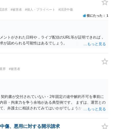
償請求
#被害者
#個人・プライベート
#誹謗中傷
役にたった
1
メントがされた日時や，ライブ配信のURL等が証明できれば，
求が認められる可能性はあるでしょう。
業界
#被害者
 契約書が交付されていない・2年固定の途中解約不可を事前に
内容・拘束力を争う余地がある典型例です。 まずは、運営との
て、弁護士に相談されてみてはいかがでしょうか。 また同時並
書面で退所意思の明確化はしておくべきだと考えます。
中傷、悪用に対する開示請求