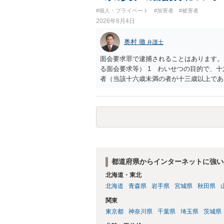
したかも第三者にしられることはないので
#個人・プライベート
#加害者
#被害者
して書き込んだとしても）、相談者さんが
2026年8月4日
参考まで。
奥村 徹
弁護士
面会要求罪で逮捕されることはあります。
る面会要求等） 1 わいせつの目的で、
者（当該十六歳未満の者が十三歳以上であ
生まれた者に限る。）は、一年以下の拘禁
又は誘惑して面会を要求すること。 二 
金銭その他の利益を供与し、又はその申込
し、よってわいせつの目的で当該十六歳未
罰金に処する。
都道府県からインターネットに強い
北海道・東北
北海道
青森県
岩手県
宮城県
秋田県
関東
東京都
神奈川県
千葉県
埼玉県
茨城県