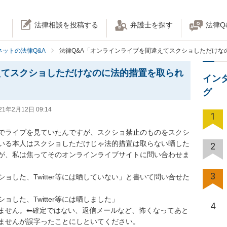
法律相談を投稿する
弁護士を探す
法律Q
ネットの法律Q&A
法律Q&A「オンラインライブを間違えてスクショしただけな
えてスクショしただけなのに法的措置を取られ
イン
グ
21年2月12日 09:14
1
でライブを見ていたんですが、スクショ禁止のものをスクシ
いる本人はスクショしただけじゃ法的措置は取らない晒した
2
が、私は焦ってそのオンラインライブサイトに問い合わせま
3
ョした、Twitter等には晒していない」と書いて問い合せた
た、Twitter等には晒しました」

4
ません。⬅︎確定ではない、返信メールなど、怖くなってあと
せんが誤字ったことにしといてください。
