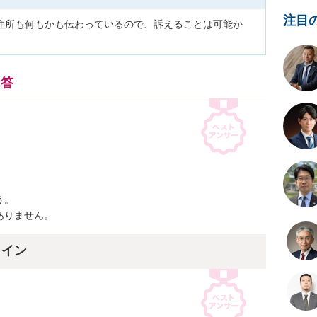
注目
住所も何もかも伝わっているので、訴えることは可能か
回答
。

ありません。
ライン