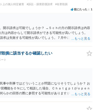
ット上の個人特定被害
#訴訟・損害賠償請求
#名誉毀損
役にたった
1
、開示請求は可能でしょうか？ →５ｃｈの方の開示請求は内容
ramの方は内容からして開示請求ができる可能性が高いでしょう。
請求は失敗する可能性が高いでしょう。７月中にアカウントが
する可能性が高いように思われます。 相手を特定できた場合、
は可能でしょうか？ →訴訟外の交渉で相手方が認めれば負担さ
なった場合は、実際の弁護士費用が認められる場合と認められ
名誉毀損に該当するか確認したい
ょう。
ベート
民事や刑事ではどういうことが問題になりそうでしょうか？ お
学習機能をＯＮにして相談した場合、Ｃｈａｔｇｐｔがｏｐｅｎ
何らかの回答の際に参照する可能性がありますが、個人名や会
抽象化されて回答に織り込まれる可能性が生じるにすぎません
とは思えませんし、名誉棄損として、個人や会社に対する誹謗
われません。 もちろん、誰がその内容をｃｈａｔｇｐｔに入力