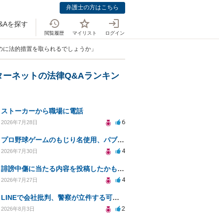
弁護士の方はこちら
&Aを探す
閲覧履歴
マイリスト
ログイン
のに法的措置を取られるでしょうか」
ターネットの法律Q&Aランキン
ストーカーから職場に電話
6
2026年7月28日
プロ野球ゲームのもじり名使用、パブリシティ権の影響は？
4
2026年7月30日
誹謗中傷に当たる内容を投稿したかもしれない。開示請求や民事刑事裁判に発展しうるのか教えて欲しい。
4
2026年7月27日
LINEで会社批判、警察が立件する可能性は？
2
2026年8月3日