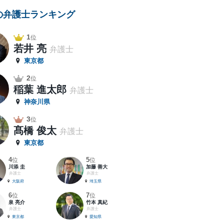
の弁護士ランキング
1
位
若井 亮
弁護士
東京都
2
位
稲葉 進太郎
弁護士
神奈川県
3
位
髙橋 俊太
弁護士
東京都
4
5
位
位
川添 圭
加藤 善大
弁護士
弁護士
大阪府
埼玉県
6
7
位
位
泉 亮介
竹本 真紀
弁護士
弁護士
東京都
愛知県