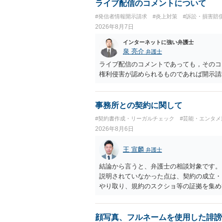
ライブ配信のコメントについて
#発信者情報開示請求
#炎上対策
#訴訟・損害賠
2026年8月7日
インターネットに強い弁護士
泉 亮介
弁護士
ライブ配信のコメントであっても，そのコ
権利侵害が認められるものであれば開示請
事務所との契約に関して
#契約書作成・リーガルチェック
#芸能・エンタメ
2026年8月6日
王 宣麟
弁護士
結論から言うと、弁護士の相談対象です。
説明されていなかった点は、契約の成立・
やり取り、規約のスクショ等の証拠を集め
行で（もしまだされていないのであれば）
顔写真、フルネームを使用した誹謗