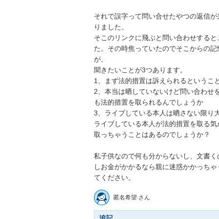
それで誤字って問い合せたやつの返信が
りました。

そこのリンクに飛ぶと問い合わせすると
た。その時焦っていたのでそこからの記
が、

聞きたいことが3つあります。

1、まず法的措置は訴えられるということで
2、本当は晒していないけど問い合わせ
も法的措置を取られるんでしょうか

3、ライブしている本人は晒さない限り大
ライブしている本人が法的措置を取る気
取っちゃうことはあるのでしょうか？

私子供なので何も分からないし、文書く
しお金がかかるなら親に迷惑かかっちゃ
てください。
匿名希望 さん
追記