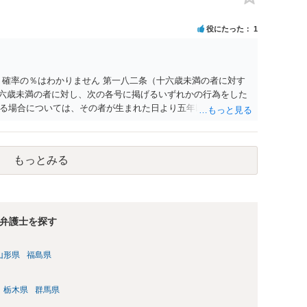
、個人や会社の特定をせずに書き込んだことで（おそらく特定
刑事民事の責任に問われることはないでしょう。 私見ながらご
役にたった
1
 確率の％はわかりません 第一八二条（十六歳未満の者に対す
十六歳未満の者に対し、次の各号に掲げるいずれかの行為をした
る場合については、その者が生まれた日より五年以上前の日に
刑又は五十万円以下の罰金に処する。 一 威迫し、偽計を用い
拒まれたにもかかわらず、反復して面会を要求すること。 三
み若しくは約束をして面会を要求すること。 2前項の罪を犯
もっとみる
満の者と面会をした者は、二年以下の拘禁刑又は百万円以下の
弁護士を探す
山形県
福島県
栃木県
群馬県