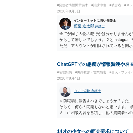
#発信者情報開示請求
#誹謗中傷
#被害者
#ネ
2026年8月5日
インターネットに強い弁護士
稲葉 進太郎
弁護士
全てが同じ人物の犯行かは分かりませんが
からして難しいでしょう。 XとInstag
ただ、アカウントが削除されていると開示
削除されている場合、今から進めても失敗
相手に全ての弁護士費用を負担させること
せることができるでしょう。訴訟で判決と
ChatGPTでの愚痴が情報漏洩や
ない場合があり何ともいえないところでし
#名誉毀損
#風評被害・営業妨害
#個人・プライ
2026年8月4日
白井 弘昭
弁護士
＞前職場に報告すべきでしょうか？また、
そらく、何らの問題もないと思います。 
ＡＩに相談内容を蓄積し、他の質問者への
社名を特定していない限り、一般論として
ので、その情報自体が、秘密情報に当たる
中傷の不特定多数への公開に当たるとも思
14才の少女への面会要求について