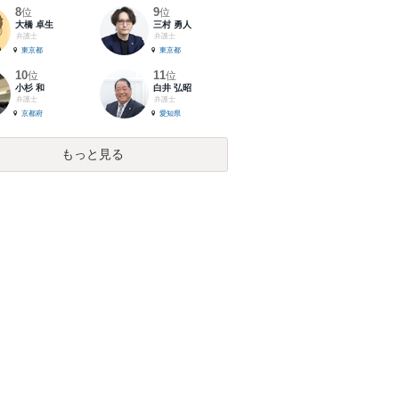
8
9
位
位
大橋 卓生
三村 勇人
弁護士
弁護士
東京都
東京都
10
11
位
位
小杉 和
白井 弘昭
弁護士
弁護士
京都府
愛知県
もっと見る