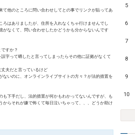
5
来て他のところに問い合わせしてとの事でリンクが貼ってあ
6
ころはありましたが、住所を入れなくちゃ行けませんでし
憶がなくて、問い合わせしたかどうかも分からないんです
7
すか？

を誤字って晒したと言ってしまったらその他に証拠がなくて
8
丈夫だと言っているけど

9
がないのに、オンラインライブサイトの方々？が法的措置を
10
のも下手だし、法的措置が何かもわかってないんですが、も
うからそれが嫌で怖くて毎日泣いちゃって、、、どうか助け