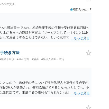
ルの代理交渉
役にたった
2
であれ司法書士であれ、相続放棄手続の依頼を受け家庭裁判所へ
り上がる方への連絡を事実上（サービスとして）行うことはあ
としてお受けすることはできない、という意味でした。
手続き方法
#相続手続き
#遺産分割
#協議
#相続人調査・確定
ことなので、未成年の子について特別代理人を選任する必要が
特別代理人が選任され、分割協議ができるとなったとしても、不
は別問題です。未成年者の権利も守られなければならないから
が守られているかどうかを判断しなければなりません。 単に、
という理由では、法定相続分以上に多くの遺産を取得すること