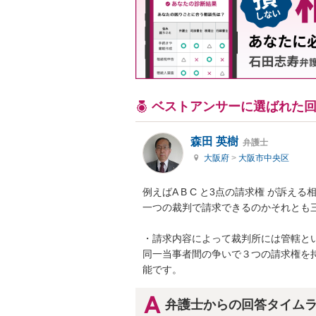
ベストアンサーに選ばれた
森田 英樹
弁護士
大阪府
>
大阪市中央区
例えばA B C と3点の請求権 が訴える
一つの裁判で請求できるのかそれとも三
・請求内容によって裁判所には管轄と
同一当事者間の争いで３つの請求権を
能です。
弁護士からの回答タイム