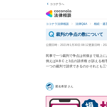
ココナラへ
ココナラ法律相談
法律Q&A
相続・遺言
裁判の争点の数について
公開日時：
2021年1月30日 08:12
更新日時：
20
民事で一つ裁判で争点は何個まで俎上にあげ
例えばA B C と3点の請求権 が訴える相
一つの裁判で請求できるのかそれとも三つ
匿名希望 さん