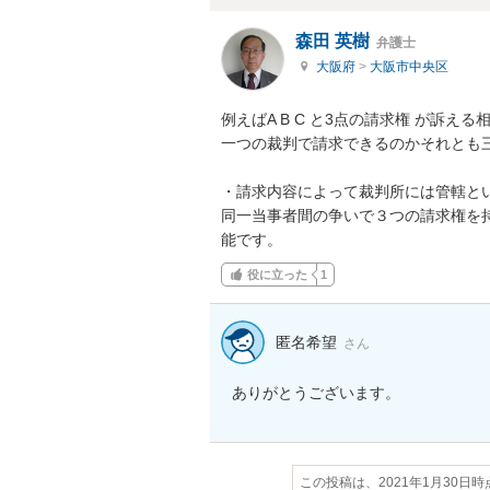
森田 英樹
弁護士
大阪府
>
大阪市中央区
例えばA B C と3点の請求権 が訴える
一つの裁判で請求できるのかそれとも三
・請求内容によって裁判所には管轄と
同一当事者間の争いで３つの請求権を
能です。
役に立った
1
匿名希望
さん
ありがとうございます。
この投稿は、2021年1月30日