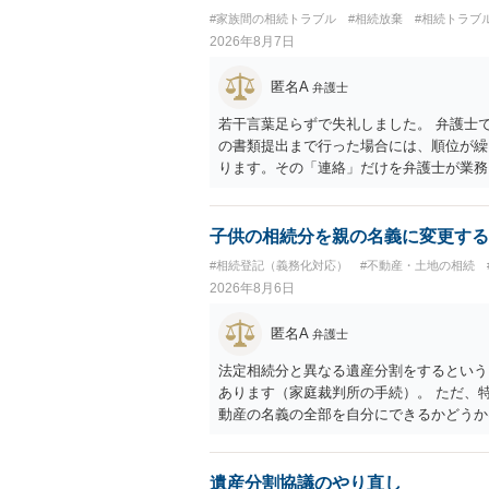
#家族間の相続トラブル
#相続放棄
#相続トラブ
2026年8月7日
匿名A
弁護士
若干言葉足らずで失礼しました。 弁護士
の書類提出まで行った場合には、順位が繰
ります。その「連絡」だけを弁護士が業務
子供の相続分を親の名義に変更する
#相続登記（義務化対応）
#不動産・土地の相続
2026年8月6日
匿名A
弁護士
法定相続分と異なる遺産分割をするという
あります（家庭裁判所の手続）。 ただ、
動産の名義の全部を自分にできるかどうか
です。 相続財産全体で、未成年者の権利
未成年者を今後養育するのは、自分だから
ができるというわけではありません。
遺産分割協議のやり直し