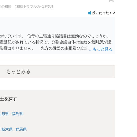
地の相続
#相続トラブルの代理交渉
役にたった
2
われています。 伯母の主張通り協議書は無効なのでしょうか。
産登記がされている状況で、分割協議自体の無効を裁判所が認
に影響はありません。 先方の訴訟の主張及び立証次第ですが、
書、筆跡鑑定 が提出されればその効力が否定される可能性はあ
わっていること ・御祖母様の意に反する遺産分割協議を行う実
 からすると、実際に遺産分割協議の効力が否定される可能性は
もっとみる
に高い）ということが言えると思います。
士を探す
山形県
福島県
栃木県
群馬県