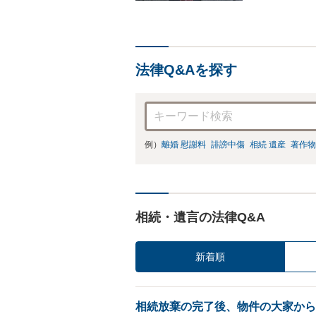
い。
法律Q&Aを探す
例）
離婚 慰謝料
誹謗中傷
相続 遺産
著作物
相続・遺言の法律Q&A
新着順
相続放棄の完了後、物件の大家から