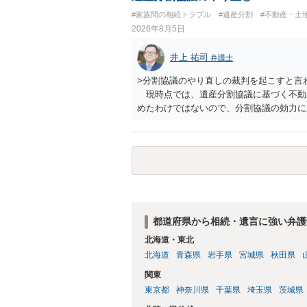
#家族間の相続トラブル
#遺産分割
#不動産・土
2026年8月5日
井上 祐司
弁護士
>分割協議のやり直しの裁判を起こすと言
現時点では、遺産分割協議に基づく不動
めたわけではないので、分割協議の効力
・御祖母様の認知能力に関する医師の意見
りますが、 ・伯母様自身が分割協議に加
益が誰にあったかの立証が困難であること
それほど高くない（立証のハードルは非常
都道府県から相続・遺言に強い弁護
北海道・東北
北海道
青森県
岩手県
宮城県
秋田県
関東
東京都
神奈川県
千葉県
埼玉県
茨城県