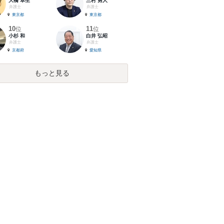
大橋 卓生
三村 勇人
弁護士
弁護士
東京都
東京都
10
11
位
位
小杉 和
白井 弘昭
弁護士
弁護士
京都府
愛知県
もっと見る