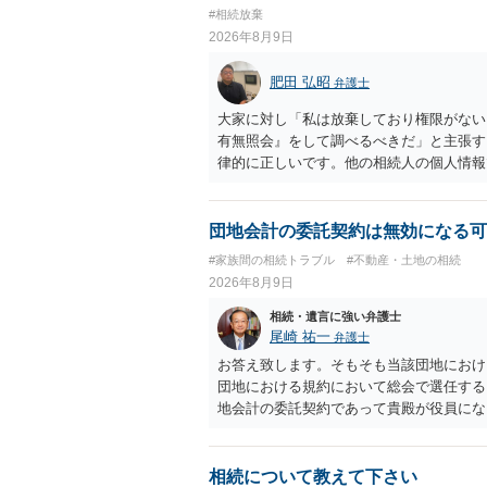
#相続放棄
2026年8月9日
肥田 弘昭
弁護士
大家に対し「私は放棄しており権限がない
有無照会』をして調べるべきだ」と主張す
律的に正しいです。他の相続人の個人情報
家としては、相続人を調査して、相続の有
らです。ご参考にしてください。
団地会計の委託契約は無効になる可
#家族間の相続トラブル
#不動産・土地の相続
2026年8月9日
相続・遺言に強い弁護士
尾崎 祐一
弁護士
お答え致します。そもそも当該団地におけ
団地における規約において総会で選任する
地会計の委託契約であって貴殿が役員にな
成立しています。当該団地における役員の
より委託契約は有効に成立しています。
相続について教えて下さい