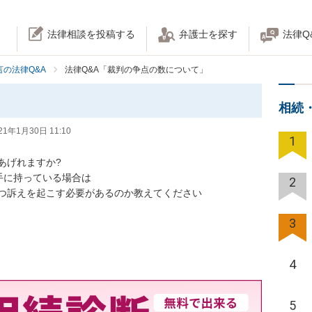
法律相談を投稿する
弁護士を探す
法律Q
の法律Q&A
法律Q&A「裁判の争点の数について」
相続
21年1月30日 11:10
1
れますか?

手に持っている場合は 

2
訴えを起こす必要があるのか教えてください

3
4
5