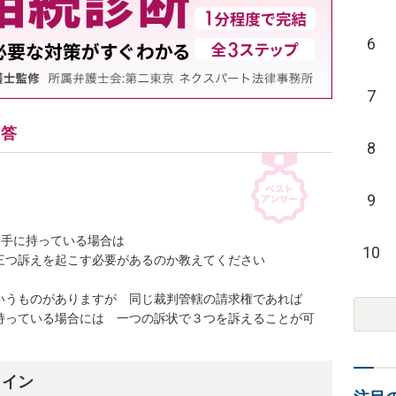
6
7
回答
8
9
相手に持っている場合は 

10
つ訴えを起こす必要があるのか教えてください

いうものがありますが　同じ裁判管轄の請求権であれば　
持っている場合には　一つの訴状で３つを訴えることが可
ライン