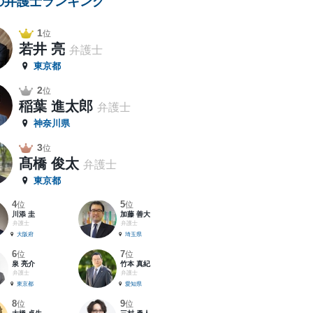
の弁護士ランキング
1
位
若井 亮
弁護士
東京都
2
位
稲葉 進太郎
弁護士
神奈川県
3
位
髙橋 俊太
弁護士
東京都
4
5
位
位
川添 圭
加藤 善大
弁護士
弁護士
大阪府
埼玉県
6
7
位
位
泉 亮介
竹本 真紀
弁護士
弁護士
東京都
愛知県
8
9
位
位