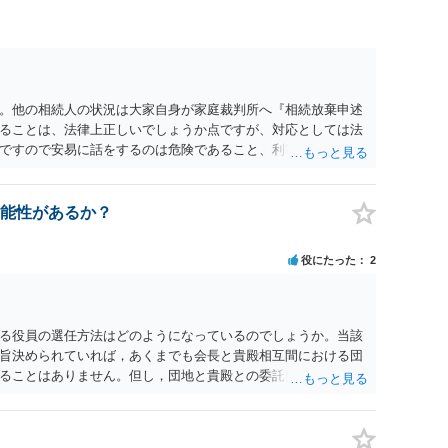
。他の相続人の状況は大家自身が家庭裁判所へ『相続放棄申述
ることは、法律上正しいでしょうか点ですが、対応としては法
ですので安易に話をするのは危険であること、利害関係人の大
無や相続するのであれば退去等の話をその者とするのが筋だか
能性があるか？
役にたった
2
る役員の選任方法はどのようになっているのでしょうか。当該
旨決められていれば，あくまでも会長と貴殿相互間における団
ることはありません。但し，団地と貴殿との委託契約は有効に
選任が会長の専権でできるのであれば，貴殿と会長との合意に