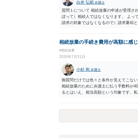
白井 弘昭
弁護士
質問１について 相続放棄の申述が受理さ
ぼって）相続人ではなくなります。 よっ
請求の対象ではなくなるので）請求棄却と
答弁書に添えて裁判所に提出してください
１回期日は出席する必要がありません。そ
す。 質問３について 弁護士ではないの
相続放棄の手続き費用が高額に感じ
でに届けばよい）で十分です。 詳細は、
#相続放棄
考まで。
2026年7月31日
小杉 和
弁護士
御質問だけでは色々と条件が見えてこない
相続放棄のために弁護士に払う手数料が4
るとはいえ、相当高額という印象です。私
別に戸籍の用意に一定の実費がかかること
おいてください。 話を元に戻して、弁護
法テラスに御連絡なさって弁護士との相談
でやってくれるはずです。 ただ、法テラ
なる）ようですので、比較的短い熟慮期間
しょう。 もし法テラスが御利用になれな
弁護士を適宜探し（WEB等で）、問い合