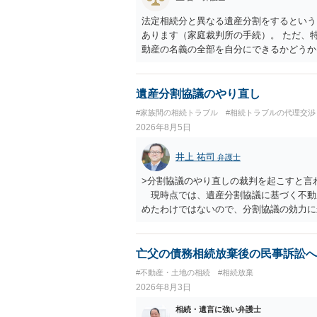
法定相続分と異なる遺産分割をするという
あります（家庭裁判所の手続）。 ただ、
動産の名義の全部を自分にできるかどうか
です。 相続財産全体で、未成年者の権利
未成年者を今後養育するのは、自分だから
ができるというわけではありません。
遺産分割協議のやり直し
#家族間の相続トラブル
#相続トラブルの代理交渉
2026年8月5日
井上 祐司
弁護士
>分割協議のやり直しの裁判を起こすと言
現時点では、遺産分割協議に基づく不動
めたわけではないので、分割協議の効力
・御祖母様の認知能力に関する医師の意見
りますが、 ・伯母様自身が分割協議に加
益が誰にあったかの立証が困難であること
亡父の債務相続放棄後の民事訴訟へ
それほど高くない（立証のハードルは非常
#不動産・土地の相続
#相続放棄
2026年8月3日
相続・遺言に強い弁護士