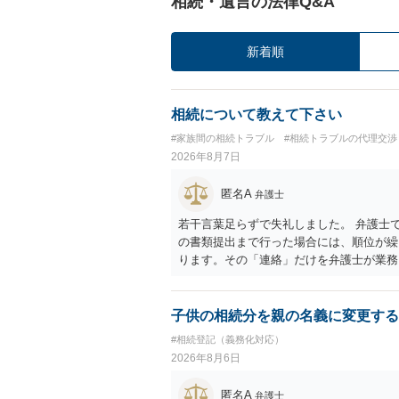
相続・遺言の法律Q&A
新着順
相続について教えて下さい
#家族間の相続トラブル
#相続トラブルの代理交渉
2026年8月7日
匿名A
弁護士
若干言葉足らずで失礼しました。 弁護士
の書類提出まで行った場合には、順位が繰
ります。その「連絡」だけを弁護士が業務
子供の相続分を親の名義に変更する
#相続登記（義務化対応）
2026年8月6日
匿名A
弁護士