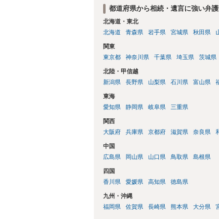
価な手数料でのお仕事になるのであまり前
都道府県から相続・遺言に強い弁護
所に聞いて（相見積もりをとって）、一番
北海道・東北
さんの御希望をかなえることができるので
北海道
青森県
岩手県
宮城県
秋田県
くもないとは思います。その場合、かかる
サイトから用紙を取得すると共に必要な書
関東
理通知書を待つという流れになります。
東京都
神奈川県
千葉県
埼玉県
茨城県
北陸・甲信越
新潟県
長野県
山梨県
石川県
富山県
東海
愛知県
静岡県
岐阜県
三重県
関西
大阪府
兵庫県
京都府
滋賀県
奈良県
中国
広島県
岡山県
山口県
鳥取県
島根県
四国
香川県
愛媛県
高知県
徳島県
九州・沖縄
福岡県
佐賀県
長崎県
熊本県
大分県