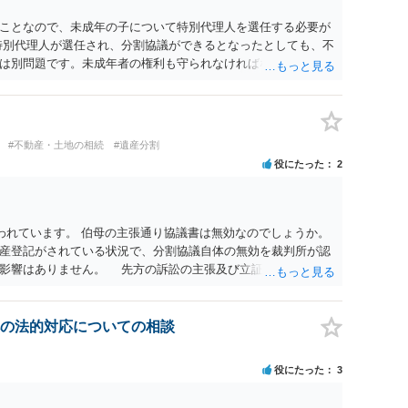
ことなので、未成年の子について特別代理人を選任する必要が
特別代理人が選任され、分割協議ができるとなったとしても、不
は別問題です。未成年者の権利も守られなければならないから
が守られているかどうかを判断しなければなりません。 単に、
という理由では、法定相続分以上に多くの遺産を取得すること
#不動産・土地の相続
#遺産分割
役にたった
2
われています。 伯母の主張通り協議書は無効なのでしょうか。
産登記がされている状況で、分割協議自体の無効を裁判所が認
に影響はありません。 先方の訴訟の主張及び立証次第ですが、
書、筆跡鑑定 が提出されればその効力が否定される可能性はあ
わっていること ・御祖母様の意に反する遺産分割協議を行う実
 からすると、実際に遺産分割協議の効力が否定される可能性は
の法的対応についての相談
に高い）ということが言えると思います。
役にたった
3