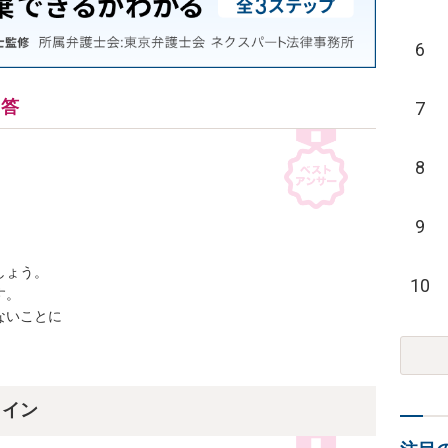
6
回答
7
8
9
ょう。

10
。

いことに

ライン