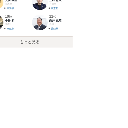
大橋 卓生
三村 勇人
弁護士
弁護士
東京都
東京都
10
11
位
位
小杉 和
白井 弘昭
弁護士
弁護士
京都府
愛知県
もっと見る