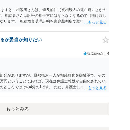
れますと、相談者さんは、遡及的に（被相続人の死亡時にさかの
て、相談者さんは訴訟の相手方にはならなくなるので（明け渡し
なります。 相続放棄受理証明を家庭裁判所で取得し、コピーを
。 質問２について 請求棄却を求める答弁書を提出すれば、第
の日は差支え（用事があり出席できない）との記載で十分で
で、ｍｉｎｔｓでの提出の必要は無いと思います。郵送（期限ま
るが妥当か知りたい
書面記載の裁判所書記官にお問い合わせください。 以上、ご参
役にたった
6
部分がありますが、旦那様お一人が相続放棄を御希望で、その
0万円ということであれば、現在は弁護士報酬が自由化されてい
のところではその4分の1です。 ただ、弁護士に払う手数料とは
になりますので、その費用も支払うべきものとして頭に置いて
士に対する手数料ですが、旦那様の収入や財産にもよりますが、
を予約して受任してもらうのが一番安上がりでしょう。数万円
もっとみる
スは予約が取りづらい（希望者が多く予約できてもしばらく先に
のことを考えると、来週早々すぐにでも御連絡する方が良いで
い、あるいは時間がない等であれば、相続を取扱分野としている
わせてみることです。相続を扱う弁護士でも相続放棄は比較的安