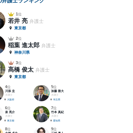
の弁護士ランキング
1
位
若井 亮
弁護士
東京都
2
位
稲葉 進太郎
弁護士
神奈川県
3
位
髙橋 俊太
弁護士
東京都
4
5
位
位
川添 圭
加藤 善大
弁護士
弁護士
大阪府
埼玉県
6
7
位
位
泉 亮介
竹本 真紀
弁護士
弁護士
東京都
愛知県
8
9
位
位