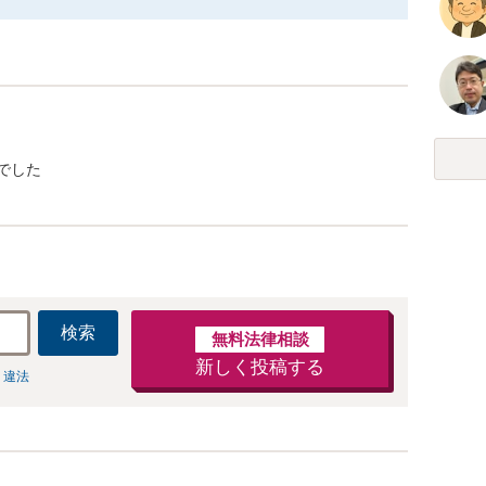
でした
検索
無料法律相談
新しく投稿する
 違法