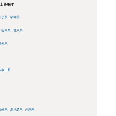
向きに受けてくれないところもあるようです。 複数の法律事務
士を探す
安いところでやってもらうことに決めれば、キューちゃんママ
はないでしょうか。 あるいは相続放棄であれば御自分でできな
山形県
福島県
のは戸籍等の取得費用と印紙代だけとなります。家庭裁判所の
類を確認し、印紙と共に家庭裁判所に提出して相続放棄申述受
栃木県
群馬県
福井県
和歌山県
宮崎県
鹿児島県
沖縄県