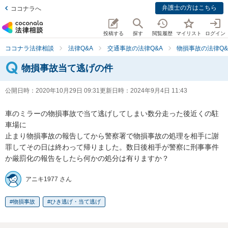
弁護士の方はこちら
ココナラへ
投稿する
探す
閲覧履歴
マイリスト
ログイン
ココナラ法律相談
法律Q&A
交通事故の法律Q&A
物損事故の法律Q&
物損事故当て逃げの件
公開日時：
2020年10月29日 09:31
更新日時：
2024年9月4日 11:43
車のミラーの物損事故で当て逃げしてしまい数分走った後近くの駐
車場に

止まり物損事故の報告してから警察署で物損事故の処理を相手に謝
罪してその日は終わって帰りました。数日後相手が警察に刑事事件
か厳罰化の報告をしたら何かの処分は有りますか？
アニキ1977 さん
物損事故
ひき逃げ・当て逃げ