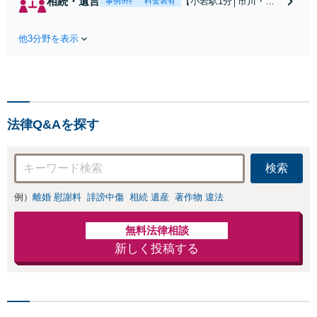
相続・遺言
【小岩駅1分│市川・船
事例9件
料金表有
の和解、子の認知
橋近く】【不動産業界
と養育費請求など
出身】不動産を含む複
実績多数【不動産
他3分野を表示
雑な相続の手続き、遺
業界出身】知見を
言書作成に強みあり！
活かし、持ち家の
【江戸川区内出張サー
財産分与に対応！
ビス実施中】来所が難
離婚に関するお悩
しい地域の皆さまも、
みは、お気軽にご
気兼ねなくお問い合わ
相談ください【メ
法律Q&Aを探す
せください【メディア
ディア出演】【早
出演】【早朝・夜間・
朝・夜間対応可】
休日対応可】
検索
例）
離婚 慰謝料
誹謗中傷
相続 遺産
著作物 違法
無料法律相談
新しく投稿する