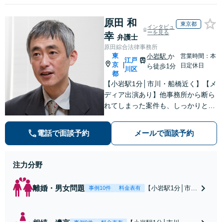
原田 和
東京都
インタビュ
ーを見る
幸
弁護士
原田綜合法律事務所
東
小岩駅
か
営業時間：本
江戸
京
|
日定休日
ら徒歩1分
川区
都
【小岩駅1分│市川・船橋近く】【メ
ディア出演あり】他事務所から断ら
れてしまった案件も、しっかりと面
談し、法的アドバイスをいたします
【解決実績約1000件】豊富な離婚調
電話で面談予約
メールで面談予約
停・裁判実績あり【不動産業界出
身】豊富な専門知識あり
注力分野
離婚・男女問題
【小岩駅1分│市
事例10件
料金表有
川・船橋近く】高
額な慰謝料請求の
回避、裁判提起前