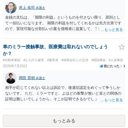
井上 祐司
弁護士
金銭の支払は、「期限の利益」というものを付さない限り、原則とし
て一括払いになります。 期限の利益を付してくれるかは先方次第です
ので、実現可能な分割払いの案を債権者に提案して、了解してもらえ
れば分割払いは可能です。
車のミラー接触事故、医療費は取れないのでしょう
か？
#自動車事故
#むち打ち被害
#被害者
#保険会社との交渉
#物損事故
#人身事故
2026年7月23日
役にたった
1
岡田 晃朝
弁護士
相手が応じてくれない以上は訴訟で、後遺症認定をめぐって争うしか
ないです。 ただ、ミラーですと、よほどの衝撃が無いと首との関係の
証明は難しいでしょうから、そこが証明できるかでしょうね。
もっとみる