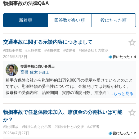
物損事故の法律Q&A
新着順
回答数が多い順
役にたった順
交通事故に関する示談内容につきまして
#自動車事故
#人身事故
#物損事故
#被害者
#保険会社との交渉
2026年8月3日
役にたった
4
交通事故に強い弁護士
髙橋 俊太
弁護士
相手方保険会社から慰謝料約31万9,000円の提示を受けているとのこと
ですが、慰謝料額の妥当性については、金額だけでは判断が難しく、
叔母様の受傷内容、治療期間、実際の通院日数、治療終了の経緯、後
遺症の有無、相手方保険会社から提示されている示談内容の内訳等を
確認する必要があります。保険会社から提示される慰謝料額について
は、弁護士が介入することにより増額を検討できる場合がありますの
物損事故で任意保険未加入、賠償金の分割払いは可能
で、以下の資料・情報を準備した上で、弁護士に個別に相談すること
か？
をお勧めいたします。 ・相手方保険会社から届いている示談金額の提
#物損事故
#解決に向けた示談
#保険会社との交渉
#加害者
示書類 ・叔母様の診断名、けがの内容 ・治療開始日及び治療終了日
2026年7月27日
役にたった
2
・入院の有無、通院回数 ・現在も症状が残っているか ・叔母様ご本人