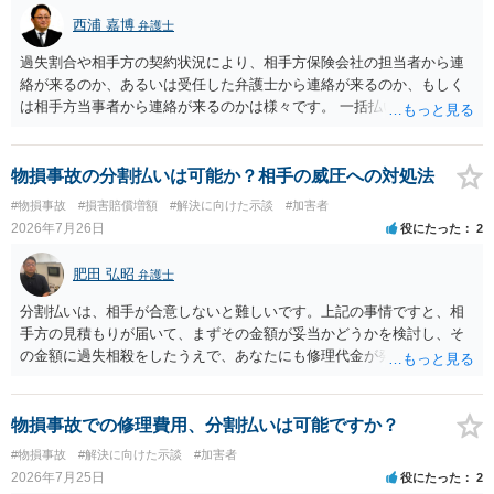
やご家族等が加入している保険に、今回の事故で利用できる弁護士費
西浦 嘉博
弁護士
用特約が付帯しているか なお、被害者は叔母様ご本人となりますの
で、弁護士が受任する場合には、叔母様ご本人の依頼意思等を確認す
過失割合や相手方の契約状況により、相手方保険会社の担当者から連
る必要があります。日本語での十分な意思疎通が難しいとのことです
絡が来るのか、あるいは受任した弁護士から連絡が来るのか、もしく
ので、そのあたりのご事情も踏まえて、依頼意思の確認方法等を検討
は相手方当事者から連絡が来るのかは様々です。 一括払いや分割払い
する必要があると思われます。
は、和解交渉の際の条件となります。 相手方が相談者さんの損害賠償
金の支払いにつき、分割払いに合意すれば、和解は可能です。 他方で
合意しなければ和解できないことになります。 今後の見通しを知る為
物損事故の分割払いは可能か？相手の威圧への対処法
に、交渉の方向性につき、最寄りの法律事務所で相談だけでもされる
#物損事故
#損害賠償増額
#解決に向けた示談
#加害者
ことも検討ください。
2026年7月26日
役にたった
2
肥田 弘昭
弁護士
分割払いは、相手が合意しないと難しいです。上記の事情ですと、相
手方の見積もりが届いて、まずその金額が妥当かどうかを検討し、そ
の金額に過失相殺をしたうえで、あなたにも修理代金が発生している
のであれば、過失相殺後の相互の金額について相殺して、その残額を
分割払いにしたいとの示談案を提案するのが良いかと思います。威圧
されるのであれば、斡旋、仲裁、民事調停を利用しては如何でしょう
物損事故での修理費用、分割払いは可能ですか？
か。ご参考にしてください。
#物損事故
#解決に向けた示談
#加害者
2026年7月25日
役にたった
2