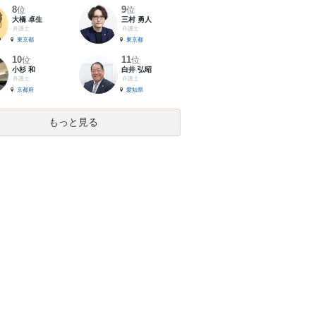
8
9
位
位
大橋 卓生
三村 勇人
弁護士
弁護士
東京都
東京都
10
11
位
位
小杉 和
白井 弘昭
弁護士
弁護士
京都府
愛知県
もっと見る