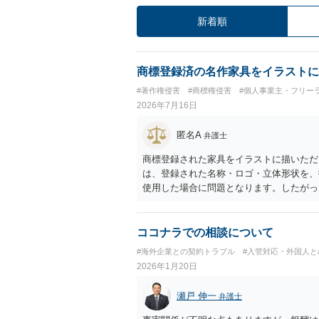
新着順
商標登録済の名作家具をイラストに
#著作権侵害
#商標権侵害
#個人事業主・フリー
2026年7月16日
匿名A
弁護士
商標登録された家具をイラストに描いただ
は、登録された名称・ロゴ・立体形状を、
使用した場合に問題となります。したがっ
標権侵害にはなりにくいと考えられます。
し、公式商品やライセンス商品と誤認させ
得ます。家具のデザインに著作権が認めら
ココナラでの相談について
プレゼントでも、著作権侵害は成立し得ま
#海外企業との契約トラブル
#入管対応・外国人と
しているかが重要です。 また、日本の商
2026年1月20日
る場合は、販売国の商標・意匠等を確認す
消滅している、侵害に当たらない、又は単
瀬戸 伸一
弁護士
が販売していることだけでは、適法とは判