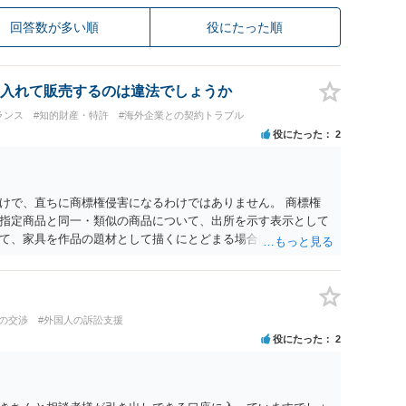
回答数が多い順
役にたった順
入れて販売するのは違法でしょうか
ランス
#知的財産・特許
#海外企業との契約トラブル
役にたった
2
けで、直ちに商標権侵害になるわけではありません。 商標権
指定商品と同一・類似の商品について、出所を示す表示として
て、家具を作品の題材として描くにとどまる場合は、通常、商
 ただし、家具名や特徴的な形状を商品名・広告に大きく表示
る販売方法であれば、商標権や不正競争防止法上の問題が生じ
れる場合は、著作権も別途問題となります。 無料のSNS投稿や
す。商標権については、有料か無料かよりも、商標として使用
の交渉
#外国人の訴訟支援
標権は原則として日本国内にのみ効力を持ちます。外国で販売す
役にたった
2
る必要があります。 他の作家の例は、許諾を得ている、権利が
に権利行使されていないなど、様々な可能性があります。他人
断できません。