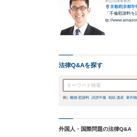
村山法律事務所
京都府
京都市
|
「不倫慰謝料を請
tp://www.amazo
法律Q&Aを探す
例）
離婚 慰謝料
誹謗中傷
相続 遺産
著作物
外国人・国際問題の法律Q&A