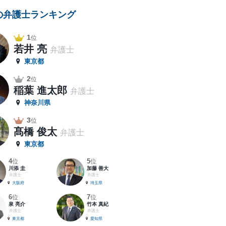
の弁護士ランキング
1
位
若井 亮
弁護士
東京都
2
位
稲葉 進太郎
弁護士
神奈川県
3
位
髙橋 俊太
弁護士
東京都
4
5
位
位
川添 圭
加藤 善大
弁護士
弁護士
大阪府
埼玉県
6
7
位
位
泉 亮介
竹本 真紀
弁護士
弁護士
東京都
愛知県