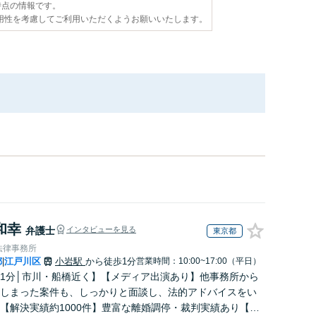
日時点の情報です。
用性を考慮してご利用いただくようお願いいたします。
和幸
弁護士
インタビューを見る
東京都
法律事務所
都
江戸川区
小岩駅
から徒歩1分
営業時間：10:00~17:00（平日）
|
1分│市川・船橋近く】【メディア出演あり】他事務所から
しまった案件も、しっかりと面談し、法的アドバイスをい
【解決実績約1000件】豊富な離婚調停・裁判実績あり【不