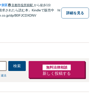
中京区
京都市役所前駅
から徒歩1分
求されたら読む本」Kindleで販売中 ht
詳細を見る
n.co.jp/dp/B0FJCDXDNV
検索
無料法律相談
新しく投稿する
 違法