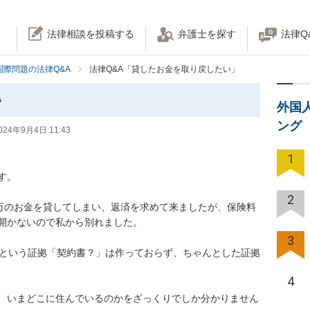
法律相談を投稿する
弁護士を探す
法律Q
国際問題の法律Q&A
法律Q&A「貸したお金を取り戻したい」
い
外国
ング
024年9月4日 11:43
1


2
0万のお金を貸してしまい、返済を求めて来ましたが、保険料
かないので私から別れました。

3
たという証拠「契約書？」は作っておらず、ちゃんとした証拠
4
いまどこに住んでいるのかをざっくりでしか分かりません
