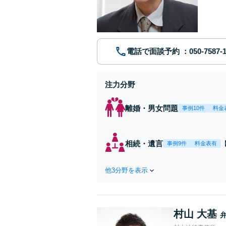
動産業界
電話で面談予約
注力分野
離婚・男女問題
事例10件
料金
相続・遺言
事例9件
料金表有
他3分野を表示
村山 大基