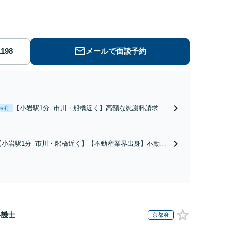
出身】豊富な専門知識あり
メールで面談予約
【小岩駅1分│市川・船橋近く】高額な慰謝料請求の
表有
回避、裁判提起前の和解、子の認知と養育費請求な
ど実績多数【不動産業界出身】知見を活かし、持ち
家の財産分与に対応！離婚に関するお悩みは、お気
【小岩駅1分│市川・船橋近く】【不動産業界出身】不動産
軽にご相談ください【メディア出演】【早朝・夜間
を含む複雑な相続の手続き、遺言書作成に強みあり！【江
対応可】
戸川区内出張サービス実施中】来所が難しい地域の皆さま
も、気兼ねなくお問い合わせください【メディア出演】
【早朝・夜間・休日対応可】
弁護士
京都府