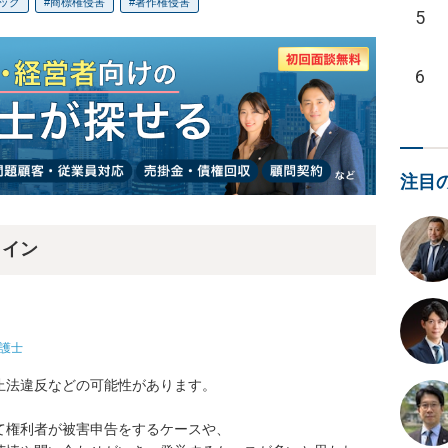
ック
商標権侵害
著作権侵害
5
6
注目
ライン
護士
法違反などの可能性があります。

権利者が被害申告をするケースや、
