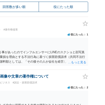
回答数が多い順
役にたった順
ト
#著作権侵害
役にたった
1
う事があったのでインフルエンサーにLINEのスクショと顔写真
棄損を理由とする不法行為に基づく損害賠償請求（共同不法行
謝料額としては、「その後その人が会社を経営しているようで
8人分の従業員の年間利益を請求すると言われています。」で
すので、損害額で争っても良いかと思います。ご参考にしてく
画像や文章の著作権について
・ビジネス
#訴訟・損害賠償請求
役にたった
2