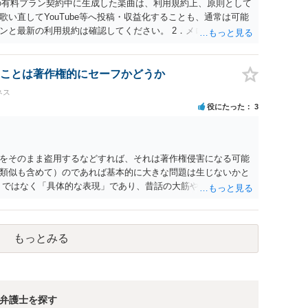
noの有料プラン契約中に生成した楽曲は、利用規約上、原則として
い直してYouTube等へ投稿・収益化することも、通常は可能
ンと最新の利用規約は確認してください。 2．メロディーや伴
声に差し替えても、メロディーや伴奏を使用する以上、Sunoの
生成したものであれば、原則として使用可能です。 3．著作権
用利用を認めていても、日本法上、その楽曲に著作権が発生するとは
ことは著作権的にセーフかどうか
ーや伴奏について、人の創作的な関与が乏しい場合、著作権が認
ネス
直しただけで、作曲部分の著作権が発生するわけでもありませ
役にたった
3
ては、楽曲自体に著作権が成立するか否かとは別に、実演家とし
権利は、Sunoが生成したメロディーや伴奏自体について著作権
ん。 JASRACへの登録は必須ではありません。登録を希望す
の程度創作的に関与したかを説明できることが重要です。 4．
をそのまま盗用するなどすれば、それは著作権侵害になる可能
ple Musicでの配信、販売、ライブでの歌唱も、Sunoの規約上の商
類似も含めて）のであれば基本的に大きな問題は生じないかと
す。ただし、配信サービスごとのAI生成音楽に関する規約も確
」ではなく「具体的な表現」であり、昔話の大筋や設定の骨子だ
いて 生成日、有料プランの契約状況、プロンプト、修正・編集の
です。 一方で、特定の作品の文章をそのまま使うことはもちろ
また、既存の楽曲と偶然類似する可能性や、第三者が同じよう
質的特徴を直接感得できる」レベルだと、翻案や二次的著作物
。 最終的には、個別の楽曲の制作過程と、利用時点のSuno
い。
ることになります。
もっとみる
弁護士を探す