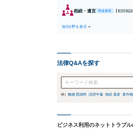
相続・遺言
【初回相談無
料金表有
駅2分】相
な解決策を
他3分野を表示
続放棄はお
法律Q&Aを探す
例）
離婚 慰謝料
誹謗中傷
相続 遺産
著作物
ビジネス利用のネットトラブル