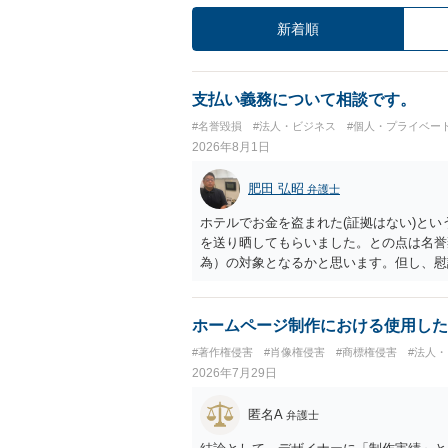
新着順
支払い義務について相談です。
#名誉毀損
#法人・ビジネス
#個人・プライベー
2026年8月1日
肥田 弘昭
弁護士
ホテルでお金を盗まれた(証拠はない)とい
を送り晒してもらいました。との点は名誉
為）の対象となるかと思います。但し、慰
仕事が飛んだとのことでその分の賠償金と
の計算がすべて損害とならないかと思いま
ださい。
ホームページ制作における使用した
#著作権侵害
#肖像権侵害
#商標権侵害
#法人
2026年7月29日
匿名A
弁護士