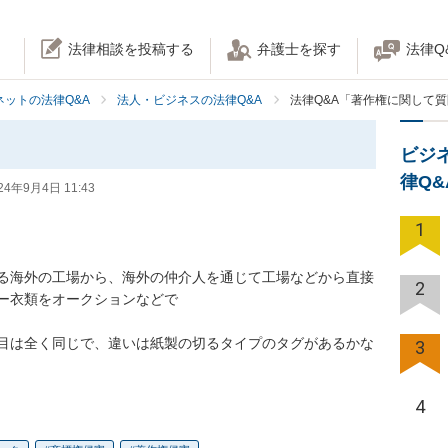
法律相談を投稿する
弁護士を探す
法律Q
ネットの法律Q&A
法人・ビジネスの法律Q&A
法律Q&A「著作権に関して
ビジ
律Q
24年9月4日 11:43
1
る海外の工場から、海外の仲介人を通じて工場などから直接
2
衣類をオークションなどで

目は全く同じで、違いは紙製の切るタイプのタグがあるかな
3
4