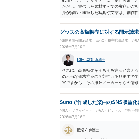
結論として、デザイナーに「制作実績」と
ただし、提供した素材すべての権利がご相
身が撮影・執筆した写真や文章は、創作性
名、文字主体のロゴ、商品情報、短いキャ
ません。ただし、ロゴに独自の図形やイラ
性があります。 また、人物写真の著作権
グッズの高額転売に対する開示請求
権法2条・17条）。 ウェブサイト全体
#発信者情報開示請求
#訴訟・損害賠償請求
#法
制作したイラストやバナー等は別として、
2026年7月19日
に沿って配置した部分には、通常、著作物
一部に創作性が認められても、その権利は
岡田 晃朝
弁護士
掲載する権限まで当然に生じるものではあ
用規約等に実績掲載への同意があれば別で
それは、高額転売をそもそも違法と言える
イトへリンクしたりする行為まで当然に禁
の不当な価格拘束の可能性もありますので
の無断掲載と同様、掲載目的、態様、必要
害ですから、その海外メーカーからの請求
本人も掲載を拒否していることは、違法性
わけではありません。 まず、見積書、メ
供素材及びこれを含む画面の複製・SNS
Sunoで作成した楽曲のSNS収益
す。すでに掲載された場合は、URL、掲
#個人・プライベート
#法人・ビジネス
#著作権
2026年7月16日
匿名A
弁護士