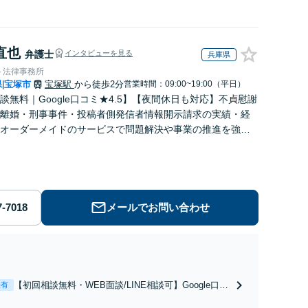
直也
弁護士
インタビューを見る
兵庫県
ト法律事務所
県
宝塚市
宝塚駅
から徒歩2分
営業時間：09:00~19:00（平日）
|
談無料｜Google口コミ★4.5】【夜間休日も対応】不貞慰謝
離婚・刑事事件・投稿者側発信者情報開示請求の実績・経
オーダーメイドのサービスで問題解決や事業の推進を強力
ト【宝塚駅徒歩2分｜電話・WEB面談で全国対応】
メールでお問い合わせ
【初回相談無料・WEB面談/LINE相談可】Google口コ
表有
ミ★4.5【離婚・不倫の早期解決】「不利な結果にな