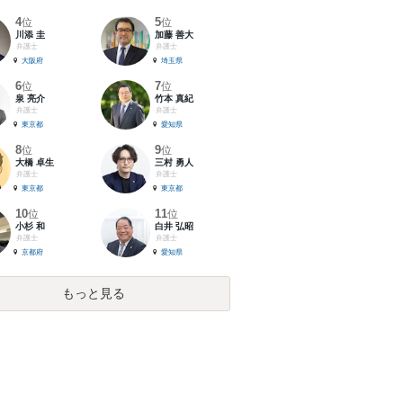
4
5
位
位
川添 圭
加藤 善大
弁護士
弁護士
大阪府
埼玉県
6
7
位
位
泉 亮介
竹本 真紀
弁護士
弁護士
東京都
愛知県
8
9
位
位
大橋 卓生
三村 勇人
弁護士
弁護士
東京都
東京都
10
11
位
位
小杉 和
白井 弘昭
弁護士
弁護士
京都府
愛知県
もっと見る