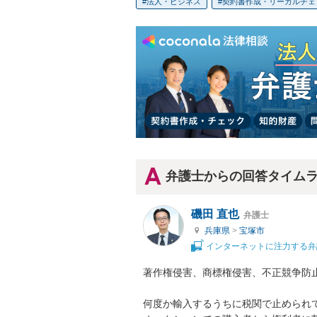
法人・ビジネス
契約書作成・リーガルチェ
弁護士からの回答タイム
磯田 直也
弁護士
兵庫県
>
宝塚市
インターネットに注力する弁
著作権侵害、商標権侵害、不正競争防止
何度か輸入するうちに税関で止められて