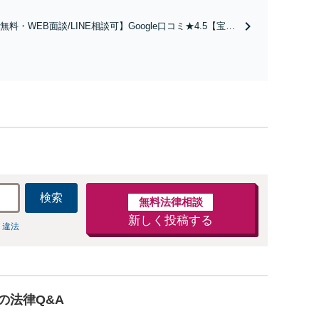
らないように」慰謝料・親権・財産分与、地域密着の
相談しやすい法律事務所でオーダーメイドの「後悔し
料・WEB面談/LINE相談可】Google口コミ★4.5【宝塚
ない」解決を【夜間休日対応】
続トラブルを多数取り扱う実績と経験のある弁護士が最適
ご提案します。遺産分割協議の代理や遺言書の作成、相
任せください【地域密着】
検索
無料法律相談
新しく投稿する
 違法
の法律Q&A