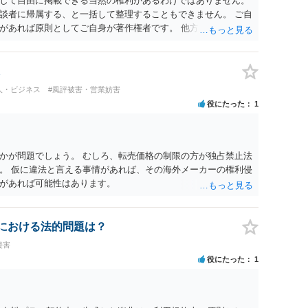
して自由に掲載できる当然の権利があるわけではありません。
談者に帰属する、と一括して整理することもできません。 ご自
があれば原則としてご自身が著作権者です。 他方、ブランド
ッチコピー、販売コンセプトなどは、通常、著作物には当たり
スト等が含まれる場合には、その表現部分が著作物となる可能
は撮影者に、肖像に関する権利は被写体本人に帰属します（著作
に当然に著作権が生じるわけではありません。デザイナーが独自に
人・ビジネス
#風評被害・営業妨害
一般的なレイアウトや配色、依頼者から提供された素材を希望
役にたった
1
性は認められにくいと考えられます。仮に具体的な画面構成の
当該部分に限られ、ご相談者の写真や文章等を制作実績として
りません。 もっとも、契約書がなくても、見積書、メール、利
す。また、単に制作を担当した事実を記載したり、公開中のサ
かが問題でしょう。 むしろ、転売価格の制限の方が独占禁止法
止できるとは限りません。 人物写真については、通常のSNSへ
。 仮に違法と言える事情があれば、その海外メーカーの権利侵
性、本人の特定可能性等から判断されます。営業目的であり、
があれば可能性はあります。
を認める方向の事情となりますが、自動的に肖像権侵害となる
ール、チャット、デザイナーの利用規約を確認したうえで、「提
掲載を許諾しない」と書面で明確に通知することをお勧めしま
化における法的問題は？
載日時、画面を保存してから削除を求めてください。
侵害
役にたった
1