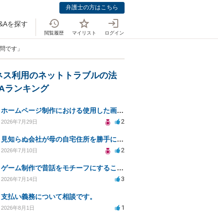
弁護士の方はこちら
&Aを探す
閲覧履歴
マイリスト
ログイン
質問です」
ネス利用のネットトラブルの法
&Aランキング
ホームページ制作における使用した画像や文章の著作権について
2
2026年7月29日
見知らぬ会社が母の自宅住所を勝手に使用、報告先と母への影響について相談
2
2026年7月10日
ゲーム制作で昔話をモチーフにすることは著作権的にセーフかどうか
3
2026年7月14日
支払い義務について相談です。
1
2026年8月1日