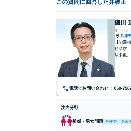
この質問に回答した弁護士
磯田 
ルーセン
兵庫
【初回相
料請求・
験多数。
にサポー
電話でお問い合わせ
注力分野
離婚・男女問題
事例2件
料金