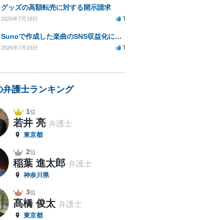
グッズの高額転売に対する開示請求
1
2026年7月19日
Sunoで作成した楽曲のSNS収益化における法的問題は？
1
2026年7月16日
の弁護士ランキング
1
位
若井 亮
弁護士
東京都
2
位
稲葉 進太郎
弁護士
神奈川県
3
位
髙橋 俊太
弁護士
東京都