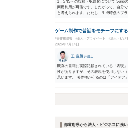
1．SNSへの投稿・収益化について Su
商用利用が可能です。したがって、自分で歌
と考えられます。ただし、生成時点のプラ
奏の使用について AIボーカルを自分の歌
規約が適用されます。有料プランで適法に
とJASRAC登録について Sunoが商
ゲーム制作で昔話をモチーフにする
限りません。AIが自動生成したメロディ
#著作権侵害
#個人・プライベート
#法人・ビジ
められない可能性があります。自分で歌い
2026年7月14日
ん。 なお、自分で歌い直した歌唱につい
ての著作隣接権が生じます。ただし、この
王 宣麟
弁護士
を取得することを意味するものではありませ
る場合は、自分が作詞、作曲、編曲等にど
既存の書籍に実際記載されている「表現」
音楽配信やライブについて SpotifyやAp
性がありますが、その表現を使用しない（
用利用条件を満たせば、原則として可能で
思います。 著作権が守るのは「アイデア
認する必要があります。 5．注意点につ
けを使うのは、一般にアイデア利用の範囲
履歴を保存しておくことをお勧めします。
ん、表現の選び方や展開が「その作品の本
な楽曲を生成する可能性にも注意が必要です
の問題が出ますのでこの点はご留意くださ
及び配信サービスの規約を確認して判断す
都道府県から法人・ビジネスに強い