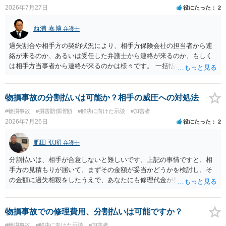
示書類 ・叔母様の診断名、けがの内容 ・治療開始日及び治療終了日
2026年7月27日
役にたった
2
・入院の有無、通院回数 ・現在も症状が残っているか ・叔母様ご本人
やご家族等が加入している保険に、今回の事故で利用できる弁護士費
西浦 嘉博
弁護士
用特約が付帯しているか なお、被害者は叔母様ご本人となりますの
で、弁護士が受任する場合には、叔母様ご本人の依頼意思等を確認す
過失割合や相手方の契約状況により、相手方保険会社の担当者から連
る必要があります。日本語での十分な意思疎通が難しいとのことです
絡が来るのか、あるいは受任した弁護士から連絡が来るのか、もしく
ので、そのあたりのご事情も踏まえて、依頼意思の確認方法等を検討
は相手方当事者から連絡が来るのかは様々です。 一括払いや分割払い
する必要があると思われます。
は、和解交渉の際の条件となります。 相手方が相談者さんの損害賠償
金の支払いにつき、分割払いに合意すれば、和解は可能です。 他方で
合意しなければ和解できないことになります。 今後の見通しを知る為
物損事故の分割払いは可能か？相手の威圧への対処法
に、交渉の方向性につき、最寄りの法律事務所で相談だけでもされる
#物損事故
#損害賠償増額
#解決に向けた示談
#加害者
ことも検討ください。
2026年7月26日
役にたった
2
肥田 弘昭
弁護士
分割払いは、相手が合意しないと難しいです。上記の事情ですと、相
手方の見積もりが届いて、まずその金額が妥当かどうかを検討し、そ
の金額に過失相殺をしたうえで、あなたにも修理代金が発生している
のであれば、過失相殺後の相互の金額について相殺して、その残額を
分割払いにしたいとの示談案を提案するのが良いかと思います。威圧
されるのであれば、斡旋、仲裁、民事調停を利用しては如何でしょう
物損事故での修理費用、分割払いは可能ですか？
か。ご参考にしてください。
#物損事故
#解決に向けた示談
#加害者