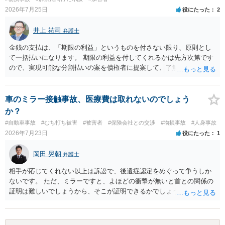
2026年7月25日
役にたった
2
井上 祐司
弁護士
金銭の支払は、「期限の利益」というものを付さない限り、原則とし
て一括払いになります。 期限の利益を付してくれるかは先方次第です
ので、実現可能な分割払いの案を債権者に提案して、了解してもらえ
れば分割払いは可能です。
車のミラー接触事故、医療費は取れないのでしょう
か？
#自動車事故
#むち打ち被害
#被害者
#保険会社との交渉
#物損事故
#人身事故
2026年7月23日
役にたった
1
岡田 晃朝
弁護士
相手が応じてくれない以上は訴訟で、後遺症認定をめぐって争うしか
ないです。 ただ、ミラーですと、よほどの衝撃が無いと首との関係の
証明は難しいでしょうから、そこが証明できるかでしょうね。