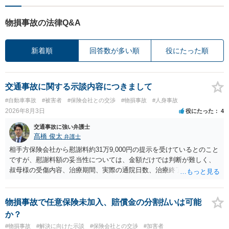
物損事故の法律Q&A
新着順
回答数が多い順
役にたった順
交通事故に関する示談内容につきまして
#自動車事故
#被害者
#保険会社との交渉
#物損事故
#人身事故
2026年8月3日
役にたった
4
交通事故に強い弁護士
髙橋 俊太
弁護士
相手方保険会社から慰謝料約31万9,000円の提示を受けているとのこと
ですが、慰謝料額の妥当性については、金額だけでは判断が難しく、
叔母様の受傷内容、治療期間、実際の通院日数、治療終了の経緯、後
遺症の有無、相手方保険会社から提示されている示談内容の内訳等を
確認する必要があります。保険会社から提示される慰謝料額について
は、弁護士が介入することにより増額を検討できる場合がありますの
物損事故で任意保険未加入、賠償金の分割払いは可能
で、以下の資料・情報を準備した上で、弁護士に個別に相談すること
か？
をお勧めいたします。 ・相手方保険会社から届いている示談金額の提
#物損事故
#解決に向けた示談
#保険会社との交渉
#加害者