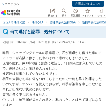
弁護士の方はこちら
ココナラへ
投稿する
探す
閲覧履歴
マイリスト
ログイン
ココナラ法律相談
法律Q&A
交通事故の法律Q&A
物損事故の法律Q&
当て逃げと謝罪、処分について
公開日時：
2020年10月4日 16:21
更新日時：
2024年9月4日 11:43
昨日、ショッピングモールの駐車場で、私が祖母から借りた車のド
アミラーが右隣に停まった車のそれに擦れてしまいました。

現場を離れ、約1時間後に警察に電話し、1日保険に加入していたの
で、保険会社にも電話を入れました。

被害届は提出されていないようです。

相手の大切なお車に傷をつけてしまったので一刻も早く謝罪をした
いのですが、ナンバーを覚えておらず、相手が被害を申し出ないと
それが出来ない状況にあります。

質問が多く申し訳ありません。

①もしも、被害届が提出されると、私のしたことは当て逃げになり
ますか。
