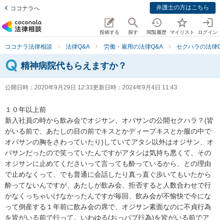
弁護士の方はこちら
ココナラへ
投稿する
探す
閲覧履歴
マイリスト
ログイン
ココナラ法律相談
法律Q&A
労働・雇用の法律Q&A
セクハラの法律Q
精神病院代もらえますか？
公開日時：
2020年9月29日 12:33
更新日時：
2024年9月4日 11:43
１０年以上前

新入社員の時から飲み会でオジサン、オバサンの公開セクハラ？(皆
がいる前で、あたしの目の前でキスとかディープキスとか服の中で
オバサンの胸をさわっていたり)していてアタシ以外はオジサン、オ
バサンだったので笑っていたんですがアタシは気持ち悪くて、その
オジサンに止めてくださいって言っても酔っているから、との理由
で止めなくって、でも普通に会話したり真っ直ぐ歩いてもいたから
酔ってないんですが、あたしが飲み会、拒否すると人数合わせで行
かなくっちゃいけなかったんですが毎回、飲み会が不愉快で今にな
って倒産する１年前に飲み会の席で、オジサン素面なのに不貞行為
を皆がいる前で行って。いわゆる(おっパブ行為)を皆がいる前でア