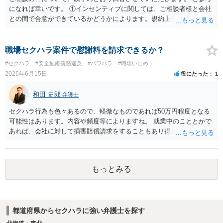
判決を得て確定すれば、判決認容額を払ってもらいます。任意に支払
になれば幸いです。 ①インセンティブに関しては、ご相談者様と会社
わない場合には、給与や預貯金、不動産などの財産を差押えます。
との間で合意ができているかどうかによります。規約上そのような合
敗訴した場合、何も得られません。 ６ 弁護士費用は請求額や事件の
意が確認できれば請求できる可能性はあると考えます。 なお、合意
難易度によって変わります。また、現在は弁護士報酬は自由化されて
は口頭でも成立しますが、裁判等で争点となった場合には録音等の証
いますので、依頼する弁護士によっても費用は変わってきます。
拠がない限り立証が困難となり、請求が認められない可能性がござい
職場セクハラ案件で慰謝料を請求できるか？
ます。 ②未払給与に関しては労務を提供しているのにもかかわらず支
#セクハラ
#安全配慮義務違反
#パワハラ
#職場いじめ
払われていない場合は、契約違反となりますので請求可能かと存じま
2026年6月15日
役にたった
1
す。 ③休日・時間外労働については、休日・時間外労働があったこと
を示す証拠があるかまずは確認する必要があるかと存じます。 ④パワ
和田 史郎
弁護士
ハラ・セクハラに関しては、具体的な言動の内容によって判断が分か
れますので、録音データやLINEでのやり取り等を確認する必要がある
セクハラ行為も色々あるので、軽微なものであれば50万円程度となる
かと存じます。 ⑤退職勧奨については退職する意思がないのであれば
可能性はあります。内容や頻度等によりますね。 就業中のこととかで
きっぱりと断ればよく、解雇については不当な解雇である場合には解
あれば、会社に対して損害賠償請求をすることもあり得ます。
雇無効を争うなどの対応が考えられます。 回答としては以上になりま
すが、まずは、資料一式をご持参いただき最寄りの法律事務所にご相
談するか、労働基準監督署に相談する等の対応をしていただくことが
望ましいと考えます。
もっとみる
都道府県からセクハラに強い弁護士を探す