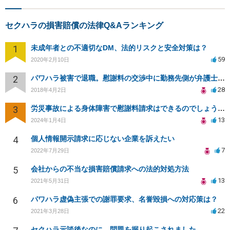
セクハラの損害賠償の法律Q&Aランキング
1
未成年者との不適切なDM、法的リスクと安全対策は？
59
2020年2月10日
2
パワハラ被害で退職。慰謝料の交渉中に勤務先側が弁護士を立ててきました
28
2018年4月2日
3
労災事故による身体障害で慰謝料請求はできるのでしょうか？
13
2024年1月4日
4
個人情報開示請求に応じない企業を訴えたい
7
2022年7月29日
5
会社からの不当な損害賠償請求への法的対処方法
13
2021年5月31日
6
パワハラ虚偽主張での謝罪要求、名誉毀損への対応策は？
22
2021年3月28日
セクハラ示談後なのに、問題を掘り起こされました。