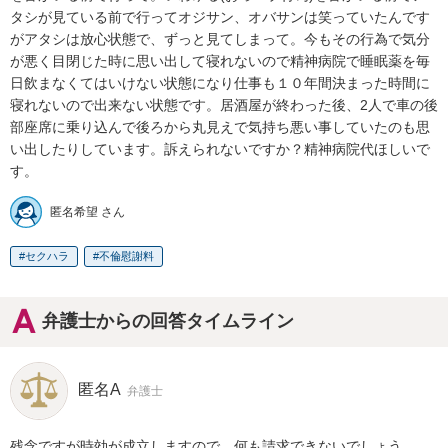
タシが見ている前で行ってオジサン、オバサンは笑っていたんです
がアタシは放心状態で、ずっと見てしまって。今もその行為で気分
が悪く目閉じた時に思い出して寝れないので精神病院で睡眠薬を毎
日飲まなくてはいけない状態になり仕事も１０年間決まった時間に
寝れないので出来ない状態です。居酒屋が終わった後、2人で車の後
部座席に乗り込んで後ろから丸見えで気持ち悪い事していたのも思
い出したりしています。訴えられないですか？精神病院代ほしいで
す。 
匿名希望 さん
セクハラ
不倫慰謝料
弁護士からの回答タイムライン
匿名A
弁護士
残念ですが時効が成立しますので、何も請求できないでしょう。
