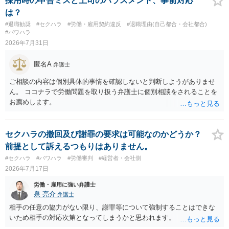
採用時の申告ミスと上司のハラスメント、事前対応
は？
#退職勧奨
#セクハラ
#労働・雇用契約違反
#退職理由(自己都合・会社都合)
#パワハラ
2026年7月31日
匿名A
弁護士
ご相談の内容は個別具体的事情を確認しないと判断しようがありませ
ん。 ココナラで労働問題を取り扱う弁護士に個別相談をされることを
お薦めします。
セクハラの撤回及び謝罪の要求は可能なのかどうか？
前提として訴えるつもりはありません。
#セクハラ
#パワハラ
#労働審判
#経営者・会社側
2026年7月17日
労働・雇用に強い弁護士
泉 亮介
弁護士
相手の任意の協力がない限り、謝罪等について強制することはできな
いため相手の対応次第となってしまうかと思われます。