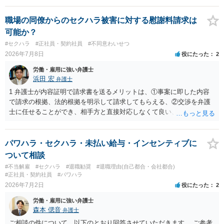
職場の同僚からのセクハラ被害に対する慰謝料請求は
可能か？
#セクハラ
#正社員・契約社員
#不同意わいせつ
2026年7月8日
役にたった
2
労働・雇用に強い弁護士
浜田 宏
弁護士
1 弁護士が内容証明で請求書を送るメリットは、①事案に即した内容
で請求の根拠、法的根拠を明示して請求してもらえる、②交渉を弁護
士に任せることができ、相手方と直接対応しなくて良い、というとこ
ろでしょうか。 デメリットは、費用がかかる点でしょう。 また、
請求は可能ですが、相手が任意に払うかどうかは分かりません。 ２
民事訴訟に証拠の制限はありませんが、秘密録音はプライバシー保護
パワハラ・セクハラ・未払い給与・インセンティブに
の観点から、裁判の証拠にする場合には注意が必要です(証拠排除され
ついて相談
る場合があります。)。 ３ 会社がどういう証拠に基づいて、誰が判断
#不当解雇
#セクハラ
#退職勧奨
#退職理由(自己都合・会社都合)
したかわかりませんが、会社がセクハラ認定しなかったからといっ
#正社員・契約社員
#パワハラ
て、裁判所も認定しないとは限りません。具体的な証拠とそれで認定
2026年7月2日
役にたった
2
できる事実次第です。 ４ SNS等で誹謗中傷したり、噂話を流したり
労働・雇用に強い弁護士
しないようにして下さい。そういう報復的なことをしなければ名誉毀
森本 偲音
弁護士
損にはなりません。反訴は貴女が加害行為をしなければ、通常は起こ
されません。 ５ 裁判をして、和解すれば和解金が入ります。 勝訴
ご相談の件について、以下のとおり回答させていただきます。 ご参考