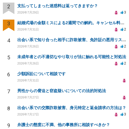
2
支払ってしまった迷惑料は返ってきますか？
3
2026年7月29日
3
結婚式場の金額ミスによる2週間での解約。キャンセル料10万円の免除は可能か。
2
2026年7月31日
4
出会い系で知り合った相手に詐欺被害、免許証の悪用リスクと対策。
2
2026年7月26日
5
未成年者との不適切なやり取りが法に触れる可能性と対処法
2
2026年7月26日
6
少額訴訟について相談です
2026年7月31日
7
男性からの脅迫と窃盗疑いについての法的対処法
2026年7月27日
8
出会い系での交際詐欺被害、身元特定と返金請求の方法は？
3
2026年7月17日
9
弁護士の態度に不満、他の事務所に相談すべきか？