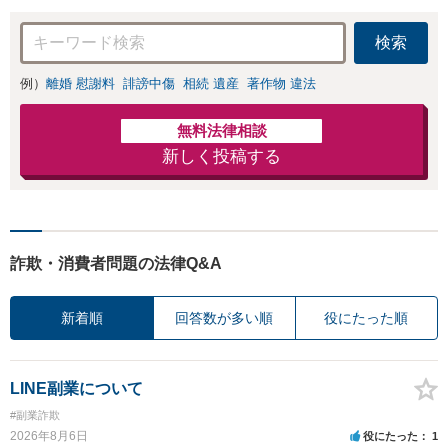
検索
例）
離婚 慰謝料
誹謗中傷
相続 遺産
著作物 違法
無料法律相談
新しく投稿する
詐欺・消費者問題の法律Q&A
新着順
回答数が多い順
役にたった順
LINE副業について
#副業詐欺
2026年8月6日
役にたった
1