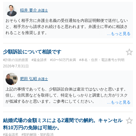
稲井 要介
弁護士
おそらく相手方に弁護士名義の受任通知を内容証明郵便で送付しない
と、相手方から請求され続けると思われます。弁護士に早めに相談さ
れることを推奨します。
少額訴訟について相談です
#詐欺の法的措置
#返金請求
#10〜50万円未満
#本名・住所・電話番号が判明
2026年7月31日
肥田 弘昭
弁護士
上記の事情であっても、少額訴訟自体は違法ではないかと思います。
但し、住民票などを取得して、特定をしっかりと調査した方がリスク
が低減するかと思います。ご参考にしてください。
結婚式場の金額ミスによる2週間での解約。キャンセル
料10万円の免除は可能か。
#返金請求
#契約解除・契約取消