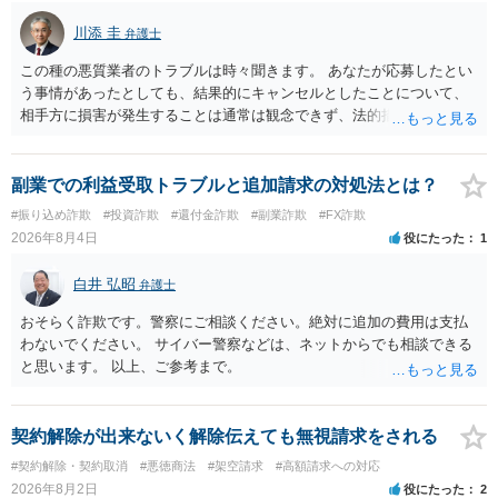
川添 圭
弁護士
この種の悪質業者のトラブルは時々聞きます。 あなたが応募したとい
う事情があったとしても、結果的にキャンセルとしたことについて、
相手方に損害が発生することは通常は観念できず、法的措置を採って
も認められません。この種の言説は半ば脅しのようなものです。 ま
ず、最寄りの消費生活センターへ相談し、連絡を無視してよいかどう
かのアドバイスを受けられることをお勧めします。しつこいようであ
副業での利益受取トラブルと追加請求の対処法とは？
れば、弁護士へ依頼して警告してもらうことも必要になるかもしれま
#振り込め詐欺
#投資詐欺
#還付金詐欺
#副業詐欺
#FX詐欺
せん。
2026年8月4日
役にたった
1
白井 弘昭
弁護士
おそらく詐欺です。警察にご相談ください。絶対に追加の費用は支払
わないでください。 サイバー警察などは、ネットからでも相談できる
と思います。 以上、ご参考まで。
契約解除が出来ないく解除伝えても無視請求をされる
#契約解除・契約取消
#悪徳商法
#架空請求
#高額請求への対応
2026年8月2日
役にたった
2