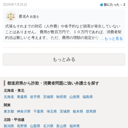
2026年7月31日
役にたった
2
匿名A
弁護士
式場もそれまでの対応（人件費）や各予約など損害が発生していない
ことはありません。 費用が数百万円で、１０万円であれば、消費者契
約法は難しいと考えます。 ただ、費用の増額の規定がなかったのに増
額するのは契約違反ですので、増額に応じずに契約を維持すればよい
ということになり、解約するのは理由がないことになります。
もっとみる
都道府県から詐欺・消費者問題に強い弁護士を探す
北海道・東北
北海道
青森県
岩手県
宮城県
秋田県
山形県
福島県
関東
東京都
神奈川県
千葉県
埼玉県
茨城県
栃木県
群馬県
北陸・甲信越
新潟県
長野県
山梨県
石川県
富山県
福井県