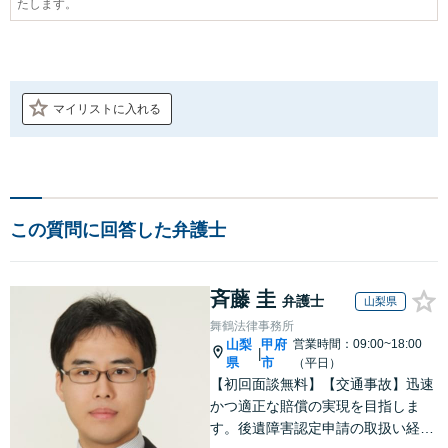
たします。
マイリストに入れる
この質問に回答した弁護士
斉藤 圭
弁護士
山梨県
舞鶴法律事務所
山梨
甲府
営業時間：09:00~18:00
|
県
市
（平日）
【初回面談無料】【交通事故】迅速
かつ適正な賠償の実現を目指しま
す。後遺障害認定申請の取扱い経験