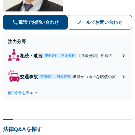
多数です。【自己破産】金融業者か
らの催促をストップできます。住宅
ローンが残っている場合もご相談く
ださい。なお、個室での相談対応も
電話でお問い合わせ
メールでお問い合わせ
可能です。
注力分野
相続・遺言
【遺産分割】相続の疑
事例3件
料金表有
問やトラブルに対応い
たします。適切な調査
のうえ、遺産の公平な
交通事故
迅速かつ適正な賠償の実現
事例4件
料金表有
分配を実現します。
を目指します。後遺障害認
【成年後見人】認知症
定申請の取扱い経験多数で
の方には「弁護士が後
他1分野を表示
す。弁護士費用特約などの
見人」になる選択もあ
保険も活用して、依頼者の
ります。【遺言作成】
利益の最大化を目指しま
【初回面談無料】
す。【初回面談無料】
法律Q&Aを探す