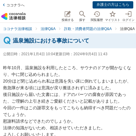
弁護士の方はこちら
ココナラへ
投稿する
探す
閲覧履歴
マイリスト
ログイン
ココナラ法律相談
法律Q&A
詐欺・消費者問題の法律Q&A
法律Q&
温泉施設における事故について
公開日時：
2021年1月4日 10:04
更新日時：
2024年9月4日 11:43
昨年10月、温泉施設を利用したところ、サウナのドアが開かなくな
り、中に閉じ込められました。

20分ほど閉じ込められ私は意識を失い床に倒れてしまいましたが、
救急隊が来る頃には意識が戻り搬送されずに済みました。

後日施設から届いた文書には、ドアのパーツの腐食が原因であっ
た、ご理解の上引き続きご愛顧くださいと記載がありました。

今回の一件はこの謝罪文をもってこちらも納得すべき問題だったの
でしょうか。

慰謝料請求などできたのでしょうか。

法律の知識がないため、相談させていただきました。

よろしくお願いいたします。