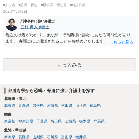
#加害者
#恐喝・脅迫
#横領罪・背任罪
#特殊詐欺
2026年6月9日
刑事事件に強い弁護士
三村 勇人
弁護士
現在の状況がわかりませんが、行為態様は詐欺にあたる可能性があり
ます。 弁護士にご相談されることをお勧めいたします。
もっとみる
都道府県から恐喝・脅迫に強い弁護士を探す
北海道・東北
北海道
青森県
岩手県
宮城県
秋田県
山形県
福島県
関東
東京都
神奈川県
千葉県
埼玉県
茨城県
栃木県
群馬県
北陸・甲信越
新潟県
長野県
山梨県
石川県
富山県
福井県