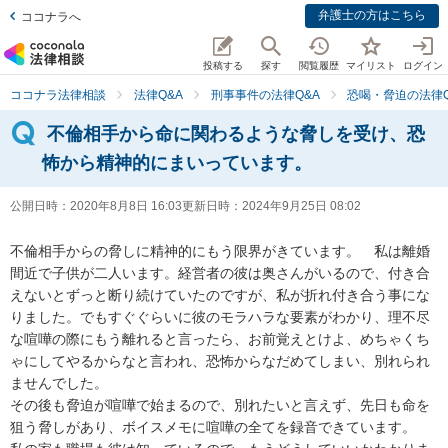
弁護士の方はこちら
ココナラへ
投稿する
探す
閲覧履歴
マイリスト
ログイン
ココナラ法律相談
法律Q&A
刑事事件の法律Q&A
恐喝・脅迫の法律Q
不倫相手から命に関わるような脅しを受け、恐
怖から精神的にまいっています。
公開日時：
2020年8月8日 16:03
更新日時：
2024年9月25日 08:02
不倫相手からの脅しに精神的にもう限界がきています。　私は離婚
間近で子供が二人います。経営者の彼は奥さんがいるので、付き合
えないとずっと断り続けていたのですが、私が折れ付き合う事にな
りました。でもすぐぐらいに彼のモラハラな要素がわかり、理不尽
な喧嘩の際にもう離れると言ったら、お前覚えとけよ、めちゃくち
ゃにしてやるからなと言われ、恐怖からなだめてしまい、別れられ
ませんでした。

その後も脅迫が喧嘩で始まるので、別れたいと言えず、先日も命を
狙う脅しがあり、ボイスメモに喧嘩の全てを録音できています。
