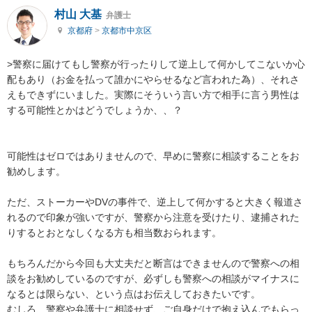
村山 大基
弁護士
京都府
>
京都市中京区
>警察に届けてもし警察が行ったりして逆上して何かしてこないか心
配もあり（お金を払って誰かにやらせるなど言われた為）、それさ
えもできずにいました。実際にそういう言い方で相手に言う男性は
する可能性とかはどうでしょうか、、？　

可能性はゼロではありませんので、早めに警察に相談することをお
勧めします。

ただ、ストーカーやDVの事件で、逆上して何かすると大きく報道さ
れるので印象が強いですが、警察から注意を受けたり、逮捕された
りするとおとなしくなる方も相当数おられます。

もちろんだから今回も大丈夫だと断言はできませんので警察への相
談をお勧めしているのですが、必ずしも警察への相談がマイナスに
なるとは限らない、という点はお伝えしておきたいです。

むしろ、警察や弁護士に相談せず、ご自身だけで抱え込んでもらっ