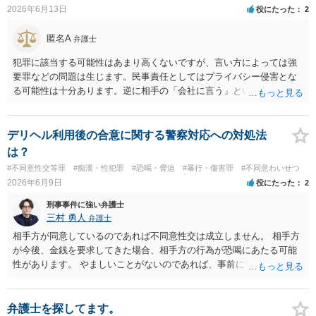
へご相談されることをお勧めはいたします。 ※余談ですが、被害者通
2026年6月13日
役にたった
2
知を依頼すると現在の検察庁での捜査進行や公判期日を知ることがで
きますので、送致後であれば検察庁に電話してみてください。
匿名A
弁護士
犯罪に該当する可能性はあまり高くないですが、言い方によっては強
要罪などの問題は生じます。民事責任としてはプライバシー侵害とな
る可能性は十分あります。逆に相手の「会社に言う」という発言は脅
迫の可能性はあります。ただ、この種のトラブルでは警察は動かない
（双方の主張ともに取り合わない）でしょう。 返済がなされないので
あれば訴訟や支払督促など法的措置を取るべきというのが法律相談と
デリヘル利用後の合意に関する警察対応への対処法
しての模範解答となります。「親に言う」という行為が犯罪に該当し
は？
ないとしても、本件のように余計なトラブルを招き、相手が反発して
#不同意性交等罪
#痴漢・性犯罪
#恐喝・脅迫
#暴行・傷害罪
#不同意わいせつ
任意の返済が期待できなくなり、事情によっては不法行為を主張され
2026年6月9日
役にたった
2
て事実上相殺（減額）となってしまうリスクもあり、何の得にもなり
ません。
刑事事件に強い弁護士
三村 勇人
弁護士
相手方が同意しているのであれば不同意性交は成立しません。 相手方
が今後、金銭を要求してきた場合、相手方の行為が恐喝にあたる可能
性があります。 やましいことがないのであれば、事前に警察に相談す
るのも良いかと思われます。
弁護士を探してます。