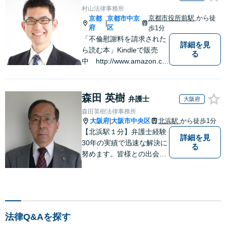
村山法律事務所
京都市役所前駅
から徒
京都
京都市中京
|
府
区
歩1分
「不倫慰謝料を請求された
詳細を見
ら読む本」Kindleで販売
る
中 http://www.amazon.co.
jp/dp/B0FJCDXDNV
森田 英樹
弁護士
大阪府
森田英樹法律事務所
大阪府
大阪市中央区
北浜駅
から徒歩1分
|
【北浜駅１分】弁護士経験
詳細を見
30年の実績で迅速な解決に
る
努めます。皆様との出会い
に感謝し、皆様に寄り添い
ながらスピーディに問題解
決をさせていただけるよう
取り組んでおります。お困
りの方は、お気軽にご相談
法律Q&Aを探す
ください。