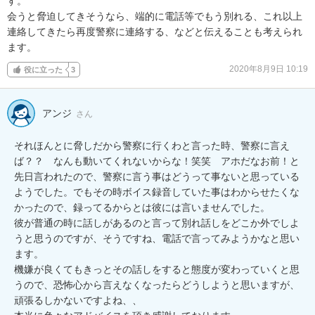
す。

会うと脅迫してきそうなら、端的に電話等でもう別れる、これ以上
連絡してきたら再度警察に連絡する、などと伝えることも考えられ
ます。
2020年8月9日 10:19
役に立った
3
アンジ
さん
それほんとに脅しだから警察に行くわと言った時、警察に言え
ば？？　なんも動いてくれないからな！笑笑　アホだなお前！と
先日言われたので、警察に言う事はどうって事ないと思っている
ようでした。でもその時ボイス録音していた事はわからせたくな
かったので、録ってるからとは彼には言いませんでした。

彼が普通の時に話しがあるのと言って別れ話しをどこか外でしよ
うと思うのですが、そうですね、電話で言ってみようかなと思い
ます。

機嫌が良くてもきっとその話しをすると態度が変わっていくと思
うので、恐怖心から言えなくなったらどうしようと思いますが、
頑張るしかないですよね、、
