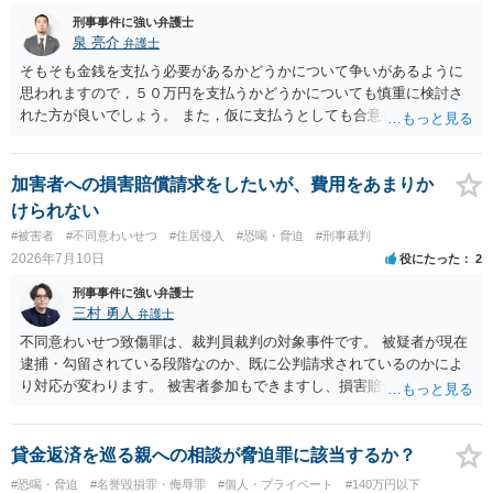
刑事事件に強い弁護士
泉 亮介
弁護士
そもそも金銭を支払う必要があるかどうかについて争いがあるように
思われますので，５０万円を支払うかどうかについても慎重に検討さ
れた方が良いでしょう。 また，仮に支払うとしても合意書を交わし，
清算条項等を入れた上で，相手との関係をしっかりと断てるように書
面を作成したうえで支払いをする必要があるでしょう。 一度弁護士に
相談をされた方が良いかと思われます。
加害者への損害賠償請求をしたいが、費用をあまりか
けられない
#被害者
#不同意わいせつ
#住居侵入
#恐喝・脅迫
#刑事裁判
2026年7月10日
役にたった
2
刑事事件に強い弁護士
三村 勇人
弁護士
不同意わいせつ致傷罪は、裁判員裁判の対象事件です。 被疑者が現在
逮捕・勾留されている段階なのか、既に公判請求されているのかによ
り対応が変わります。 被害者参加もできますし、損害賠償命令制度も
刑事和解も活用できます。 私なら、被告人本人だけでなく、親族等の
第三者を保証人とする内容で債務名義を取得できるの、まずは刑事和
解を検討します。 弁護士に依頼せず、ご自身で手続きを進めることは
貸金返済を巡る親への相談が脅迫罪に該当するか？
できますが、経験上うまくいった例をみたことがありません。 弁護士
#恐喝・脅迫
#名誉毀損罪・侮辱罪
#個人・プライベート
#140万円以下