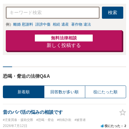
検索
例）
離婚 慰謝料
誹謗中傷
相続 遺産
著作物 違法
無料法律相談
新しく投稿する
恐喝・脅迫の法律Q&A
新着順
回答数が多い順
役にたった順
昔のパパ活の悩みの相談です
#児童買春・援助交際
#恐喝・脅迫
#特殊詐欺
#被害者
2026年7月12日
役にたった
2