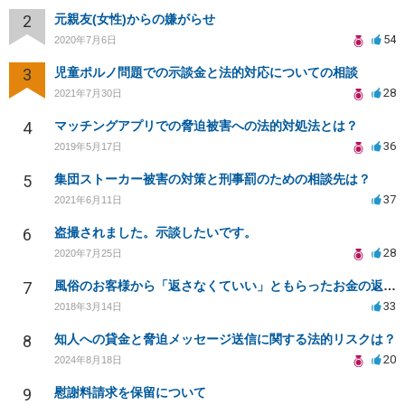
2
元親友(女性)からの嫌がらせ
54
2020年7月6日
3
児童ポルノ問題での示談金と法的対応についての相談
28
2021年7月30日
4
マッチングアプリでの脅迫被害への法的対処法とは？
36
2019年5月17日
5
集団ストーカー被害の対策と刑事罰のための相談先は？
37
2021年6月11日
6
盗撮されました。示談したいです。
28
2020年7月25日
7
風俗のお客様から「返さなくていい」ともらったお金の返済を強要されています
33
2018年3月14日
8
知人への貸金と脅迫メッセージ送信に関する法的リスクは？
20
2024年8月18日
9
慰謝料請求を保留について