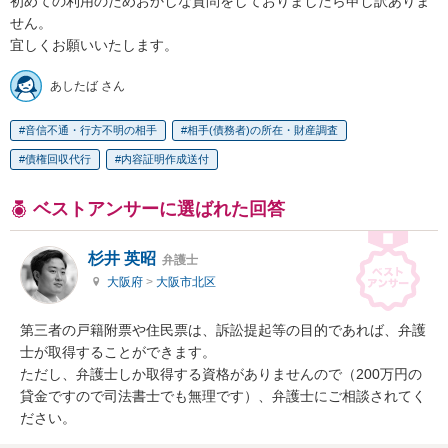
初めての利用のためおかしな質問をしておりましたら申し訳ありま
せん。

宜しくお願いいたします。
あしたば さん
音信不通・行方不明の相手
相手(債務者)の所在・財産調査
債権回収代行
内容証明作成送付
ベストアンサーに選ばれた回答
杉井 英昭
弁護士
大阪府
>
大阪市北区
第三者の戸籍附票や住民票は、訴訟提起等の目的であれば、弁護
士が取得することができます。

ただし、弁護士しか取得する資格がありませんので（200万円の
貸金ですので司法書士でも無理です）、弁護士にご相談されてく
ださい。