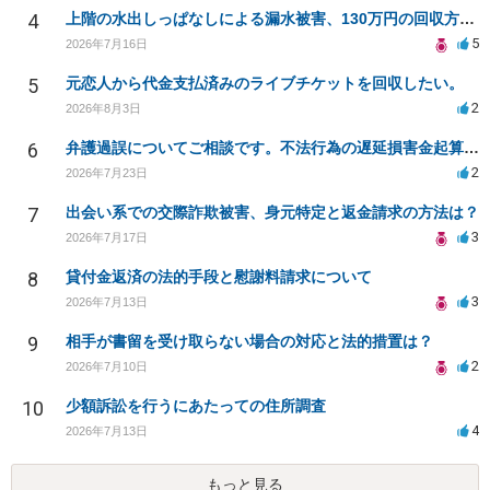
4
上階の水出しっぱなしによる漏水被害、130万円の回収方法を相談したい
5
2026年7月16日
5
元恋人から代金支払済みのライブチケットを回収したい。
2
2026年8月3日
6
弁護過誤についてご相談です。不法行為の遅延損害金起算日について。
2
2026年7月23日
7
出会い系での交際詐欺被害、身元特定と返金請求の方法は？
3
2026年7月17日
8
貸付金返済の法的手段と慰謝料請求について
3
2026年7月13日
9
相手が書留を受け取らない場合の対応と法的措置は？
2
2026年7月10日
10
少額訴訟を行うにあたっての住所調査
4
2026年7月13日
もっと見る