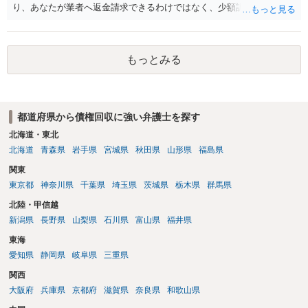
あったり特別席であったりすれば、判断は変わってくるかもしれませ
り、あなたが業者へ返金請求できるわけではなく、少額訴訟は使えな
ん。当該チケットがチケット転売防止法に規定する特定興行入場券に
いと思われます。 当該事業者と後払い決済業者を被告として債務不存
該当し、券面上使用者が指定されている場合には、チケット引渡し以
在確認請求訴訟を提起することも考えられますが、まずは後払い決済
外に選択肢がない場合もあるでしょう。 このように、本件の紛争は、
業者へ（原契約のクーリング・オフの証拠の写しとともに）支払拒絶
法的には「当事者の合理的意思」がどこにあるのかを追求した解決が
もっとみる
の通知書を送り、もし訴訟や支払督促を行ってきた場合には全面的に
必要になると思われます。なかなか難しい問題なので、弁護士によっ
争う、というやり方がベターではないかと思います。弁護士会の相談
ても回答は異なるかもしれません。
センター等で、消費者問題に強い弁護士（消費者保護委員会に所属し
ているなど）へ相談されることをお勧めします。
都道府県から債権回収に強い弁護士を探す
北海道・東北
北海道
青森県
岩手県
宮城県
秋田県
山形県
福島県
関東
東京都
神奈川県
千葉県
埼玉県
茨城県
栃木県
群馬県
北陸・甲信越
新潟県
長野県
山梨県
石川県
富山県
福井県
東海
愛知県
静岡県
岐阜県
三重県
関西
大阪府
兵庫県
京都府
滋賀県
奈良県
和歌山県