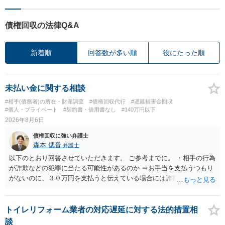
債権回収の法律Q&A
新着順
回答数が多い順
役にたった順
未払い金に関する相談
#相手(債務者)の所在・財産調査
#債権回収代行
#遅延損害金回収
#個人・プライベート
#契約書・借用書なし
#140万円以下
2026年8月6日
債権回収に強い弁護士
森本 偲音
弁護士
以下のとおり回答させていただきます。 ご参考までに。 ・相手の行為
が詐欺などの犯罪に当たる可能性があるのか ⇒お手当を支払うつもり
がないのに、３０万円を支払うと伝えている場合には詐欺罪に該当す
る可能性があります。 ・未払い金を回収するためにどのような法的手
段が取れるのか ⇒契約に基づく履行請求として３０万円を請求するこ
とが考えられますが、 パパ活の契約は、売春防止法に抵触する契約
トイレリフォーム業者の対応遅延に対する法的措置相
であるため、公序良俗に反する契約として 民法上無効（民法９０
談