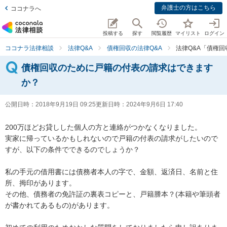
弁護士の方はこちら
ココナラへ
投稿する
探す
閲覧履歴
マイリスト
ログイン
ココナラ法律相談
法律Q&A
債権回収の法律Q&A
法律Q&A「債権
債権回収のために戸籍の付表の請求はできます
か？
公開日時：
2018年9月19日 09:25
更新日時：
2024年9月6日 17:40
200万ほどお貸しした個人の方と連絡がつかなくなりました。

実家に帰っているかもしれないので戸籍の付表の請求がしたいので
すが、以下の条件でできるのでしょうか？

私の手元の借用書には債務者本人の字で、金額、返済日、名前と住
所、拇印があります。

その他、債務者の免許証の裏表コピーと、戸籍謄本？(本籍や筆頭者
が書かれてあるもの)があります。
