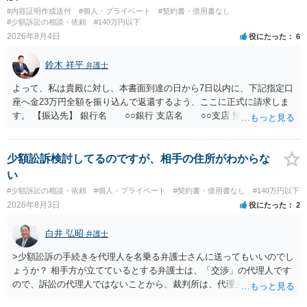
条）となるため、相手方に請求できない可能性が高いです。 ・相手の
#内容証明作成送付
#個人・プライベート
#契約書・借用書なし
氏名や住所が分からない状態でも対応可能なのか ⇒訴訟等の裁判上の
#少額訴訟の相談・依頼
#140万円以下
手続を利用する場合には、原則として相手方の住所・氏名を把握して
2026年8月4日
役にたった
6
いる必要があります。
鈴木 祥平
弁護士
よって、私は貴殿に対し、本書面到達の日から7日以内に、下記指定口
座へ金23万円全額を振り込んで返還するよう、ここに正式に請求しま
す。 【振込先】 銀行名 ○○銀行 支店名 ○○支店 預金種別 普通
口座番号 ○○○○○○○ 口座名義 ○○○○ 万一、上記期限までに返金がな
されない場合には、貴殿には任意に返金する意思がないものと判断
し、やむを得ず、返還金23万円及びこれに対する遅延損害金の支払い
少額訟訴検討してるのですが、相手の住所がわからな
を求める民事訴訟、支払督促その他必要な法的手続を直ちに講じま
い
す。 その際には、訴訟に要する費用その他法令上認められる金員につ
#少額訴訟の相談・依頼
#個人・プライベート
#契約書・借用書なし
#140万円以下
いても併せて請求する予定ですので、あらかじめ申し添えます。 本件
2026年8月3日
役にたった
2
は、貴殿自らが契約を解約したことによって生じた返還義務の履行を
求めるものにすぎません。貴殿の仕入先との取引関係や返金時期など
白井 弘昭
弁護士
の内部事情は、私に対する返還義務の発生や履行時期には何ら影響を
及ぼすものではありません。 これ以上、本件の解決を不必要に遅延さ
>少額訟訴の手続きを代理人を名乗る弁護士さんに送ってもいいのでし
せることなく、誠意をもって速やかに返金手続を履行されるよう、強
ょうか？ 相手方が立てているとする弁護士は、「交渉」の代理人です
く求めます。 以上
ので、訴訟の代理人ではないことから、裁判所は、代理人宛ての訴状
を受け取ることは無いと思われます。 なお、交渉段階で代理人が就い