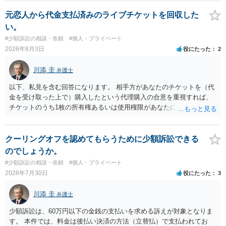
ている場合は、相手方（被告）の住所で訴状を作成提出し、裁判所に
代理人が就いていたことを知らせると（訴状の記載内容から明らかな
元恋人から代金支払済みのライブチケットを回収した
場合も）、裁判所が当該代理人弁護士に事前連絡し、引き続き訴訟も
い。
受任するかを聞いたうえで、受任の意志が明らかになったところで、
#少額訴訟の相談・依頼
#個人・プライベート
直接被告に送達するのではなく、代理人に訴状の受領を促すこともあ
2026年8月3日
役にたった
2
ります。 ラインのやり取りでしか証拠がないと、実際の本人性が明ら
かではありません。もちろん弁護士（２０万円の請求で代理人弁護士
川添 圭
弁護士
に委任するかも疑わしいのですが）も住所は明らかにしないでしょ
う。 何か本人を示す事実（振込先などの情報）から、相手の住所等の
以下、私見を含む回答になります。 相手方があなたのチケットを（代
情報を割り出していくしかないように思えます。 以上、ご参考まで。
金を受け取った上で）購入したという代理購入の合意を重視すれば、
チケットのうち1枚の所有権あるいは使用権限があなたにあり、チケッ
トの引渡しを求める権利があるという主張が認められやすいといえま
す。 一方、このチケット購入には「相手方と一緒に行く」という合意
も付随していたことを無視することができません。こちらを重視すれ
クーリングオフを認めてもらうために少額訴訟できる
ば、交際を終了させたことにより「一緒に行く」という結果の実現に
のでしょうか。
重大な障害が発生しており、当然にチケットを引き渡すべきといえる
#少額訴訟の相談・依頼
#個人・プライベート
かは微妙であり、むしろ返金すべきとするのが当事者の合理的意思に
2026年7月30日
役にたった
3
合致するのではないか、という判断に傾くことになると思います。 例
えば、当該チケットが座席指定である場合、交際を解消した2人が当日
川添 圭
弁護士
隣り合わせになることは避けたいという心理が働くことも無理からぬ
ところです。一方、チケットがエリア指定のアリーナ席であれば隣り
少額訴訟は、60万円以下の金銭の支払いを求める訴えが対象となりま
合わせにならずに済むかもしれませんし、そのチケットが入手困難で
す。 本件では、料金は後払い決済の方法（立替払）で支払われてお