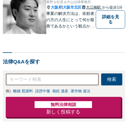
東野＆松原＆中山法律事務所
大阪府
大阪市北区
大江橋駅
から徒歩1分
|
事案の解決方法は、依頼者
詳細を見
の方の人生にとって何が最
る
善であるかという観点か
ら、共に探っていきたいと
思っています。また、法律
問題は複雑で、難解な言葉
も多いのですが、出来るだ
けわかりやすい説明を心が
法律Q&Aを探す
けています。
検索
例）
離婚 慰謝料
誹謗中傷
相続 遺産
著作物 違法
無料法律相談
新しく投稿する