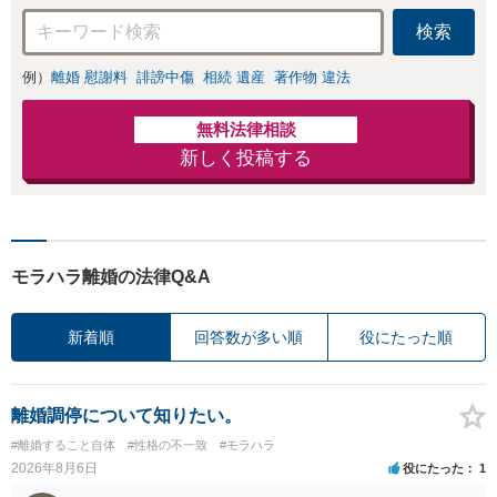
検索
例）
離婚 慰謝料
誹謗中傷
相続 遺産
著作物 違法
無料法律相談
新しく投稿する
モラハラ離婚の法律Q&A
新着順
回答数が多い順
役にたった順
離婚調停について知りたい。
#離婚すること自体
#性格の不一致
#モラハラ
2026年8月6日
役にたった
1