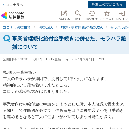
弁護士の方はこちら
ココナラへ
投稿する
探す
閲覧履歴
マイリスト
ログイン
ココナラ法律相談
法律Q&A
離婚・男女問題の法律Q&A
モラハラの
事業者継続化給付金手続きに併せた、モラハラ離
婚について
公開日時：
2020年6月17日 16:12
更新日時：
2024年9月4日 11:43
私:個人事業主扱い

主人のモラハラが原因で、別居して1年4ヶ月になります。

精神的に少し落ち着いて来たところ、

コロナの感染拡大がはじまりました。

事業者向けの給付金の申請をしようとした所、本人確認で提出出来
る物として住民票が必要で、住民票を自宅に移す必要があり手続き
を進めるとなると主人に住まいがバレてしまう可能性が高く。
