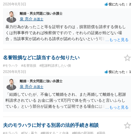
2026年8月3日
役にたった
2
離婚・男女問題に強い弁護士
泉 亮介
弁護士
暴力行為があったこと等を証明するのは，損害賠償を請求する側もし
くは刑事事件であれば検察側ですので，それらの証拠が殆どない場
合，当該事実が認められる請求が認められないという可能性はあるで
しょう。
名誉毀損などに該当するか知りたい
#モラハラ
#名誉毀損
#慰謝料請求したい側
2026年8月3日
役にたった
1
離婚・男女問題に強い弁護士
泉 亮介
弁護士
「結婚していたが、不倫して離婚をされ、また再婚して離婚をし慰謝
料請求されている お金に困って8万円で体を売っていると言いふらし
ている」という部分が証拠をもって証明できる場合には名誉権侵害や
プライバシー権侵害等を主張し慰謝料請求ができる可能性はあるでし
ょう。 既に弁護士にご依頼されているとのことですので，依頼中の弁
護士と打ち合わせの末どのように対応するかを決められると良いでし
夫のモラハラに対する別居の法的手続き相談
ょう。
#モラハラ
#DV・暴力
#離婚すること自体
#離婚の慰謝料
#調停