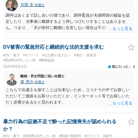
川添 圭
弁護士
調停はあくまで話し合いの場であり、調停委員が夫婦関係の破綻を認
定したり、当事者に離婚するよう押しつけたりすることはありませ
ん。つまり、「夫が絶対に離婚に合意しない場合は不成立になり」、
離婚訴訟を提起して離婚を命じる判決を得て確定しなければ離婚はで
きません。 調停段階での離婚成立を希望するなら、夫が離婚に前向き
になるような条件提示をする等、模索するほかありません（極端な話
DV被害の緊急対応と継続的な法的支援を求む
をいえば、夫から「この条件なら離婚してもよい」として提示された
#DV・暴力
#モラハラ
#生活費を渡さない
#暴行・傷害罪
条件を全部丸呑みする、という方法しかないかもしれません）。た
#慰謝料請求したい側
#離婚協議
だ、離婚訴訟をしたくないという考えを見透かされてしまうと、逆に
2026年8月4日
役にたった
2
足下を見られてしまいますので、注意する必要があります。 夫が離婚
離婚・男女問題に強い弁護士
に抵抗する可能性が高いのであれば、むしろ淡々と調停不成立にして
泉 亮介
弁護士
離婚訴訟で離婚原因を主張し、判決へ持っていく方が近道であること
も少なくありません。見通し等を含め、弁護士へ相談・依頼した方が
こちらで弁護士を探すことは出来ないため，ココナラの中でお探しい
よいと思います。
ただいてご連絡をお取りいただくか，インターネット等でお探しいた
だく必要があるかと思われます。
暴力行為の証拠不足で酔った記憶喪失が認められる
か？
#DV・暴力
#慰謝料請求したい側
#離婚の慰謝料
#モラハラ
#裁判