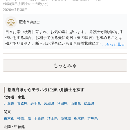
#婚姻費用(別居中の生活費など)
2026年7月30日
匿名A
弁護士
日々お辛い状況に苛まれ、お気の毒に思います。 弁護士が離婚のお手
伝いをする場合、お相手である夫に別居（夫の転居）を求めることは
殆どありません。断られた場合にたちまち膠着状態に陥ってしまうの
と、同居中の依頼者ご本人をますます窮地に陥らせてしまう可能性が
高いためです。 実務的には、ご相談者さまが転居する形で離婚協議等
を進める選択を採らざるを得ないことが圧倒的多数です。
もっとみる
都道府県からモラハラに強い弁護士を探す
北海道・東北
北海道
青森県
岩手県
宮城県
秋田県
山形県
福島県
関東
東京都
神奈川県
千葉県
埼玉県
茨城県
栃木県
群馬県
北陸・甲信越