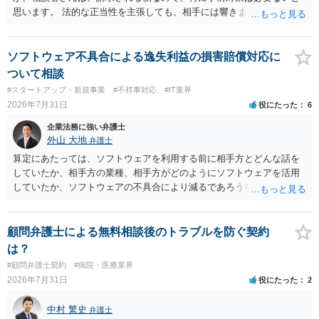
思います。 法的な正当性を主張しても、相手には響きません。そもそ
も、法的正当性が薄いことは相手も分かっていますので。 相手方が法
的手段として裁判（おそらく少額訴訟）をするかどうかの問題ですの
で、訴訟を提起してきたら粛々と対応することになります。 少額訴訟
ソフトウェア不具合による逸失利益の損害賠償対応に
は、１人（１社）年間１０回までしかできないので、こちらが毅然と
ついて相談
支払いを拒否すれば、少額訴訟を提起する可能性は、低いものと思わ
#スタートアップ・新規事業
#不祥事対応
#IT業界
れます。 ただ、裁判を東京などの遠隔地で起こされますと、対応する
2026年7月31日
役にたった
6
だけで費用がかかりますので、難しいところです。 当事者での対応で
すと、押し負けて支払うかもと考えますので、弁護士に依頼するなど
企業法務に強い弁護士
して対応をすれば、より裁判をしてくる可能性は減りますが、当然費
外山 大地
弁護士
用がかかります。 毅然と拒否して後は裁判するならしてくださいの対
算定にあたっては、ソフトウェアを利用する前に相手方とどんな話を
応、弁護士に依頼して同様の対応、裁判してきたら、従業員にて粛々
していたか、相手方の業種、相手方がどのようにソフトウェアを活用
と対応のどれかを選択することになります。 以上、ご参考まで。
していたか、ソフトウェアの不具合により減るであろう相手方の将来
の収入がどの程度得られる見込みであったか等、精査する必要があり
ます。 すでに王先生からも回答されている通り、最寄りの弁護士に相
談されることをお勧めします。
顧問弁護士による無料相談後のトラブルを防ぐ契約
は？
#顧問弁護士契約
#病院・医療業界
2026年7月31日
役にたった
2
中村 繁史
弁護士