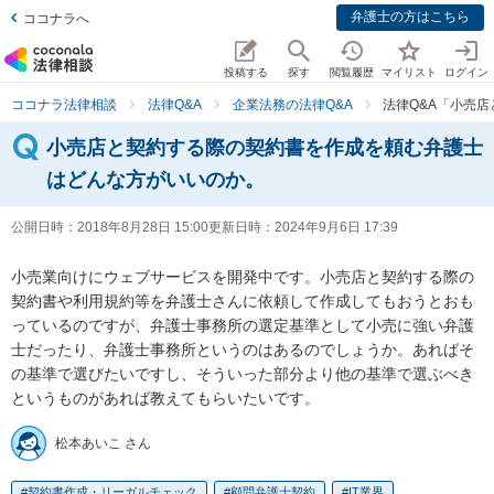
弁護士の方はこちら
ココナラへ
投稿する
探す
閲覧履歴
マイリスト
ログイン
ココナラ法律相談
法律Q&A
企業法務の法律Q&A
法律Q&A「小売
小売店と契約する際の契約書を作成を頼む弁護士
はどんな方がいいのか。
公開日時：
2018年8月28日 15:00
更新日時：
2024年9月6日 17:39
小売業向けにウェブサービスを開発中です。小売店と契約する際の
契約書や利用規約等を弁護士さんに依頼して作成してもおうとおも
っているのですが、弁護士事務所の選定基準として小売に強い弁護
士だったり、弁護士事務所というのはあるのでしょうか。あればそ
の基準で選びたいですし、そういった部分より他の基準で選ぶべき
というものがあれば教えてもらいたいです。
松本あいこ さん
契約書作成・リーガルチェック
顧問弁護士契約
IT業界