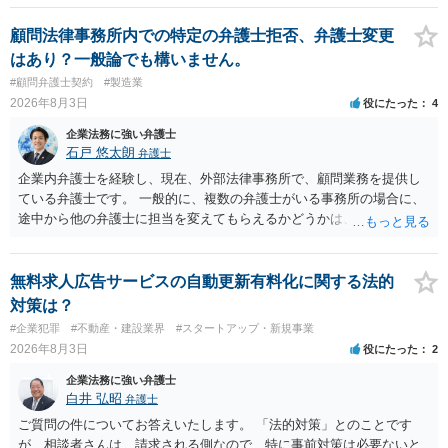
みてはいかがでしょうか。 また同時並行で（もしまだされていないの
であれば）書面で退所意思の明確化はしておくべきだと考えます。
顧問法律事務所内での特定の弁護士拒否、弁護士変更
はあり？一般論でも構いません。
#顧問弁護士契約
#製造業
2026年8月3日
役にたった
4
企業法務に強い弁護士
石戸 悠太朗
弁護士
企業内弁護士を経験し、現在、外部法律事務所で、顧問業務を提供し
ている弁護士です。 一般的に、複数の弁護士がいる事務所の場合に、
途中から他の弁護士に担当を変えてもらえるかどうかは、当該事務所
の代表の判断に委ねられています。 もっとも、代表としても、依頼者
が不満を抱いている弁護士を担当にすることは望ましくないため、別
の弁護士に変更するのが通常でしょう。それでも、担当弁護士を変え
無料求人広告サービスの自動更新有料化に関する法的
てくれない場合は、他の弁護士の担当案件が一般で担当を変えられな
対策は？
いなどの事情があるかと思います。 担当弁護士が変わらず、仕事内容
#企業犯罪
#不動産・建設業界
#スタートアップ・新規事業
も改善されない場合には、決済権限を持つ上司に相談し、顧問契約自
2026年8月3日
役にたった
2
体を見直すのが一番かと思います。
企業法務に強い弁護士
白井 弘昭
弁護士
ご質問の件についてお答えいたします。 「法的対策」とのことです
が、相談者さんは、請求される側なので、特に事前対策は必要ないと