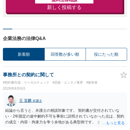
新しく投稿する
企業法務の法律Q&A
新着順
回答数が多い順
役にたった順
事務所との契約に関して
#契約書作成・リーガルチェック
#芸能・エンタメ業界
#被害者
2026年8月6日
王 宣麟
弁護士
結論から言うと、弁護士の相談対象です。 契約書が交付されていな
い・2年固定の途中解約不可を事前に説明されていなかった点は、契約
の成立・内容・拘束力を争う余地がある典型例です。 まずは、運営と
のやり取り、規約のスクショ等の証拠を集めて、弁護士に相談されて