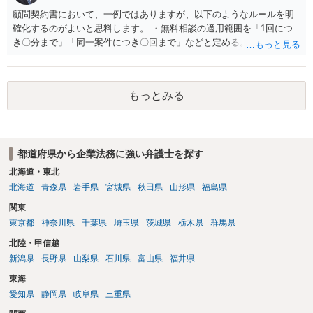
顧問契約書において、一例ではありますが、以下のようなルールを明
確化するのがよいと思料します。 ・無料相談の適用範囲を「1回につ
き〇分まで」「同一案件につき〇回まで」などと定める。 ・無料相談
の範囲を超える継続的な質疑応答やメール対応は原則として受け付け
ず、継続して対応する場合は「個別受任（有料契約）」が必要であ
る。 ・無料相談から個別の事件処理へ移行する場合は、弁護士と従業
もっとみる
員との間で必ず個別の委任契約書を締結し、着手金や報酬等の費用体
系を事前に明示する手続を義務付ける。 相談料が無料であっても、法
律相談という法的サービスを提供する以上、弁護士は善良な管理者の
注意をもって対応する義務（善管注意義務）を負うものと思料しま
都道府県から企業法務に強い弁護士を探す
す。したがって、著しく不誠実な対応、放置、あるいは誤った不当な
回答を繰り返したような場合には、弁護士法上の誠実義務違反や品位
北海道・東北
保持違反（弁護士法56条1項）として、弁護士会の懲戒対象となり得る
北海道
青森県
岩手県
宮城県
秋田県
山形県
福島県
との理解でよいと考えます。 新たな法律事務所を探す手段について
関東
は、このウェブサイトで探す方法のほか、弁護士会や法律事務所に直
東京都
神奈川県
千葉県
埼玉県
茨城県
栃木県
群馬県
接問い合わせをする方法もあり得ると存じます。
北陸・甲信越
新潟県
長野県
山梨県
石川県
富山県
福井県
東海
愛知県
静岡県
岐阜県
三重県