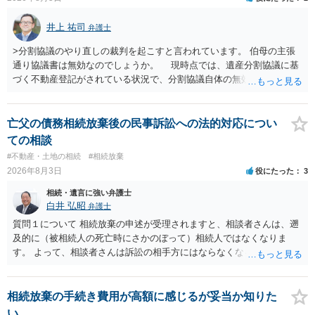
井上 祐司
弁護士
>分割協議のやり直しの裁判を起こすと言われています。 伯母の主張
通り協議書は無効なのでしょうか。 現時点では、遺産分割協議に基
づく不動産登記がされている状況で、分割協議自体の無効を裁判所が
認めたわけではないので、分割協議の効力に影響はありません。 先
方の訴訟の主張及び立証次第ですが、 ・御祖母様の認知能力に関する
医師の意見書、筆跡鑑定 が提出されればその効力が否定される可能性
亡父の債務相続放棄後の民事訴訟への法的対応につい
はありますが、 ・伯母様自身が分割協議に加わっていること ・御祖母
ての相談
様の意に反する遺産分割協議を行う実益が誰にあったかの立証が困難
#不動産・土地の相続
#相続放棄
であること からすると、実際に遺産分割協議の効力が否定される可能
2026年8月3日
役にたった
3
性はそれほど高くない（立証のハードルは非常に高い）ということが
言えると思います。
相続・遺言に強い弁護士
白井 弘昭
弁護士
質問１について 相続放棄の申述が受理されますと、相談者さんは、遡
及的に（被相続人の死亡時にさかのぼって）相続人ではなくなりま
す。 よって、相談者さんは訴訟の相手方にはならなくなるので（明け
渡し請求の対象ではなくなるので）請求棄却となります。 相続放棄受
理証明を家庭裁判所で取得し、コピーを答弁書に添えて裁判所に提出
してください。 質問２について 請求棄却を求める答弁書を提出すれ
相続放棄の手続き費用が高額に感じるが妥当か知りた
ば、第１回期日は出席する必要がありません。その日は差支え（用事
い