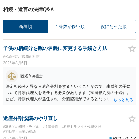
相続・遺言の法律Q&A
新着順
回答数が多い順
役にたった順
子供の相続分を親の名義に変更する手続き方法
#相続登記（義務化対応）
2026年8月6日
匿名A
弁護士
法定相続分と異なる遺産分割をするということなので、未成年の子に
ついて特別代理人を選任する必要があります（家庭裁判所の手続）。
ただ、特別代理人が選任され、分割協議ができるとなったとしても、
不動産の名義の全部を自分にできるかどうかは別問題です。未成年者
の権利も守られなければならないからです。 相続財産全体で、未成年
者の権利が守られているかどうかを判断しなければなりません。 単
遺産分割協議のやり直し
に、未成年者を今後養育するのは、自分だからという理由では、法定
#家族間の相続トラブル
#遺産分割
#相続トラブルの代理交渉
相続分以上に多くの遺産を取得することができるというわけではあり
#不動産・土地の相続
ません。
2026年8月5日
役にたった
2