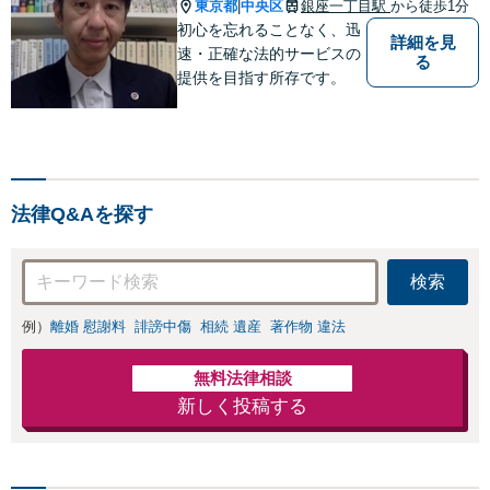
東京都
中央区
銀座一丁目駅
から徒歩1分
|
初心を忘れることなく、迅
詳細を見
速・正確な法的サービスの
る
提供を目指す所存です。
法律Q&Aを探す
検索
例）
離婚 慰謝料
誹謗中傷
相続 遺産
著作物 違法
無料法律相談
新しく投稿する