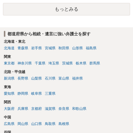
見積もりをとって）、一番安いところでやってもらうことに決めれ
ば、キューちゃんママさんの御希望をかなえることができるのではな
もっとみる
いでしょうか。 あるいは相続放棄であれば御自分でできなくもないと
は思います。その場合、かかるのは戸籍等の取得費用と印紙代だけと
なります。家庭裁判所のサイトから用紙を取得すると共に必要な書類
を確認し、印紙と共に家庭裁判所に提出して相続放棄申述受理通知書
都道府県から相続・遺言に強い弁護士を探す
を待つという流れになります。
北海道・東北
北海道
青森県
岩手県
宮城県
秋田県
山形県
福島県
関東
東京都
神奈川県
千葉県
埼玉県
茨城県
栃木県
群馬県
北陸・甲信越
新潟県
長野県
山梨県
石川県
富山県
福井県
東海
愛知県
静岡県
岐阜県
三重県
関西
大阪府
兵庫県
京都府
滋賀県
奈良県
和歌山県
中国
広島県
岡山県
山口県
鳥取県
島根県
四国