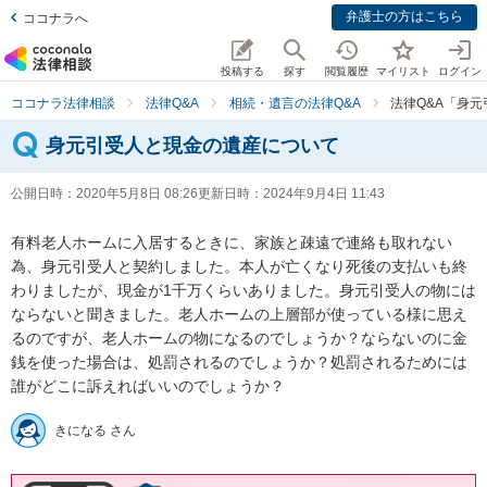
弁護士の方はこちら
ココナラへ
投稿する
探す
閲覧履歴
マイリスト
ログイン
ココナラ法律相談
法律Q&A
相続・遺言の法律Q&A
法律Q&A「身
身元引受人と現金の遺産について
公開日時：
2020年5月8日 08:26
更新日時：
2024年9月4日 11:43
有料老人ホームに入居するときに、家族と疎遠で連絡も取れない
為、身元引受人と契約しました。本人が亡くなり死後の支払いも終
わりましたが、現金が1千万くらいありました。身元引受人の物には
ならないと聞きました。老人ホームの上層部が使っている様に思え
るのですが、老人ホームの物になるのでしょうか？ならないのに金
銭を使った場合は、処罰されるのでしょうか？処罰されるためには
誰がどこに訴えればいいのでしょうか？
きになる さん