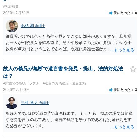
があり出席できない）との記載で十分です。 質問３について 弁護士で
#相続放棄
はないので、ｍｉｎｔｓでの提出の必要は無いと思います。郵送（期
2026年7月31日
役にたった
6
限までに届けばよい）で十分です。 詳細は、書面記載の裁判所書記官
にお問い合わせください。 以上、ご参考まで。
小杉 和
弁護士
御質問だけでは色々と条件が見えてこない部分がありますが、旦那様
お一人が相続放棄を御希望で、その相続放棄のために弁護士に払う手
数料が40万円ということであれば、現在は弁護士報酬が自由化されて
いるとはいえ、相当高額という印象です。私のところではその4分の1
です。 ただ、弁護士に払う手数料とは別に戸籍の用意に一定の実費が
かかることになりますので、その費用も支払うべきものとして頭に置
故人の義兄が無断で遺言書を発見・提出、法的対処法
いておいてください。 話を元に戻して、弁護士に対する手数料です
は？
が、旦那様の収入や財産にもよりますが、法テラスに御連絡なさって
#家族間の相続トラブル
#遺言の真偽鑑定・遺言無効
弁護士との相談を予約して受任してもらうのが一番安上がりでしょ
2026年7月29日
役にたった
3
う。数万円でやってくれるはずです。 ただ、法テラスは予約が取りづ
らい（希望者が多く予約できてもしばらく先になる）ようですので、
三村 勇人
弁護士
比較的短い熟慮期間のことを考えると、来週早々すぐにでも御連絡す
る方が良いでしょう。 もし法テラスが御利用になれない、あるいは時
相続人であれば検認に呼び出されます。 もっとも、検認の場では簡単
間がない等であれば、相続を取扱分野としている弁護士を適宜探し
な意見を言うのみであり、遺言の無効を争うのであれば別途裁判をす
（WEB等で）、問い合わせてみることです。相続を扱う弁護士でも相
る必要がございます。
続放棄は比較的安価な手数料でのお仕事になるのであまり前向きに受
けてくれないところもあるようです。 複数の法律事務所に聞いて（相