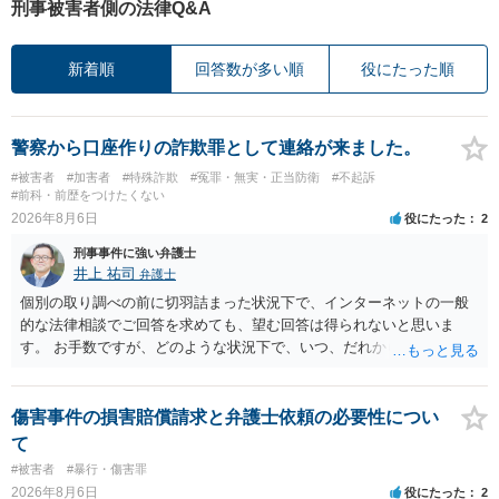
刑事被害者側の法律Q&A
新着順
回答数が多い順
役にたった順
警察から口座作りの詐欺罪として連絡が来ました。
#被害者
#加害者
#特殊詐欺
#冤罪・無実・正当防衛
#不起訴
#前科・前歴をつけたくない
2026年8月6日
役にたった
2
刑事事件に強い弁護士
井上 祐司
弁護士
個別の取り調べの前に切羽詰まった状況下で、インターネットの一般
的な法律相談でご回答を求めても、望む回答は得られないと思いま
す。 お手数ですが、どのような状況下で、いつ、だれからどのような
経緯で口座の提供を頼まれ開設したか、それによる詐欺等の収益がど
の程度だと聞いているのかということについて、お近くで詳細な法律
相談を受けられたうえで対処方法を探された方がよいと思われます。
傷害事件の損害賠償請求と弁護士依頼の必要性につい
一般論でいえば、任意取り調べの場合、ＩＣレコーダーを持参して取
て
り調べ内容を録音することは必須だと考えます。
#被害者
#暴行・傷害罪
2026年8月6日
役にたった
2