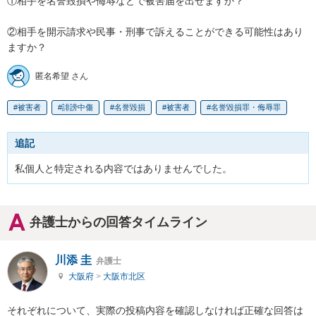
①相手を名誉毀損や侮辱などで被害届を出せますか？

②相手を開示請求や民事・刑事で訴えることができる可能性はあり
ますか？
匿名希望 さん
被害者
誹謗中傷
名誉毀損
被害者
名誉毀損罪・侮辱罪
追記
弁護士からの回答タイムライン
川添 圭
弁護士
大阪府
>
大阪市北区
それぞれについて、実際の投稿内容を確認しなければ正確な回答は