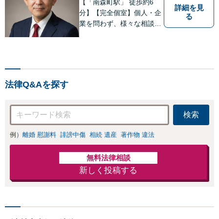
【「南森町駅」 徒歩約6
詳細を見
分】【完全個室】個人・企
る
業を問わず、様々な相談を
受け付けております。解決
へ向けて、適切なアドバイ
スをさせていただきます。
法律Q&Aを探す
検索
例）
離婚 慰謝料
誹謗中傷
相続 遺産
著作物 違法
無料法律相談
新しく投稿する