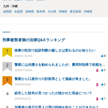
九州・沖縄
福岡県
佐賀県
長崎県
熊本県
大分県
宮崎県
鹿児島県
沖縄県
刑事被害者側の法律Q&Aランキング
1
検事の性別で起訴判断の厳しさは変わるのか知りたい
8
2026年7月29日
2
警察には弁護士を勧められましたが、費用対効果で依頼をすることを躊躇しています。
3
2026年7月30日
3
警察から口座作りの詐欺罪として連絡が来ました。
2
2026年8月6日
4
紛失した財布が見つかったが抜かれた現金について
1
2026年8月2日
5
加害者の身元引受人は罪の詳細を知ることができるか？