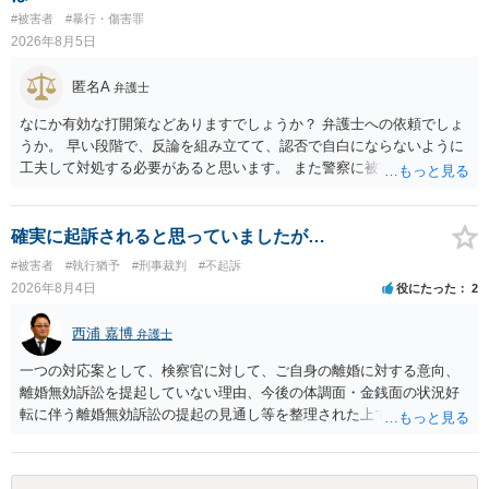
次に掲げる行為又は事由その他これらに類する行為又は事由により、
#被害者
#暴行・傷害罪
同意しない意思を形成し、表明し若しくは全うすることが困難な状態
2026年8月5日
にさせ又はその状態にあることに乗じて、わいせつな行為をした者
は、婚姻関係の有無にかかわらず、6月以上10年以下の拘禁刑に処す
匿名A
弁護士
る。 ③アルコール若しくは薬物を摂取させること又はそれらの影響が
あること。 以上の通りですから、アルコール摂取だけでなく、「同意
なにか有効な打開策などありますでしょうか？ 弁護士への依頼でしょ
しない意思を形成し、表明し若しくは全うすることが困難な状態」で
うか。 早い段階で、反論を組み立てて、認否で自白にならないように
あることが必要です。
工夫して対処する必要があると思います。 また警察に被害届を出すと
して、なんとか受理してもらうための方策などありますでしょうか？
告訴状を作って証拠をそろえて出すことでしょう。
確実に起訴されると思っていましたが…
#被害者
#執行猶予
#刑事裁判
#不起訴
2026年8月4日
役にたった
2
西浦 嘉博
弁護士
一つの対応案として、検察官に対して、ご自身の離婚に対する意向、
離婚無効訴訟を提起していない理由、今後の体調面・金銭面の状況好
転に伴う離婚無効訴訟の提起の見通し等を整理された上で、書面とし
て提出されることを検討されてみてはいかがでしょうか。 少なくとも
検察官の処分判断の際、相談者さんの意向を示す証拠の一つとして位
置づけられる様に思われます。 より詳細についてお聞きになりたい場