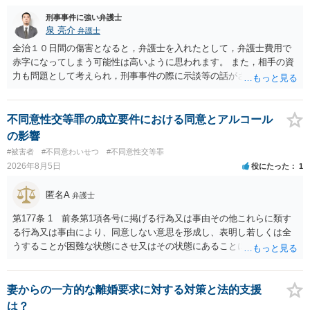
刑事事件に強い弁護士
泉 亮介
弁護士
全治１０日間の傷害となると，弁護士を入れたとして，弁護士費用で
赤字になってしまう可能性は高いように思われます。 また，相手の資
力も問題として考えられ，刑事事件の際に示談等の話がされなかった
のであれば，資力がなく回収ができないというリスクもあるでしょ
う。
不同意性交等罪の成立要件における同意とアルコール
の影響
#被害者
#不同意わいせつ
#不同意性交等罪
2026年8月5日
役にたった
1
匿名A
弁護士
第177条 1 前条第1項各号に掲げる行為又は事由その他これらに類す
る行為又は事由により、同意しない意思を形成し、表明し若しくは全
うすることが困難な状態にさせ又はその状態にあることに乗じて、性
交、肛門性交、口腔性交又は膣若しくは肛門に身体の一部（陰茎を除
く。）若しくは物を挿入する行為であってわいせつなもの（以下この
条及び第179条第2項において「性交等」という。）をした者は、婚姻
妻からの一方的な離婚要求に対する対策と法的支援
関係の有無にかかわらず、5年以上の有期拘禁刑に処する。 第176条 1
は？