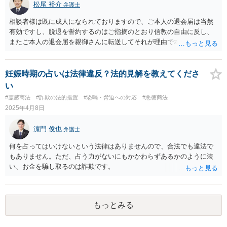
松尾 裕介
弁護士
相談者様は既に成人になられておりますので、ご本人の退会届は当然
有効ですし、脱退を誓約するのはご指摘のとおり信教の自由に反し、
またご本人の退会届を親御さんに転送してそれが理由で本部が退会に
応じないのであれば、プライバシー権侵害でもあると思います。 その
ような理由で、誠実に対応いただけなければ損害賠償請求も検討する
旨申し入れたうえで、弁護士名義等で、退会証明等を依頼する内容証
妊娠時期の占いは法律違反？法的見解を教えてくださ
明郵便を本部宛に送付することが考えられるかと思います。
い
#霊感商法
#詐欺の法的措置
#恐喝・脅迫への対応
#悪徳商法
2025年4月8日
濵門 俊也
弁護士
何を占ってはいけないという法律はありませんので、合法でも違法で
もありません。ただ、占う力がないにもかかわらずあるかのように装
い、お金を騙し取るのは詐欺です。
もっとみる