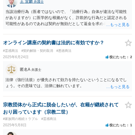
王 宣麟
弁護士
当該治療行為（医者ではないので、「治療行為」自体が違法な可能性
がありますが）に医学的な根拠がなく、詐欺的な行為だと認定される
可能性があるのであれば契約が無効だとして返金を求める可能性があ
るのではないかと思われます。 もっとも、こうした詐欺的な事案にお
いては、加害者に資金がないことを理由に、回収が出来ずに案件が終
了することもありますので、お手元にある相手方を特定するための証
オンライン講座の契約書は法的に有効ですか？
拠や契約書類、説明資料等を含めて弁護士に相談されるのをお勧めし
#霊感商法
#契約解除・契約取消
#悪徳商法
ます。
2025年6月24日
役にたった
2
匿名A
弁護士
法律（強行法規）が優先されて効力を持たないということになるでし
ょう。その意味では、法律に触れています。
宗教団体から正式に脱会したいが、在籍が継続されて
おり困っています（宗教二世）
#家族間の相続トラブル
#霊感商法
2025年5月8日
役にたった
1