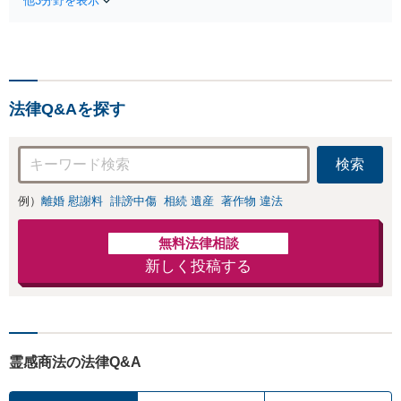
他3分野を表示
適切な方法で投稿
が全力で交渉にあ
の削除・発信者情
たります！相手方
報開示請求をおこ
と直接話す精神的
ないます「企業や
負担を軽減「弁護
お店の風評被害対
士の交渉で慰謝料
策／売り上げ低下
金額アップ／減額
法律Q&Aを探す
防止のために尽
交渉も対応可」
力」加害者側の対
【完全個室対応】
応可：開示請求の
検索
意見照会が来たと
きの対処法、被害
例）
離婚 慰謝料
誹謗中傷
相続 遺産
著作物 違法
者との示談交渉
無料法律相談
新しく投稿する
霊感商法の法律Q&A