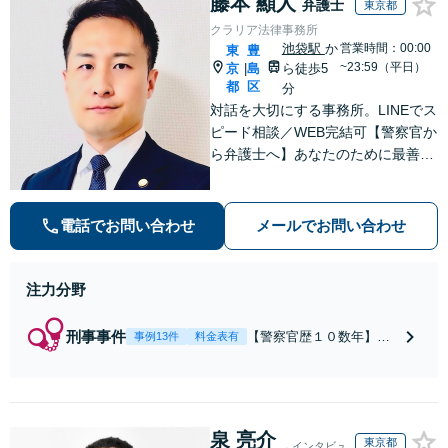
藤本 顯人
弁護士
東京都
クラリア法律事務所
池袋駅
か
営業時間：00:00
東
豊
~23:59（平日）
京
島
ら徒歩5
|
都
区
分
対話を大切にする事務所。LINEでス
ピード相談／WEB完結可【警察官か
ら弁護士へ】あなたのために最善の
解決を目指します。洞察力と交渉力
を強みに、相続問題、交通事故や離
婚などの民事から刑事事件まで幅広
電話でお問い合わせ
メールでお問い合わせ
く支援【完全個室】
注力分野
刑事事件
【警察官歴１０数年】
事例13件
料金表有
【元警部補】夜間・休日
でも即対応！【即日接
見】呼び出し直後や逮捕
直後の対応により不起
泉 亮介
訴・身柄釈放実績多数！
東京都
インタビュ