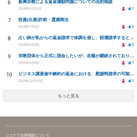
6
新興宗教による返金減額問題についての法的相談
1
2024年4月21日
7
投資(出資)詐欺・霊感商法
2
2018年7月8日
8
占い師が私からの返金請求で体調を崩し、賠償請求すると言っています
2
2018年4月9日
9
宗教団体から正式に脱会したいが、在籍が継続されており困っています（宗教二世）
1
2025年5月8日
10
ビジネス講座途中解約の返金における、慰謝料請求の可能性について
1
2024年12月19日
もっと見る
ココナラ法律相談について