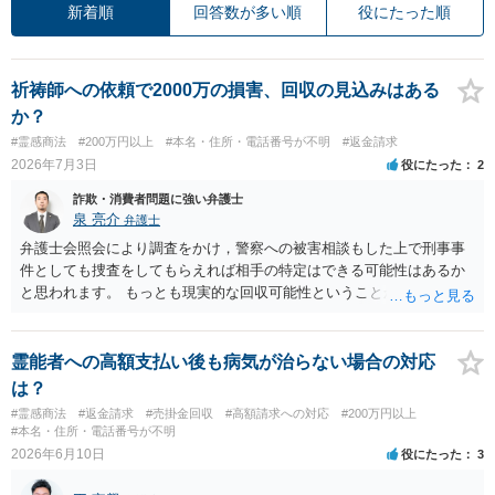
新着順
回答数が多い順
役にたった順
祈祷師への依頼で2000万の損害、回収の見込みはある
か？
#霊感商法
#200万円以上
#本名・住所・電話番号が不明
#返金請求
2026年7月3日
役にたった
2
詐欺・消費者問題に強い弁護士
泉 亮介
弁護士
弁護士会照会により調査をかけ，警察への被害相談もした上で刑事事
件としても捜査をしてもらえれば相手の特定はできる可能性はあるか
と思われます。 もっとも現実的な回収可能性ということから考える
と，回収可能性は高くないように思われますので，そのリスクを踏ま
えた上で弁護士費用をかけて対応をするかどうかを検討する必要があ
るように思われます。
霊能者への高額支払い後も病気が治らない場合の対応
は？
#霊感商法
#返金請求
#売掛金回収
#高額請求への対応
#200万円以上
#本名・住所・電話番号が不明
2026年6月10日
役にたった
3