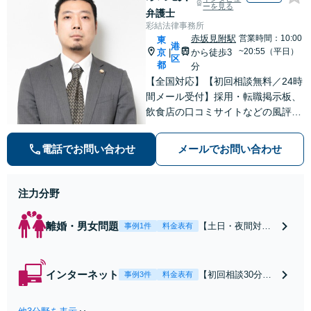
捜査経験を活かした先回
ーを見る
弁護士
りのサポートが強み。高
彩結法律事務所
い交渉力で示談成立へ尽
赤坂見附駅
営業時間：10:00
東
港
力。少年事件／告訴・告
~20:55（平日）
京
から徒歩3
|
区
発の経験多数有り
都
分
【全国対応】【初回相談無料／24時
間メール受付】採用・転職掲示板、
飲食店の口コミサイトなどの風評被
害対策など実績あり！【刑事】犯罪
の種類を問わず相談可。可能な限り
電話でお問い合わせ
メールでお問い合わせ
早期対応で駆けつけサポート【労
働】不当解雇・残業代請求はおまか
せください
注力分野
離婚・男女問題
【土日・夜間対応
事例1件
料金表有
可】【初回相談30
分無料】「相手方
から書面を提示さ
インターネット
【初回相談30分無
事例3件
料金表有
れたら、サインす
料】状況に応じて
る前にご相談を」
手段を使い分け、
経験豊富な弁護士