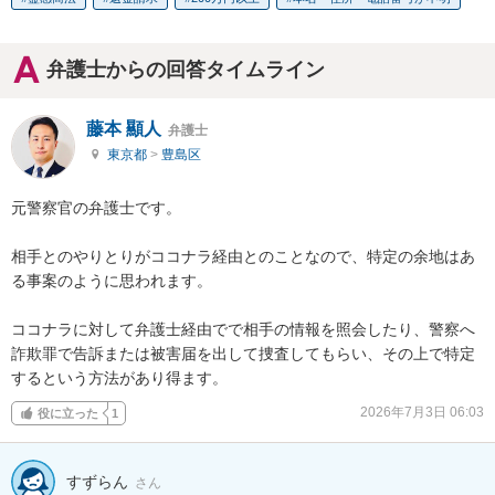
弁護士からの回答タイムライン
藤本 顯人
弁護士
東京都
>
豊島区
元警察官の弁護士です。

相手とのやりとりがココナラ経由とのことなので、特定の余地はあ
る事案のように思われます。

ココナラに対して弁護士経由でで相手の情報を照会したり、警察へ
詐欺罪で告訴または被害届を出して捜査してもらい、その上で特定
するという方法があり得ます。
2026年7月3日 06:03
役に立った
1
すずらん
さん