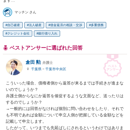
ます…
マッチン さん
自己破産
法人破産
借金返済の相談・交渉
多重債務
クレジット会社
銀行借り入れ
ベストアンサーに選ばれた回答
倉田 勲
弁護士
千葉県
>
千葉市中央区
こういった場合、債権者側から返答が来るまでは手続きが進まな
いのでしょうか？

弁護士側からなにか返答を催促するような文面など、送ったりは
するのでしょうか？

→一般的には回答がなければ個別に問い合わせをしたり、それで
も不明であれば金額について申立人側が把握している金額などを
記載して申立します。

したがって、いつまでも先延ばしにされるというわけではありま