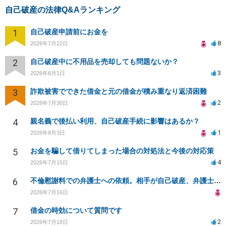
自己破産の法律Q&Aランキング
1
自己破産申請前にお金を
8
2026年7月22日
2
自己破産中に不用品を売却しても問題ないか？
3
2026年8月1日
3
詐欺被害でできた借金と元の借金が積み重なり返済困難
2
2026年7月30日
4
親名義で後払い利用、自己破産手続に影響はあるか？
1
2026年8月3日
5
お金を騙して借りてしまった場合の対処法と今後の対応策
4
2026年7月15日
6
不倫慰謝料での弁護士への依頼。相手が自己破産、弁護士との契約範囲は？
2026年7月16日
7
借金の時効について質問です
2
2026年7月18日