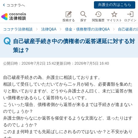
弁護士の方はこちら
ココナラへ
投稿する
探す
閲覧履歴
マイリスト
ログイン
ココナラ法律相談
法律Q&A
借金・債務整理の法律Q&A
自己破産の
自己破産手続き中の債権者の返答遅延に対する対
策は？
公開日時：
2026年7月2日 15:42
更新日時：
2026年7月5日 16:40
自己破産手続きの為、弁護士に相談しております。

相談して受任していただいてから二ヶ月が経ち、必要書類を集めた
りと動いておりますが、どうやら弁護士さん曰く、未だに返答が無
い債権者があるらしく返答待ちらしいです。

こういった場合、債権者側から返答が来るまでは手続きが進まない
のでしょうか？

弁護士側からなにか返答を催促するような文面など、送ったりはす
るのでしょうか？

このまま何時までも先延ばしにされるのではないか？と不安があり