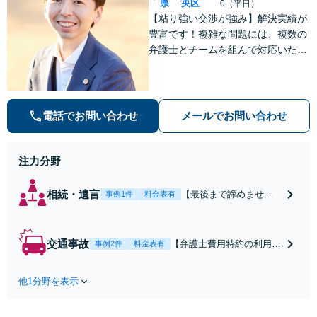
県
央区
0（平日）
【粘り強い交渉が強み】解決実績が
豊富です！複雑な問題には、複数の
弁護士とチームを組んで対応いたし
ます。【安心・分かりやすい料金体
系】些細なお悩みにも、丁寧に寄り
添い、不安を軽減します。まずはお
気軽にご相談ください。
電話でお問い合わせ
メールでお問い合わせ
注力分野
相続・遺言
【最後まで諦めませ
事例1件
料金表有
ん】親族間の交渉、複
雑な手続き、全て対応
します！不利な条件で
交通事故
【弁護士費用特約の利用＆
事例2件
料金表有
合意してしまう前にご
Zoom相談可】【死亡・骨
相談ください。【土
折・後遺障害・むち打ち
地・不動産】長期化し
他1分野を表示
等】交通事故でご家族がな
ている問題もできる限
くなってしまった方やお怪
り円滑な交渉へと導き
我された方はまずご相談く