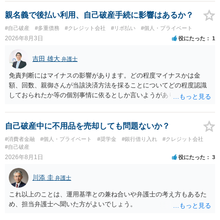
親名義で後払い利用、自己破産手続に影響はあるか？
#自己破産
#多重債務
#クレジット会社
#リボ払い
#個人・プライベート
2026年8月3日
役にたった
1
吉田 雄大
弁護士
免責判断にはマイナスの影響があります。どの程度マイナスかは金
額、回数、親御さんが当該決済方法を採ることについてどの程度認識
しておられたか等の個別事情に依るとしか言いようがありません。 と
もあれ、依頼しておられる弁護士さんに直ちに具体的状況をお伝えに
なって相談し、善後策を考えることをお勧めします。
自己破産中に不用品を売却しても問題ないか？
#消費者金融
#個人・プライベート
#奨学金
#銀行借り入れ
#クレジット会社
#自己破産
2026年8月1日
役にたった
3
川添 圭
弁護士
これ以上のことは、運用基準との兼ね合いや弁護士の考え方もあるた
め、担当弁護士へ聞いた方がよいでしょう。