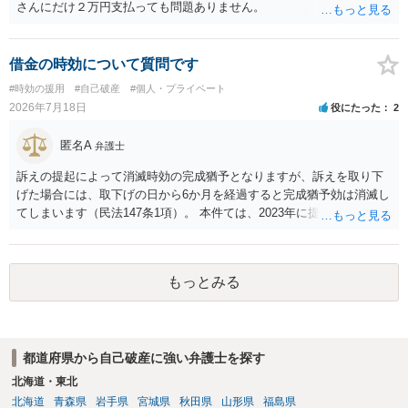
さんにだけ２万円支払っても問題ありません。
借金の時効について質問です
#時効の援用
#自己破産
#個人・プライベート
2026年7月18日
役にたった
2
匿名A
弁護士
訴えの提起によって消滅時効の完成猶予となりますが、訴えを取り下
げた場合には、取下げの日から6か月を経過すると完成猶予効は消滅し
てしまいます（民法147条1項）。 本件ては、2023年に提訴された債権
者については時効の更新はなされておらず、2026年5月に提訴された債
権者については取下げ日から6か月以内に再提訴しなければやはり時効
は更新しないことになります。ただし、消滅時効の起算点は、不払い
もっとみる
日ではなく期限の利益喪失日（通常は所定の分割の支払期日から1～2
か月程度経過しても支払いがなければ一括返済可能という契約になっ
ている）ですので、時効期間の経過が2027年1月であるとは限りません
（3月や4月といった可能性がある）。
都道府県から自己破産に強い弁護士を探す
北海道・東北
北海道
青森県
岩手県
宮城県
秋田県
山形県
福島県