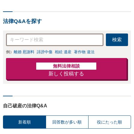
ます。事業承継／相続
ださい。ご自身での対応で
放棄も対応可能。【JR
は損をしてしまうかもしれ
千葉駅近く】駐車場あ
ません。代わりに交渉・手
り
法律Q&Aを探す
続きをし、負担を軽減。
検索
例）
離婚 慰謝料
誹謗中傷
相続 遺産
著作物 違法
無料法律相談
新しく投稿する
自己破産の法律Q&A
新着順
回答数が多い順
役にたった順