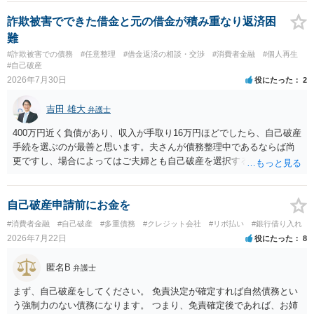
詐欺被害でできた借金と元の借金が積み重なり返済困
難
#詐欺被害での債務
#任意整理
#借金返済の相談・交渉
#消費者金融
#個人再生
#自己破産
2026年7月30日
役にたった
2
吉田 雄大
弁護士
400万円近く負債があり、収入が手取り16万円ほどでしたら、自己破産
手続を選ぶのが最善と思います。夫さんが債務整理中であるならば尚
更ですし、場合によってはご夫婦とも自己破産を選択する方法もある
と思います。
自己破産申請前にお金を
#消費者金融
#自己破産
#多重債務
#クレジット会社
#リボ払い
#銀行借り入れ
2026年7月22日
役にたった
8
匿名B
弁護士
まず、自己破産をしてください。 免責決定が確定すれば自然債務とい
う強制力のない債務になります。 つまり、免責確定後であれば、お姉