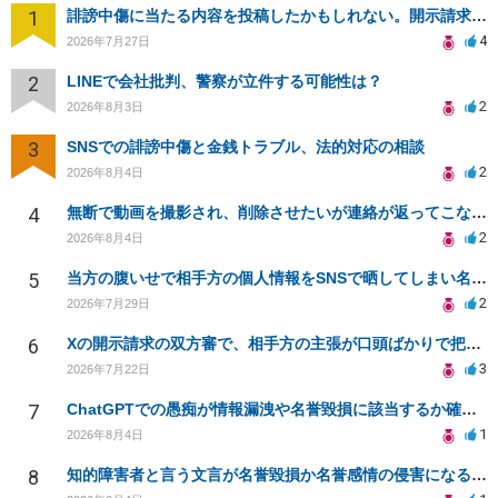
1
誹謗中傷に当たる内容を投稿したかもしれない。開示請求や民事刑事裁判に発展しうるのか教えて欲しい。
4
2026年7月27日
2
LINEで会社批判、警察が立件する可能性は？
2
2026年8月3日
3
SNSでの誹謗中傷と金銭トラブル、法的対応の相談
2
2026年8月4日
4
無断で動画を撮影され、削除させたいが連絡が返ってこない。
2
2026年8月4日
5
当方の腹いせで相手方の個人情報をSNSで晒してしまい名誉毀損させてしまったかもしれない
2
2026年7月29日
6
Xの開示請求の双方審で、相手方の主張が口頭ばかりで把握しきれません
3
2026年7月22日
7
ChatGPTでの愚痴が情報漏洩や名誉毀損に該当するか確認したい
1
2026年8月4日
8
知的障害者と言う文言が名誉毀損か名誉感情の侵害になるか教えてほしい。