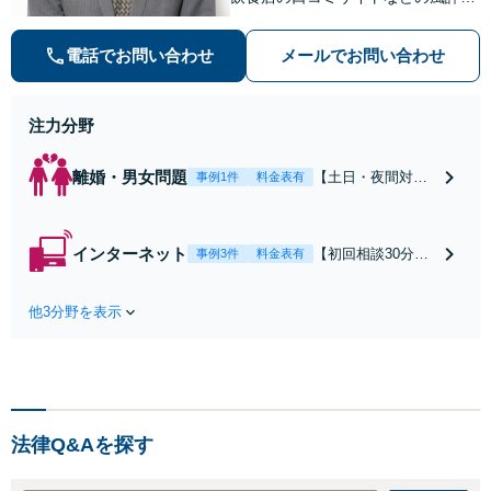
害対策など実績あり！【刑事】犯罪
の種類を問わず相談可。可能な限り
電話でお問い合わせ
メールでお問い合わせ
早期対応で駆けつけサポート【労
働】不当解雇・残業代請求はおまか
せください
注力分野
離婚・男女問題
【土日・夜間対応
事例1件
料金表有
可】【初回相談30
分無料】「相手方
から書面を提示さ
インターネット
【初回相談30分無
事例3件
料金表有
れたら、サインす
料】状況に応じて
る前にご相談を」
手段を使い分け、
経験豊富な弁護士
他3分野を表示
適切な方法で投稿
が全力で交渉にあ
の削除・発信者情
たります！相手方
報開示請求をおこ
と直接話す精神的
ないます「企業や
負担を軽減「弁護
お店の風評被害対
士の交渉で慰謝料
策／売り上げ低下
金額アップ／減額
法律Q&Aを探す
防止のために尽
交渉も対応可」
力」加害者側の対
【完全個室対応】