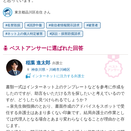
と思っています。
東京都品川区在住 さん
名誉毀損
誹謗中傷
発信者情報開示請求
被害者
ネット上の個人特定被害
訴訟・損害賠償請求
ベストアンサーに選ばれた回答
稲葉 進太郎
弁護士
神奈川県
>
川崎市川崎区
インターネットに注力する弁護士
書類一式はインターネット上のテンプレートなどを参考に作成を
したのですが、助言をいただける方を探したいと考えているので
すが、どうしたら見つけられるでしょうか？

→泉先生御指摘のとおり、書面作成のアドバイスをスポットで受
任する弁護士はあまり多くない印象です。結局弁護士の作業とし
ては代理人となる場合とあまり変わらなくなることが理由かと存
じます。
