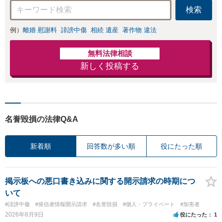
応可：開示請求の
検索
意見照会が来たと
きの対処法、被害
例）
離婚 慰謝料
誹謗中傷
相続 遺産
著作物 違法
者との示談交渉
無料法律相談
新しく投稿する
名誉毀損の法律Q&A
新着順
回答数が多い順
役にたった順
掲示板への悪口書き込みに関する開示請求の時期につ
いて
#誹謗中傷
#発信者情報開示請求
#名誉毀損
#個人・プライベート
#加害者
2026年8月9日
役にたった
1