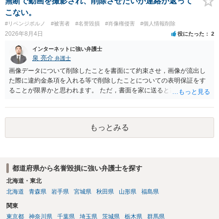
無断で動画を撮影され、削除させたいが連絡が返って
こない。
#リベンジポルノ
#被害者
#名誉毀損
#肖像権侵害
#個人情報削除
2026年8月4日
役にたった
2
インターネットに強い弁護士
泉 亮介
弁護士
画像データについて削除したことを書面にて約束させ，画像が流出し
た際に違約金条項を入れる等で削除したことについての表明保証をす
ることが限界かと思われます。 ただ，書面を家に送ると家族に不貞行
為が発覚しご自身が慰謝料請求を受けるリスクがあるため，書面で削
除等を求めることは避けたほうが良いかと思われます。
もっとみる
都道府県から名誉毀損に強い弁護士を探す
北海道・東北
北海道
青森県
岩手県
宮城県
秋田県
山形県
福島県
関東
東京都
神奈川県
千葉県
埼玉県
茨城県
栃木県
群馬県