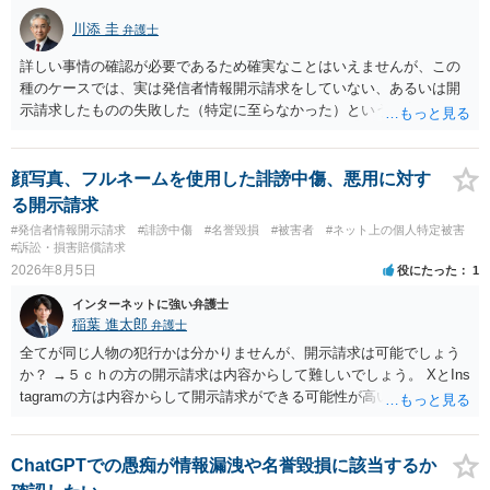
川添 圭
弁護士
詳しい事情の確認が必要であるため確実なことはいえませんが、この
種のケースでは、実は発信者情報開示請求をしていない、あるいは開
示請求したものの失敗した（特定に至らなかった）という事案が比較
的多いです（特に、発信者情報開示請求を行ったことを誇示するよう
な投稿をする場合にはなおさら）。
顔写真、フルネームを使用した誹謗中傷、悪用に対す
る開示請求
#発信者情報開示請求
#誹謗中傷
#名誉毀損
#被害者
#ネット上の個人特定被害
#訴訟・損害賠償請求
2026年8月5日
役にたった
1
インターネットに強い弁護士
稲葉 進太郎
弁護士
全てが同じ人物の犯行かは分かりませんが、開示請求は可能でしょう
か？ →５ｃｈの方の開示請求は内容からして難しいでしょう。 XとIns
tagramの方は内容からして開示請求ができる可能性が高いでしょう。
ただ、アカウントが削除されていると開示請求は失敗する可能性が高
いでしょう。７月中にアカウントが削除されている場合、今から進め
ても失敗する可能性が高いように思われます。 相手を特定できた場
ChatGPTでの愚痴が情報漏洩や名誉毀損に該当するか
合、相手に全ての弁護士費用を負担させることは可能でしょうか？ →