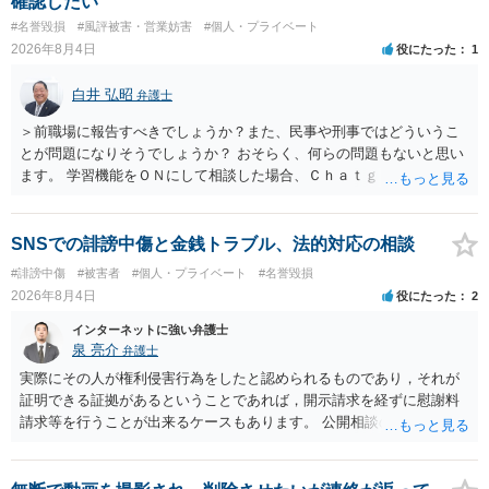
確認したい
訴訟外の交渉で相手方が認めれば負担させることができるでしょう。
#名誉毀損
#風評被害・営業妨害
#個人・プライベート
訴訟で判決となった場合は、実際の弁護士費用が認められる場合と認
2026年8月4日
役にたった
1
められない場合があり何ともいえないところでしょう。
白井 弘昭
弁護士
＞前職場に報告すべきでしょうか？また、民事や刑事ではどういうこ
とが問題になりそうでしょうか？ おそらく、何らの問題もないと思い
ます。 学習機能をＯＮにして相談した場合、Ｃｈａｔｇｐｔがｏｐｅ
ｎＡＩに相談内容を蓄積し、他の質問者への何らかの回答の際に参照
する可能性がありますが、個人名や会社名を特定していない限り、一
般論として抽象化されて回答に織り込まれる可能性が生じるにすぎま
SNSでの誹謗中傷と金銭トラブル、法的対応の相談
せんので、その情報自体が、秘密情報に当たるとは思えませんし、名
#誹謗中傷
#被害者
#個人・プライベート
#名誉毀損
誉棄損として、個人や会社に対する誹謗中傷の不特定多数への公開に
2026年8月4日
役にたった
2
当たるとも思われません。 もちろん、誰がその内容をｃｈａｔｇｐｔ
に入力したかも第三者にしられることはないので、個人や会社の特定
インターネットに強い弁護士
をせずに書き込んだことで（おそらく特定して書き込んだとして
泉 亮介
弁護士
も）、相談者さんが刑事民事の責任に問われることはないでしょう。
実際にその人が権利侵害行為をしたと認められるものであり，それが
私見ながらご参考まで。
証明できる証拠があるということであれば，開示請求を経ずに慰謝料
請求等を行うことが出来るケースもあります。 公開相談の場では回答
は難しいかと思われますので，お手持ちの証拠資料を持参の上弁護士
に個別に相談されると良いでしょう。