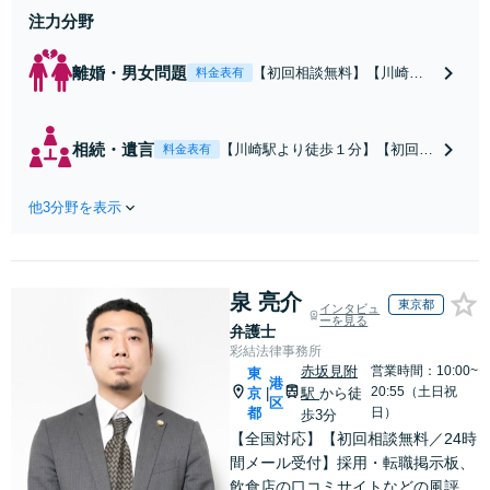
注力分野
離婚・男女問題
【初回相談無料】【川崎駅
料金表有
徒歩1分】不貞行為の慰謝料
（請求された／請求した
い）・熟年離婚・年金分
相続・遺言
【川崎駅より徒歩１分】【初回相
料金表有
割・婚姻費用・養育費・財
談無料】遺産相続トラブルや遺言
産分与・離婚の慰謝料など
作成などの相続問題に豊富な実績
実績多数。川崎地域に根ざ
他3分野を表示
があります。安心・信頼・丁寧を
した弁護士として、あなた
心がけ，質の高いリーガルサービ
の人生の再スタートを全力
スを目指しております。
で後押しします。
泉 亮介
東京都
インタビュ
ーを見る
弁護士
彩結法律事務所
赤坂見附
営業時間：10:00~
東
港
20:55（土日祝
京
駅
から徒
|
区
都
日）
歩3分
【全国対応】【初回相談無料／24時
間メール受付】採用・転職掲示板、
飲食店の口コミサイトなどの風評被