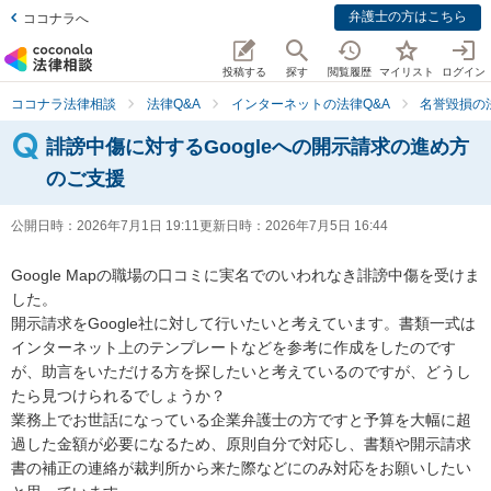
弁護士の方はこちら
ココナラへ
投稿する
探す
閲覧履歴
マイリスト
ログイン
ココナラ法律相談
法律Q&A
インターネットの法律Q&A
名誉毀損の
誹謗中傷に対するGoogleへの開示請求の進め方
のご支援
公開日時：
2026年7月1日 19:11
更新日時：
2026年7月5日 16:44
Google Mapの職場の口コミに実名でのいわれなき誹謗中傷を受けま
した。

開示請求をGoogle社に対して行いたいと考えています。書類一式は
インターネット上のテンプレートなどを参考に作成をしたのです
が、助言をいただける方を探したいと考えているのですが、どうし
たら見つけられるでしょうか？

業務上でお世話になっている企業弁護士の方ですと予算を大幅に超
過した金額が必要になるため、原則自分で対応し、書類や開示請求
書の補正の連絡が裁判所から来た際などにのみ対応をお願いしたい