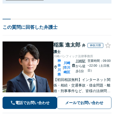
この質問に回答した弁護士
稲葉 進太郎
弁
神奈川県
護士
川崎パシフィック法律事務所
神
川崎駅
営業時間：09:00
川崎
奈
~22:00（土日祝
から徒
市川
|
川
日）
歩1分
崎区
県
【初回相談無料】インターネット関
係・相続・交通事故・借金問題・離
婚・刑事事件など、皆様の法律問題
を解決すべく、親身になって取り組
みます。クチコミ・リピーターの方
電話でお問い合わせ
メールでお問い合わせ
も多数。お気軽にお問い合わせ下さ
い。