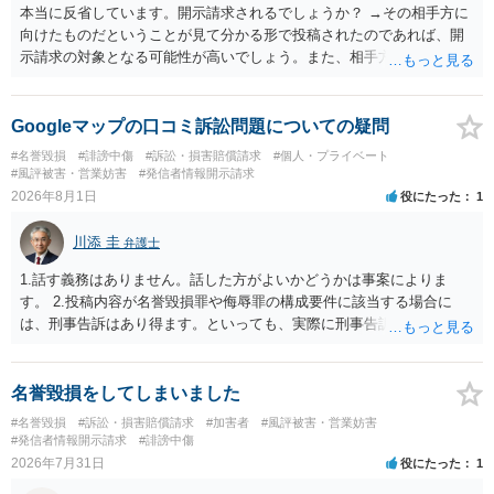
本当に反省しています。開示請求されるでしょうか？ →その相手方に
向けたものだということが見て分かる形で投稿されたのであれば、開
示請求の対象となる可能性が高いでしょう。また、相手方の投稿した
文章からすると、実際に発信者情報開示請求がなされる可能性がある
と存じます。発信者情報開示請求が進むと、投稿に使った回線の契約
者のところに、意見照会がなされます。アカウント情報開示の場合
Googleマップの口コミ訴訟問題についての疑問
は、アカウントの登録メールに意見照会がなされます。 また、された
#名誉毀損
#誹謗中傷
#訴訟・損害賠償請求
#個人・プライベート
場合賠償金はいくらでしょうか。 →ケースバイケースであり、数万円
#風評被害・営業妨害
#発信者情報開示請求
から１００万単位まで様々でしょう。裁判外であれば交渉して相手方
2026年8月1日
役にたった
1
の請求額から減額することを試みることとなるでしょう。
川添 圭
弁護士
1.話す義務はありません。話した方がよいかどうかは事案によりま
す。 2.投稿内容が名誉毀損罪や侮辱罪の構成要件に該当する場合に
は、刑事告訴はあり得ます。といっても、実際に刑事告訴に動くかど
うかは事案によります。 3.これも事案によりますが、半年から1年程度
です。Googleは電話番号の開示請求もできることが多いので、少しで
も特定可能になるよう、複数ルートで開示請求が行われることが多い
名誉毀損をしてしまいました
です。さらにいえば、利用者からの口コミ投稿の場合、開示請求者は
#名誉毀損
#訴訟・損害賠償請求
#加害者
#風評被害・営業妨害
ある程度対象者を特定できている（ただし証拠による裏付けか必要な
#発信者情報開示請求
#誹謗中傷
ので発信者情報開示請求をする）というケースが比較的多いと思われ
2026年7月31日
役にたった
1
ます。