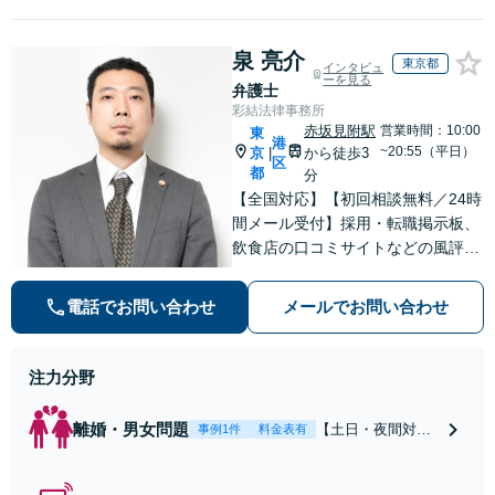
泉 亮介
東京都
インタビュ
ーを見る
弁護士
彩結法律事務所
赤坂見附駅
営業時間：10:00
東
港
~20:55（平日）
京
から徒歩3
|
区
都
分
【全国対応】【初回相談無料／24時
間メール受付】採用・転職掲示板、
飲食店の口コミサイトなどの風評被
害対策など実績あり！【刑事】犯罪
の種類を問わず相談可。可能な限り
電話でお問い合わせ
メールでお問い合わせ
早期対応で駆けつけサポート【労
働】不当解雇・残業代請求はおまか
せください
注力分野
離婚・男女問題
【土日・夜間対応
事例1件
料金表有
可】【初回相談30
分無料】「相手方