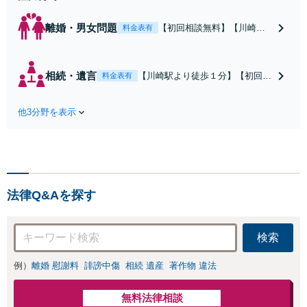
離婚・男女問題
【初回相談無料】【川崎駅
料金表有
徒歩1分】不貞行為の慰謝料
（請求された／請求した
い）・熟年離婚・年金分
相続・遺言
【川崎駅より徒歩１分】【初回相
料金表有
割・婚姻費用・養育費・財
談無料】遺産相続トラブルや遺言
産分与・離婚の慰謝料など
作成などの相続問題に豊富な実績
実績多数。川崎地域に根ざ
他3分野を表示
があります。安心・信頼・丁寧を
した弁護士として、あなた
心がけ，質の高いリーガルサービ
の人生の再スタートを全力
スを目指しております。
で後押しします。
法律Q&Aを探す
検索
例）
離婚 慰謝料
誹謗中傷
相続 遺産
著作物 違法
無料法律相談