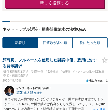
新しく投稿する
ネットトラブル訴訟・損害賠償請求の法律Q&A
新着順
回答数が多い順
役にたった順
顔写真、フルネームを使用した誹謗中傷、悪用に対す
る開示請求
#発信者情報開示請求
#誹謗中傷
#名誉毀損
#被害者
#ネット上の個人特定被害
#訴訟・損害賠償請求
2026年8月5日
役にたった
1
インターネットに強い弁護士
稲葉 進太郎
弁護士
全てが同じ人物の犯行かは分かりませんが、開示請求は可能でしょう
か？ →５ｃｈの方の開示請求は内容からして難しいでしょう。 XとIns
tagramの方は内容からして開示請求ができる可能性が高いでしょう。