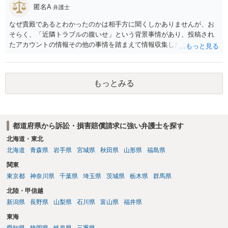
匿名A
弁護士
なぜ貴殿であるとわかったのかは相手方に聞くしかありませんが、お
そらく、「近隣トラブルの腹いせ」という背景事情があり、投稿され
たアカウントの情報その他の事情を踏まえて情報収集した結果、この
ような投稿をするのは貴殿しかいないと推測したもので、これに対し
貴殿が投稿した事実を認めてしまったことで「答え合わせ」になって
しまったのではないでしょうか。 相手方の動きについても、相手方次
もっとみる
第ですので何とも言えません。公開の場で回答するには情報が乏し
く、ここで詳細を明らかにすることは事案の特定に繋がってしまうの
で、弁護士へ直接相談した方がよいです。
都道府県から訴訟・損害賠償請求に強い弁護士を探す
北海道・東北
北海道
青森県
岩手県
宮城県
秋田県
山形県
福島県
関東
東京都
神奈川県
千葉県
埼玉県
茨城県
栃木県
群馬県
北陸・甲信越
新潟県
長野県
山梨県
石川県
富山県
福井県
東海