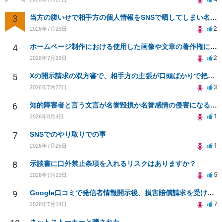
3
当方の腹いせで相手方の個人情報をSNSで晒してしまい名誉毀損させてしまったかもしれない
2
2026年7月29日
4
ホームページ制作における使用した画像や文章の著作権について
2
2026年7月29日
5
Xの開示請求の双方審で、相手方の主張が口頭ばかりで把握しきれません
3
2026年7月22日
6
知的障害者と言う文言が名誉毀損か名誉感情の侵害になるか教えてほしい。
1
2026年8月4日
7
SNSでのやり取りでの事
1
2026年7月25日
8
示談書に口外禁止条項を入れるリスクはありますか？
5
2026年7月23日
9
Google口コミで発信者情報開示後、損害賠償請求を受けています。示談について相談です。
7
2026年7月14日