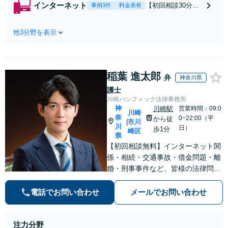
から書面を提示さ
インターネット
【初回相談30分無
事例3件
料金表有
れたら、サインす
料】状況に応じて
る前にご相談を」
手段を使い分け、
経験豊富な弁護士
他3分野を表示
適切な方法で投稿
が全力で交渉にあ
の削除・発信者情
たります！相手方
報開示請求をおこ
と直接話す精神的
ないます「企業や
負担を軽減「弁護
稲葉 進太郎
お店の風評被害対
弁
神奈川県
士の交渉で慰謝料
策／売り上げ低下
護士
金額アップ／減額
防止のために尽
川崎パシフィック法律事務所
交渉も対応可」
力」加害者側の対
神
川崎駅
営業時間：09:0
【完全個室対応】
川崎
奈
応可：開示請求の
0~22:00（平
から徒
市川
|
川
意見照会が来たと
日）
歩1分
崎区
県
きの対処法、被害
【初回相談無料】インターネット関
者との示談交渉
係・相続・交通事故・借金問題・離
婚・刑事事件など、皆様の法律問題
を解決すべく、親身になって取り組
みます。クチコミ・リピーターの方
電話でお問い合わせ
メールでお問い合わせ
も多数。お気軽にお問い合わせ下さ
い。
注力分野