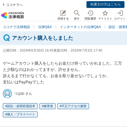
弁護士の方はこちら
ココナラへ
投稿する
探す
閲覧履歴
マイリスト
ログイン
ココナラ法律相談
法律Q&A
インターネットの法律Q&A
訴訟・損害
アカウント購入をしました
公開日時：
2026年6月30日 16:45
更新日時：
2026年7月3日 17:40
ゲームアカウント購入をしたらお金だけ持っていかれました。三万
と少額なのはわかってますが、許せません。

訴えるまで行かなくても、お金を取り返せないでしょうか。

支払いはPayPayでした
つばめ さん
訴訟・損害賠償請求
被害者
不正アクセス被害
個人・プライベート