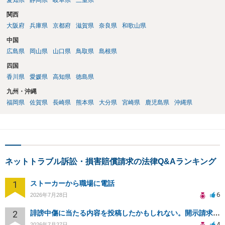
愛知県
静岡県
岐阜県
三重県
関西
大阪府
兵庫県
京都府
滋賀県
奈良県
和歌山県
中国
広島県
岡山県
山口県
鳥取県
島根県
四国
香川県
愛媛県
高知県
徳島県
九州・沖縄
福岡県
佐賀県
長崎県
熊本県
大分県
宮崎県
鹿児島県
沖縄県
ネットトラブル訴訟・損害賠償請求の法律Q&Aランキング
1
ストーカーから職場に電話
6
2026年7月28日
2
誹謗中傷に当たる内容を投稿したかもしれない。開示請求や民事刑事裁判に発展しうるのか教えて欲しい。
4
2026年7月27日