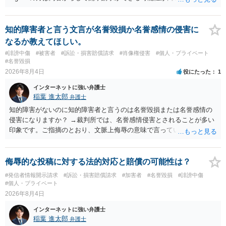
ただ、アカウントが削除されていると開示請求は失敗する可能性が高
いでしょう。７月中にアカウントが削除されている場合、今から進め
ても失敗する可能性が高いように思われます。 相手を特定できた場
知的障害者と言う文言が名誉毀損か名誉感情の侵害に
合、相手に全ての弁護士費用を負担させることは可能でしょうか？ →
なるか教えてほしい。
訴訟外の交渉で相手方が認めれば負担させることができるでしょう。
#誹謗中傷
#被害者
#訴訟・損害賠償請求
#肖像権侵害
#個人・プライベート
訴訟で判決となった場合は、実際の弁護士費用が認められる場合と認
#名誉毀損
められない場合があり何ともいえないところでしょう。
2026年8月4日
役にたった
1
インターネットに強い弁護士
稲葉 進太郎
弁護士
知的障害がないのに知的障害者と言うのは名誉毀損または名誉感情の
侵害になりますか？ →裁判所では、名誉感情侵害とされることが多い
印象です。ご指摘のとおり、文脈上侮辱の意味で言っている点も加味
されていると思います。
侮辱的な投稿に対する法的対応と賠償の可能性は？
#発信者情報開示請求
#訴訟・損害賠償請求
#加害者
#名誉毀損
#誹謗中傷
#個人・プライベート
2026年8月4日
インターネットに強い弁護士
稲葉 進太郎
弁護士