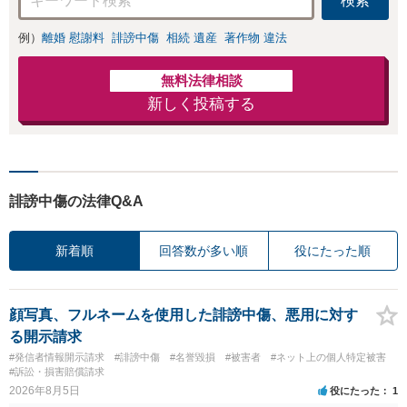
検索
意見照会が来たと
きの対処法、被害
例）
離婚 慰謝料
誹謗中傷
相続 遺産
著作物 違法
者との示談交渉
無料法律相談
新しく投稿する
誹謗中傷の法律Q&A
新着順
回答数が多い順
役にたった順
顔写真、フルネームを使用した誹謗中傷、悪用に対す
る開示請求
#発信者情報開示請求
#誹謗中傷
#名誉毀損
#被害者
#ネット上の個人特定被害
#訴訟・損害賠償請求
2026年8月5日
役にたった
1