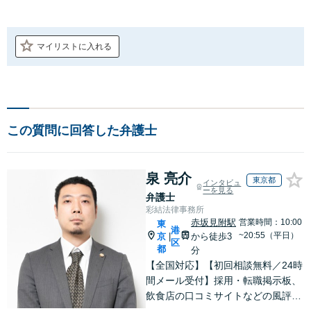
マイリストに入れる
この質問に回答した弁護士
泉 亮介
東京都
インタビュ
ーを見る
弁護士
彩結法律事務所
赤坂見附駅
営業時間：10:00
東
港
~20:55（平日）
京
から徒歩3
|
区
都
分
【全国対応】【初回相談無料／24時
間メール受付】採用・転職掲示板、
飲食店の口コミサイトなどの風評被
害対策など実績あり！【刑事】犯罪