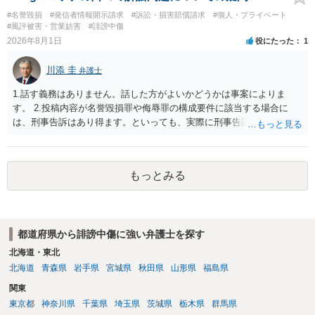
は、アカウントの登録メールに意見照会がなされます。 また、された
#名誉毀損
#発信者情報開示請求
#訴訟・損害賠償請求
#個人・プライベート
場合賠償金はいくらでしょうか。 →ケースバイケースであり、数万円
#風評被害・営業妨害
#誹謗中傷
から１００万単位まで様々でしょう。裁判外であれば交渉して相手方
2026年8月1日
役にたった
1
の請求額から減額することを試みることとなるでしょう。
川添 圭
弁護士
1.話す義務はありません。話した方がよいかどうかは事案によりま
す。 2.投稿内容が名誉毀損罪や侮辱罪の構成要件に該当する場合に
は、刑事告訴はあり得ます。といっても、実際に刑事告訴に動くかど
うかは事案によります。 3.これも事案によりますが、半年から1年程度
です。Googleは電話番号の開示請求もできることが多いので、少しで
も特定可能になるよう、複数ルートで開示請求が行われることが多い
もっとみる
です。さらにいえば、利用者からの口コミ投稿の場合、開示請求者は
ある程度対象者を特定できている（ただし証拠による裏付けか必要な
ので発信者情報開示請求をする）というケースが比較的多いと思われ
ます。
都道府県から誹謗中傷に強い弁護士を探す
北海道・東北
北海道
青森県
岩手県
宮城県
秋田県
山形県
福島県
関東
東京都
神奈川県
千葉県
埼玉県
茨城県
栃木県
群馬県