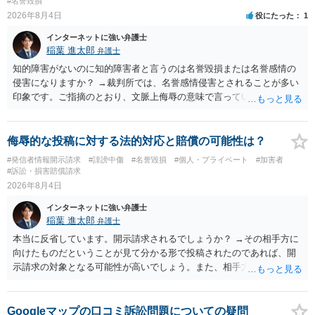
#名誉毀損
2026年8月4日
役にたった
1
インターネットに強い弁護士
稲葉 進太郎
弁護士
知的障害がないのに知的障害者と言うのは名誉毀損または名誉感情の
侵害になりますか？ →裁判所では、名誉感情侵害とされることが多い
印象です。ご指摘のとおり、文脈上侮辱の意味で言っている点も加味
されていると思います。
侮辱的な投稿に対する法的対応と賠償の可能性は？
#発信者情報開示請求
#誹謗中傷
#名誉毀損
#個人・プライベート
#加害者
#訴訟・損害賠償請求
2026年8月4日
インターネットに強い弁護士
稲葉 進太郎
弁護士
本当に反省しています。開示請求されるでしょうか？ →その相手方に
向けたものだということが見て分かる形で投稿されたのであれば、開
示請求の対象となる可能性が高いでしょう。また、相手方の投稿した
文章からすると、実際に発信者情報開示請求がなされる可能性がある
と存じます。発信者情報開示請求が進むと、投稿に使った回線の契約
者のところに、意見照会がなされます。アカウント情報開示の場合
Googleマップの口コミ訴訟問題についての疑問