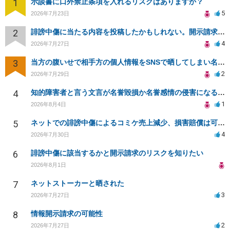
1
示談書に口外禁止条項を入れるリスクはありますか？
5
2026年7月23日
2
誹謗中傷に当たる内容を投稿したかもしれない。開示請求や民事刑事裁判に発展しうるのか教えて欲しい。
4
2026年7月27日
3
当方の腹いせで相手方の個人情報をSNSで晒してしまい名誉毀損させてしまったかもしれない
2
2026年7月29日
4
知的障害者と言う文言が名誉毀損か名誉感情の侵害になるか教えてほしい。
1
2026年8月4日
5
ネットでの誹謗中傷によるコミケ売上減少、損害賠償は可能か？
4
2026年7月30日
6
誹謗中傷に該当するかと開示請求のリスクを知りたい
2026年8月1日
7
ネットストーカーと晒された
3
2026年7月27日
8
情報開示請求の可能性
2
2026年7月27日