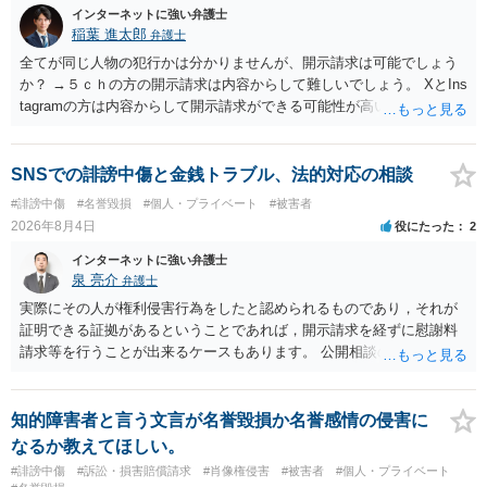
インターネットに強い弁護士
稲葉 進太郎
弁護士
全てが同じ人物の犯行かは分かりませんが、開示請求は可能でしょう
か？ →５ｃｈの方の開示請求は内容からして難しいでしょう。 XとIns
tagramの方は内容からして開示請求ができる可能性が高いでしょう。
ただ、アカウントが削除されていると開示請求は失敗する可能性が高
いでしょう。７月中にアカウントが削除されている場合、今から進め
ても失敗する可能性が高いように思われます。 相手を特定できた場
SNSでの誹謗中傷と金銭トラブル、法的対応の相談
合、相手に全ての弁護士費用を負担させることは可能でしょうか？ →
#誹謗中傷
#名誉毀損
#個人・プライベート
#被害者
訴訟外の交渉で相手方が認めれば負担させることができるでしょう。
2026年8月4日
役にたった
2
訴訟で判決となった場合は、実際の弁護士費用が認められる場合と認
められない場合があり何ともいえないところでしょう。
インターネットに強い弁護士
泉 亮介
弁護士
実際にその人が権利侵害行為をしたと認められるものであり，それが
証明できる証拠があるということであれば，開示請求を経ずに慰謝料
請求等を行うことが出来るケースもあります。 公開相談の場では回答
は難しいかと思われますので，お手持ちの証拠資料を持参の上弁護士
に個別に相談されると良いでしょう。
知的障害者と言う文言が名誉毀損か名誉感情の侵害に
なるか教えてほしい。
#誹謗中傷
#訴訟・損害賠償請求
#肖像権侵害
#被害者
#個人・プライベート