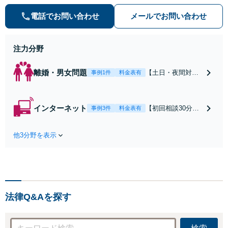
の種類を問わず相談可。可能な限り
電話でお問い合わせ
メールでお問い合わせ
早期対応で駆けつけサポート【労
働】不当解雇・残業代請求はおまか
せください
注力分野
離婚・男女問題
【土日・夜間対応
事例1件
料金表有
可】【初回相談30
分無料】「相手方
から書面を提示さ
インターネット
【初回相談30分無
事例3件
料金表有
れたら、サインす
料】状況に応じて
る前にご相談を」
手段を使い分け、
経験豊富な弁護士
他3分野を表示
適切な方法で投稿
が全力で交渉にあ
の削除・発信者情
たります！相手方
報開示請求をおこ
と直接話す精神的
ないます「企業や
負担を軽減「弁護
お店の風評被害対
士の交渉で慰謝料
策／売り上げ低下
金額アップ／減額
法律Q&Aを探す
防止のために尽
交渉も対応可」
力」加害者側の対
【完全個室対応】
応可：開示請求の