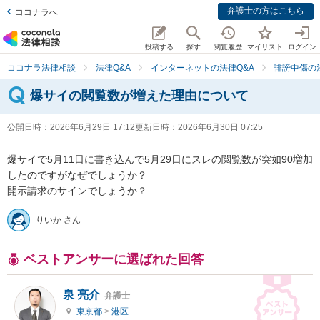
弁護士の方はこちら
ココナラへ
投稿する
探す
閲覧履歴
マイリスト
ログイン
ココナラ法律相談
法律Q&A
インターネットの法律Q&A
誹謗中傷の
爆サイの閲覧数が増えた理由について
公開日時：
2026年6月29日 17:12
更新日時：
2026年6月30日 07:25
爆サイで5月11日に書き込んで5月29日にスレの閲覧数が突如90増加
したのですがなぜでしょうか？

開示請求のサインでしょうか？
りいか さん
ベストアンサーに選ばれた回答
泉 亮介
弁護士
東京都
>
港区