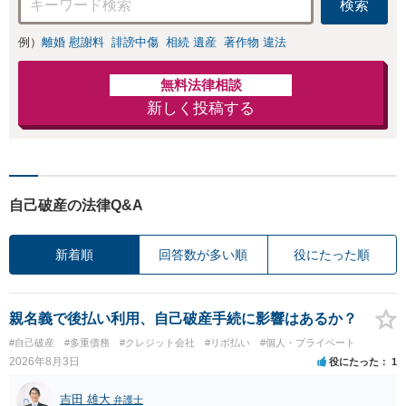
検索
例）
離婚 慰謝料
誹謗中傷
相続 遺産
著作物 違法
無料法律相談
新しく投稿する
自己破産の法律Q&A
新着順
回答数が多い順
役にたった順
親名義で後払い利用、自己破産手続に影響はあるか？
#自己破産
#多重債務
#クレジット会社
#リボ払い
#個人・プライベート
2026年8月3日
役にたった
1
吉田 雄大
弁護士