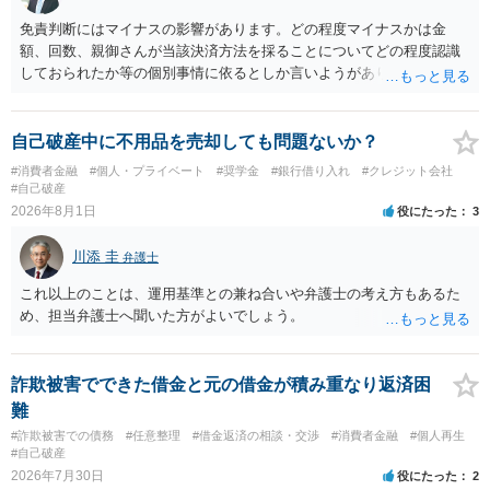
免責判断にはマイナスの影響があります。どの程度マイナスかは金
額、回数、親御さんが当該決済方法を採ることについてどの程度認識
しておられたか等の個別事情に依るとしか言いようがありません。 と
もあれ、依頼しておられる弁護士さんに直ちに具体的状況をお伝えに
なって相談し、善後策を考えることをお勧めします。
自己破産中に不用品を売却しても問題ないか？
#消費者金融
#個人・プライベート
#奨学金
#銀行借り入れ
#クレジット会社
#自己破産
2026年8月1日
役にたった
3
川添 圭
弁護士
これ以上のことは、運用基準との兼ね合いや弁護士の考え方もあるた
め、担当弁護士へ聞いた方がよいでしょう。
詐欺被害でできた借金と元の借金が積み重なり返済困
難
#詐欺被害での債務
#任意整理
#借金返済の相談・交渉
#消費者金融
#個人再生
#自己破産
2026年7月30日
役にたった
2