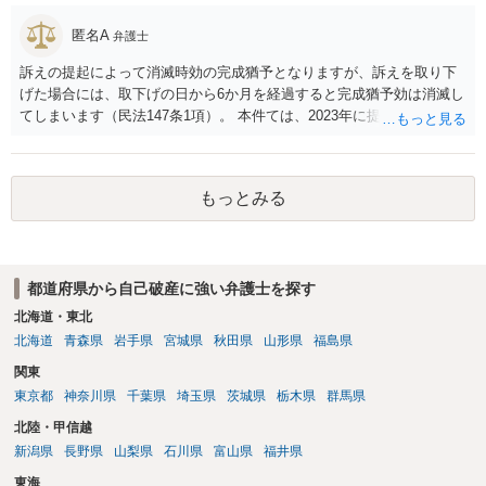
匿名A
弁護士
訴えの提起によって消滅時効の完成猶予となりますが、訴えを取り下
げた場合には、取下げの日から6か月を経過すると完成猶予効は消滅し
てしまいます（民法147条1項）。 本件ては、2023年に提訴された債権
者については時効の更新はなされておらず、2026年5月に提訴された債
権者については取下げ日から6か月以内に再提訴しなければやはり時効
は更新しないことになります。ただし、消滅時効の起算点は、不払い
もっとみる
日ではなく期限の利益喪失日（通常は所定の分割の支払期日から1～2
か月程度経過しても支払いがなければ一括返済可能という契約になっ
ている）ですので、時効期間の経過が2027年1月であるとは限りません
（3月や4月といった可能性がある）。
都道府県から自己破産に強い弁護士を探す
北海道・東北
北海道
青森県
岩手県
宮城県
秋田県
山形県
福島県
関東
東京都
神奈川県
千葉県
埼玉県
茨城県
栃木県
群馬県
北陸・甲信越
新潟県
長野県
山梨県
石川県
富山県
福井県
東海