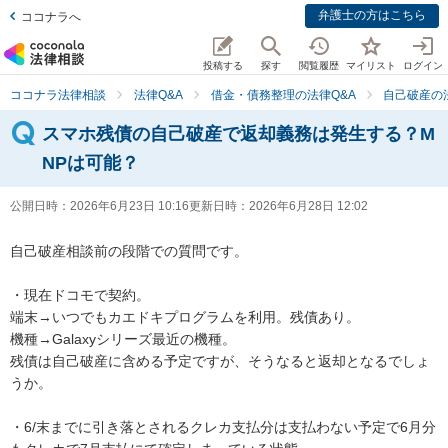
弁護士の方はこちら
ココナラへ
投稿する
探す
閲覧履歴
マイリスト
ログイン
ココナラ法律相談
法律Q&A
借金・債務整理の法律Q&A
自己破産の
スマホ残債の自己破産で返却義務は発生する？M
NPは可能？
公開日時：
2026年6月23日 10:16
更新日時：
2026年6月28日 12:02
自己破産相談前の段階での質問です。

・現在ドコモで契約。

端末→いつでもカエドキプログラムを利用。残債あり。

機種→Galaxyシリーズ最近の機種。

残債は自己破産に含める予定ですが、そうなると返却となるでしょ
うか。

・6/末までに引き落とされるクレカ支払分は支払わない予定で6月分