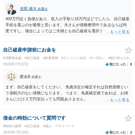
吉田 雄大
弁護士
400万円近く負債があり、収入が手取り16万円ほどでしたら、自己破産
手続を選ぶのが最善と思います。夫さんが債務整理中であるならば尚
更ですし、場合によってはご夫婦とも自己破産を選択する方法もある
と思います。
自己破産申請前にお金を
#消費者金融
#自己破産
#多重債務
#クレジット会社
#リボ払い
#銀行借り入れ
2026年7月22日
役にたった
8
匿名B
弁護士
まず、自己破産をしてください。 免責決定が確定すれば自然債務とい
う強制力のない債務になります。 つまり、免責確定後であれば、お姉
さんにだけ２万円支払っても問題ありません。
借金の時効について質問です
#時効の援用
#自己破産
#個人・プライベート
2026年7月18日
役にたった
2