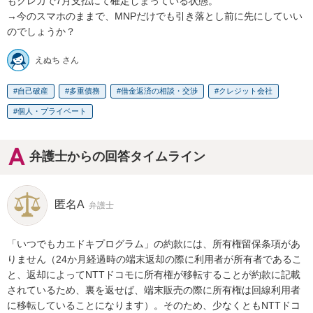
もクレカで7月支払にて確定しまっている状態。

→今のスマホのままで、МNPだけでも引き落とし前に先にしていい
のでしょうか？
えぬち さん
自己破産
多重債務
借金返済の相談・交渉
クレジット会社
個人・プライベート
弁護士からの回答タイムライン
匿名A
弁護士
「いつでもカエドキプログラム」の約款には、所有権留保条項があ
りません（24か月経過時の端末返却の際に利用者が所有者であるこ
と、返却によってNTTドコモに所有権が移転することが約款に記載
されているため、裏を返せば、端末販売の際に所有権は回線利用者
に移転していることになります）。そのため、少なくともNTTドコ