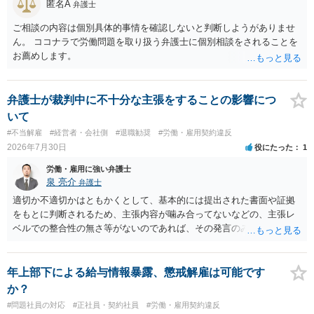
匿名A
弁護士
前に契約書の内容をレビューしてもらう価値は十分にあると思われま
す。 争点は、契約類型が雇用か業務委託か、実態として労働者性があ
ご相談の内容は個別具体的事情を確認しないと判断しようがありませ
るか、解除事由が双方にどう定められているか、違約金の算定根拠が
ん。 ココナラで労働問題を取り扱う弁護士に個別相談をされることを
合理的か、という複数論点に分かれます。契約前なら、交渉のパワー
お薦めします。
バランスの問題もありますが、修正余地があるうえ、後から争うより
コストを抑えやすいので、資料等を持参の上弁護士に確認されること
をお勧めします。 ・事務所側の解除でも、解除理由によってはタレン
弁護士が裁判中に不十分な主張をすることの影響につ
ト側に損害賠償が発生する建付けになっていることはあります。ただ
いて
し、事務所側が一方的に解除したのにタレントへ違約金を課す設計
#不当解雇
#経営者・会社側
#退職勧奨
#労働・雇用契約違反
は、合理性や対価性を欠くとして争いやすいです。逆に、タレント側
2026年7月30日
役にたった
1
の重大な契約違反がある場合は、実損害の範囲で請求される可能性は
あります。
労働・雇用に強い弁護士
泉 亮介
弁護士
適切か不適切かはともかくとして、基本的には提出された書面や証拠
をもとに判断されるため、主張内容が噛み合ってないなどの、主張レ
ベルでの整合性の無さ等がないのであれば、その発言のみで大きく不
利になるということはないように思われます。
年上部下による給与情報暴露、懲戒解雇は可能です
か？
#問題社員の対応
#正社員・契約社員
#労働・雇用契約違反