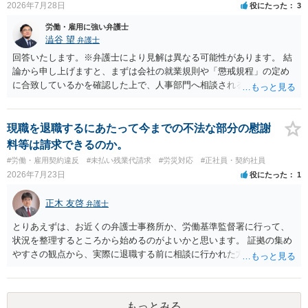
2026年7月28日
役にたった
3
労働・雇用に強い弁護士
澁谷 望
弁護士
回答いたします。※弁護士により見解は異なる可能性があります。 結
論から申し上げますと、まずは会社の就業規則や「懲戒規程」の定め
に合致しているかを確認した上で、人事部門へ相談されることが最優
先となります。 その上で、いきなりの懲戒解雇は法的ハードルが高い
ものの、重い懲戒処分の対象には十分なり得ます。 名誉や評価の回復
については、会社側に「部下の不正行為による情報漏洩」と正式に認
現職を退職するにあたって今までの不法な部分の慰謝
定させ、誤認した他部署への適切なフォローや周知を求めるのが有効
料等は請求できるのか。
です。 あるいは、懲戒があったことを社内で周知される手続があるの
#労働・雇用契約違反
#未払い残業代請求
#労災対応
#正社員・契約社員
ならば、それにより軽微ながら回復はできるかもしれません。 さらに
2026年7月23日
役にたった
1
個人としても、相手に対してプライバシー侵害等に基づく損害賠償
（慰謝料）を請求する選択肢がありえます（ただし、金額は多額にな
正木 友啓
弁護士
らない可能性があります。）。
とりあえずは、お近くの弁護士事務所か、労働基準監督署に行って、
状況を整理するところから始めるのがよいかと思います。 証拠の集め
やすさの観点から、実際に退職する前に相談に行かれた方がよいかと
思います
もっとみる