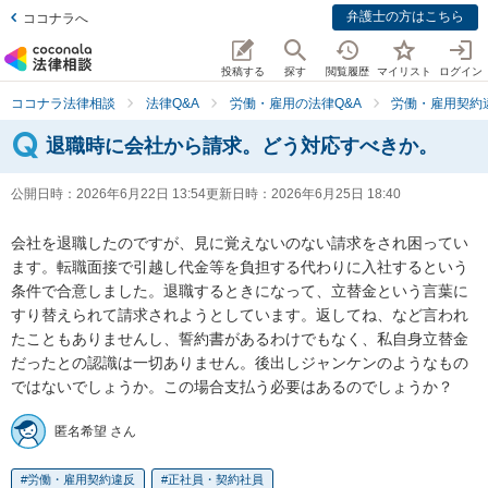
弁護士の方はこちら
ココナラへ
投稿する
探す
閲覧履歴
マイリスト
ログイン
ココナラ法律相談
法律Q&A
労働・雇用の法律Q&A
労働・雇用契約
退職時に会社から請求。どう対応すべきか。
公開日時：
2026年6月22日 13:54
更新日時：
2026年6月25日 18:40
会社を退職したのですが、見に覚えないのない請求をされ困ってい
ます。転職面接で引越し代金等を負担する代わりに入社するという
条件で合意しました。退職するときになって、立替金という言葉に
すり替えられて請求されようとしています。返してね、など言われ
たこともありませんし、誓約書があるわけでもなく、私自身立替金
だったとの認識は一切ありません。後出しジャンケンのようなもの
ではないでしょうか。この場合支払う必要はあるのでしょうか？
匿名希望 さん
労働・雇用契約違反
正社員・契約社員