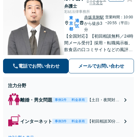
ーを見る
弁護士
彩結法律事務所
赤坂見附駅
営業時間：10:00
東
港
~20:55（平日）
京
から徒歩3
|
区
都
分
【全国対応】【初回相談無料／24時
間メール受付】採用・転職掲示板、
飲食店の口コミサイトなどの風評被
害対策など実績あり！【刑事】犯罪
の種類を問わず相談可。可能な限り
電話でお問い合わせ
メールでお問い合わせ
早期対応で駆けつけサポート【労
働】不当解雇・残業代請求はおまか
せください
注力分野
離婚・男女問題
【土日・夜間対応
事例1件
料金表有
可】【初回相談30
分無料】「相手方
から書面を提示さ
インターネット
【初回相談30分無
事例3件
料金表有
れたら、サインす
料】状況に応じて
る前にご相談を」
手段を使い分け、
経験豊富な弁護士