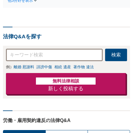
他3分野を表示
適切な方法で投稿
が全力で交渉にあ
の削除・発信者情
たります！相手方
報開示請求をおこ
と直接話す精神的
ないます「企業や
負担を軽減「弁護
お店の風評被害対
士の交渉で慰謝料
策／売り上げ低下
金額アップ／減額
法律Q&Aを探す
防止のために尽
交渉も対応可」
力」加害者側の対
【完全個室対応】
応可：開示請求の
検索
意見照会が来たと
きの対処法、被害
例）
離婚 慰謝料
誹謗中傷
相続 遺産
著作物 違法
者との示談交渉
無料法律相談
新しく投稿する
労働・雇用契約違反の法律Q&A