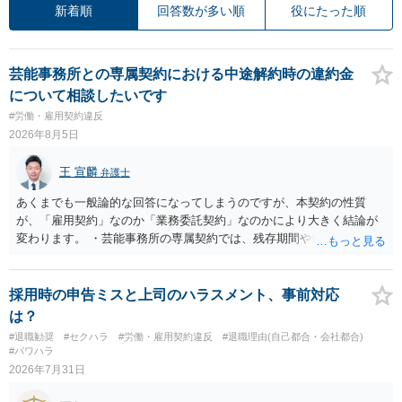
新着順
回答数が多い順
役にたった順
芸能事務所との専属契約における中途解約時の違約金
について相談したいです
#労働・雇用契約違反
2026年8月5日
王 宣麟
弁護士
あくまでも一般論的な回答になってしまうのですが、本契約の性質
が、「雇用契約」なのか「業務委託契約」なのかにより大きく結論が
変わります。 ・芸能事務所の専属契約では、残存期間や報酬額、投下
コストを基準に違約金や損害金を設定する例はあります。ただし、実
務上よくあるからといって当然に適法という意味ではなく、実際の損
害との対応関係や合理性が重要です。 ・違約金に上限がなくても、常
採用時の申告ミスと上司のハラスメント、事前対応
に有効になるわけではありません。契約が労働契約に近い実態なら労
は？
基法16条で無効となる余地があり、そうでなくても、金額が事務所の
#退職勧奨
#セクハラ
#労働・雇用契約違反
#退職理由(自己都合・会社都合)
損害と比べて過大なら無効や減額が争点になります。 ・契約前の修正
#パワハラ
交渉は一般的です。 交渉の方向としては、上限額を設ける、実損害ベ
2026年7月31日
ースにする、算定根拠を明確化する、違約金ではなく「合理的な実
費・未回収費用のみ」に限定する、などが典型です。 ・弁護士に契約