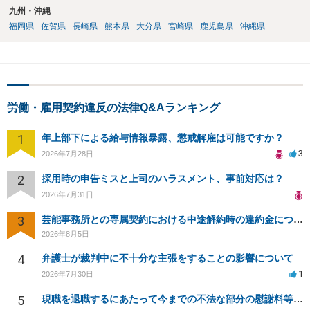
九州・沖縄
福岡県
佐賀県
長崎県
熊本県
大分県
宮崎県
鹿児島県
沖縄県
労働・雇用契約違反の法律Q&Aランキング
1
年上部下による給与情報暴露、懲戒解雇は可能ですか？
3
2026年7月28日
2
採用時の申告ミスと上司のハラスメント、事前対応は？
2026年7月31日
3
芸能事務所との専属契約における中途解約時の違約金について相談したいです
2026年8月5日
4
弁護士が裁判中に不十分な主張をすることの影響について
1
2026年7月30日
5
現職を退職するにあたって今までの不法な部分の慰謝料等は請求できるのか。