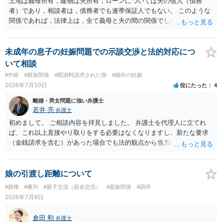
土地は義母所有，建物は夫所有，ローンについては夫の借入（債務
者）であり，相談者は，債務者でも連帯保証人でもない。 このような
関係であれば，法律上は，全て義母と夫の間の関係でしかありませ
ん。 夫と義母の間で，建物建築目的での使用貸借契約（無償で使用さ
せる）がされていたのでしょうかね。 いずれにしても，使用貸借では
なくて賃貸借にするというのであれば，夫と義母の関係でしかありま
未成年の息子の妊娠問題での示談交渉と法的対応につ
せん。 これが法律上の話です。 「夫にこうなったのはお前のせいなん
いて相談
だからお前が払えよ！と怒鳴られました。」 こうなった経緯は不明で
#中絶
#親族関係
#慰謝料請求された側
#婚外の妊娠
すが，法律上は，夫と義母の間の話ですから，二人で賃料等の合意を
2026年7月10日
役にたった
4
するか否かを決め，夫が義母に支払をするだけのことです。この合意
をしない場合に，義母がどのような選択をするかは，義母の判断でし
離婚・男女問題に強い弁護士
かありません（抵当権の解除の話をしているようですが）。 夫が賃料
若井 亮
弁護士
の支払を相談者に請求したとしても，法律上の支払義務は生じませ
初めまして。 ご相談内容を拝見しました。 弁護士を代理人に立てれ
ん。変な賃貸借契約書（なぜか，賃借人が相談者になっているなど）
ば、これ以上直接やり取りをする必要はなくなりますし、新たな要求
が作成されない限り，相談者に負担は生じないのです。にもかかわら
（金銭請求を含む）があった場合でも法的観点から当方に支払うべき
ず，請求してくるのだとすれば，そのような請求を押し付けてくる夫
義務があるのかを精査し、回答することができます。 代理人を立てな
について，どのように評価するかの話になると思います。 抵当権の解
いのであれば、基本的にはご自身で対応していくことになります。 こ
除は，金融機関（担保権者）の方が応じることがないと思います。ロ
れ以上の要求を回避するためには、合意内容を書面しておくことで
娘の引渡し距離について
ーンの支払いもしなければ，抵当権が実行されて土地が売却されて
す。 特に重要な点としては、合意事項以外には貸し借りが無いことを
#親権
#審判
#親子交流（面会交流）
#親族関係
#調停
（おそらく，建物も共同担保に入っていると思うので，競売自体はさ
確認する条項（清算条項）をきちんと盛り込んでおくことです。 お金
2026年7月9日
ほど問題ありません。）売却代金が建物のローンに充当され，残額は
を払うにしても、紛争が蒸し返されないよう、合意書を作成して取り
名義人である夫に請求されることになります。相談者は，債務に関係
交わすようにしてください。
倉田 勲
なく，連帯保証人でもありませんので，負担する理由がありません。
弁護士