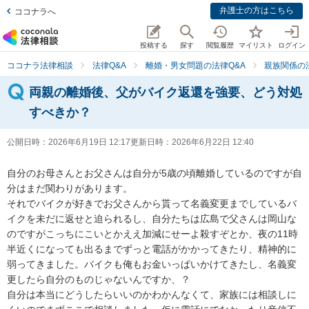
弁護士の方はこちら
ココナラへ
投稿する
探す
閲覧履歴
マイリスト
ログイン
ココナラ法律相談
法律Q&A
離婚・男女問題の法律Q&A
親族関係の
両親の離婚後、父がバイク返還を強要、どう対処
すべきか？
公開日時：
2026年6月19日 12:17
更新日時：
2026年6月22日 12:40
自分のお母さんとお父さんは自分が5歳の頃離婚しているのですが自
分はまだ関わりがあります。

それでバイクが好きでお父さんから貰って名義変更までしているバ
イクを未だに返せと迫られるし、自分たちは広島で父さんは岡山な
のですがこっちにこいとかええ加減にせーよ殺すぞとか、夜の11時
半近くになっても出るまでずっと電話がかかってきたり、精神的に
弱ってきました。バイクも俺もお金いっぱいかけてきたし、名義変
更したら自分のものじゃないんですか、？

自分は本当にどうしたらいいのかわかんなくて、家族には相談しに