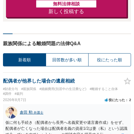
無料法律相談
新しく投稿する
親族関係による離婚問題の法律Q&A
新着順
回答数が多い順
役にたった順
配偶者が他界した場合の遺産相続
#財産分与
#親族関係
#婚姻費用(別居中の生活費など)
#離婚すること自体
#調停
#裁判
2026年8月7日
役にたった
2
倉田 勲
弁護士
仮に何も手続き（配偶者から長男へ名義変更や遺言書作成）をせず、
配偶者が亡くなった場合は配偶者名義の資産1/2は妻（私）という認識