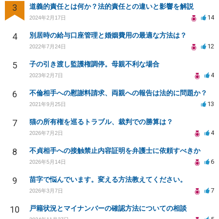
3
道義的責任とは何か？法的責任との違いと影響を解説
14
2024年2月17日
4
別居時の給与口座管理と婚姻費用の最適な方法は？
12
2022年7月24日
5
子の引き渡し監護権調停。母親不利な場合
4
2023年2月7日
6
不倫相手への慰謝料請求、両親への報告は法的に問題か？
13
2021年9月25日
7
猫の所有権を巡るトラブル、裁判での勝算は？
4
2026年7月2日
8
不貞相手への接触禁止内容証明を弁護士に依頼すべきか
6
2026年5月14日
9
苗字で悩んでいます。変える方法教えてください。
7
2026年3月7日
10
戸籍状況とマイナンバーの確認方法についての相談