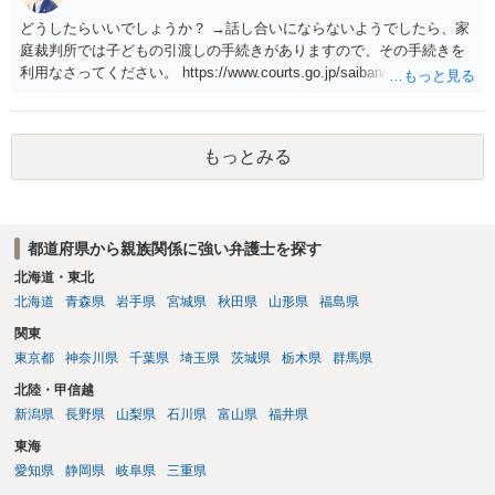
離婚については，相手方が離婚したいようですから，離婚自体はこち
どうしたらいいでしょうか？ →話し合いにならないようでしたら、家
らの意思次第だと思います。慰謝料を請求する際に，この不動産の経
庭裁判所では子どもの引渡しの手続きがありますので、その手続きを
過も含めて，どのように相談者が精神的苦痛を受けたかの際に述べて
利用なさってください。 https://www.courts.go.jp/saiban/syurui/syurui
いく事情になると思います。 法律問題より，夫婦間の問題（離婚の問
_kazi/kazi_07_09/index.html
題）の方がウェイトが大きいような問題のような印象を受けました。
だからこそ，夫に対する話ではなく，全て相談者に向いているように
思うのです。
もっとみる
都道府県から親族関係に強い弁護士を探す
北海道・東北
北海道
青森県
岩手県
宮城県
秋田県
山形県
福島県
関東
東京都
神奈川県
千葉県
埼玉県
茨城県
栃木県
群馬県
北陸・甲信越
新潟県
長野県
山梨県
石川県
富山県
福井県
東海
愛知県
静岡県
岐阜県
三重県