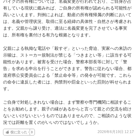
バイクの所有権については、名義変更が行われており、ご自身が占
有している現状に鑑みれば、ご自身の所有権が認められる可能性が
高いといえます。判例によれば、動産の所有権帰属の判断において
は、名義や管理状況、取得に至る経緯の具体性・自然さが考慮され
ます。父親から譲り受け、適法に名義変更を完了させている事実
は、所有権を裏付ける有力な根拠となります。

父親による執拗な電話や「殺すぞ」といった脅迫、実家への来訪の
示唆は、ストーカー規制法が禁じる「つきまとい等」に該当する可
能性があります。被害を受けた場合、警察本部長等に対して「警
告」を求める申出を行うことができます。警告に従わない場合、都
道府県公安委員会による「禁止命令等」の発令が可能です。これら
の命令に違反した者には、拘禁刑や罰金といった罰則が科せられま
す。

ご自身で対処しきれない場合は、まず警察や専門機関に相談するこ
とをお勧めします。親子の縁があるからと言って親との交流を続け
ないといけないというものではありませんので、ご相談のような状
況では距離を置くのがいいのではないでしょうか。
2026年6月19日 12:17
役に立った
0