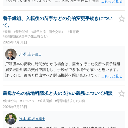
で合っていますでしょうか。 →ご相談内容を拝見する限りでは、その
認識で合ってはいます。 なお、逆に１/２しか権利がないため、自宅を
完全に所有する場合は、他の相続人に対して自宅の評価額の１/２の代
償金の支払いが必要になります。
養子縁組、入籍後の苗字などの公的変更手続きについ
て。
#親権
#親族関係
#親子交流（面会交流）
#養育費
#婚姻費用(別居中の生活費など)
2026年7月31日
川添 圭
弁護士
戸籍謄本の反映に時間がかかる場合は、届出を行った役所へ養子縁組
届受理証明書の交付申請をし、手続ができる場合が多いと思います。
詳しくは、役所と届出すべき関係機関へ問い合わせてください。
義母からの借地料請求と夫の支払い義務について相談
#財産分与
#モラハラ
#親族関係
#慰謝料請求したい側
2026年7月13日
竹本 真紀
弁護士