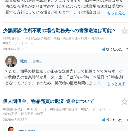
就業場所への送達を試みることになりますが、勤務先への送達は不奏
功になる場合がありますので（会社によっては就業場所送達は受取拒
否する方針にしている場合があります）、その場合は自宅の住所調査
が必要になるでしょう。
少額訴訟 住所不明の場合勤務先への書類送達は可能？
#140万円以下
#少額訴訟の相談・依頼
#音信不通・行方不明の相手
#個人・プライベート
2026年7月12日
役にたった
2
川添 圭
弁護士
> ただ、相手の勤務先しか正確な送達先として把握できておらず、そ
の勤務先の営業時間が月・火・土・日は6時～9時、木曜日は21時以降
となっています。そのため、郵便物の配達時間によっては受け取りが
難しい可能性があります。 営業時間を具体的に明らかにして、早朝・
夜間の送達を上申するのが基本になりますが、感覚的には郵便局を動
かすには早すぎるので執行官送達を申し立てる必要があるかもしれま
個人間借金、物品売買の返済･返金について
せん。裁判所としては（あまりに特殊すぎて）就業場所送達を認めな
#債権回収代行
#140万円以下
#内容証明作成送付
#個人・プライベート
い可能性もありますし、執行官送達には費用もかかりますので、まず
#音信不通・行方不明の相手
は裁判所へ相談した方がよいと思います。
2026年6月23日
役にたった
1