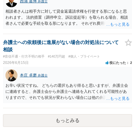
西浦 嘉博
弁護士
相談者さんは相手方に対して貸金返還請求権を行使する形になると思
われます。 法的措置（調停申立、訴訟提起等）を取られる場合、相談
者さんで必要な手続を取る形になります。 それぞれ費用や労力、時間
を要し、債務名義（判決等）を得たとしても、相手方に資力がなけれ
ば回収できないリスクがあることに留意ください。 一般民事となりま
すので、お住まいの地域の市役所での法律相談会の利用や、（資力要
弁護士への依頼後に進展がない場合の対処法について
件がありますが）法テラスでの相談を検討ください。
相談
#音信不通・行方不明の相手
#140万円超
#個人・プライベート
2026年6月15日
役にたった
2
本庄 卓磨
弁護士
お辛い状況ですね。 どちらの選択もあり得ると思いますが、弁護士会
に連絡すると、弁護士会から弁護士へ連絡を入れてくれる可能性があ
りますので、それでも状況が変わらない場合には他の弁護士を探すと
いうことでもよいかもしれません。参考にしてください。
もっとみる