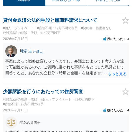
貸付金返済の法的手段と慰謝料請求について
#個人・プライベート
#音信不通・行方不明の相手
#契約書・借用書なし
#少額訴訟の相談・依頼
#140万円以下
2026年7月13日
役にたった
3
川添 圭
弁護士
事案によって戦略は変わってきますし、弁護士によっても考え方が違
う可能性があるので、ご質問に書かれた事情をもとにした私見として
回答すると、あなたの立替分（時期と金額）を確定させた上で、淡々
と訴訟提起する方がよい事案ではないかと思料します。支払督促だ
と、もし異議申立てがなされる可能性が高そうであれば時間の浪費
（通常訴訟へ移行する日数分空転する）になりますし、支払督促及び
少額訴訟を行うにあたっての住所調査
その異議後の通常訴訟は相手方の住所地が管轄裁判所になるため（特
#少額訴訟の相談・依頼
#個人・プライベート
#140万円以下
に相手方が遠方である場合は）対応が面倒な場合があるからです。相
#音信不通・行方不明の相手
手方の主張については、和解で減額を考慮すればよいと思います。 な
2026年7月13日
役にたった
4
お、残念ながら、「連絡も返ってこず、返済の目処も立たずで精神的
ダメージが大きく」という理由では、慰謝料請求は通常は認められま
匿名A
弁護士
せん。