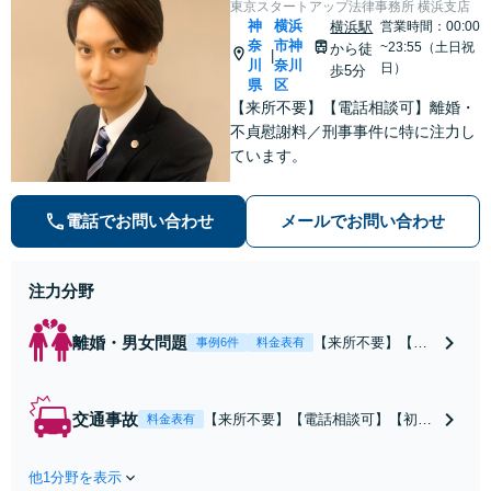
東京スタートアップ法律事務所 横浜支店
神
横浜
横浜駅
営業時間：00:00
奈
市神
~23:55（土日祝
から徒
|
川
奈川
日）
歩5分
県
区
【来所不要】【電話相談可】離婚・
不貞慰謝料／刑事事件に特に注力し
ています。
電話でお問い合わせ
メールでお問い合わせ
注力分野
離婚・男女問題
【来所不要】【電
事例6件
料金表有
話相談可】親権／
婚姻費用／不倫慰
謝料／別居などの
交通事故
【来所不要】【電話相談可】【初回
料金表有
争点を整理し、見
相談無料】治療中から、賠償額・過
通しと方針を提示
失割合・後遺障害の見通しを整理
します。
他1分野を表示
し、納得感ある解決を目指します。