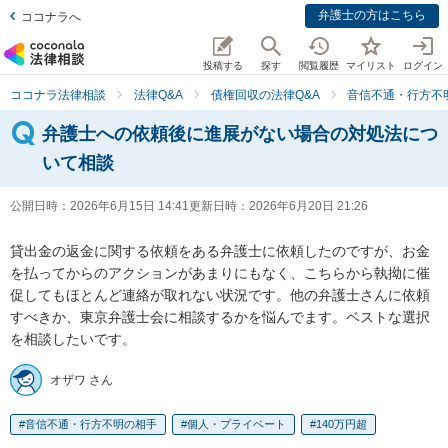
弁護士の方はこちら
ココナラへ
投稿する
探す
閲覧履歴
マイリスト
ログイン
ココナラ法律相談
法律Q&A
債権回収の法律Q&A
音信不通・行方不
弁護士への依頼後に進展がない場合の対処法につ
いて相談
公開日時：
2026年6月15日 14:41
更新日時：
2026年6月20日 21:26
貸出金の返金に関する依頼をある弁護士に依頼したのですが、お金
を払ってからのアクションがあまりにもなく、こちらから執拗に催
促してもほとんど連絡が取れない状況です。他の弁護士さんに依頼
すべきか、東京弁護士会に相談するかを悩んでます。ベストな選択
を相談したいです。
オザワ さん
音信不通・行方不明の相手
個人・プライベート
140万円超