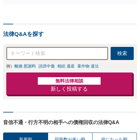
法律Q&Aを探す
検索
例）
離婚 慰謝料
誹謗中傷
相続 遺産
著作物 違法
無料法律相談
新しく投稿する
音信不通・行方不明の相手への債権回収の法律Q&A
新着順
回答数が多い順
役にたった順