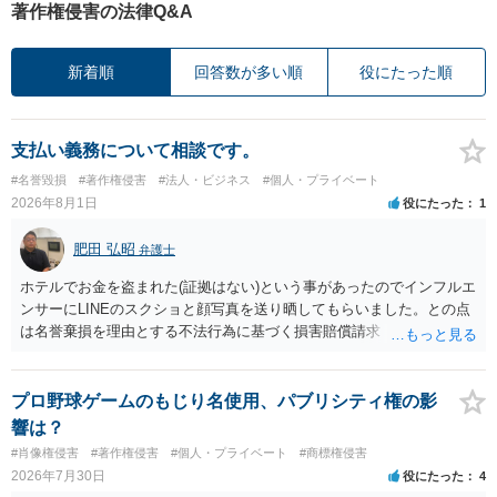
著作権侵害の法律Q&A
新着順
回答数が多い順
役にたった順
支払い義務について相談です。
#名誉毀損
#著作権侵害
#法人・ビジネス
#個人・プライベート
2026年8月1日
役にたった
1
肥田 弘昭
弁護士
ホテルでお金を盗まれた(証拠はない)という事があったのでインフルエ
ンサーにLINEのスクショと顔写真を送り晒してもらいました。との点
は名誉棄損を理由とする不法行為に基づく損害賠償請求（共同不法行
為）の対象となるかと思います。但し、慰謝料額としては、「その後
その人が会社を経営しているようで仕事が飛んだとのことでその分の
賠償金と8人分の従業員の年間利益を請求すると言われています。」で
プロ野球ゲームのもじり名使用、パブリシティ権の影
の計算がすべて損害とならないかと思いますので、損害額で争っても
響は？
良いかと思います。ご参考にしてください。
#肖像権侵害
#著作権侵害
#個人・プライベート
#商標権侵害
2026年7月30日
役にたった
4