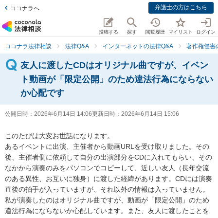
弁護士の方はこちら
ココナラへ
投稿する
探す
閲覧履歴
マイリスト
ログイン
ココナラ法律相談
法律Q&A
インターネットの法律Q&A
著作権侵害
友人に渡したCDはオリジナル曲ですが、イベン
ト動画が「限定公開」のため違法行為にならない
か心配です
公開日時：
2026年6月14日 14:06
更新日時：
2026年6月14日 15:06
このたびは大変お世話になります。

あるイベントに出演、主催者から動画URLを受け取りました。その
後、主催者側に依頼して自分の出演部分をCDに入れてもらい、その
なかから演奏のみをパソコンでコピーして、近しい友人（長年交流
のある異性、お互いに独身）に渡した経緯があります。CDには演奏
直後の拍手が入っていますが、それ以外の情報は入っていません。

私が演奏したのはオリジナル曲ですが、動画が「限定公開」のため
違法行為にならないか心配しています。また、友人に渡したことを