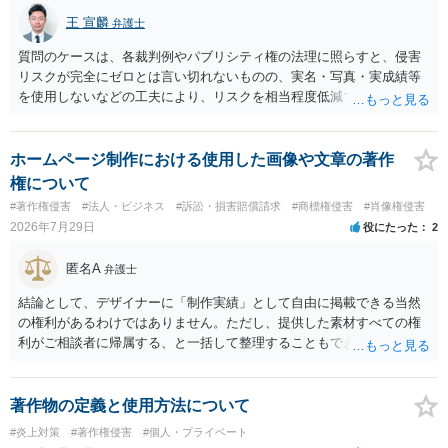
王 宣麟
弁護士
質問のケースは、各裁判例やパブリシティ権の法理に照らすと、侵害
リスクが完全にゼロとは言い切れないものの、実名・写真・実成績等
を使用しないなどの工夫により、リスクを相当程度低減できる設計に
なっているかと思います。 ただし、「野球ファンであれば元の選手を
推測できる」という点は、裁判で争われた場合に「専ら顧客吸引力の
利用を目的とする」と判断される余地を残すため、一定の注意が必要
ホームページ制作における使用した画像や文章の著作
です。 また、広告収益の有無は、侵害判断に一定の影響を与える可能
権について
性がありますが、決定的要因ではありません。 パブリシティ権侵害の
#著作権侵害
#法人・ビジネス
#訴訟・損害賠償請求
#商標権侵害
#肖像権侵害
成否は、主に「専ら顧客吸引力の利用を目的とするか」という点で判
2026年7月29日
役にたった
2
断されます。広告収益があることは「商業的目的」を強く示す要素で
すが、それだけで直ちに侵害となるわけではありません。完全無償・
匿名A
弁護士
非営利であれば「表現の自由」「創作物」としての側面が強く評価さ
れる可能性があります。一方、広告収益がある場合は「商業利用」と
結論として、デザイナーに「制作実績」として自由に掲載できる当然
しての色彩が強まり、リスクが高まる可能性があります。 公開前に変
の権利があるわけではありません。ただし、提供した素材すべての権
更・確認しておく事項については、公開の場でアドバイスするにも限
利がご相談者に帰属する、と一括して整理することもできません。 ご
界があるかと思うので、資料等を持参の上、弁護士に相談されること
自身が撮影・執筆した写真や文章は、創作性があれば原則としてご自
も一つかと存じます。
身が著作権者です。 他方、ブランド名、文字主体のロゴ、商品情報、
短いキャッチコピー、販売コンセプトなどは、通常、著作物には当た
著作物の定義と使用方法について
りません。ただし、ロゴに独自の図形やイラスト等が含まれる場合に
#炎上対策
#著作権侵害
#個人・プライベート
は、その表現部分が著作物となる可能性があります。 また、人物写真