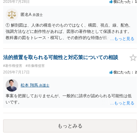
2026年7月28日
役にたった
1
の著作権は撮影者に、肖像に関する権利は被写体本人に帰属します
（著作権法2条・17条）。 ウェブサイト全体に当然に著作権が生じる
匿名A
弁護士
わけではありません。デザイナーが独自に制作したイラストやバナー
等は別として、一般的なレイアウトや配色、依頼者から提供された素
① 解剖図は、人体の構造そのものではなく、構図、視点、線、配色、
材を希望に沿って配置した部分には、通常、著作物性は認められにく
強調方法などに創作性があれば、図形の著作物として保護されます。
いと考えられます。仮に具体的な画面構成の一部に創作性が認められ
教科書の図をトレース・模写し、その創作的な特徴が残っていれば、
ても、その権利は当該部分に限られ、ご相談者の写真や文章等を制作
完全一致でなくても複製・翻案に当たる可能性があります。非営利で
実績として掲載する権限まで当然に生じるものではありません。 もっ
も、SNSへの公開は私的使用には当たりません。 ② 出典を記載するだ
とも、契約書がなくても、見積書、メール、利用規約等に実績掲載へ
けでは、適法な引用にはなりません。自分の説明や批評が主で、図が
法的措置を取られる可能性と対応策についての相談
の同意があれば別です。また、単に制作を担当した事実を記載した
その説明に必要な従たる資料であること、引用部分が明確に区別さ
#著作権侵害
#肖像権侵害
り、公開中のサイトへリンクしたりする行為まで当然に禁止できると
れ、必要な範囲に限られていることなどが必要です。勉強ノートの教
2026年7月17日
役にたった
2
は限りません。 人物写真については、通常のSNSへの無断掲載と同
材として図そのものを中心的に掲載する場合、引用と認められにくい
様、掲載目的、態様、必要性、本人の特定可能性等から判断されま
でしょう。 文章についても、単に所々表現を変えただけで適法になる
松本 翔馬
す。営業目的であり、本人も掲載を拒否していることは、違法性を認
弁護士
とは限りません。医学上の事実を理解したうえで、ご自身の表現と構
める方向の事情となりますが、自動的に肖像権侵害となるわけではあ
成でまとめる必要があります。 安全にSNSで公開するには、教科書の
事案を把握しておりませんが、一般的に請求が認められる可能性は低
りません。 まず、見積書、メール、チャット、デザイナーの利用規約
図をトレース・模写した部分は掲載せず、人体の構造という事実を基
いです。
を確認したうえで、「提供素材及びこれを含む画面の複製・SNS掲載
に、自分で構図や表現を工夫して作図する方法が考えられます。ま
を許諾しない」と書面で明確に通知することをお勧めします。すでに
た、改変・SNS掲載が認められたオープンライセンス素材を、利用条
掲載された場合は、URL、掲載日時、画面を保存してから削除を求め
件に従って使う方法もあります。トレースした図を残したい場合は、
てください。
自分だけの学習用にとどめるのが安全です。
もっとみる