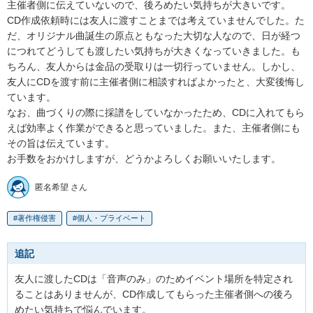
主催者側に伝えていないので、後ろめたい気持ちが大きいです。

CD作成依頼時には友人に渡すことまでは考えていませんでした。た
だ、オリジナル曲誕生の原点ともなった大切な人なので、日が経つ
につれてどうしても渡したい気持ちが大きくなっていきました。も
ちろん、友人からは金品の受取りは一切行っていません。しかし、
友人にCDを渡す前に主催者側に相談すればよかったと、大変後悔し
ています。

なお、曲づくりの際に採譜をしていなかったため、CDに入れてもら
えば効率よく作業ができると思っていました。また、主催者側にも
その旨は伝えています。

お手数をおかけしますが、どうかよろしくお願いいたします。
匿名希望 さん
著作権侵害
個人・プライベート
追記
友人に渡したCDは「音声のみ」のためイベント場所を特定され
ることはありませんが、CD作成してもらった主催者側への後ろ
めたい気持ちで悩んでいます。