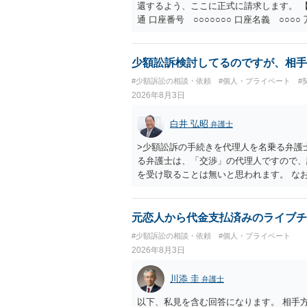
還するよう、ここに正式に請求します。 【
通 口座番号 ○○○○○○○ 口座名義 ○
意に返金する意思がないものと判断し、や
を求める民事訴訟、支払督促その他必要な
の他法令上認められる金員についても併せ
少額訟訴検討してるのですが、相手
貴殿自らが契約を解約したことによって生
#少額訴訟の相談・依頼
#個人・プライベート
#
との取引関係や返金時期などの内部事情は
2026年8月3日
ものではありません。 これ以上、本件の
手続を履行されるよう、強く求めます。 
白井 弘昭
弁護士
>少額訟訴の手続きを代理人を名乗る弁護
る弁護士は、「交渉」の代理人ですので、
を受け取ることは無いと思われます。 な
所で訴状を作成提出し、裁判所に代理人が
合も）、裁判所が当該代理人弁護士に事前
志が明らかになったところで、直接被告に
元恋人から代金支払済みのライブチ
す。 ラインのやり取りでしか証拠がない
#少額訴訟の相談・依頼
#個人・プライベート
０万円の請求で代理人弁護士に委任するか
2026年8月3日
本人を示す事実（振込先などの情報）から
す。 以上、ご参考まで。
川添 圭
弁護士
以下、私見を含む回答になります。 相手