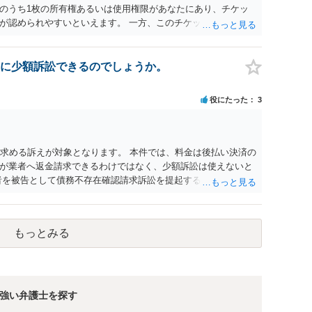
のうち1枚の所有権あるいは使用権限があなたにあり、チケッ
が認められやすいといえます。 一方、このチケット購入には
していたことを無視することができません。こちらを重視すれ
行く」という結果の実現に重大な障害が発生しており、当然に
であり、むしろ返金すべきとするのが当事者の合理的意思に合
に少額訴訟できるのでしょうか。
とになると思います。 例えば、当該チケットが座席指定である
せになることは避けたいという心理が働くことも無理からぬと
役にたった
3
アリーナ席であれば隣り合わせにならずに済むかもしれません
別席であったりすれば、判断は変わってくるかもしれません。
する特定興行入場券に該当し、券面上使用者が指定されている
ない場合もあるでしょう。 このように、本件の紛争は、法的に
を求める訴えが対象となります。 本件では、料金は後払い決済の
かを追求した解決が必要になると思われます。なかなか難しい
が業者へ返金請求できるわけではなく、少額訴訟は使えないと
るかもしれません。
者を被告として債務不存在確認請求訴訟を提起することも考えら
約のクーリング・オフの証拠の写しとともに）支払拒絶の通知
た場合には全面的に争う、というやり方がベターではないかと
消費者問題に強い弁護士（消費者保護委員会に所属しているな
もっとみる
強い弁護士を探す