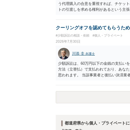
う代理購入の合意を重視すれば、チケット
トの引渡しを求める権利があるという主張
「相手方と一緒に行く」という合意も付随
ば、交際を終了させたことにより「一緒に
チケットを引き渡すべきといえるかは微妙
クーリングオフを認めてもらうため
致するのではないか、という判断に傾くこ
#少額訴訟の相談・依頼
#個人・プライベート
場合、交際を解消した2人が当日隣り合わ
2026年7月30日
ころです。一方、チケットがエリア指定の
し、そのチケットが入手困難であったり特
川添 圭
弁護士
当該チケットがチケット転売防止法に規定
場合には、チケット引渡し以外に選択肢が
少額訴訟は、60万円以下の金銭の支払い
は「当事者の合理的意思」がどこにあるの
方法（立替払）で支払われており、あなた
問題なので、弁護士によっても回答は異な
思われます。 当該事業者と後払い決済業
れますが、まずは後払い決済業者へ（原契
書を送り、もし訴訟や支払督促を行ってき
思います。弁護士会の相談センター等で、
ど）へ相談されることをお勧めします。
都道府県から個人・プライベートに