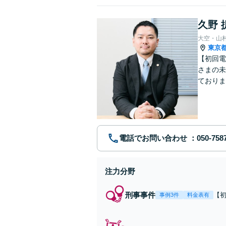
久野 
大空・山
東京
【初回電
さまの未
ておりま
談くださ
電話でお問い合わせ
注力分野
刑事事件
【
事例3件
料金表有
応
ど
び