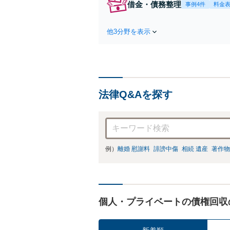
借金・債務整理
事例4件
料金
他3分野を表示
法律Q&Aを探す
例）
離婚 慰謝料
誹謗中傷
相続 遺産
著作物
個人・プライベートの債権回収