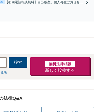
【初回電話相談無料】自己破産、個人再生はお任せく
表有
ださい！個人事業主や法人にも対応】
検索
無料法律相談
新しく投稿する
 違法
の法律Q&A