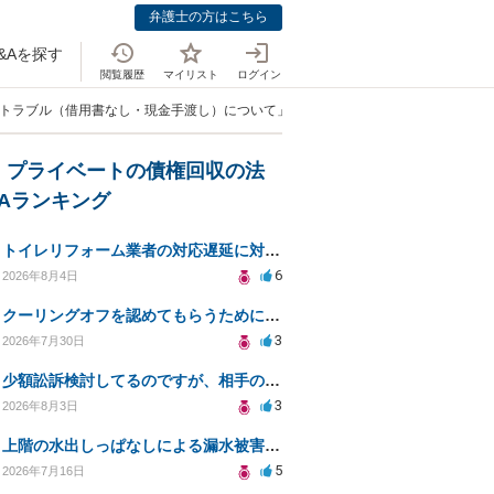
弁護士の方はこちら
&Aを探す
閲覧履歴
マイリスト
ログイン
銭トラブル（借用書なし・現金手渡し）について」
・プライベートの債権回収の法
&Aランキング
トイレリフォーム業者の対応遅延に対する法的措置相談
6
2026年8月4日
クーリングオフを認めてもらうために少額訴訟できるのでしょうか。
3
2026年7月30日
少額訟訴検討してるのですが、相手の住所がわからない
3
2026年8月3日
上階の水出しっぱなしによる漏水被害、130万円の回収方法を相談したい
5
2026年7月16日