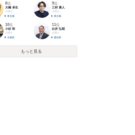
8
9
位
位
大橋 卓生
三村 勇人
弁護士
弁護士
東京都
東京都
10
11
位
位
小杉 和
白井 弘昭
弁護士
弁護士
京都府
愛知県
もっと見る