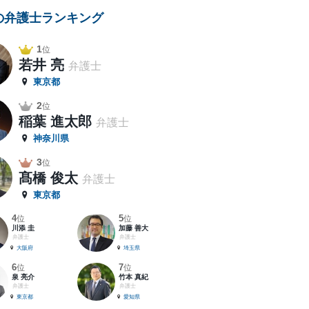
の弁護士ランキング
1
位
若井 亮
弁護士
東京都
2
位
稲葉 進太郎
弁護士
神奈川県
3
位
髙橋 俊太
弁護士
東京都
4
5
位
位
川添 圭
加藤 善大
弁護士
弁護士
大阪府
埼玉県
6
7
位
位
泉 亮介
竹本 真紀
弁護士
弁護士
東京都
愛知県