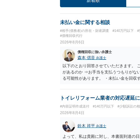
新着順
未払い金に関する相談
#相手(債務者)の所在・財産調査
#140万円以下
#債権回収代行
2026年8月6日
債権回収に強い弁護士
森本 偲音
弁護士
以下のとおり回答させていただきます。 
があるのか ⇒お手当を支払うつもりがな
る可能性があります。 ・未払い金を回収
行請求として３０万円を請求することが
であるため、公序良俗に反する契約とし
い可能性が高いです。 ・相手の氏名や住
トイレリフォーム業者の対応遅延に
続を利用する場合には、原則として相手方
#内容証明作成送付
#140万円以下
#少額訴訟の
2026年8月4日
鈴木 祥平
弁護士
よって、私は貴殿に対し、本書面到達の日