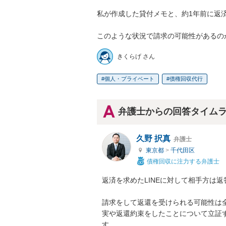
私が作成した貸付メモと、約1年前に返済を
このような状況で請求の可能性があるの
きくらげ さん
個人・プライベート
債権回収代行
弁護士からの回答タイム
久野 択真
弁護士
東京都
>
千代田区
債権回収に注力する弁護士
返済を求めたLINEに対して相手方は返
請求をして返還を受けられる可能性は
実や返還約束をしたことについて立証
す。
