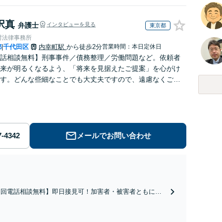
択真
弁護士
インタビューを見る
東京都
村法律事務所
都
千代田区
内幸町駅
から徒歩2分
営業時間：本日定休日
|
話相談無料】刑事事件／債務整理／労働問題など。依頼者
来が明るくなるよう、「将来を見据えたご提案」を心がけ
す。どんな些細なことでも大丈夫ですので、遠慮なくご相
い【メール・WEB面談可】
メールでお問い合わせ
初回電話相談無料】即日接見可！加害者・被害者ともに対
経験が豊富です！性犯罪や暴行・傷害、窃盗、横領など、
のような事件にも対応「ご家族が逮捕された」「警察に呼
出された」場合には、お早めにご相談ください