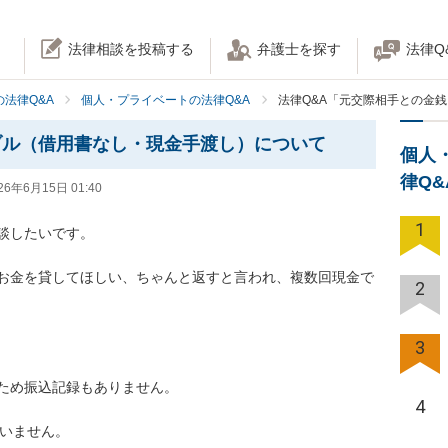
法律相談を投稿する
弁護士を探す
法律Q
法律Q&A
個人・プライベートの法律Q&A
法律Q&A「元交際相手との金
ブル（借用書なし・現金手渡し）について
個人
律Q
26年6月15日 01:40
1
したいです。

お金を貸してほしい、ちゃんと返すと言われ、複数回現金で
2
3
ため振込記録もありません。

4
いません。
