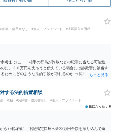
回答数が多い順
役にたった順
#契約書・借用書なし
#個人・プライベート
#遅延損害金回収
ご参考までに。 ・相手の行為が詐欺などの犯罪に当たる可能性
いのに、３０万円を支払うと伝えている場合には詐欺罪に該当す
するためにどのような法的手段が取れるのか ⇒契約に基づく履
考えられますが、 パパ活の契約は、売春防止法に抵触する契約
て 民法上無効（民法９０条）となるため、相手方に請求できな
所が分からない状態でも対応可能なのか ⇒訴訟等の裁判上の手
対する法的措置相談
の住所・氏名を把握している必要があります。
相談・依頼
#契約書・借用書なし
#個人・プライベート
役にたった
6
から7日以内に、下記指定口座へ金23万円全額を振り込んで返