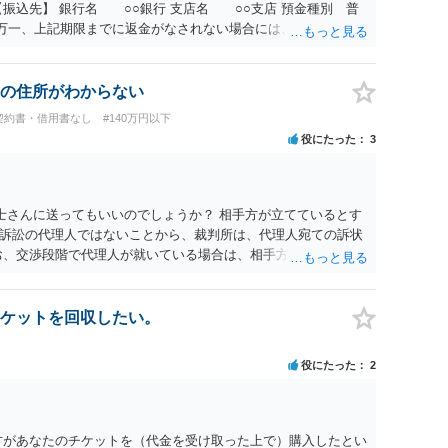
振込先】 銀行名 ○○銀行 支店名 ○○支店 預金種別 普
○○○ 万一、上記期限までに返金がなされない場合には、貴殿には任
むを得ず、返還金23万円及びこれに対する遅延損害金の支払い
法的手続を直ちに講じます。 その際には、訴訟に要する費用そ
て請求する予定ですので、あらかじめ申し添えます。 本件は、
の住所がわからない
じた返還義務の履行を求めるものにすぎません。貴殿の仕入先
契約書・借用書なし
#140万円以下
、私に対する返還義務の発生や履行時期には何ら影響を及ぼす
役にたった
3
解決を不必要に遅延させることなく、誠意をもって速やかに返金
以上
士さんに送ってもいいのでしょうか？ 相手方が立てているとす
訴訟の代理人ではないことから、裁判所は、代理人宛ての訴状
お、交渉段階で代理人が就いている場合は、相手方（被告）の住
就いていたことを知らせると（訴状の記載内容から明らかな場
連絡し、引き続き訴訟も受任するかを聞いたうえで、受任の意
送達するのではなく、代理人に訴状の受領を促すこともありま
ケットを回収したい。
と、実際の本人性が明らかではありません。もちろん弁護士（２
も疑わしいのですが）も住所は明らかにしないでしょう。 何か
役にたった
2
、相手の住所等の情報を割り出していくしかないように思えま
方があなたのチケットを（代金を受け取った上で）購入したとい