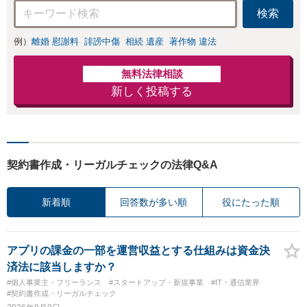
検索
例）
離婚 慰謝料
誹謗中傷
相続 遺産
著作物 違法
無料法律相談
新しく投稿する
契約書作成・リーガルチェックの法律Q&A
新着順
回答数が多い順
役にたった順
アプリの課金の一部を運営収益とする仕組みは資金決
済法に該当しますか？
#個人事業主・フリーランス
#スタートアップ・新規事業
#IT・通信業界
#契約書作成・リーガルチェック