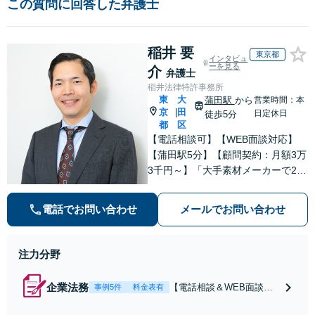
この質問に回答した弁護士
稲井 要
東京都
インタビュ
ーを見る
介
弁護士
稲井法律特許事務所
東
大
蒲田駅
から
営業時間：本
京
田
|
日定休日
徒歩5分
都
区
【電話相談可】【WEB面談対応】
【蒲田駅5分】【顧問契約：月額3万
3千円～】「大手素材メーカーで20
年勤務、知的財産業務10年の経験」
「契約書のリーガルチェック」「債
電話でお問い合わせ
メールでお問い合わせ
権回収：売掛金や請負代金の未払
い、取引先への損害賠償請求に対
応」【休日・夜間相談可】
注力分野
企業法務
【電話相談＆WEB面談
事例5件
料金表有
可】【弁理士資格あり】