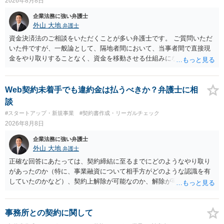
2026年8月8日
企業法務に強い弁護士
外山 大地
弁護士
資金決済法のご相談をいただくことが多い弁護士です。 ご質問いただ
いた件ですが、一般論として、隔地者間において、当事者間で直接現
金をやり取りすることなく、資金を移動させる仕組みになりますの
で、為替取引（資金移動業）に該当する可能性はあります。 もっと
も、為替取引に該当し得る場合であっても、いわゆる収納代行とし
て、資金移動業の規制の対象外となる余地があります。 この点につい
Web契約未着手でも違約金は払うべきか？弁護士に相
ては、単に「利用者から資金を受け取り、寄付団体に送金する」とい
談
う資金の流れだけで判断することはできず、アプリの仕組みが利用者
#スタートアップ・新規事業
#契約書作成・リーガルチェック
と寄付団体をつなぐプラットフォームとしてどのように位置付けられ
2026年8月8日
るのか、利用者からの支払がどのような性質のものなのか、寄付の意
思決定や寄付のタイミングがどのように設定されているのかなど、具
企業法務に強い弁護士
体的なサービスの座組を踏まえて検討する必要があります。 そのた
外山 大地
弁護士
め、現在検討されているアプリについて、資金移動業に該当する可能
正確な回答にあたっては、契約締結に至るまでにどのようなやり取り
性があるか、また、該当する場合にどのようなサービス設計にすれば
があったのか（特に、事業融資について相手方がどのような認識を有
資金移動業に該当しない形（収納代行など）で運用できるかについて
していたのかなど）、契約上解除が可能なのか、解除が可能であると
は、具体的なサービスの仕組みを確認した上で、個別に弁護士へご相
して契約上の違約金等を支払う必要があるのかなど、契約内容や具体
談いただくことをお勧めいたします。
的な経緯を踏まえて精査する必要がございます。 そのため、事情をお
伺いした上での検討が必要となりますので、個別に弁護士へのご相談
事務所との契約に関して
をご検討いただければと存じます。