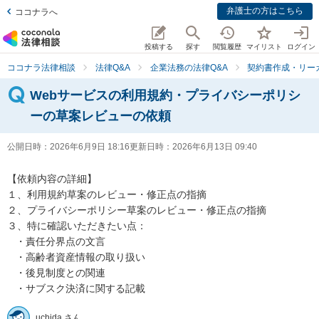
弁護士の方はこちら
ココナラへ
投稿する
探す
閲覧履歴
マイリスト
ログイン
ココナラ法律相談
法律Q&A
企業法務の法律Q&A
契約書作成・リー
Webサービスの利用規約・プライバシーポリシ
ーの草案レビューの依頼
公開日時：
2026年6月9日 18:16
更新日時：
2026年6月13日 09:40
【依頼内容の詳細】

１、利用規約草案のレビュー・修正点の指摘

２、プライバシーポリシー草案のレビュー・修正点の指摘

３、特に確認いただきたい点：

   ・責任分界点の文言

   ・高齢者資産情報の取り扱い

   ・後見制度との関連

   ・サブスク決済に関する記載
uchida さん