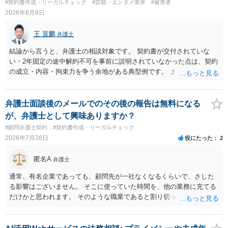
#契約書作成・リーガルチェック
#芸能・エンタメ業界
#被害者
2026年8月6日
王 宣麟
弁護士
結論から言うと、弁護士の相談対象です。 契約書が交付されていな
い・2年固定の途中解約不可を事前に説明されていなかった点は、契約
の成立・内容・拘束力を争う余地がある典型例です。 まずは、運営と
のやり取り、規約のスクショ等の証拠を集めて、弁護士に相談されて
みてはいかがでしょうか。 また同時並行で（もしまだされていないの
であれば）書面で退所意思の明確化はしておくべきだと考えます。
弁護士面談後のメールでのその後の報告は無料になる
が、弁護士として興味ありますか？
#顧問弁護士契約
#契約書作成・リーガルチェック
2026年7月26日
役にたった
2
匿名A
弁護士
通常、有名企業であっても、顧問先が一社なくなるくらいで、さした
る影響はございません。 そこに使っていた時間を、他の業務に充てる
だけかと思われます。 そのような職業であると割り切ってご相談され
た方が、かえって良い弁護士に巡り会えるのではないかと思います。
相談者様のご意見が反映されることを、お祈りしております。