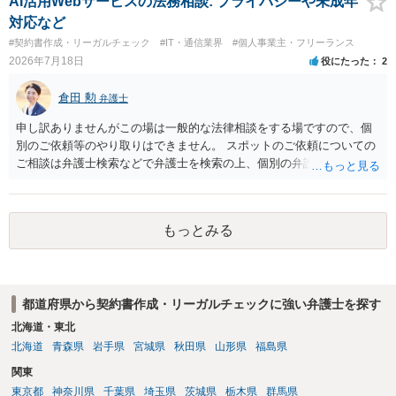
AI活用Webサービスの法務相談: プライバシーや未成年
対応など
#契約書作成・リーガルチェック
#IT・通信業界
#個人事業主・フリーランス
2026年7月18日
役にたった
2
倉田 勲
弁護士
申し訳ありませんがこの場は一般的な法律相談をする場ですので、個
別のご依頼等のやり取りはできません。 スポットのご依頼についての
ご相談は弁護士検索などで弁護士を検索の上、個別の弁護士にご連絡
ください。
もっとみる
都道府県から契約書作成・リーガルチェックに強い弁護士を探す
北海道・東北
北海道
青森県
岩手県
宮城県
秋田県
山形県
福島県
関東
東京都
神奈川県
千葉県
埼玉県
茨城県
栃木県
群馬県