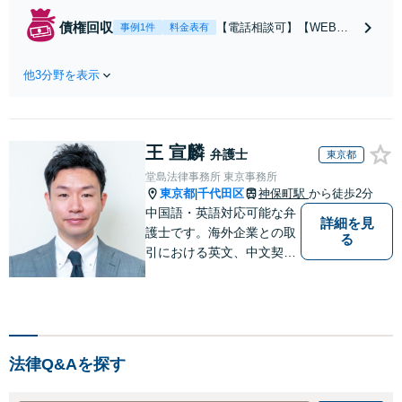
【蒲田駅5分】【顧問契
約：月3.3万円～】「大手
債権回収
【電話相談可】【WEB面
事例1件
料金表有
素材メーカーで20年勤務、
談対応】【蒲田駅5分】債
知的財産業務10年の経験」
権回収は初動が肝心なの
現場を知る弁護士として、
他3分野を表示
で、スピーディーな対応を
貴社のビジネスを法的側面
心がけています。売掛金や
から力強く支えます。トラ
請負代金の未払い、取引先
ブルを防ぐ予防法務を重視
への損害賠償請求など、企
王 宣麟
業間の債権回収に幅広く対
弁護士
東京都
応「フリーランスの報酬未
堂島法律事務所 東京事務所
払いもご相談ください」
東京都
千代田区
神保町駅
から徒歩2分
|
中国語・英語対応可能な弁
詳細を見
護士です。海外企業との取
る
引における英文、中文契約
書のレビューやM&A、海外
進出サポートをしていま
す。中国やシンガポールへ
の海外留学・出向経験もあ
るため、現地文化を踏まえ
法律Q&Aを探す
たきめ細かなアドバイスが
可能です。