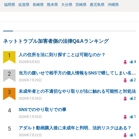
福岡県
佐賀県
長崎県
熊本県
大分県
宮崎県
鹿児島県
沖縄県
ネットトラブル加害者側の法律Q&Aランキング
1
人の住所を法に則り探すことは可能なのか？
4
2026年8月8日
2
当方の腹いせで相手方の個人情報をSNSで晒してしまい名誉毀損させてしまったかもしれない
2
2026年7月29日
3
未成年者との不適切なやり取りが法に触れる可能性と対処法
2
2026年7月26日
4
SNSでのやり取りでの事
1
2026年7月25日
5
アダルト動画購入後に未成年と判明、法的リスクはある？
1
2026年7月21日