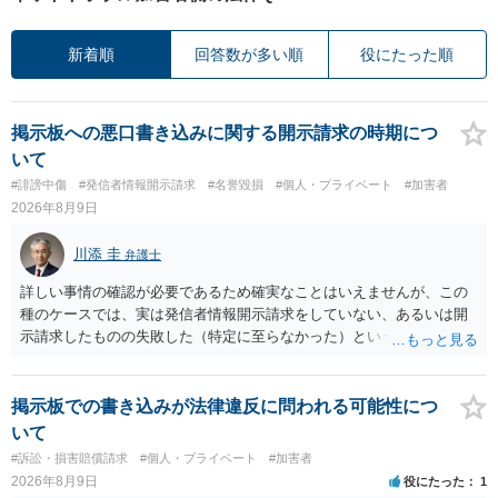
新着順
回答数が多い順
役にたった順
掲示板への悪口書き込みに関する開示請求の時期につ
いて
#誹謗中傷
#発信者情報開示請求
#名誉毀損
#個人・プライベート
#加害者
2026年8月9日
川添 圭
弁護士
詳しい事情の確認が必要であるため確実なことはいえませんが、この
種のケースでは、実は発信者情報開示請求をしていない、あるいは開
示請求したものの失敗した（特定に至らなかった）という事案が比較
的多いです（特に、発信者情報開示請求を行ったことを誇示するよう
な投稿をする場合にはなおさら）。
掲示板での書き込みが法律違反に問われる可能性につ
いて
#訴訟・損害賠償請求
#個人・プライベート
#加害者
2026年8月9日
役にたった
1