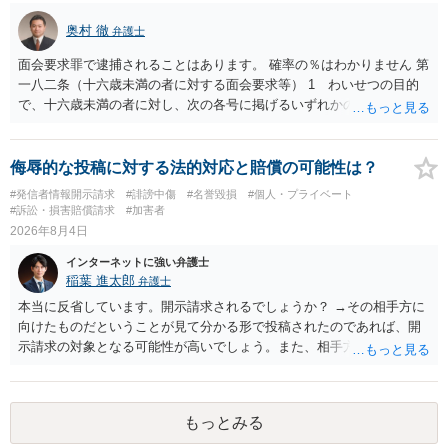
奥村 徹
弁護士
面会要求罪で逮捕されることはあります。 確率の％はわかりません 第
一八二条（十六歳未満の者に対する面会要求等） 1 わいせつの目的
で、十六歳未満の者に対し、次の各号に掲げるいずれかの行為をした
者（当該十六歳未満の者が十三歳以上である場合については、その者
が生まれた日より五年以上前の日に生まれた者に限る。）は、一年以
下の拘禁刑又は五十万円以下の罰金に処する。 一 威迫し、偽計を用
侮辱的な投稿に対する法的対応と賠償の可能性は？
い又は誘惑して面会を要求すること。 二 拒まれたにもかかわらず、
#発信者情報開示請求
#誹謗中傷
#名誉毀損
#個人・プライベート
反復して面会を要求すること。 三 金銭その他の利益を供与し、又は
#訴訟・損害賠償請求
#加害者
その申込み若しくは約束をして面会を要求すること。 2前項の罪を犯
2026年8月4日
し、よってわいせつの目的で当該十六歳未満の者と面会をした者は、
インターネットに強い弁護士
二年以下の拘禁刑又は百万円以下の罰金に処する。
稲葉 進太郎
弁護士
本当に反省しています。開示請求されるでしょうか？ →その相手方に
向けたものだということが見て分かる形で投稿されたのであれば、開
示請求の対象となる可能性が高いでしょう。また、相手方の投稿した
文章からすると、実際に発信者情報開示請求がなされる可能性がある
と存じます。発信者情報開示請求が進むと、投稿に使った回線の契約
者のところに、意見照会がなされます。アカウント情報開示の場合
もっとみる
は、アカウントの登録メールに意見照会がなされます。 また、された
場合賠償金はいくらでしょうか。 →ケースバイケースであり、数万円