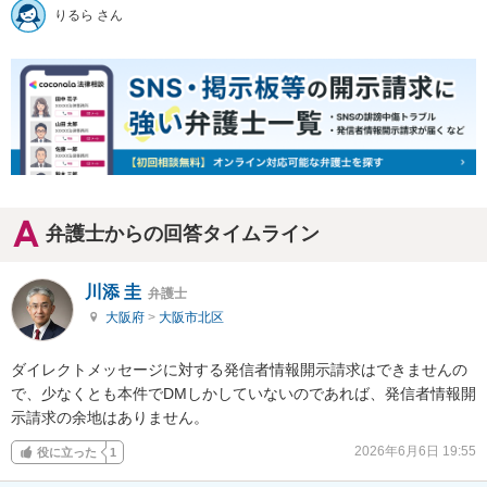
りるら さん
弁護士からの回答タイムライン
川添 圭
弁護士
大阪府
>
大阪市北区
ダイレクトメッセージに対する発信者情報開示請求はできませんの
で、少なくとも本件でDMしかしていないのであれば、発信者情報開
示請求の余地はありません。
2026年6月6日 19:55
役に立った
1