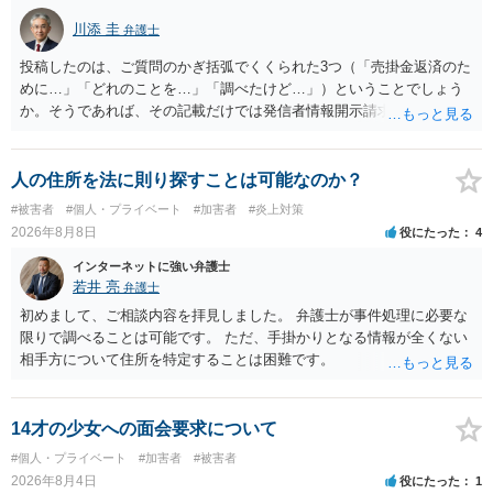
川添 圭
弁護士
投稿したのは、ご質問のかぎ括弧でくくられた3つ（「売掛金返済のた
めに…」「どれのことを…」「調べたけど…」）ということでしょう
か。そうであれば、その記載だけでは発信者情報開示請求が認められ
るような内容ではありません（申し立ててもほぼ門前払いに近い）。
ただ、「328が名誉毀損、偽計業務妨害、侮辱罪、ストーカー等に関す
る法律違反に該当するといわれ」とのことですので、ご質問に書かれ
人の住所を法に則り探すことは可能なのか？
ていない何らかの背景事情があれば、回答は180度変わるかもしれませ
#被害者
#個人・プライベート
#加害者
#炎上対策
ん。公開の場で詳細を投稿することは不適当と思われますので、弁護
2026年8月8日
役にたった
4
士へ直接相談した方がよいでしょう。
インターネットに強い弁護士
若井 亮
弁護士
初めまして、ご相談内容を拝見しました。 弁護士が事件処理に必要な
限りで調べることは可能です。 ただ、手掛かりとなる情報が全くない
相手方について住所を特定することは困難です。
14才の少女への面会要求について
#個人・プライベート
#加害者
#被害者
2026年8月4日
役にたった
1