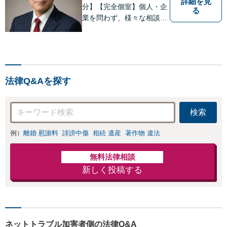
詳細を見
分】【完全個室】個人・企
る
業を問わず、様々な相談を
受け付けております。解決
へ向けて、適切なアドバイ
スをさせていただきます。
法律Q&Aを探す
検索
例）
離婚 慰謝料
誹謗中傷
相続 遺産
著作物 違法
無料法律相談
新しく投稿する
ネットトラブル加害者側の法律Q&A