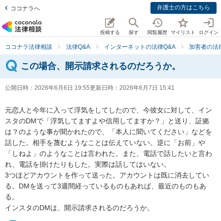
弁護士の方はこちら
ココナラへ
投稿する
探す
閲覧履歴
マイリスト
ログイン
ココナラ法律相談
法律Q&A
インターネットの法律Q&A
加害者の法
この場合、開示請求されるのだろうか。
公開日時：
2026年6月6日 19:55
更新日時：
2026年6月7日 15:41
元恋人と今年に入って浮気をしてしたので、今彼女に対して、イン
スタのDMで「浮気してますよや信用してますか？」と送り、証拠
は？のような事が聞かれたので、「本人に聞いてください」などを
話した。相手を蔑むようなことは伝えていない。逆に「お前」や
「しねよ」のようなことは言われた。また、電話で話したいと言わ
れ、電話を掛けたりもした。実際は話してはいない。

3つほどアカウントを作って送った。アカウントは既に消去してい
る。DMを送って3週間経っているものもあれば、最近のものもあ
る。

インスタのDMは、開示請求されるのだろうか。