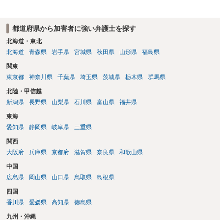
から１００万単位まで様々でしょう。裁判外であれば交渉して相手方
の請求額から減額することを試みることとなるでしょう。
都道府県から加害者に強い弁護士を探す
北海道・東北
北海道
青森県
岩手県
宮城県
秋田県
山形県
福島県
関東
東京都
神奈川県
千葉県
埼玉県
茨城県
栃木県
群馬県
北陸・甲信越
新潟県
長野県
山梨県
石川県
富山県
福井県
東海
愛知県
静岡県
岐阜県
三重県
関西
大阪府
兵庫県
京都府
滋賀県
奈良県
和歌山県
中国
広島県
岡山県
山口県
鳥取県
島根県
四国
香川県
愛媛県
高知県
徳島県
九州・沖縄