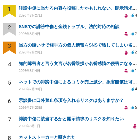
1
誹謗中傷に当たる内容を投稿したかもしれない。開示請求や民事刑事裁判に発展しうるのか教えて欲しい。
4
2026年7月27日
2
SNSでの誹謗中傷と金銭トラブル、法的対応の相談
2
2026年8月4日
3
当方の腹いせで相手方の個人情報をSNSで晒してしまい名誉毀損させてしまったかもしれない
2
2026年7月29日
4
知的障害者と言う文言が名誉毀損か名誉感情の侵害になるか教えてほしい。
1
2026年8月4日
5
ネットでの誹謗中傷によるコミケ売上減少、損害賠償は可能か？
4
2026年7月30日
6
示談書に口外禁止条項を入れるリスクはありますか？
5
2026年7月23日
7
誹謗中傷に該当するかと開示請求のリスクを知りたい
2026年8月1日
8
ネットストーカーと晒された