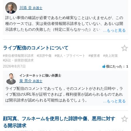
川添 圭
弁護士
詳しい事情の確認が必要であるため確実なことはいえませんが、この
種のケースでは、実は発信者情報開示請求をしていない、あるいは開
示請求したものの失敗した（特定に至らなかった）という事案が比較
的多いです（特に、発信者情報開示請求を行ったことを誇示するよう
な投稿をする場合にはなおさら）。
ライブ配信のコメントについて
#発信者情報開示請求
#誹謗中傷
#個人・プライベート
#被害者
#炎上対策
#訴訟・損害賠償請求
2026年8月7日
役にたった
1
インターネットに強い弁護士
泉 亮介
弁護士
ライブ配信のコメントであっても，そのコメントがされた日時や，ラ
イブ配信のURL等が証明できれば，権利侵害が認められるものであれ
ば開示請求が認められる可能性はあるでしょう。
顔写真、フルネームを使用した誹謗中傷、悪用に対す
る開示請求