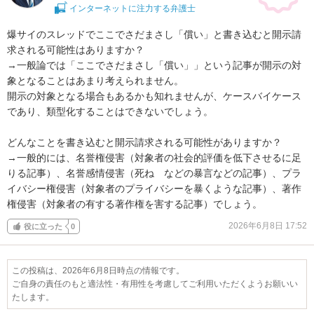
インターネットに注力する弁護士
爆サイのスレッドでここでさだまさし「償い」と書き込むと開示請
求される可能性はありますか？

→一般論では「ここでさだまさし「償い」」という記事が開示の対
象となることはあまり考えられません。

開示の対象となる場合もあるかも知れませんが、ケースバイケース
であり、類型化することはできないでしょう。

どんなことを書き込むと開示請求される可能性がありますか？

→一般的には、名誉権侵害（対象者の社会的評価を低下させるに足
りる記事）、名誉感情侵害（死ね　などの暴言などの記事）、プラ
イバシー権侵害（対象者のプライバシーを暴くような記事）、著作
権侵害（対象者の有する著作権を害する記事）でしょう。
2026年6月8日 17:52
役に立った
0
この投稿は、2026年6月8日時点の情報です。
ご自身の責任のもと適法性・有用性を考慮してご利用いただくようお願いい
たします。