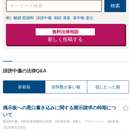
検索
例）
離婚 慰謝料
誹謗中傷
相続 遺産
著作物 違法
無料法律相談
新しく投稿する
誹謗中傷の法律Q&A
新着順
回答数が多い順
役にたった順
掲示板への悪口書き込みに関する開示請求の時期につ
いて
#誹謗中傷
#発信者情報開示請求
#名誉毀損
#個人・プライベート
#加害者
2026年8月9日