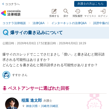
弁護士の方はこちら
ココナラへ
投稿する
探す
閲覧履歴
マイリスト
ログイン
ココナラ法律相談
法律Q&A
インターネットの法律Q&A
誹謗中傷の
爆サイの書き込みについて
公開日時：
2026年6月8日 17:52
更新日時：
2026年6月8日 18:29
爆サイのスレッドでここでさだまさし「償い」と書き込むと開示請
求される可能性はありますか？

どんなことを書き込むと開示請求される可能性がありますか？
すすか さん
ベストアンサーに選ばれた回答
稲葉 進太郎
弁護士
神奈川県
>
川崎市川崎区