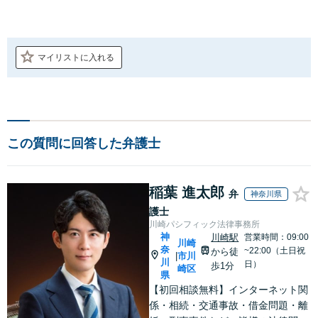
マイリストに入れる
この質問に回答した弁護士
稲葉 進太郎
弁
神奈川県
護士
川崎パシフィック法律事務所
神
川崎駅
営業時間：09:00
川崎
奈
~22:00（土日祝
から徒
市川
|
川
日）
歩1分
崎区
県
【初回相談無料】インターネット関
係・相続・交通事故・借金問題・離