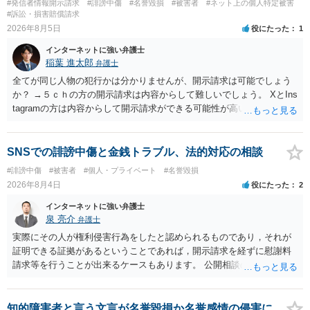
#発信者情報開示請求
#誹謗中傷
#名誉毀損
#被害者
#ネット上の個人特定被害
#訴訟・損害賠償請求
2026年8月5日
役にたった
1
インターネットに強い弁護士
稲葉 進太郎
弁護士
全てが同じ人物の犯行かは分かりませんが、開示請求は可能でしょう
か？ →５ｃｈの方の開示請求は内容からして難しいでしょう。 XとIns
tagramの方は内容からして開示請求ができる可能性が高いでしょう。
ただ、アカウントが削除されていると開示請求は失敗する可能性が高
いでしょう。７月中にアカウントが削除されている場合、今から進め
ても失敗する可能性が高いように思われます。 相手を特定できた場
SNSでの誹謗中傷と金銭トラブル、法的対応の相談
合、相手に全ての弁護士費用を負担させることは可能でしょうか？ →
#誹謗中傷
#被害者
#個人・プライベート
#名誉毀損
訴訟外の交渉で相手方が認めれば負担させることができるでしょう。
2026年8月4日
役にたった
2
訴訟で判決となった場合は、実際の弁護士費用が認められる場合と認
められない場合があり何ともいえないところでしょう。
インターネットに強い弁護士
泉 亮介
弁護士
実際にその人が権利侵害行為をしたと認められるものであり，それが
証明できる証拠があるということであれば，開示請求を経ずに慰謝料
請求等を行うことが出来るケースもあります。 公開相談の場では回答
は難しいかと思われますので，お手持ちの証拠資料を持参の上弁護士
に個別に相談されると良いでしょう。
知的障害者と言う文言が名誉毀損か名誉感情の侵害に