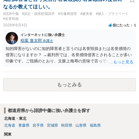
なるか教えてほしい。
#誹謗中傷
#訴訟・損害賠償請求
#肖像権侵害
#被害者
#個人・プライベート
#名誉毀損
2026年8月4日
役にたった
1
インターネットに強い弁護士
稲葉 進太郎
弁護士
知的障害がないのに知的障害者と言うのは名誉毀損または名誉感情の
侵害になりますか？ →裁判所では、名誉感情侵害とされることが多い
印象です。ご指摘のとおり、文脈上侮辱の意味で言っている点も加味
されていると思います。
もっとみる
都道府県から誹謗中傷に強い弁護士を探す
北海道・東北
北海道
青森県
岩手県
宮城県
秋田県
山形県
福島県
関東