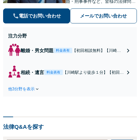
婚・刑事事件など、皆様の法律問題
を解決すべく、親身になって取り組
みます。クチコミ・リピーターの方
電話でお問い合わせ
メールでお問い合わせ
も多数。お気軽にお問い合わせ下さ
い。
注力分野
離婚・男女問題
【初回相談無料】【川崎駅
料金表有
徒歩1分】不貞行為の慰謝料
（請求された／請求した
い）・熟年離婚・年金分
相続・遺言
【川崎駅より徒歩１分】【初回相
料金表有
割・婚姻費用・養育費・財
談無料】遺産相続トラブルや遺言
産分与・離婚の慰謝料など
作成などの相続問題に豊富な実績
実績多数。川崎地域に根ざ
他3分野を表示
があります。安心・信頼・丁寧を
した弁護士として、あなた
心がけ，質の高いリーガルサービ
の人生の再スタートを全力
スを目指しております。
で後押しします。
法律Q&Aを探す