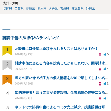
九州・沖縄
福岡県
佐賀県
長崎県
熊本県
大分県
宮崎県
鹿児島県
沖縄県
誹謗中傷の法律Q&Aランキング
1
示談書に口外禁止条項を入れるリスクはありますか？
5
2026年7月23日
2
誹謗中傷に当たる内容を投稿したかもしれない。開示請求や民事刑事裁判に発展しうるのか教えて欲しい。
4
2026年7月27日
3
当方の腹いせで相手方の個人情報をSNSで晒してしまい名誉毀損させてしまったかもしれない
2
2026年7月29日
4
知的障害者と言う文言が名誉毀損か名誉感情の侵害になるか教えてほしい。
1
2026年8月4日
5
ネットでの誹謗中傷によるコミケ売上減少、損害賠償は可能か？