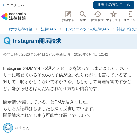
弁護士の方はこちら
ココナラへ
投稿する
探す
閲覧履歴
マイリスト
ログイン
ココナラ法律相談
法律Q&A
インターネットの法律Q&A
誹謗中傷の
Instagram開示請求
公開日時：
2026年6月4日 17:56
更新日時：
2026年6月7日 12:42
InstagramのDMで4〜5通メッセージを送ってしまいました。ストー
リーに載せているその人の子供が泣いたりわがまま言っている姿に
対して、恥ずかしくないですか？や、もしかして発達障害ですかな
ど。嫌がらせとはんだんされて仕方ない内容です。

開示請求検討している。とDMが届きました。

もちろん謝罪はしましたし深く反省しています。

開示請求されてしまう可能性は高いでしょか。
ami さん