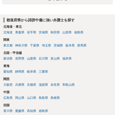
ある程度対象者を特定できている（ただし証拠による裏付けか必要な
ので発信者情報開示請求をする）というケースが比較的多いと思われ
ます。
都道府県から誹謗中傷に強い弁護士を探す
北海道・東北
北海道
青森県
岩手県
宮城県
秋田県
山形県
福島県
関東
東京都
神奈川県
千葉県
埼玉県
茨城県
栃木県
群馬県
北陸・甲信越
新潟県
長野県
山梨県
石川県
富山県
福井県
東海
愛知県
静岡県
岐阜県
三重県
関西
大阪府
兵庫県
京都府
滋賀県
奈良県
和歌山県
中国
広島県
岡山県
山口県
鳥取県
島根県
四国
香川県
愛媛県
高知県
徳島県