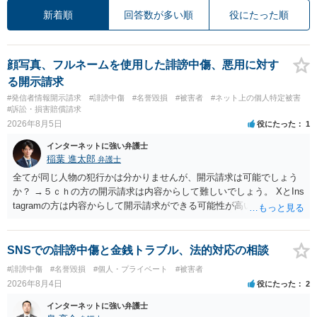
新着順
回答数が多い順
役にたった順
顔写真、フルネームを使用した誹謗中傷、悪用に対す
る開示請求
#発信者情報開示請求
#誹謗中傷
#名誉毀損
#被害者
#ネット上の個人特定被害
#訴訟・損害賠償請求
2026年8月5日
役にたった
1
インターネットに強い弁護士
稲葉 進太郎
弁護士
全てが同じ人物の犯行かは分かりませんが、開示請求は可能でしょう
か？ →５ｃｈの方の開示請求は内容からして難しいでしょう。 XとIns
tagramの方は内容からして開示請求ができる可能性が高いでしょう。
ただ、アカウントが削除されていると開示請求は失敗する可能性が高
いでしょう。７月中にアカウントが削除されている場合、今から進め
ても失敗する可能性が高いように思われます。 相手を特定できた場
SNSでの誹謗中傷と金銭トラブル、法的対応の相談
合、相手に全ての弁護士費用を負担させることは可能でしょうか？ →
#誹謗中傷
#名誉毀損
#個人・プライベート
#被害者
訴訟外の交渉で相手方が認めれば負担させることができるでしょう。
2026年8月4日
役にたった
2
訴訟で判決となった場合は、実際の弁護士費用が認められる場合と認
められない場合があり何ともいえないところでしょう。
インターネットに強い弁護士