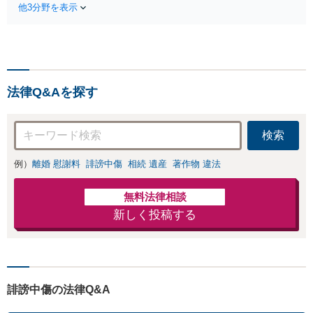
経験豊富な弁護士
他3分野を表示
適切な方法で投稿
が全力で交渉にあ
の削除・発信者情
たります！相手方
報開示請求をおこ
と直接話す精神的
ないます「企業や
負担を軽減「弁護
お店の風評被害対
士の交渉で慰謝料
策／売り上げ低下
金額アップ／減額
法律Q&Aを探す
防止のために尽
交渉も対応可」
力」加害者側の対
【完全個室対応】
応可：開示請求の
検索
意見照会が来たと
きの対処法、被害
例）
離婚 慰謝料
誹謗中傷
相続 遺産
著作物 違法
者との示談交渉
無料法律相談
新しく投稿する
誹謗中傷の法律Q&A