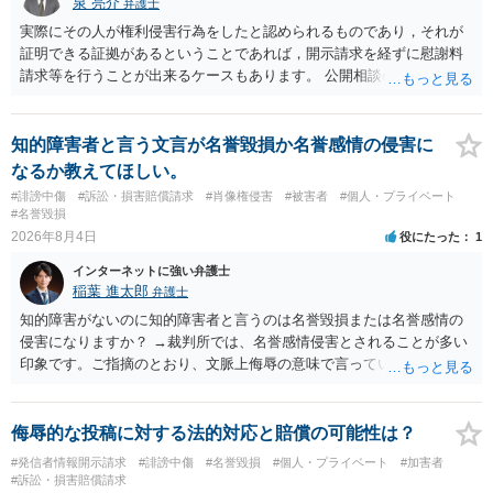
泉 亮介
弁護士
実際にその人が権利侵害行為をしたと認められるものであり，それが
証明できる証拠があるということであれば，開示請求を経ずに慰謝料
請求等を行うことが出来るケースもあります。 公開相談の場では回答
は難しいかと思われますので，お手持ちの証拠資料を持参の上弁護士
に個別に相談されると良いでしょう。
知的障害者と言う文言が名誉毀損か名誉感情の侵害に
なるか教えてほしい。
#誹謗中傷
#訴訟・損害賠償請求
#肖像権侵害
#被害者
#個人・プライベート
#名誉毀損
2026年8月4日
役にたった
1
インターネットに強い弁護士
稲葉 進太郎
弁護士
知的障害がないのに知的障害者と言うのは名誉毀損または名誉感情の
侵害になりますか？ →裁判所では、名誉感情侵害とされることが多い
印象です。ご指摘のとおり、文脈上侮辱の意味で言っている点も加味
されていると思います。
侮辱的な投稿に対する法的対応と賠償の可能性は？
#発信者情報開示請求
#誹謗中傷
#名誉毀損
#個人・プライベート
#加害者
#訴訟・損害賠償請求