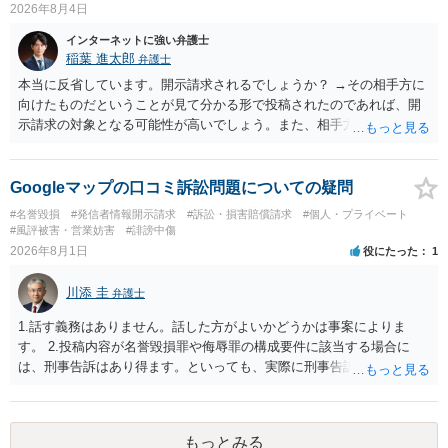
2026年8月4日
インターネットに強い弁護士
稲葉 進太郎
弁護士
本当に反省しています。開示請求されるでしょうか？ →その相手方に
向けたものだということが見て分かる形で投稿されたのであれば、開
示請求の対象となる可能性が高いでしょう。また、相手方の投稿した
文章からすると、実際に発信者情報開示請求がなされる可能性がある
と存じます。発信者情報開示請求が進むと、投稿に使った回線の契約
者のところに、意見照会がなされます。アカウント情報開示の場合
Googleマップの口コミ訴訟問題についての疑問
は、アカウントの登録メールに意見照会がなされます。 また、された
#名誉毀損
#発信者情報開示請求
#訴訟・損害賠償請求
#個人・プライベート
場合賠償金はいくらでしょうか。 →ケースバイケースであり、数万円
#風評被害・営業妨害
#誹謗中傷
から１００万単位まで様々でしょう。裁判外であれば交渉して相手方
2026年8月1日
役にたった
1
の請求額から減額することを試みることとなるでしょう。
川添 圭
弁護士
1.話す義務はありません。話した方がよいかどうかは事案によりま
す。 2.投稿内容が名誉毀損罪や侮辱罪の構成要件に該当する場合に
は、刑事告訴はあり得ます。といっても、実際に刑事告訴に動くかど
うかは事案によります。 3.これも事案によりますが、半年から1年程度
です。Googleは電話番号の開示請求もできることが多いので、少しで
も特定可能になるよう、複数ルートで開示請求が行われることが多い
もっとみる
です。さらにいえば、利用者からの口コミ投稿の場合、開示請求者は