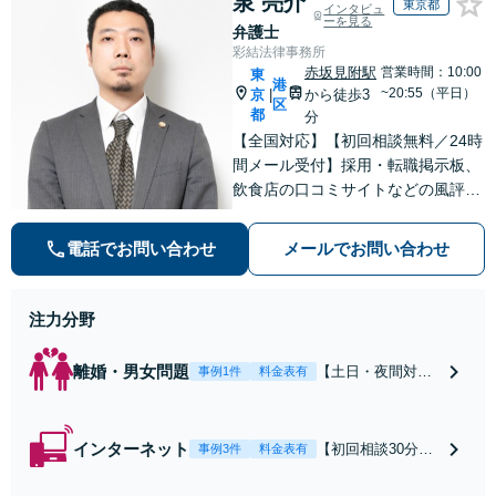
泉 亮介
東京都
インタビュ
ーを見る
弁護士
彩結法律事務所
赤坂見附駅
営業時間：10:00
東
港
~20:55（平日）
京
から徒歩3
|
区
都
分
【全国対応】【初回相談無料／24時
間メール受付】採用・転職掲示板、
飲食店の口コミサイトなどの風評被
害対策など実績あり！【刑事】犯罪
の種類を問わず相談可。可能な限り
電話でお問い合わせ
メールでお問い合わせ
早期対応で駆けつけサポート【労
働】不当解雇・残業代請求はおまか
せください
注力分野
離婚・男女問題
【土日・夜間対応
事例1件
料金表有
可】【初回相談30
分無料】「相手方
から書面を提示さ
インターネット
【初回相談30分無
事例3件
料金表有
れたら、サインす
料】状況に応じて
る前にご相談を」
手段を使い分け、