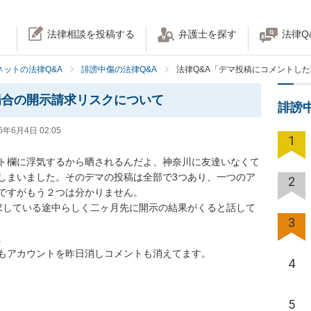
法律相談を投稿する
弁護士を探す
法律Q
ネットの法律Q&A
誹謗中傷の法律Q&A
法律Q&A「デマ投稿にコメントし
場合の開示請求リスクについて
誹謗
6年6月4日 02:05
1
ト欄に浮気するから晒されるんだよ、神奈川に友達いなくて
しまいました。そのデマの投稿は全部で3つあり、一つのア
2
ですがもう２つは分かりません。

求している途中らしく二ヶ月先に開示の結果がくると話して
3


もアカウントを昨日消しコメントも消えてます。
4
5