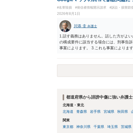
額から減額することを試みることとなるで
#名誉毀損
#発信者情報開示請求
#訴訟・損害賠
2026年8月1日
川添 圭
弁護士
1.話す義務はありません。話した方がよい
の構成要件に該当する場合には、刑事告訴
事案によります。 3.これも事案によります
きることが多いので、少しでも特定可能に
さらにいえば、利用者からの口コミ投稿の
証拠による裏付けか必要なので発信者情報
都道府県から誹謗中傷に強い弁護士
北海道・東北
北海道
青森県
岩手県
宮城県
秋田県
関東
東京都
神奈川県
千葉県
埼玉県
茨城県