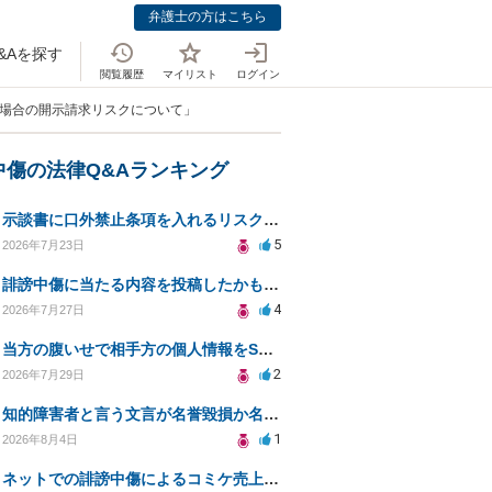
弁護士の方はこちら
&Aを探す
閲覧履歴
マイリスト
ログイン
た場合の開示請求リスクについて」
中傷の法律Q&Aランキング
示談書に口外禁止条項を入れるリスクはありますか？
5
2026年7月23日
誹謗中傷に当たる内容を投稿したかもしれない。開示請求や民事刑事裁判に発展しうるのか教えて欲しい。
4
2026年7月27日
当方の腹いせで相手方の個人情報をSNSで晒してしまい名誉毀損させてしまったかもしれない
2
2026年7月29日
知的障害者と言う文言が名誉毀損か名誉感情の侵害になるか教えてほしい。
1
2026年8月4日
ネットでの誹謗中傷によるコミケ売上減少、損害賠償は可能か？