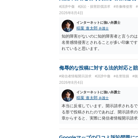
#誹謗中傷
#訴訟・損害賠償請求
#肖像権侵害
2026年8月4日
インターネットに強い弁護士
稲葉 進太郎
弁護士
知的障害がないのに知的障害者と言うのは
名誉感情侵害とされることが多い印象です
れていると思います。
侮辱的な投稿に対する法的対応と賠
#発信者情報開示請求
#誹謗中傷
#名誉毀損
#
2026年8月4日
インターネットに強い弁護士
稲葉 進太郎
弁護士
本当に反省しています。開示請求されるで
る形で投稿されたのであれば、開示請求の
章からすると、実際に発信者情報開示請求
むと、投稿に使った回線の契約者のところ
カウントの登録メールに意見照会がなされ
スバイケースであり、数万円から１００万
Googleマップの口コミ訴訟問題