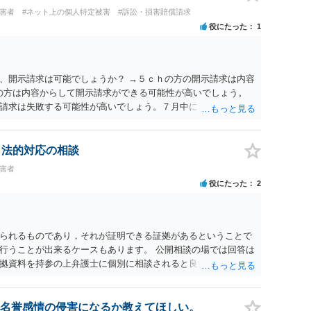
被害者
#ネット上の個人特定被害
#訴訟・損害賠償請求
役にたった
1
、開示請求は可能でしょうか？ →５ｃｈの方の開示請求は内容
ramの方は内容からして開示請求ができる可能性が高いでしょう。
請求は失敗する可能性が高いでしょう。７月中にアカウントが
する可能性が高いように思われます。 相手を特定できた場合、
は可能でしょうか？ →訴訟外の交渉で相手方が認めれば負担さ
なった場合は、実際の弁護士費用が認められる場合と認められ
、法的対応の相談
ょう。
被害者
役にたった
2
られるものであり，それが証明できる証拠があるということで
行うことが出来るケースもあります。 公開相談の場では回答は
拠資料を持参の上弁護士に個別に相談されると良いでしょう。
名誉感情の侵害になるか教えてほしい。