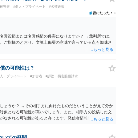
#被害者
#個人・プライベート
#名誉毀損
役にたった
1
名誉毀損または名誉感情の侵害になりますか？ →裁判所では、
。ご指摘のとおり、文脈上侮辱の意味で言っている点も加味さ
償の可能性は？
個人・プライベート
#加害者
#訴訟・損害賠償請求
しょうか？ →その相手方に向けたものだということが見て分か
対象となる可能性が高いでしょう。また、相手方の投稿した文
がなされる可能性があると存じます。発信者情報開示請求が進
に、意見照会がなされます。アカウント情報開示の場合は、ア
ます。 また、された場合賠償金はいくらでしょうか。 →ケー
単位まで様々でしょう。裁判外であれば交渉して相手方の請求
についての疑問