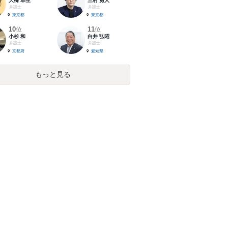
大橋 卓生
三村 勇人
弁護士
弁護士
東京都
東京都
10
11
位
位
小杉 和
白井 弘昭
弁護士
弁護士
京都府
愛知県
もっと見る