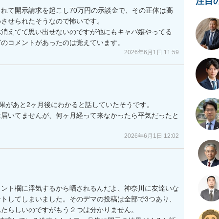
注目
れて開示請求を起こし70万円の示談金で、その正体は高
させられたそうなので怖いです。

体消えてて思い出せないのですが他にもキャバ嬢やってる
どのコメントがあったのは覚えています。
2026年6月1日 11:59
果があと2ヶ月後にわかると話していたそうです。

は届いてませんが、何ヶ月経って来なかったら平気だったと
2026年6月1日 12:02
メント欄に浮気するから晒されるんだよ、神奈川に友達いな
トしてしまいました。そのデマの投稿は全部で3つあり、
たらしいのですがもう２つは分かりません。
