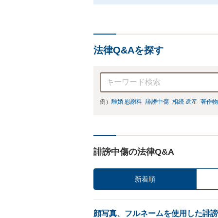
法律Q&Aを探す
例）
離婚 慰謝料
誹謗中傷
相続 遺産
著作物
誹謗中傷の法律Q&A
新着順
顔写真、フルネームを使用した誹謗