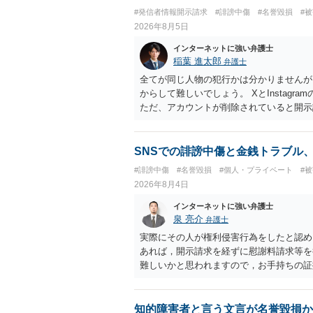
#発信者情報開示請求
#誹謗中傷
#名誉毀損
#
2026年8月5日
インターネットに強い弁護士
稲葉 進太郎
弁護士
全てが同じ人物の犯行かは分かりませんが
からして難しいでしょう。 XとInstag
ただ、アカウントが削除されていると開示
削除されている場合、今から進めても失敗
相手に全ての弁護士費用を負担させること
せることができるでしょう。訴訟で判決と
SNSでの誹謗中傷と金銭トラブル
ない場合があり何ともいえないところでし
#誹謗中傷
#名誉毀損
#個人・プライベート
#
2026年8月4日
インターネットに強い弁護士
泉 亮介
弁護士
実際にその人が権利侵害行為をしたと認め
あれば，開示請求を経ずに慰謝料請求等を
難しいかと思われますので，お手持ちの証
知的障害者と言う文言が名誉毀損か