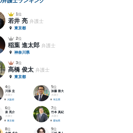
の弁護士ランキング
1
位
若井 亮
弁護士
東京都
2
位
稲葉 進太郎
弁護士
神奈川県
3
位
髙橋 俊太
弁護士
東京都
4
5
位
位
川添 圭
加藤 善大
弁護士
弁護士
大阪府
埼玉県
6
7
位
位
泉 亮介
竹本 真紀
弁護士
弁護士
東京都
愛知県
8
9
位
位