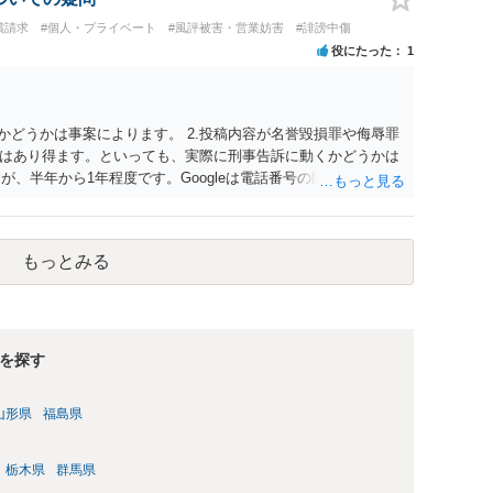
しょう。
償請求
#個人・プライベート
#風評被害・営業妨害
#誹謗中傷
役にたった
1
かどうかは事案によります。 2.投稿内容が名誉毀損罪や侮辱罪
はあり得ます。といっても、実際に刑事告訴に動くかどうかは
が、半年から1年程度です。Googleは電話番号の開示請求もで
なるよう、複数ルートで開示請求が行われることが多いです。
場合、開示請求者はある程度対象者を特定できている（ただし
開示請求をする）というケースが比較的多いと思われます。
もっとみる
を探す
山形県
福島県
栃木県
群馬県