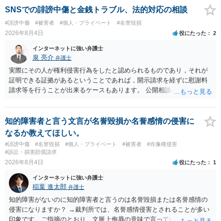
ても失敗する可能性が高いように思われます。 相手を特定できた場
SNSでの誹謗中傷と金銭トラブル、法的対応の相談
合、相手に全ての弁護士費用を負担させることは可能でしょうか？ →
#誹謗中傷
#被害者
#個人・プライベート
#名誉毀損
訴訟外の交渉で相手方が認めれば負担させることができるでしょう。
2026年8月4日
役にたった
2
訴訟で判決となった場合は、実際の弁護士費用が認められる場合と認
められない場合があり何ともいえないところでしょう。
インターネットに強い弁護士
泉 亮介
弁護士
実際にその人が権利侵害行為をしたと認められるものであり，それが
証明できる証拠があるということであれば，開示請求を経ずに慰謝料
請求等を行うことが出来るケースもあります。 公開相談の場では回答
は難しいかと思われますので，お手持ちの証拠資料を持参の上弁護士
に個別に相談されると良いでしょう。
知的障害者と言う文言が名誉毀損か名誉感情の侵害に
なるか教えてほしい。
#誹謗中傷
#名誉毀損
#個人・プライベート
#被害者
#肖像権侵害
#訴訟・損害賠償請求
2026年8月4日
役にたった
1
インターネットに強い弁護士
稲葉 進太郎
弁護士
知的障害がないのに知的障害者と言うのは名誉毀損または名誉感情の
侵害になりますか？ →裁判所では、名誉感情侵害とされることが多い
印象です。ご指摘のとおり、文脈上侮辱の意味で言っている点も加味