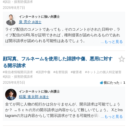
#訴訟・損害賠償請求
2026年8月7日
インターネットに強い弁護士
泉 亮介
弁護士
ライブ配信のコメントであっても，そのコメントがされた日時や，ラ
イブ配信のURL等が証明できれば，権利侵害が認められるものであれ
ば開示請求が認められる可能性はあるでしょう。
顔写真、フルネームを使用した誹謗中傷、悪用に対す
る開示請求
#発信者情報開示請求
#誹謗中傷
#名誉毀損
#被害者
#ネット上の個人特定被害
#訴訟・損害賠償請求
2026年8月5日
役にたった
1
インターネットに強い弁護士
稲葉 進太郎
弁護士
全てが同じ人物の犯行かは分かりませんが、開示請求は可能でしょう
か？ →５ｃｈの方の開示請求は内容からして難しいでしょう。 XとIns
tagramの方は内容からして開示請求ができる可能性が高いでしょう。
ただ、アカウントが削除されていると開示請求は失敗する可能性が高
いでしょう。７月中にアカウントが削除されている場合、今から進め