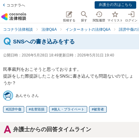
弁護士の方はこちら
ココナラへ
投稿する
探す
閲覧履歴
マイリスト
ログイン
ココナラ法律相談
法律Q&A
インターネットの法律Q&A
誹謗中傷の
SNSへの書き込みをする
公開日時：
2026年5月28日 18:49
更新日時：
2026年5月31日 19:40
民事裁判をおこそうと思っております。

提訴をした際提訴したことをSNSに書き込んでも問題ないのでしょ
うか？
あんそら さん
誹謗中傷
名誉毀損
個人・プライベート
被害者
弁護士からの回答タイムライン