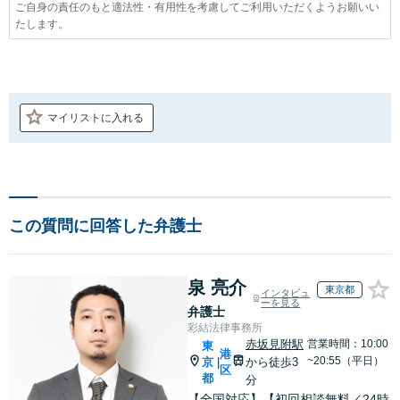
ご自身の責任のもと適法性・有用性を考慮してご利用いただくようお願いい
たします。
マイリストに入れる
この質問に回答した弁護士
泉 亮介
東京都
インタビュ
ーを見る
弁護士
彩結法律事務所
赤坂見附駅
営業時間：10:00
東
港
~20:55（平日）
京
から徒歩3
|
区
都
分
【全国対応】【初回相談無料／24時