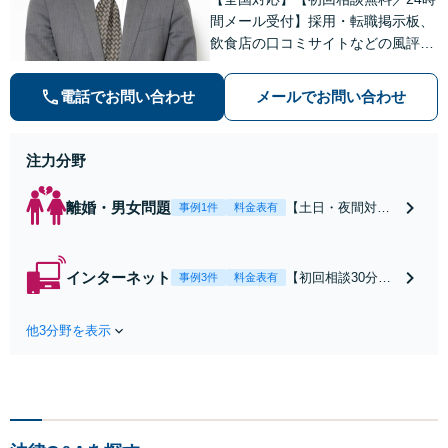
間メール受付】採用・転職掲示板、
飲食店の口コミサイトなどの風評被
害対策など実績あり！【刑事】犯罪
の種類を問わず相談可。可能な限り
電話でお問い合わせ
メールでお問い合わせ
早期対応で駆けつけサポート【労
働】不当解雇・残業代請求はおまか
せください
注力分野
離婚・男女問題
【土日・夜間対応
事例1件
料金表有
可】【初回相談30
分無料】「相手方
から書面を提示さ
インターネット
【初回相談30分無
事例3件
料金表有
れたら、サインす
料】状況に応じて
る前にご相談を」
手段を使い分け、
経験豊富な弁護士
他3分野を表示
適切な方法で投稿
が全力で交渉にあ
の削除・発信者情
たります！相手方
報開示請求をおこ
と直接話す精神的
ないます「企業や
負担を軽減「弁護
お店の風評被害対
士の交渉で慰謝料
策／売り上げ低下
金額アップ／減額