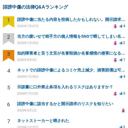
誹謗中傷の法律Q&Aランキング
1
誹謗中傷に当たる内容を投稿したかもしれない。開示請求や民事刑事裁判に発展しうるのか教えて欲しい。
4
2026年7月27日
2
当方の腹いせで相手方の個人情報をSNSで晒してしまい名誉毀損させてしまったかもしれない
2
2026年7月29日
3
知的障害者と言う文言が名誉毀損か名誉感情の侵害になるか教えてほしい。
1
2026年8月4日
4
ネットでの誹謗中傷によるコミケ売上減少、損害賠償は可能か？
4
2026年7月30日
5
示談書に口外禁止条項を入れるリスクはありますか？
5
2026年7月23日
6
誹謗中傷に該当するかと開示請求のリスクを知りたい
2026年8月1日
7
ネットストーカーと晒された
3
2026年7月27日