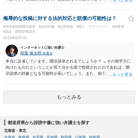
されていると思います。
侮辱的な投稿に対する法的対応と賠償の可能性は？
#発信者情報開示請求
#誹謗中傷
#名誉毀損
#個人・プライベート
#加害者
#訴訟・損害賠償請求
2026年8月4日
インターネットに強い弁護士
稲葉 進太郎
弁護士
本当に反省しています。開示請求されるでしょうか？ →その相手方に
向けたものだということが見て分かる形で投稿されたのであれば、開
示請求の対象となる可能性が高いでしょう。また、相手方の投稿した
文章からすると、実際に発信者情報開示請求がなされる可能性がある
と存じます。発信者情報開示請求が進むと、投稿に使った回線の契約
者のところに、意見照会がなされます。アカウント情報開示の場合
もっとみる
は、アカウントの登録メールに意見照会がなされます。 また、された
場合賠償金はいくらでしょうか。 →ケースバイケースであり、数万円
から１００万単位まで様々でしょう。裁判外であれば交渉して相手方
の請求額から減額することを試みることとなるでしょう。
都道府県から誹謗中傷に強い弁護士を探す
北海道・東北
北海道
青森県
岩手県
宮城県
秋田県
山形県
福島県