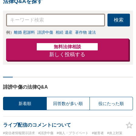
法律Q&Aを探す
防止のために尽
交渉も対応可」
力」加害者側の対
【完全個室対応】
応可：開示請求の
検索
意見照会が来たと
きの対処法、被害
例）
離婚 慰謝料
誹謗中傷
相続 遺産
著作物 違法
者との示談交渉
無料法律相談
新しく投稿する
誹謗中傷の法律Q&A
新着順
回答数が多い順
役にたった順
ライブ配信のコメントについて
#発信者情報開示請求
#誹謗中傷
#個人・プライベート
#被害者
#炎上対策