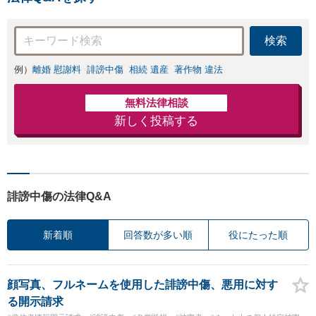
検索
例）
離婚 慰謝料
誹謗中傷
相続 遺産
著作物 違法
無料法律相談
新しく投稿する
誹謗中傷の法律Q&A
新着順
回答数が多い順
役にたった順
顔写真、フルネームを使用した誹謗中傷、悪用に対す
る開示請求