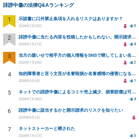
誹謗中傷の法律Q&Aランキング
1
示談書に口外禁止条項を入れるリスクはありますか？
5
2026年7月23日
2
誹謗中傷に当たる内容を投稿したかもしれない。開示請求や民事刑事裁判に発展しうるのか教えて欲しい。
4
2026年7月27日
3
当方の腹いせで相手方の個人情報をSNSで晒してしまい名誉毀損させてしまったかもしれない
2
2026年7月29日
4
知的障害者と言う文言が名誉毀損か名誉感情の侵害になるか教えてほしい。
1
2026年8月4日
5
ネットでの誹謗中傷によるコミケ売上減少、損害賠償は可能か？
4
2026年7月30日
6
誹謗中傷に該当するかと開示請求のリスクを知りたい
2026年8月1日
7
ネットストーカーと晒された
3
2026年7月27日