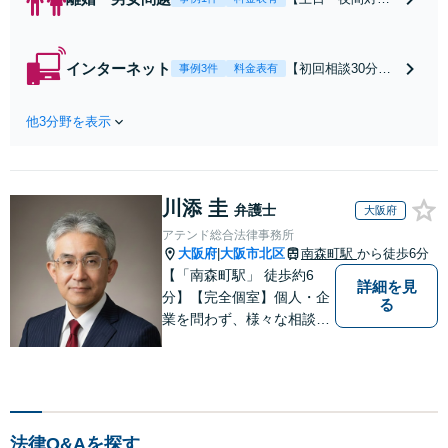
可】【初回相談30
分無料】「相手方
から書面を提示さ
インターネット
【初回相談30分無
事例3件
料金表有
れたら、サインす
料】状況に応じて
る前にご相談を」
手段を使い分け、
経験豊富な弁護士
他3分野を表示
適切な方法で投稿
が全力で交渉にあ
の削除・発信者情
たります！相手方
報開示請求をおこ
と直接話す精神的
ないます「企業や
負担を軽減「弁護
川添 圭
お店の風評被害対
弁護士
大阪府
士の交渉で慰謝料
策／売り上げ低下
アテンド総合法律事務所
金額アップ／減額
防止のために尽
大阪府
大阪市北区
南森町駅
から徒歩6分
|
交渉も対応可」
力」加害者側の対
【「南森町駅」 徒歩約6
【完全個室対応】
詳細を見
応可：開示請求の
分】【完全個室】個人・企
る
意見照会が来たと
業を問わず、様々な相談を
きの対処法、被害
受け付けております。解決
者との示談交渉
へ向けて、適切なアドバイ
スをさせていただきます。
法律Q&Aを探す