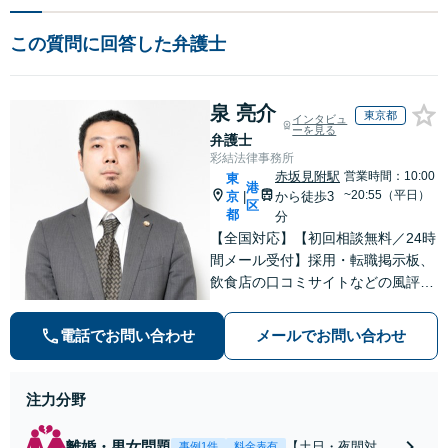
この質問に回答した弁護士
泉 亮介
東京都
インタビュ
ーを見る
弁護士
彩結法律事務所
赤坂見附駅
営業時間：10:00
東
港
~20:55（平日）
京
から徒歩3
|
区
都
分
【全国対応】【初回相談無料／24時
間メール受付】採用・転職掲示板、
飲食店の口コミサイトなどの風評被
害対策など実績あり！【刑事】犯罪
の種類を問わず相談可。可能な限り
電話でお問い合わせ
メールでお問い合わせ
早期対応で駆けつけサポート【労
働】不当解雇・残業代請求はおまか
せください
注力分野
離婚・男女問題
【土日・夜間対応
事例1件
料金表有