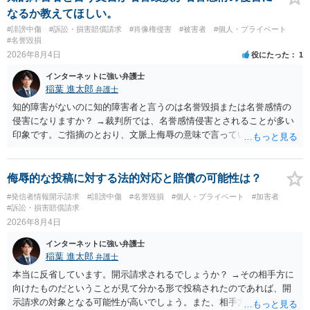
なるか教えてほしい。
#誹謗中傷
#訴訟・損害賠償請求
#肖像権侵害
#被害者
#個人・プライベート
#名誉毀損
2026年8月4日
役にたった
1
インターネットに強い弁護士
稲葉 進太郎
弁護士
知的障害がないのに知的障害者と言うのは名誉毀損または名誉感情の
侵害になりますか？ →裁判所では、名誉感情侵害とされることが多い
印象です。ご指摘のとおり、文脈上侮辱の意味で言っている点も加味
されていると思います。
侮辱的な投稿に対する法的対応と賠償の可能性は？
#発信者情報開示請求
#誹謗中傷
#名誉毀損
#個人・プライベート
#加害者
#訴訟・損害賠償請求
2026年8月4日
インターネットに強い弁護士
稲葉 進太郎
弁護士
本当に反省しています。開示請求されるでしょうか？ →その相手方に
向けたものだということが見て分かる形で投稿されたのであれば、開
示請求の対象となる可能性が高いでしょう。また、相手方の投稿した