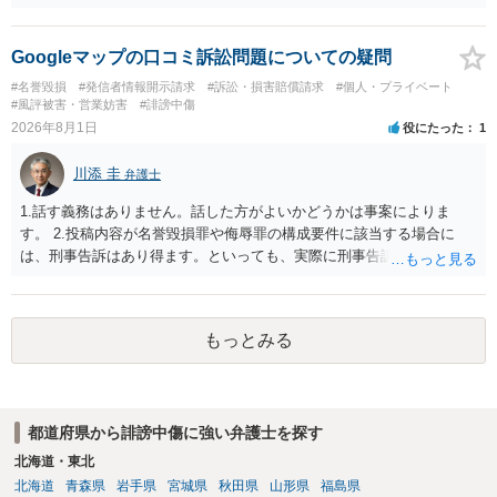
文章からすると、実際に発信者情報開示請求がなされる可能性がある
と存じます。発信者情報開示請求が進むと、投稿に使った回線の契約
者のところに、意見照会がなされます。アカウント情報開示の場合
Googleマップの口コミ訴訟問題についての疑問
は、アカウントの登録メールに意見照会がなされます。 また、された
#名誉毀損
#発信者情報開示請求
#訴訟・損害賠償請求
#個人・プライベート
場合賠償金はいくらでしょうか。 →ケースバイケースであり、数万円
#風評被害・営業妨害
#誹謗中傷
から１００万単位まで様々でしょう。裁判外であれば交渉して相手方
2026年8月1日
役にたった
1
の請求額から減額することを試みることとなるでしょう。
川添 圭
弁護士
1.話す義務はありません。話した方がよいかどうかは事案によりま
す。 2.投稿内容が名誉毀損罪や侮辱罪の構成要件に該当する場合に
は、刑事告訴はあり得ます。といっても、実際に刑事告訴に動くかど
うかは事案によります。 3.これも事案によりますが、半年から1年程度
です。Googleは電話番号の開示請求もできることが多いので、少しで
も特定可能になるよう、複数ルートで開示請求が行われることが多い
もっとみる
です。さらにいえば、利用者からの口コミ投稿の場合、開示請求者は
ある程度対象者を特定できている（ただし証拠による裏付けか必要な
ので発信者情報開示請求をする）というケースが比較的多いと思われ
ます。
都道府県から誹謗中傷に強い弁護士を探す
北海道・東北
北海道
青森県
岩手県
宮城県
秋田県
山形県
福島県