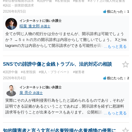
#発信者情報開示請求
#誹謗中傷
#名誉毀損
#被害者
#ネット上の個人特定被害
#訴訟・損害賠償請求
2026年8月5日
役にたった
1
インターネットに強い弁護士
稲葉 進太郎
弁護士
全てが同じ人物の犯行かは分かりませんが、開示請求は可能でしょう
か？ →５ｃｈの方の開示請求は内容からして難しいでしょう。 XとIns
tagramの方は内容からして開示請求ができる可能性が高いでしょう。
ただ、アカウントが削除されていると開示請求は失敗する可能性が高
いでしょう。７月中にアカウントが削除されている場合、今から進め
ても失敗する可能性が高いように思われます。 相手を特定できた場
SNSでの誹謗中傷と金銭トラブル、法的対応の相談
合、相手に全ての弁護士費用を負担させることは可能でしょうか？ →
#誹謗中傷
#名誉毀損
#個人・プライベート
#被害者
訴訟外の交渉で相手方が認めれば負担させることができるでしょう。
2026年8月4日
役にたった
2
訴訟で判決となった場合は、実際の弁護士費用が認められる場合と認
められない場合があり何ともいえないところでしょう。
インターネットに強い弁護士
泉 亮介
弁護士
実際にその人が権利侵害行為をしたと認められるものであり，それが
証明できる証拠があるということであれば，開示請求を経ずに慰謝料
請求等を行うことが出来るケースもあります。 公開相談の場では回答
は難しいかと思われますので，お手持ちの証拠資料を持参の上弁護士
に個別に相談されると良いでしょう。
知的障害者と言う文言が名誉毀損か名誉感情の侵害に