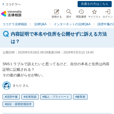
弁護士の方はこちら
ココナラへ
投稿する
探す
閲覧履歴
マイリスト
ログイン
ココナラ法律相談
法律Q&A
インターネットの法律Q&A
誹謗中傷の
内容証明で本名や住所を公開せずに訴える方法
は？
公開日時：
2026年5月28日 06:09
更新日時：
2026年5月31日 19:40
SNSトラブルで訴えたいと思ってるけど、自分の本名と住所は内容
証明に記載される？

その後の嫌がらせが怖い。
きらり さん
誹謗中傷
名誉毀損
個人・プライベート
被害者
訴訟・損害賠償請求