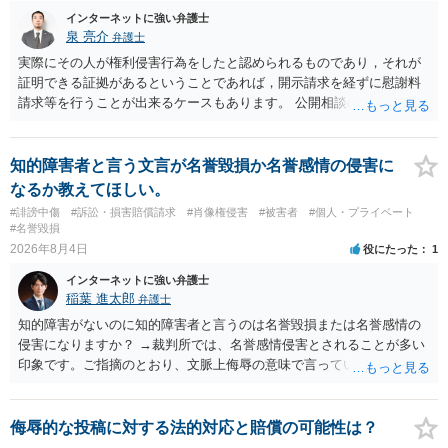
められない場合があり何ともいえないところでしょう。
インターネットに強い弁護士
泉 亮介
弁護士
実際にその人が権利侵害行為をしたと認められるものであり，それが
証明できる証拠があるということであれば，開示請求を経ずに慰謝料
請求等を行うことが出来るケースもあります。 公開相談の場では回答
は難しいかと思われますので，お手持ちの証拠資料を持参の上弁護士
に個別に相談されると良いでしょう。
知的障害者と言う文言が名誉毀損か名誉感情の侵害に
なるか教えてほしい。
#誹謗中傷
#訴訟・損害賠償請求
#肖像権侵害
#被害者
#個人・プライベート
#名誉毀損
2026年8月4日
役にたった
1
インターネットに強い弁護士
稲葉 進太郎
弁護士
知的障害がないのに知的障害者と言うのは名誉毀損または名誉感情の
侵害になりますか？ →裁判所では、名誉感情侵害とされることが多い
印象です。ご指摘のとおり、文脈上侮辱の意味で言っている点も加味
されていると思います。
侮辱的な投稿に対する法的対応と賠償の可能性は？