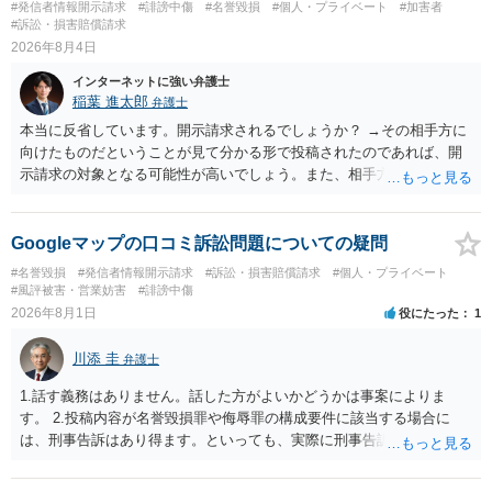
#発信者情報開示請求
#誹謗中傷
#名誉毀損
#個人・プライベート
#加害者
#訴訟・損害賠償請求
2026年8月4日
インターネットに強い弁護士
稲葉 進太郎
弁護士
本当に反省しています。開示請求されるでしょうか？ →その相手方に
向けたものだということが見て分かる形で投稿されたのであれば、開
示請求の対象となる可能性が高いでしょう。また、相手方の投稿した
文章からすると、実際に発信者情報開示請求がなされる可能性がある
と存じます。発信者情報開示請求が進むと、投稿に使った回線の契約
者のところに、意見照会がなされます。アカウント情報開示の場合
Googleマップの口コミ訴訟問題についての疑問
は、アカウントの登録メールに意見照会がなされます。 また、された
#名誉毀損
#発信者情報開示請求
#訴訟・損害賠償請求
#個人・プライベート
場合賠償金はいくらでしょうか。 →ケースバイケースであり、数万円
#風評被害・営業妨害
#誹謗中傷
から１００万単位まで様々でしょう。裁判外であれば交渉して相手方
2026年8月1日
役にたった
1
の請求額から減額することを試みることとなるでしょう。
川添 圭
弁護士
1.話す義務はありません。話した方がよいかどうかは事案によりま
す。 2.投稿内容が名誉毀損罪や侮辱罪の構成要件に該当する場合に
は、刑事告訴はあり得ます。といっても、実際に刑事告訴に動くかど
うかは事案によります。 3.これも事案によりますが、半年から1年程度
です。Googleは電話番号の開示請求もできることが多いので、少しで