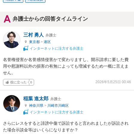
弁護士からの回答タイムライン
三村 勇人
弁護士
東京都
>
港区
インターネットに注力する弁護士
名誉権侵害か名誉感情侵害かで変わりますし、開示請求に要した費
用や慰謝料以外の損害の有無によっても増減するため一概に言えま
せん。
2026年5月25日 00:46
役に立った
0
稲葉 進太郎
弁護士
神奈川県
>
川崎市川崎区
インターネットに注力する弁護士
さらにレスをすると誹謗中傷で訴訟すると言われましたが訴訟され
た場合示談金等はいくらになりますか？
