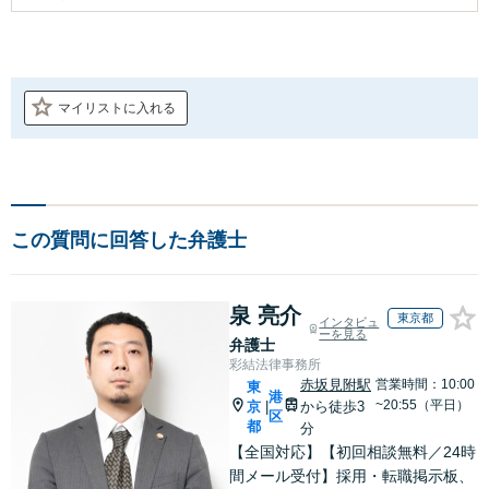
マイリストに入れる
この質問に回答した弁護士
泉 亮介
東京都
インタビュ
ーを見る
弁護士
彩結法律事務所
赤坂見附駅
営業時間：10:00
東
港
~20:55（平日）
京
から徒歩3
|
区
都
分
【全国対応】【初回相談無料／24時
間メール受付】採用・転職掲示板、