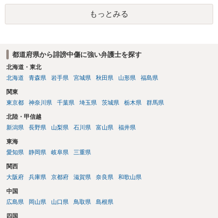
も特定可能になるよう、複数ルートで開示請求が行われることが多い
もっとみる
です。さらにいえば、利用者からの口コミ投稿の場合、開示請求者は
ある程度対象者を特定できている（ただし証拠による裏付けか必要な
ので発信者情報開示請求をする）というケースが比較的多いと思われ
ます。
都道府県から誹謗中傷に強い弁護士を探す
北海道・東北
北海道
青森県
岩手県
宮城県
秋田県
山形県
福島県
関東
東京都
神奈川県
千葉県
埼玉県
茨城県
栃木県
群馬県
北陸・甲信越
新潟県
長野県
山梨県
石川県
富山県
福井県
東海
愛知県
静岡県
岐阜県
三重県
関西
大阪府
兵庫県
京都府
滋賀県
奈良県
和歌山県
中国
広島県
岡山県
山口県
鳥取県
島根県
四国