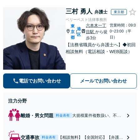
で後押しします。
三村 勇人
弁護士
東京都
ベリーベスト法律事務所
六本木一丁
営業時間：09:0
東
港
0~23:00（平
京
目駅
から徒
|
区
都
日）
歩3分
【法務省職員から弁護士へ】◆初回
相談無料（電話相談・WEB面談）
電話でお問い合わせ
メールでお問い合わせ
注力分野
離婚・男女問題
大規模案件複数扱い、不貞
料金表有
慰謝料/離婚/婚姻費用/財産
分与/監護権/養育費/親権/子
の引き渡し、解決実績が豊
交通事故
【相談無料】【全国対応】【弁護士
料金表有