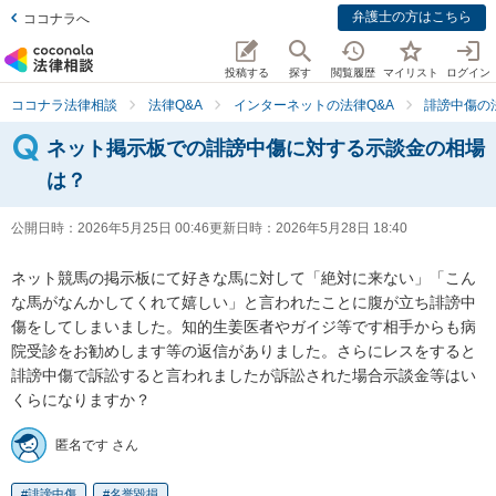
弁護士の方はこちら
ココナラへ
投稿する
探す
閲覧履歴
マイリスト
ログイン
ココナラ法律相談
法律Q&A
インターネットの法律Q&A
誹謗中傷の
ネット掲示板での誹謗中傷に対する示談金の相場
は？
公開日時：
2026年5月25日 00:46
更新日時：
2026年5月28日 18:40
ネット競馬の掲示板にて好きな馬に対して「絶対に来ない」「こん
な馬がなんかしてくれて嬉しい」と言われたことに腹が立ち誹謗中
傷をしてしまいました。知的生姜医者やガイジ等です相手からも病
院受診をお勧めします等の返信がありました。さらにレスをすると
誹謗中傷で訴訟すると言われましたが訴訟された場合示談金等はい
くらになりますか？
匿名です さん
誹謗中傷
名誉毀損