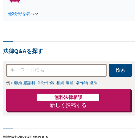
富
費用特約利用可】交渉から訴訟まで
対応/後遺障害等級・過失割合・主婦
他3分野を表示
休損・評価損等、正当な賠償が得ら
れるようにサポート
法律Q&Aを探す
検索
例）
離婚 慰謝料
誹謗中傷
相続 遺産
著作物 違法
無料法律相談
新しく投稿する