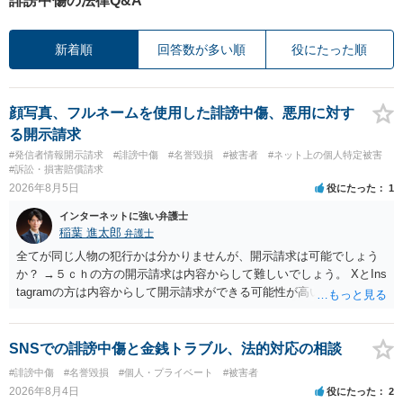
誹謗中傷の法律Q&A
新着順
回答数が多い順
役にたった順
顔写真、フルネームを使用した誹謗中傷、悪用に対す
る開示請求
#発信者情報開示請求
#誹謗中傷
#名誉毀損
#被害者
#ネット上の個人特定被害
#訴訟・損害賠償請求
2026年8月5日
役にたった
1
インターネットに強い弁護士
稲葉 進太郎
弁護士
全てが同じ人物の犯行かは分かりませんが、開示請求は可能でしょう
か？ →５ｃｈの方の開示請求は内容からして難しいでしょう。 XとIns
tagramの方は内容からして開示請求ができる可能性が高いでしょう。
ただ、アカウントが削除されていると開示請求は失敗する可能性が高
いでしょう。７月中にアカウントが削除されている場合、今から進め
ても失敗する可能性が高いように思われます。 相手を特定できた場
SNSでの誹謗中傷と金銭トラブル、法的対応の相談
合、相手に全ての弁護士費用を負担させることは可能でしょうか？ →
#誹謗中傷
#名誉毀損
#個人・プライベート
#被害者
訴訟外の交渉で相手方が認めれば負担させることができるでしょう。
2026年8月4日
役にたった
2
訴訟で判決となった場合は、実際の弁護士費用が認められる場合と認