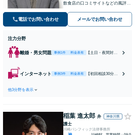
飲食店の口コミサイトなどの風評被
害対策など実績あり！【刑事】犯罪
の種類を問わず相談可。可能な限り
電話でお問い合わせ
メールでお問い合わせ
早期対応で駆けつけサポート【労
働】不当解雇・残業代請求はおまか
せください
注力分野
離婚・男女問題
【土日・夜間対応
事例1件
料金表有
可】【初回相談30
分無料】「相手方
から書面を提示さ
インターネット
【初回相談30分無
事例3件
料金表有
れたら、サインす
料】状況に応じて
る前にご相談を」
手段を使い分け、
経験豊富な弁護士
他3分野を表示
適切な方法で投稿
が全力で交渉にあ
の削除・発信者情
たります！相手方
報開示請求をおこ
と直接話す精神的
ないます「企業や
負担を軽減「弁護
稲葉 進太郎
お店の風評被害対
弁
神奈川県
士の交渉で慰謝料
策／売り上げ低下
護士
金額アップ／減額
防止のために尽
川崎パシフィック法律事務所
交渉も対応可」
力」加害者側の対
神
川崎駅
営業時間：09:0