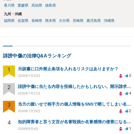
香川県
愛媛県
高知県
徳島県
九州・沖縄
福岡県
佐賀県
長崎県
熊本県
大分県
宮崎県
鹿児島県
沖縄県
誹謗中傷の法律Q&Aランキング
1
示談書に口外禁止条項を入れるリスクはありますか？
5
2026年7月23日
2
誹謗中傷に当たる内容を投稿したかもしれない。開示請求や民事刑事裁判に発展しうるのか教えて欲しい。
4
2026年7月27日
3
当方の腹いせで相手方の個人情報をSNSで晒してしまい名誉毀損させてしまったかもしれない
2
2026年7月29日
4
知的障害者と言う文言が名誉毀損か名誉感情の侵害になるか教えてほしい。
1
2026年8月4日