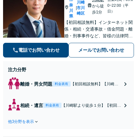
【完全個室対応】
川崎
奈
応可：開示請求の
0~22:00（平
から徒
市川
|
川
意見照会が来たと
日）
歩1分
崎区
県
きの対処法、被害
【初回相談無料】インターネット関
者との示談交渉
係・相続・交通事故・借金問題・離
婚・刑事事件など、皆様の法律問題
を解決すべく、親身になって取り組
みます。クチコミ・リピーターの方
電話でお問い合わせ
メールでお問い合わせ
も多数。お気軽にお問い合わせ下さ
い。
注力分野
離婚・男女問題
【初回相談無料】【川崎駅
料金表有
徒歩1分】不貞行為の慰謝料
（請求された／請求した
い）・熟年離婚・年金分
相続・遺言
【川崎駅より徒歩１分】【初回相
料金表有
割・婚姻費用・養育費・財
談無料】遺産相続トラブルや遺言
産分与・離婚の慰謝料など
作成などの相続問題に豊富な実績
実績多数。川崎地域に根ざ
他3分野を表示
があります。安心・信頼・丁寧を
した弁護士として、あなた
心がけ，質の高いリーガルサービ
の人生の再スタートを全力
スを目指しております。